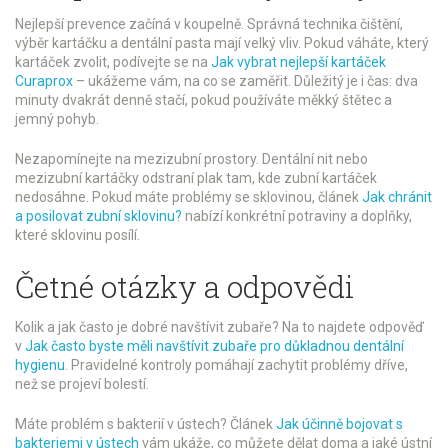
Nejlepší prevence začíná v koupelně. Správná technika čištění,
výběr kartáčku a dentální pasta mají velký vliv. Pokud váháte, který
kartáček zvolit, podívejte se na
Jak vybrat nejlepší kartáček
Curaprox
– ukážeme vám, na co se zaměřit. Důležitý je i čas: dva
minuty dvakrát denně stačí, pokud používáte měkký štětec a
jemný pohyb.
Nezapomínejte na mezizubní prostory. Dentální nit nebo
mezizubní kartáčky odstraní plak tam, kde zubní kartáček
nedosáhne. Pokud máte problémy se sklovinou, článek
Jak chránit
a posilovat zubní sklovinu?
nabízí konkrétní potraviny a doplňky,
které sklovinu posílí.
Četné otázky a odpovědi
Kolik a jak často je dobré navštívit zubaře? Na to najdete odpověď
v
Jak často byste měli navštívit zubaře pro důkladnou dentální
hygienu
. Pravidelné kontroly pomáhají zachytit problémy dříve,
než se projeví bolestí.
Máte problém s bakterií v ústech? Článek
Jak účinně bojovat s
bakteriemi v ústech
vám ukáže, co můžete dělat doma a jaké ústní