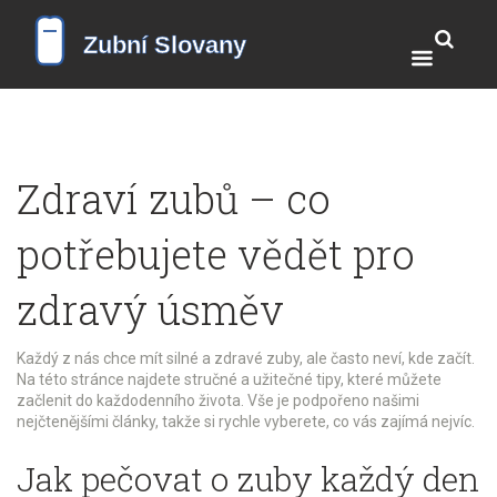
Zdraví zubů – co
potřebujete vědět pro
zdravý úsměv
Každý z nás chce mít silné a zdravé zuby, ale často neví, kde začít.
Na této stránce najdete stručné a užitečné tipy, které můžete
začlenit do každodenního života. Vše je podpořeno našimi
nejčtenějšími články, takže si rychle vyberete, co vás zajímá nejvíc.
Jak pečovat o zuby každý den