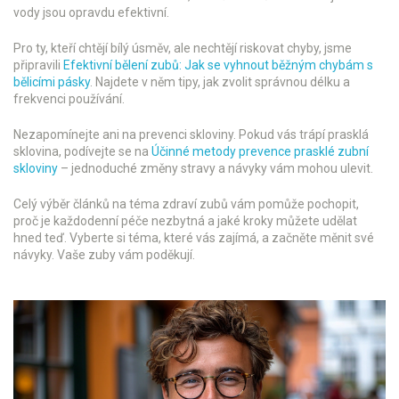
vody jsou opravdu efektivní.
Pro ty, kteří chtějí bílý úsměv, ale nechtějí riskovat chyby, jsme
připravili
Efektivní bělení zubů: Jak se vyhnout běžným chybám s
bělicími pásky
. Najdete v něm tipy, jak zvolit správnou délku a
frekvenci používání.
Nezapomínejte ani na prevenci skloviny. Pokud vás trápí prasklá
sklovina, podívejte se na
Účinné metody prevence prasklé zubní
skloviny
– jednoduché změny stravy a návyky vám mohou ulevit.
Celý výběr článků na téma zdraví zubů vám pomůže pochopit,
proč je každodenní péče nezbytná a jaké kroky můžete udělat
hned teď. Vyberte si téma, které vás zajímá, a začněte měnit své
návyky. Vaše zuby vám poděkují.