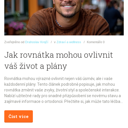
Zveřejněno
od
Drahoslav Krejčí
v
Zdraví a wellness
Komentáře
0
Jak rovnátka mohou ovlivnit
váš život a plány
Rovnátka mohou výrazně ovlivnit nejen váš úsměv, ale i vaše
každodenní plány. Tento článek podrobně popisuje, jak mohou
rovnátka změnit vaše zvyky, životní styl a společenské interakce.
Nabízí užitečné rady pro snadné přizpůsobení se novému stavu a
zajímavé informace o ortodoncii. Přečtěte si, jak může tato léčba
zlepšit váš život.
Číst více