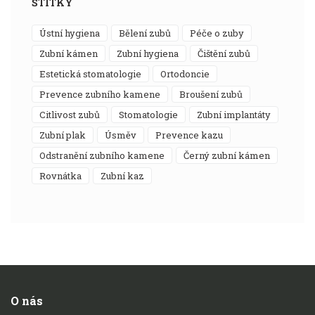
ŠTÍTKY
ústní hygiena
bělení zubů
péče o zuby
zubní kámen
zubní hygiena
čištění zubů
estetická stomatologie
ortodoncie
prevence zubního kamene
broušení zubů
citlivost zubů
stomatologie
zubní implantáty
zubní plak
úsměv
prevence kazu
odstranění zubního kamene
černý zubní kámen
rovnátka
zubní kaz
O nás