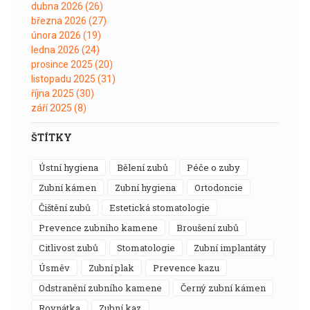
dubna 2026
(26)
března 2026
(27)
února 2026
(19)
ledna 2026
(24)
prosince 2025
(20)
listopadu 2025
(31)
října 2025
(30)
září 2025
(8)
ŠTÍTKY
ústní hygiena
bělení zubů
péče o zuby
zubní kámen
zubní hygiena
ortodoncie
čištění zubů
estetická stomatologie
prevence zubního kamene
broušení zubů
citlivost zubů
stomatologie
zubní implantáty
úsměv
zubní plak
prevence kazu
odstranění zubního kamene
černý zubní kámen
rovnátka
zubní kaz