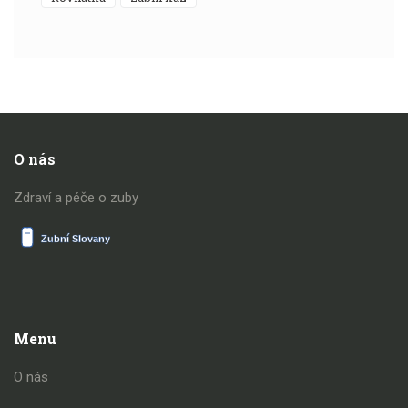
O nás
Zdraví a péče o zuby
Menu
O nás