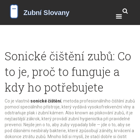
Sonické čištění zubů: Co
to je, proč to funguje a
kdy ho potřebujete
Co je vlastně
sonické čištění
,
metoda profesionálního čištění zubů
pomocí speciálního přístroje, který vydává vysokofrekvenční vlny a
odstraňuje plak i zubní kámen
. Also known as
pískování zubů
, it je
nejčastější zákrok, který provádí zubní hygienistka při pravidelné
prevenci.
Nejde jen o to, aby zuby vypadaly bíle — jde o to, aby se
pod dásněmi nesbíraly bakterie, které způsobují záněty, krvácení a
dokonce ztrátu zubů. Mnoho lidí si myslí, že stačí dobře si čistit