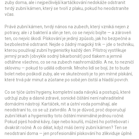
zuby doma, ale i nejpečlivější kartáčkování nedokáže odstranit
tvrdý zubní kámen, který se tvoří z plaku, pokud ho neodstraníte
včas.
Právě
zubní kámen
,
tvrdý nános na zubech, který vzniká nejen z
potravy, ale i z bakterií a slin
je ten, co se nejvíc bojíte — a zároveň
ten, co nejvíc škodí. Pískování je jediný způsob, jak ho bezpečně a
bezbolestně odstranit. Nejde o žádný magický trik — jde o techniku,
kterou používají zubní hygienistky každý den. Přístroj vystřikuje
jemný prach (obvykle sodný bikarbonát) pod tlakem a jemně
odtáhne všechno, co se na zubech nashromáždilo. A ne, to nezničí
sklovinu — pokud to udělá odborník. Mnoho lidí se bojí, že to bude
bolet nebo poškodí zuby, ale ve skutečnosti je to jen mírné pískání,
které trvá pár minut a zůstane po sobě jen čistší a hladší povrch.
Co se týče
ústní hygieny
,
kompletní sada návyků a postupů, které
udržují zuby a dásně zdravé
, sonické čištění není nahraditelné
domácími nástroji. Kartáček, nit a ústní voda pomáhají, ale
neodstraní to, co se už zatvrdilo. A to je důvod, proč doporučují
zubní lékaři a hygienistky toto čištění minimálně jednou ročně.
Pokud piješ hodně kávy, čaje nebo kouříš, můžeš ho potřebovat i
dvakrát ročně. A co dělat, když máš černý zubní kámen? Ten se
neodstraní doma — jen profesionální pískování ho zlikviduje úplně.