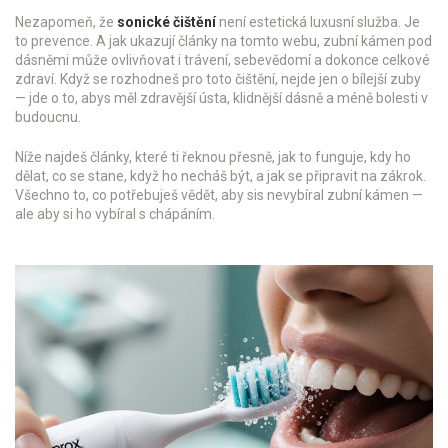
Nezapomeň, že
sonické čištění
není estetická luxusní služba. Je
to prevence. A jak ukazují články na tomto webu, zubní kámen pod
dásněmi může ovlivňovat i trávení, sebevědomí a dokonce celkové
zdraví. Když se rozhodneš pro toto čištění, nejde jen o bílejší zuby
— jde o to, abys měl zdravější ústa, klidnější dásně a méně bolesti v
budoucnu.
Níže najdeš články, které ti řeknou přesně, jak to funguje, kdy ho
dělat, co se stane, když ho necháš být, a jak se připravit na zákrok.
Všechno to, co potřebuješ vědět, aby sis nevybíral zubní kámen —
ale aby si ho vybíral s chápáním.