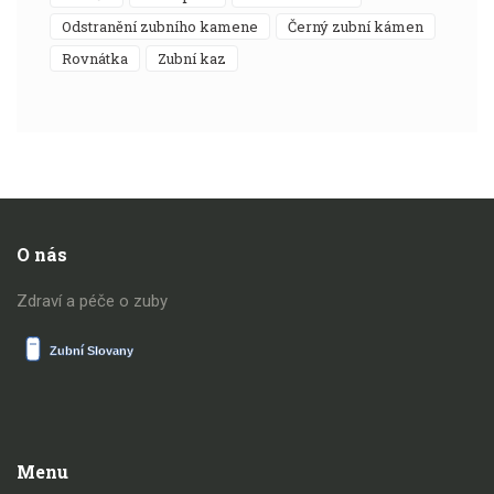
odstranění zubního kamene
černý zubní kámen
rovnátka
zubní kaz
O nás
Zdraví a péče o zuby
Menu