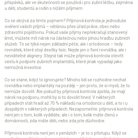
příspěvků, ale ve skutečnosti se používá i pro zubní léčbu, zejména
u dětí, studentů a rodin s nižším příjmem.
Co se skrývá za tímto pojmem? Příjmová kontrola je jednoduše
ověření vašich příjmů – většinou přes úřad práce, obec nebo
zdravotní pojišťovnu. Pokud vaše příjmy nepřekračují stanovený
limit, můžete mít nárok na částečnou nebo plnou hradbu zubních
služeb. To se týká nejen základní péče, ale i ortodoncie – tedy
rovnátek, které stojí desítky tisíc. Nejde jen o fixní rovnátka, ale i
neviditelné alignery. Stejně tak může příjmová kontrola otevřít
cestu k podpoře zubních implantátů, které jinak vypadají jako
nemožná investice.
Co se stane, když to ignorujete? Mnoho lidí se rozhodne nechat
rovnátka nebo implantáty na později – jen proto, že si myslí, že to
nemůže dovolit. Ale pokud by příjmová kontrola zjistila, že mají
nárok na podporu, mohli by si to dovolit hned. V některých
případech stát hradí až 70 % nákladů na ortodoncii u dětí, a to i u
dospělých v některých případech. Nezapomeňte: příjmová kontrola
není jen o tom, kolik vyděláte, ale i o tom, kolik máte členů v
domácnosti, zda máte děti, nebo zda jste důchodce.
Příjmová kontrola není jen o penězích – je to o přístupu. Když se