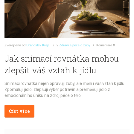
Zveřejněno
od
Drahoslav Krejčí
v
Zdraví a péče o zuby
Komentáře
0
Jak snímací rovnátka mohou
zlepšit váš vztah k jídlu
Snímací rovnátka nejen opravují zuby, ale mění i váš vztah k jídlu.
Zpomalují jídlo, zlepšují výběr potravin a přeměňují jídlo z
emocionálního úniku na zdroj péče o tělo.
Číst více