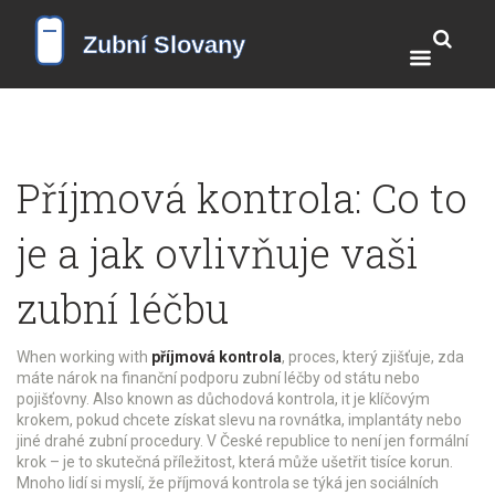
Příjmová kontrola: Co to
je a jak ovlivňuje vaši
zubní léčbu
When working with
příjmová kontrola
,
proces, který zjišťuje, zda
máte nárok na finanční podporu zubní léčby od státu nebo
pojišťovny
. Also known as
důchodová kontrola
, it
je klíčovým
krokem, pokud chcete získat slevu na rovnátka, implantáty nebo
jiné drahé zubní procedury
.
V České republice to není jen formální
krok – je to skutečná příležitost, která může ušetřit tisíce korun.
Mnoho lidí si myslí, že příjmová kontrola se týká jen sociálních