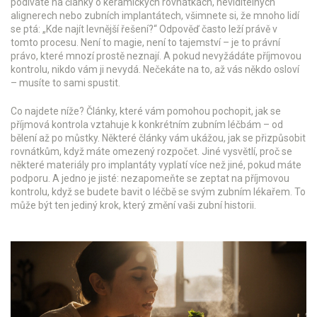
podíváte na články o keramických rovnátkách, neviditelných
alignerech nebo zubních implantátech, všimnete si, že mnoho lidí
se ptá: „Kde najít levnější řešení?“ Odpověď často leží právě v
tomto procesu. Není to magie, není to tajemství – je to právní
právo, které mnozí prostě neznají. A pokud nevyžádáte příjmovou
kontrolu, nikdo vám ji nevydá. Nečekáte na to, až vás někdo osloví
– musíte to sami spustit.
Co najdete níže? Články, které vám pomohou pochopit, jak se
příjmová kontrola vztahuje k konkrétním zubním léčbám – od
bělení až po můstky. Některé články vám ukážou, jak se přizpůsobit
rovnátkům, když máte omezený rozpočet. Jiné vysvětlí, proč se
některé materiály pro implantáty vyplatí více než jiné, pokud máte
podporu. A jedno je jisté: nezapomeňte se zeptat na příjmovou
kontrolu, když se budete bavit o léčbě se svým zubním lékařem. To
může být ten jediný krok, který změní vaši zubní historii.