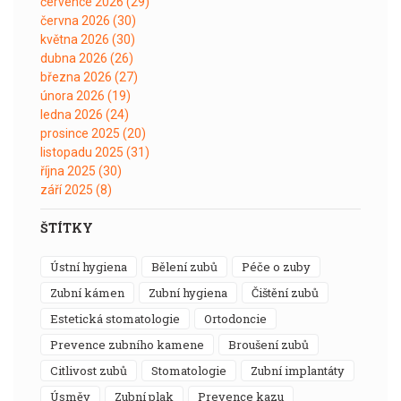
července 2026
(29)
června 2026
(30)
května 2026
(30)
dubna 2026
(26)
března 2026
(27)
února 2026
(19)
ledna 2026
(24)
prosince 2025
(20)
listopadu 2025
(31)
října 2025
(30)
září 2025
(8)
ŠTÍTKY
ústní hygiena
bělení zubů
péče o zuby
zubní kámen
zubní hygiena
čištění zubů
estetická stomatologie
ortodoncie
prevence zubního kamene
broušení zubů
citlivost zubů
stomatologie
zubní implantáty
úsměv
zubní plak
prevence kazu