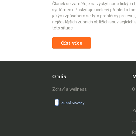
Článek se zaměřuje na výskyt specifických 
systémem. Poskytuje ucelený přehled o tom, 
jakým způsobem se tyto problémy projevují, 
nejčastějších zubních obtížích souvisejících 
této situaci.
Číst více
O nás
M
Zdraví a wellness
O
Z
R