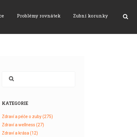
ce
Problémy rovnátek
Zubní korunky
KATEGORIE
Zdraví a péče o zuby
(275)
Zdraví a wellness
(27)
Zdraví a krása
(12)