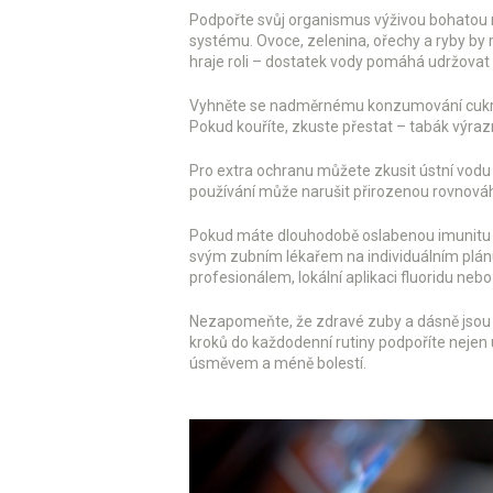
Podpořte svůj organismus výživou bohatou na
systému. Ovoce, zelenina, ořechy a ryby by 
hraje roli – dostatek vody pomáhá udržovat sl
Vyhněte se nadměrnému konzumování cukru a 
Pokud kouříte, zkuste přestat – tabák výra
Pro extra ochranu můžete zkusit ústní vodu s
používání může narušit přirozenou rovnováhu
Pokud máte dlouhodobě oslabenou imunitu (
svým zubním lékařem na individuálním plánu 
profesionálem, lokální aplikaci fluoridu nebo 
Nezapomeňte, že zdravé zuby a dásně jsou
kroků do každodenní rutiny podpoříte nejen ú
úsměvem a méně bolestí.