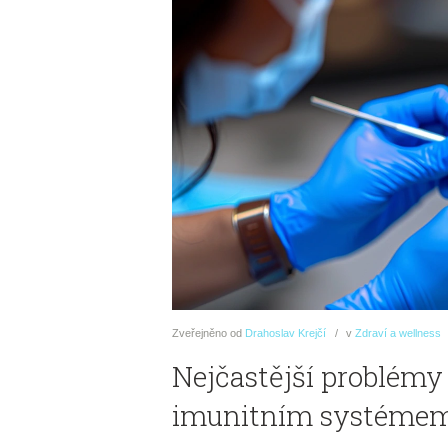
Zveřejněno
od
Drahoslav Krejčí
v
Zdraví a wellness
Nejčastější problémy 
imunitním systéme