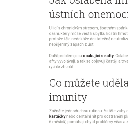
ústních onemoc
U lidí s chronickým stresem, špatným spánk
dásní, který může vést k úbytku kostní hmot
protože tělo nedokáže dostatečně neutraliz
nepříjemný zápach z úst.
Další problém jsou
opakující se afty
. Oslabe
afty vyvolávají, a tak se objevují častěji a 
rychle zhoršit.
Co můžete udělat
imunity
Začněte jednoduchou rutinou: čistěte zuby 
kartáčky
nebo dentální nit pro odstranění 
6 měsíců) pomáhají chytit problémy včas a za