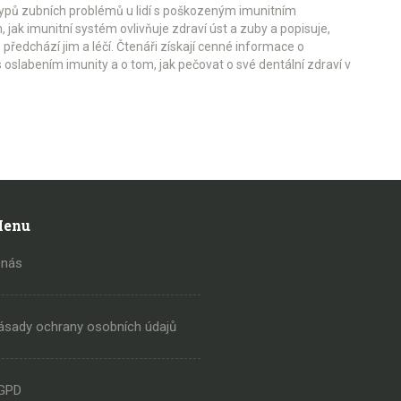
typů zubních problémů u lidí s poškozeným imunitním
jak imunitní systém ovlivňuje zdraví úst a zuby a popisuje,
předchází jim a léčí. Čtenáři získají cenné informace o
s oslabením imunity a o tom, jak pečovat o své dentální zdraví v
enu
 nás
ásady ochrany osobních údajů
GPD