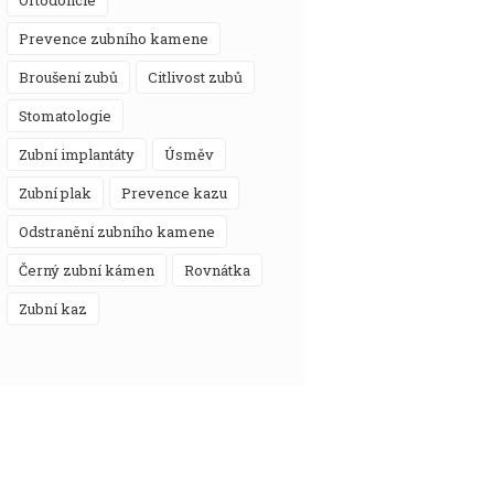
prevence zubního kamene
broušení zubů
citlivost zubů
stomatologie
zubní implantáty
úsměv
zubní plak
prevence kazu
odstranění zubního kamene
černý zubní kámen
rovnátka
zubní kaz