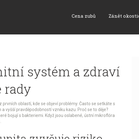
Cena zubů
Zánět okosti
itní systém a zdraví
é rady
 z prvních oblastí, kde se objeví problémy. Často se setkáte s
 a vyšší pravděpodobností vzniku kazu. Proč se to děje?
teré bojují s bakteriemi. Když jsou oslabené, ústní mikroflóra
.
unita zvyšuje riziko