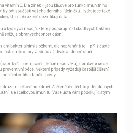
 vitamín C, D a zinek – jsou klíčové pro funkci imunitního
měly být součástí vašeho denního jídelníčku. Hydratace také
iny, které přirozeně dezinfikují ústa.
kyselých nápojů, které podporují růst škodlivých bakterií.
zně snižuje obranyschopnost dásní.
 antibakteriálními složkami, ale nepřehánějte – příliš časté
 ústní mikroflóry. Jednou až dvakrát denně stačí.
např. kvůli onemocnění, léčbě nebo věku), domluvte se se
preventivní péče. Některé případy vyžadují častější čištění
speciální antibakteriální pasty.
 odrazem celkového zdraví. Začleněním těchto jednoduchých
stní, ale i celkovou imunitu. Vaše ústa vám poděkují čistým