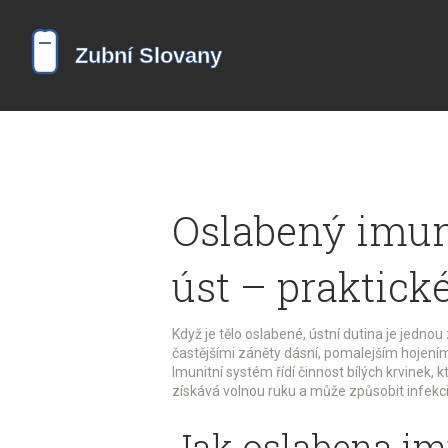
Oslabený imun
úst – praktick
Když je tělo oslabené, ústní dutina je jednou
častějšími záněty dásní, pomalejším hojením
Imunitní systém řídí činnost bílých krvinek, k
získává volnou ruku a může způsobit infekci
Jak oslabena im