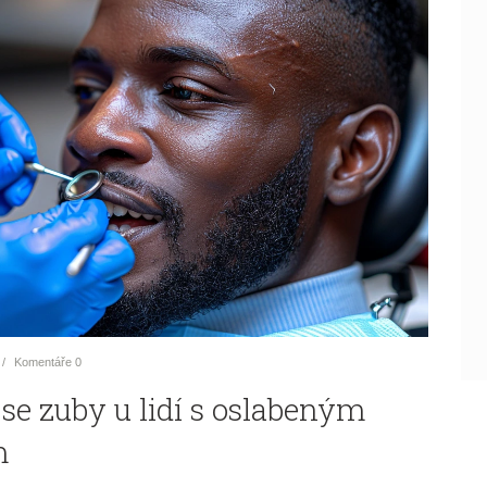
Komentáře
0
se zuby u lidí s oslabeným
m