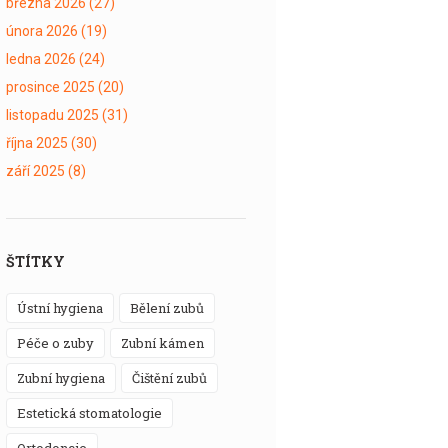
března 2026
(27)
února 2026
(19)
ledna 2026
(24)
prosince 2025
(20)
listopadu 2025
(31)
října 2025
(30)
září 2025
(8)
ŠTÍTKY
ústní hygiena
bělení zubů
péče o zuby
zubní kámen
zubní hygiena
čištění zubů
estetická stomatologie
ortodoncie