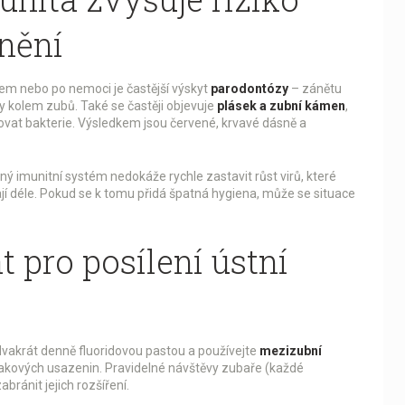
nění
em nebo po nemoci je častější výskyt
parodontózy
– zánětu
y kolem zubů. Také se častěji objevuje
plásek a zubní kámen
,
ovat bakterie. Výsledkem jsou červené, krvavé dásně a
ný imunitní systém nedokáže rychle zastavit růst virů, které
trvají déle. Pokud se k tomu přidá špatná hygiena, může se situace
 pro posílení ústní
dvakrát denně fluoridovou pastou a používejte
mezizubní
plakových usazenin. Pravidelné návštěvy zubaře (každé
bránit jejich rozšíření.