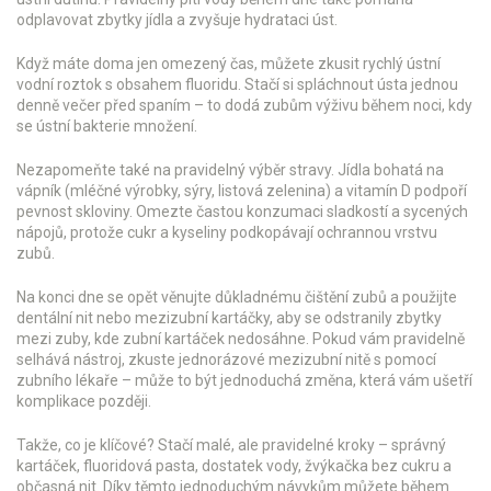
odplavovat zbytky jídla a zvyšuje hydrataci úst.
Když máte doma jen omezený čas, můžete zkusit rychlý ústní
vodní roztok s obsahem fluoridu. Stačí si spláchnout ústa jednou
denně večer před spaním – to dodá zubům výživu během noci, kdy
se ústní bakterie množení.
Nezapomeňte také na pravidelný výběr stravy. Jídla bohatá na
vápník (mléčné výrobky, sýry, listová zelenina) a vitamín D podpoří
pevnost skloviny. Omezte častou konzumaci sladkostí a sycených
nápojů, protože cukr a kyseliny podkopávají ochrannou vrstvu
zubů.
Na konci dne se opět věnujte důkladnému čištění zubů a použijte
dentální nit nebo mezizubní kartáčky, aby se odstranily zbytky
mezi zuby, kde zubní kartáček nedosáhne. Pokud vám pravidelně
selhává nástroj, zkuste jednorázové mezizubní nitě s pomocí
zubního lékaře – může to být jednoduchá změna, která vám ušetří
komplikace později.
Takže, co je klíčové? Stačí malé, ale pravidelné kroky – správný
kartáček, fluoridová pasta, dostatek vody, žvýkačka bez cukru a
občasná nit. Díky těmto jednoduchým návykům můžete během