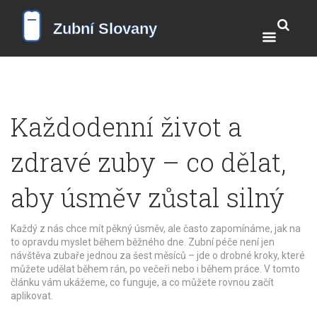
Každodenní život a
zdravé zuby – co dělat,
aby úsměv zůstal silný
Každý z nás chce mít pěkný úsměv, ale často zapomínáme, jak na
to opravdu myslet během běžného dne. Zubní péče není jen
návštěva zubaře jednou za šest měsíců – jde o drobné kroky, které
můžete udělat během rán, po večeři nebo i během práce. V tomto
článku vám ukážeme, co funguje, a co můžete rovnou začít
aplikovat.