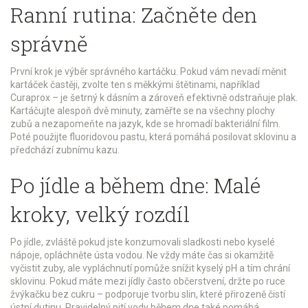
Ranní rutina: Začněte den
správně
První krok je výběr správného kartáčku. Pokud vám nevadí měnit
kartáček častěji, zvolte ten s měkkými štětinami, například
Curaprox – je šetrný k dásním a zároveň efektivně odstraňuje plak.
Kartáčujte alespoň dvě minuty, zaměřte se na všechny plochy
zubů a nezapomeňte na jazyk, kde se hromadí bakteriální film.
Poté použijte fluoridovou pastu, která pomáhá posilovat sklovinu a
předchází zubnímu kazu.
Po jídle a během dne: Malé
kroky, velký rozdíl
Po jídle, zvláště pokud jste konzumovali sladkosti nebo kyselé
nápoje, opláchněte ústa vodou. Ne vždy máte čas si okamžitě
vyčistit zuby, ale vypláchnutí pomůže snížit kyselý pH a tím chrání
sklovinu. Pokud máte mezi jídly často občerstvení, držte po ruce
žvýkačku bez cukru – podporuje tvorbu slin, které přirozeně čistí
ústní dutinu. Pravidelný pití vody během dne také pomáhá