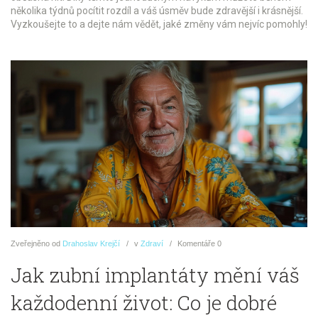
několika týdnů pocítit rozdíl a váš úsměv bude zdravější i krásnější.
Vyzkoušejte to a dejte nám vědět, jaké změny vám nejvíc pomohly!
Zveřejněno
od
Drahoslav Krejčí
v
Zdraví
Komentáře
0
Jak zubní implantáty mění váš
každodenní život: Co je dobré