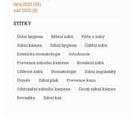
října 2025
(30)
září 2025
(8)
ŠTÍTKY
ústní hygiena
bělení zubů
péče o zuby
zubní kámen
zubní hygiena
čištění zubů
estetická stomatologie
ortodoncie
prevence zubního kamene
broušení zubů
citlivost zubů
stomatologie
zubní implantáty
úsměv
zubní plak
prevence kazu
odstranění zubního kamene
černý zubní kámen
rovnátka
zubní kaz