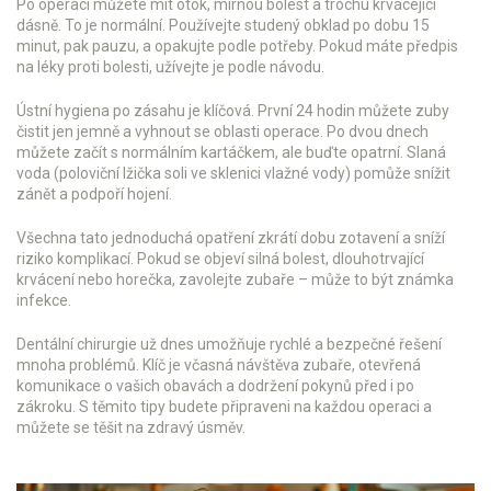
Po operaci můžete mít otok, mírnou bolest a trochu krvácející
dásně. To je normální. Používejte studený obklad po dobu 15
minut, pak pauzu, a opakujte podle potřeby. Pokud máte předpis
na léky proti bolesti, užívejte je podle návodu.
Ústní hygiena po zásahu je klíčová. První 24 hodin můžete zuby
čistit jen jemně a vyhnout se oblasti operace. Po dvou dnech
můžete začít s normálním kartáčkem, ale buďte opatrní. Slaná
voda (poloviční lžička soli ve sklenici vlažné vody) pomůže snížit
zánět a podpoří hojení.
Všechna tato jednoduchá opatření zkrátí dobu zotavení a sníží
riziko komplikací. Pokud se objeví silná bolest, dlouhotrvající
krvácení nebo horečka, zavolejte zubaře – může to být známka
infekce.
Dentální chirurgie už dnes umožňuje rychlé a bezpečné řešení
mnoha problémů. Klíč je včasná návštěva zubaře, otevřená
komunikace o vašich obavách a dodržení pokynů před i po
zákroku. S těmito tipy budete připraveni na každou operaci a
můžete se těšit na zdravý úsměv.