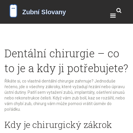
Dentální chirurgie – co
to je a kdy ji potřebujete?
Říkáte si, co vlastně dentální chirurgie zahrnuje? Jednoduše
řečeno, jde o všechny zákroky, které vyžadují řezání nebo úpravu
ústní dutiny. Patří sem vytažení zubů, implantáty, ošetření sinusů
nebo rekonstrukce čelisti. Když vám zub bolí, kaz se rozšířil, nebo
vám chybí zub, chirurg vám může pomoci vrátit úsměv do
pořádku.
Kdy je chirurgický zákrok