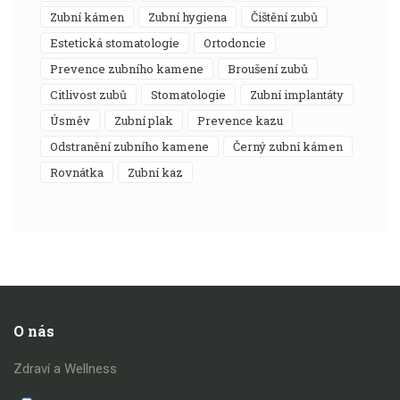
zubní kámen
zubní hygiena
čištění zubů
estetická stomatologie
ortodoncie
prevence zubního kamene
broušení zubů
citlivost zubů
stomatologie
zubní implantáty
úsměv
zubní plak
prevence kazu
odstranění zubního kamene
černý zubní kámen
rovnátka
zubní kaz
O nás
Zdraví a Wellness