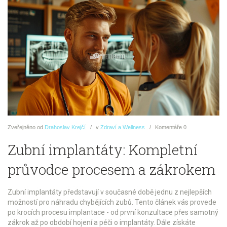
Zveřejněno
od
Drahoslav Krejčí
v
Zdraví a Wellness
Komentáře
0
Zubní implantáty: Kompletní
průvodce procesem a zákrokem
Zubní implantáty představují v současné době jednu z nejlepších
možností pro náhradu chybějících zubů. Tento článek vás provede
po krocích procesu implantace - od první konzultace přes samotný
zákrok až po období hojení a péči o implantáty. Dále získáte