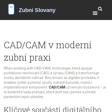
CAD/CAM v moderní
zubní praxi
When working with
CAD/CAM
,
technologie, která spojuje
počítačové navrhování (CAD) a výrobu (CAM) a transformuje
tvorbu dentálních náhrad
. Also known as
digitální protetika
, it
enables rychlé a přesné výroby zubních korunek, mostů i
implantátových komponent.
CAD/CAM
už není jen buzzword – je
to konkrétní sada postupů, která šetří čas i peníze a přináší
pacientům lepší výsledek.
Klíčové součásti digitálního