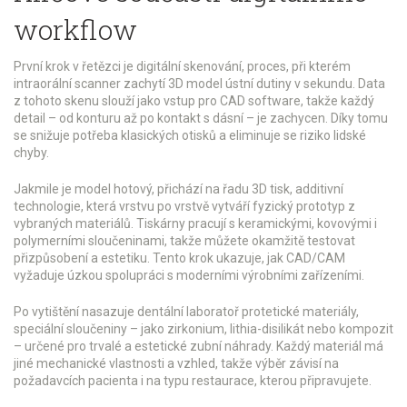
workflow
První krok v řetězci je
digitální skenování
,
proces, při kterém
intraorální scanner zachytí 3D model ústní dutiny v sekundu
. Data
z tohoto skenu slouží jako vstup pro CAD software, takže každý
detail – od konturu až po kontakt s dásní – je zachycen. Díky tomu
se snižuje potřeba klasických otisků a eliminuje se riziko lidské
chyby.
Jakmile je model hotový, přichází na řadu
3D tisk
,
additivní
technologie, která vrstvu po vrstvě vytváří fyzický prototyp z
vybraných materiálů
. Tiskárny pracují s keramickými, kovovými i
polymerními sloučeninami, takže můžete okamžitě testovat
přizpůsobení a estetiku. Tento krok ukazuje, jak CAD/CAM
vyžaduje úzkou spolupráci s moderními výrobními zařízeními.
Po vytištění nasazuje dentální laboratoř
protetické materiály
,
speciální sloučeniny – jako zirkonium, lithia-disilikát nebo kompozit
– určené pro trvalé a estetické zubní náhrady
. Každý materiál má
jiné mechanické vlastnosti a vzhled, takže výběr závisí na
požadavcích pacienta i na typu restaurace, kterou připravujete.