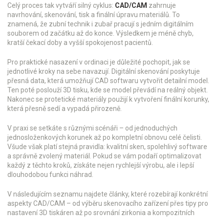
Celý proces tak vytváří silný cyklus:
CAD/CAM
zahrnuje
navrhování, skenování, tisk a finální úpravu materiálů. To
znamená, že zubní technik i zubař pracují s jedním digitálním
souborem od začátku až do konce. Výsledkem je méně chyb,
kratší čekací doby a vyšší spokojenost pacientů.
Pro praktické nasazení v ordinaci je důležité pochopit, jak se
jednotlivé kroky na sebe navazují. Digitální skenování poskytuje
přesná data, která umožňují CAD softwaru vytvořit detailní model.
Ten poté poslouží 3D tisku, kde se model převádí na reálný objekt.
Nakonec se protetické materiály použijí k vytvoření finální korunky,
která přesně sedí a vypadá přirozeně.
V praxi se setkáte s různými scénáři – od jednoduchých
jednosloženkových korunek až po kompletní obnovu celé čelisti.
Všude však platí stejná pravidla: kvalitní sken, spolehlivý software
a správně zvolený materiál. Pokud se vám podaří optimalizovat
každý z těchto kroků, získáte nejen rychlejší výrobu, ale i lepší
dlouhodobou funkci náhrad.
V následujícím seznamu najdete články, které rozebírají konkrétní
aspekty CAD/CAM – od výběru skenovacího zařízení přes tipy pro
nastavení 3D tiskáren až po srovnání zirkonia a kompozitních