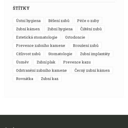
ŠTÍTKY
ústní hygiena
bělení zubů
péče o zuby
zubní kámen
zubní hygiena
čištění zubů
estetická stomatologie
ortodoncie
prevence zubního kamene
broušení zubů
citlivost zubů
stomatologie
zubní implantáty
úsměv
zubní plak
prevence kazu
odstranění zubního kamene
černý zubní kámen
rovnátka
zubní kaz