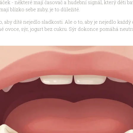
táček - některé mají časovač a hudební signál, který děti
ají blízko sebe zuby, je to důležité.
o, aby dítě nejedlo sladkosti. Ale o to, aby je nejedlo každ
né ovoce, sýr, jogurt bez cukru. Sýr dokonce pomáhá neutra