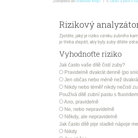
Zveřejněno
od
Drahoslav Krejčí
v
Zdraví a péče o z
Rizikový analyzáto
Zjistěte, jaký je riziko vzniku zubního 
je třeba zlepšit, aby byly zuby dítěte zd
Vyhodnoťte riziko
Jak často vaše dítě čistí zuby?
Pravidelně dvakrát denně (po sní
Jen občas nebo méně než dvakrá
Nikdy nebo téměř nikdy nečistí z
Používá dítě zubní pastu s fluoride
Ano, pravidelně
Ne, nebo nepravidelně
Někdy, ale nepravidelně
Jak často dítě pije sladké nápoje mez
Nikdy