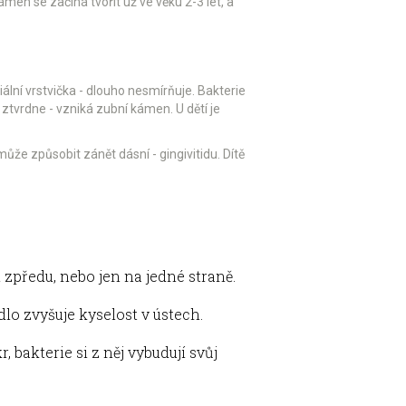
men se začíná tvořit už ve věku 2-3 let, a
ální vrstvička - dlouho nesmírňuje. Bakterie
 ztvrdne - vzniká zubní kámen. U dětí je
ůže způsobit zánět dásní - gingivitidu. Dítě
n zpředu, nebo jen na jedné straně.
ídlo zvyšuje kyselost v ústech.
, bakterie si z něj vybudují svůj