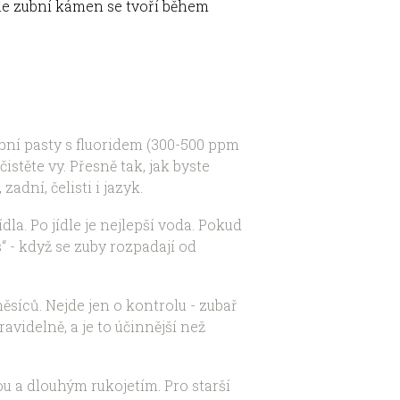
Ale zubní kámen se tvoří během
ní pasty s fluoridem (300-500 ppm
čistěte vy. Přesně tak, jak byste
zadní, čelisti i jazyk.
dla. Po jídle je nejlepší voda. Pokud
s“ - když se zuby rozpadají od
ěsíců. Nejde jen o kontrolu - zubař
avidelně, a je to účinnější než
ou a dlouhým rukojetím. Pro starší