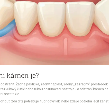
bní kámen je?
odstranit. Žádná pastička, žádný náplast, žádný „zázračný“ prostředek.
ltrazvukový čistič nebo rukou odsunovací nástroje - a odstraní kámen bez
tní anestezie.
ut, zda dítě potřebuje fluoridový lak, nebo zda je potřeba léčit zánět d