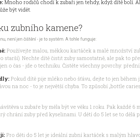
e:
Mnoho rodičů chodí k zubaři jen tehdy, když dítě bolí. 
ůže být vidět.
niku zubního kamene?
, není jen čištění - je to systém. A tohle funguje:
ně:
Používejte malou, měkkou kartáček a malé množství zub
o starší). Nechte dítě čistit zuby samostatně, ale pak to pře
 jen o čas - jde o techniku. Čistěte všechny povrchy: přední, 
dly:
Pokud dítě pije mléko nebo šťávu, dejte to jen během jí
ávou na noc - to je největší chyba. To způsobí „bottle carie
ávštěva u zubaře by měla být ve věku 1 roku. Pak každé 6 m
ý chrání zuby před kyselinami. U dětí do 5 let se to dělá pr
jí:
Pro děti do 5 let je ideální zubní kartáček s malým hlav