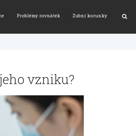
ce
Problémy rovnátek
Zubní korunky
 jeho vzniku?