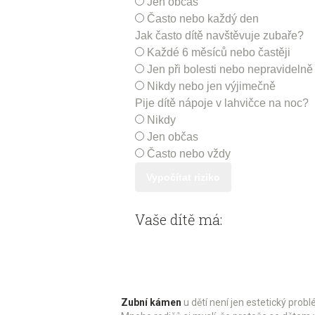
Jen občas
Často nebo každý den
Jak často dítě navštěvuje zubaře?
Každé 6 měsíců nebo častěji
Jen při bolesti nebo nepravidelně
Nikdy nebo jen výjimečně
Pije dítě nápoje v lahvičce na noc?
Nikdy
Jen občas
Často nebo vždy
Vypočítat riziko
Vaše dítě má:
Zubní kámen
u dětí není jen estetický prob