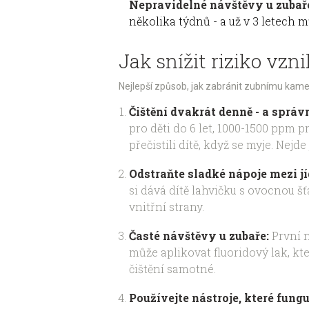
Nepravidelné návštěvy u zubař
několika týdnů - a už v 3 letech m
Jak snížit riziko vz
Nejlepší způsob, jak zabránit zubnímu kamenu
Čištění dvakrát denně - a správ
pro děti do 6 let, 1000-1500 ppm pr
přečistili dítě, když se myje. Nejde
Odstraňte sladké nápoje mezi jí
si dává dítě lahvičku s ovocnou šť
vnitřní strany.
Časté návštěvy u zubaře:
První n
může aplikovat fluoridový lak, kter
čištění samotné.
Používejte nástroje, které fungu