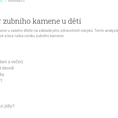
uby
Komentáře
0
r zubního kamene u dětí
kamene u vašeho dítěte na základě jeho zdravotních návyků. Tento analyz
ravé a bez rizika vzniku zubního kamene.
dani a večer)
t denně
uby
m?
i jídly?