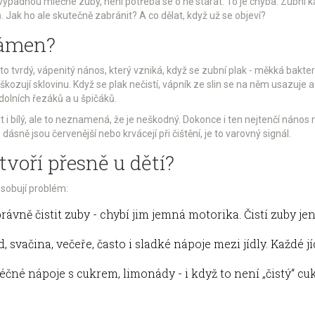
ypadnou mléčné zuby, není potřeba se o ně starat. To je chyba. Zubní ká
ů. Jak ho ale skutečně zabránit? A co dělat, když už se objeví?
kámen?
o tvrdý, vápenitý nános, který vzniká, když se zubní plak - měkká bakteri
škozují sklovinu. Když se plak nečistí, vápník ze slin se na něm usazuje a
 dolních řezáků a u špičáků.
 i bílý, ale to neznamená, že je neškodný. Dokonce i ten nejtenčí nános m
 dásně jsou červenější nebo krvácejí při čištění, je to varovný signál.
voří přesně u dětí?
ůsobují problém:
rávně čistit zuby - chybí jim jemná motorika. Čistí zuby je
, svačina, večeře, často i sladké nápoje mezi jídly. Každé j
éčné nápoje s cukrem, limonády - i když to není „čistý“ cukr