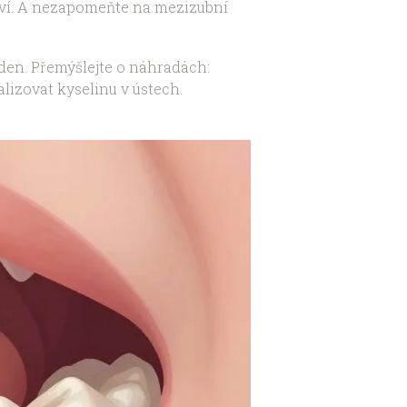
 baví. A nezapomeňte na mezizubní
ý den. Přemýšlejte o náhradách:
lizovat kyselinu v ústech.