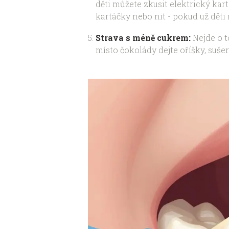
děti můžete zkusit elektrický kar
kartáčky nebo nit - pokud už děti m
Strava s méně cukrem:
Nejde o t
místo čokolády dejte oříšky, suše