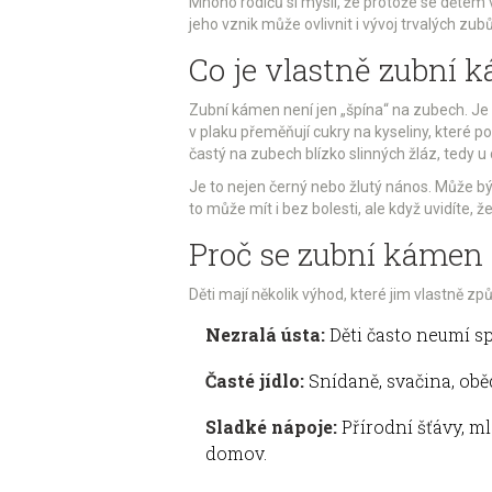
Mnoho rodičů si myslí, že protože se dětem v
jeho vznik může ovlivnit i vývoj trvalých zub
Co je vlastně zubní 
Zubní kámen není jen „špína“ na zubech. Je t
v plaku přeměňují cukry na kyseliny, které po
častý na zubech blízko slinných žláz, tedy u
Je to nejen černý nebo žlutý nános. Může být
to může mít i bez bolesti, ale když uvidíte, že
Proč se zubní kámen t
Děti mají několik výhod, které jim vlastně zp
Nezralá ústa:
Děti často neumí sp
Časté jídlo:
Snídaně, svačina, oběd
Sladké nápoje:
Přírodní šťávy, ml
domov.