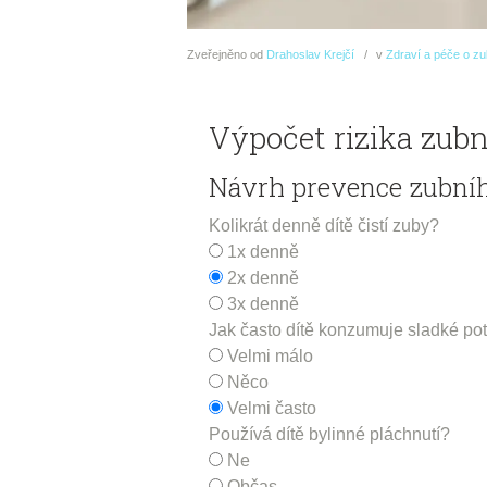
Zveřejněno
od
Drahoslav Krejčí
v
Zdraví a péče o z
Výpočet rizika zub
Návrh prevence zubní
Kolikrát denně dítě čistí zuby?
1x denně
2x denně
3x denně
Jak často dítě konzumuje sladké po
Velmi málo
Něco
Velmi často
Používá dítě bylinné pláchnutí?
Ne
Občas