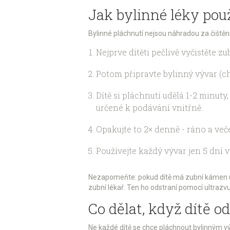
Jak bylinné léky pou
Bylinné pláchnutí nejsou náhradou za čištění
Nejprve dítěti pečlivě vyčistěte z
Potom připravte bylinný vývar (ch
Dítě si pláchnutí udělá 1-2 minuty
určené k podávání vnitřně.
Opakujte to 2× denně - ráno a veče
Používejte každý vývar jen 5 dní v
Nezapomeňte: pokud dítě má zubní kámen už v
zubní lékař. Ten ho odstraní pomocí ultrazvuk
Co dělat, když dítě o
Ne každé dítě se chce pláchnout bylinným výva