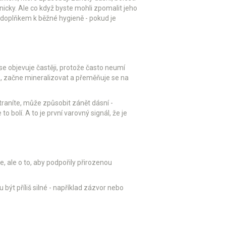
icky. Ale co když byste mohli zpomalit jeho
 doplňkem k běžné hygieně - pokud je
 se objevuje častěji, protože často neumí
nů, začne mineralizovat a přeměňuje se na
traníte, může způsobit zánět dásní -
to bolí. A to je první varovný signál, že je
ře, ale o to, aby podpořily přirozenou
 být příliš silné - například zázvor nebo