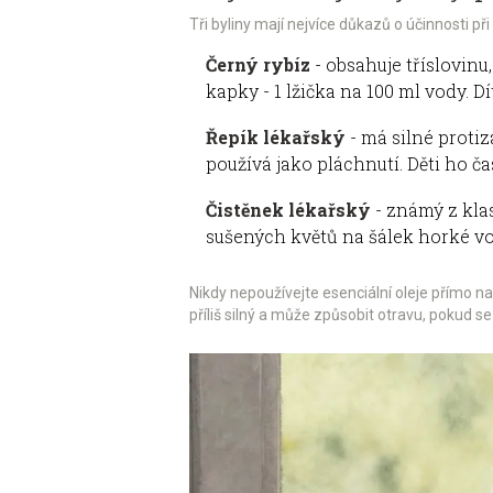
Tři byliny mají nejvíce důkazů o účinnosti při
Černý rybíz
- obsahuje tříslovinu,
kapky - 1 lžička na 100 ml vody. D
Řepík lékařský
- má silné protiz
používá jako pláchnutí. Děti ho č
Čistěnek lékařský
- známý z klas
sušených květů na šálek horké vod
Nikdy nepoužívejte esenciální oleje přímo na
příliš silný a může způsobit otravu, pokud se