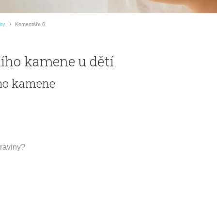
uby
Komentáře
0
ního kamene u dětí
ho kamene
traviny?