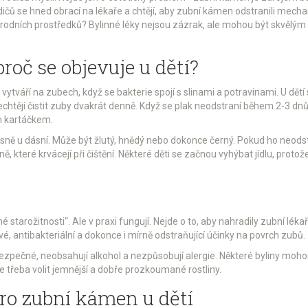
ů se hned obrací na lékaře a chtějí, aby zubní kámen odstranili mechan
odních prostředků? Bylinné léky nejsou zázrak, ale mohou být skvělým
roč se objevuje u dětí?
vytváří na zubech, když se bakterie spojí s slinami a potravinami. U dětí
 nechtějí čistit zuby dvakrát denně. Když se plak neodstraní během 2-3 d
m kartáčkem.
těsně u dásní. Může být žlutý, hnědý nebo dokonce černý. Pokud ho neods
ě, které krvácejí při čištění. Některé děti se začnou vyhýbat jídlu, protože 
hé starožitnosti“. Ale v praxi fungují. Nejde o to, aby nahradily zubní léka
ivé, antibakteriální a dokonce i mírně odstraňující účinky na povrch zubů.
u bezpečné, neobsahují alkohol a nezpůsobují alergie. Některé byliny mohou
e třeba volit jemnější a dobře prozkoumané rostliny.
pro zubní kámen u dětí