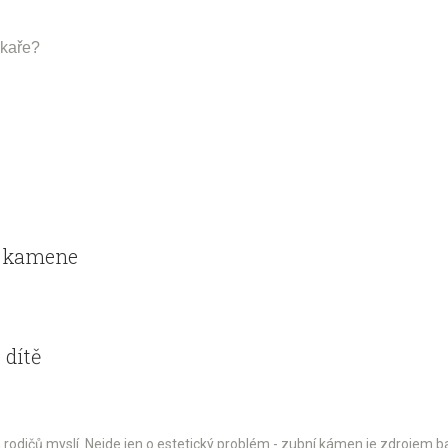
ékaře?
o kamene
 dítě
a rodičů myslí. Nejde jen o estetický problém - zubní kámen je zdrojem ba