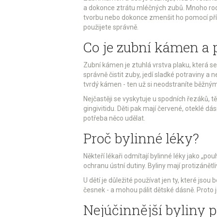
a dokonce ztrátu mléčných zubů. Mnoho rodič
tvorbu nebo dokonce zmenšit ho pomocí přír
použijete správně.
Co je zubní kámen a p
Zubní kámen je ztuhlá vrstva plaku, která se 
správně čistit zuby, jedí sladké potraviny a
tvrdý kámen - ten už si neodstraníte běžný
Nejčastěji se vyskytuje u spodních řezáků, 
gingivitidu. Děti pak mají červené, oteklé dásn
potřeba něco udělat.
Proč bylinné léky?
Někteří lékaři odmítají bylinné léky jako „pou
ochranu ústní dutiny. Byliny mají protizánětl
U dětí je důležité používat jen ty, které jso
česnek - a mohou pálit dětské dásně. Proto j
Nejúčinnější byliny 