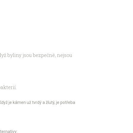
dyž byliny jsou bezpečné, nejsou
akterií.
yž je kámen už tvrdý a žlutý, je potřeba
ternativy: