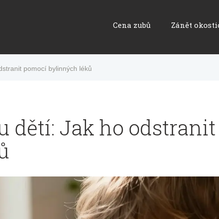
Cena zubů
Zánět okosti
stranit pomocí bylinných léků
 dětí: Jak ho odstrani
ů