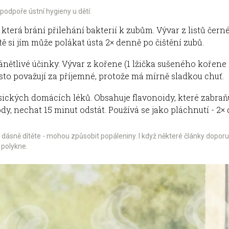
 podpoře ústní hygieny u dětí:
 která brání přilehání bakterií k zubům. Vývar z listů čern
ítě si jím může polákat ústa 2× denně po čištění zubů.
ánětlivé účinky. Vývar z kořene (1 lžička sušeného kořene 
asto považují za příjemné, protože má mírně sladkou chuť.
ických domácích léků. Obsahuje flavonoidy, které zabraňují
y, nechat 15 minut odstát. Používá se jako pláchnutí - 2×
 dásně dítěte - mohou způsobit popáleniny. I když některé články doporuču
 polykne.