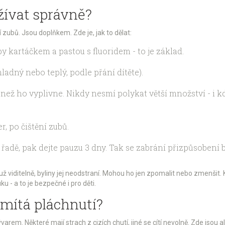
žívat správně?
 zubů. Jsou doplňkem. Zde je, jak to dělat:
uby kartáčkem a pastou s fluoridem - to je základ.
ladný nebo teplý, podle přání dítěte).
, než ho vyplivne. Nikdy nesmí polykat větší množství - i k
r, po čištění zubů.
 řadě, pak dejte pauzu 3 dny. Tak se zabrání přizpůsobení b
iditelně, byliny jej neodstraní. Mohou ho jen zpomalit nebo zmenšit. Kd
u - a to je bezpečné i pro děti.
dmítá pláchnutí?
rem. Některé mají strach z cizích chutí, jiné se cítí nevolně. Zde jsou al