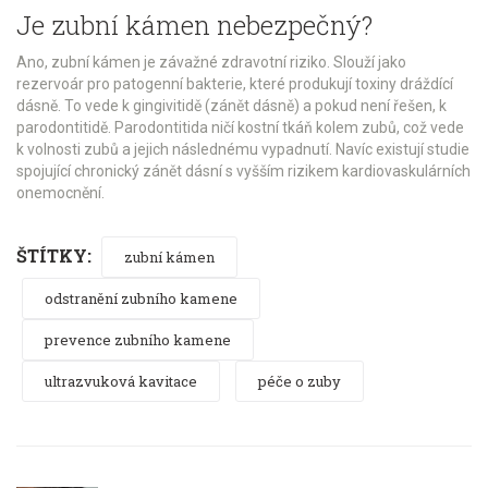
Je zubní kámen nebezpečný?
Ano, zubní kámen je závažné zdravotní riziko. Slouží jako
rezervoár pro patogenní bakterie, které produkují toxiny dráždící
dásně. To vede k gingivitidě (zánět dásně) a pokud není řešen, k
parodontitidě. Parodontitida ničí kostní tkáň kolem zubů, což vede
k volnosti zubů a jejich následnému vypadnutí. Navíc existují studie
spojující chronický zánět dásní s vyšším rizikem kardiovaskulárních
onemocnění.
ŠTÍTKY:
zubní kámen
odstranění zubního kamene
prevence zubního kamene
ultrazvuková kavitace
péče o zuby