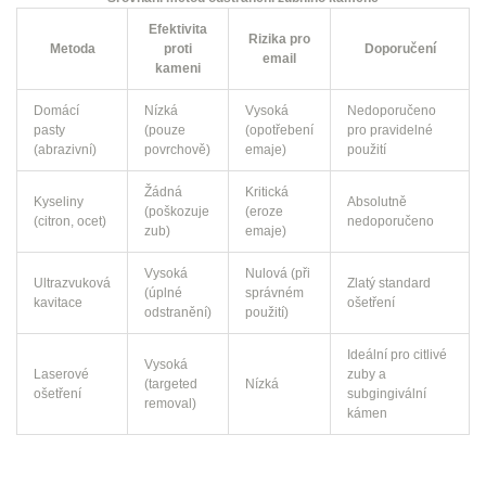
Efektivita
Rizika pro
Metoda
proti
Doporučení
email
kameni
Domácí
Nízká
Vysoká
Nedoporučeno
pasty
(pouze
(opotřebení
pro pravidelné
(abrazivní)
povrchově)
emaje)
použití
Žádná
Kritická
Kyseliny
Absolutně
(poškozuje
(eroze
(citron, ocet)
nedoporučeno
zub)
emaje)
Vysoká
Nulová (při
Ultrazvuková
Zlatý standard
(úplné
správném
kavitace
ošetření
odstranění)
použití)
Ideální pro citlivé
Vysoká
Laserové
zuby a
(targeted
Nízká
ošetření
subgingivální
removal)
kámen