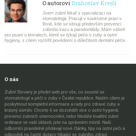
O autorovi
Drahoslav Krejčí
Jsem zubní lékař s specializací na
stomatologii. Pracuji v soukromé praxi v
Brně, kde se věnuji především prevenci
zubního kazu a parodontitidy. Mám vášeň
pro psaní o tématech, které se týkají péče o zuby a ústní
hygieny, s cílem rozšířit povědomí o důležitosti dentální péče.
O nás
Zubní Slovany je přední web pro vše, co souvisí se
stomatologií a péčí o zuby v České republice. Naším cílem je
poskytnout kompletní informace a rady pro zdravé zuby a
krásný úsměv. Chcete-li se dozvědět více o ústní hygieně,
prevenci zubních onemocnění, nebo hledáte kvalitní zubní
ordinace ve vaší oblasti, jste na správném místě. Naši
odborníci pravidelně přidávají nové články, tipy na ústní péči a
odpovědi na časté dotazy týkající se zubního zdraví.