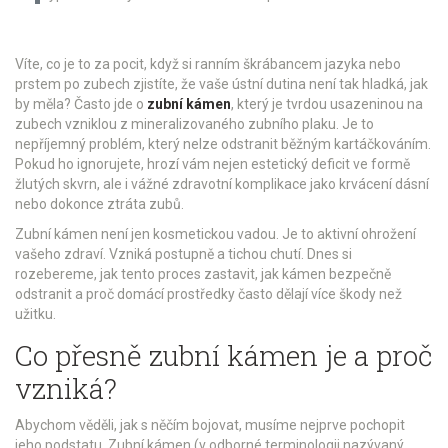
Víte, co je to za pocit, když si ranním škrábancem jazyka nebo
prstem po zubech zjistíte, že vaše ústní dutina není tak hladká, jak
by měla? Často jde o
zubní kámen
, který je
tvrdou usazeninou na
zubech vzniklou z mineralizovaného zubního plaku
. Je to
nepříjemný problém, který nelze odstranit běžným kartáčkováním.
Pokud ho ignorujete, hrozí vám nejen estetický deficit ve formě
žlutých skvrn, ale i vážné zdravotní komplikace jako krvácení dásní
nebo dokonce ztráta zubů.
Zubní kámen není jen kosmetickou vadou. Je to aktivní ohrožení
vašeho zdraví. Vzniká postupně a tichou chutí. Dnes si
rozebereme, jak tento proces zastavit, jak kámen bezpečně
odstranit a proč domácí prostředky často dělají více škody než
užitku.
Co přesně zubní kámen je a proč
vzniká?
Abychom věděli, jak s něčím bojovat, musíme nejprve pochopit
jeho podstatu. Zubní kámen (v odborné terminologii nazývaný