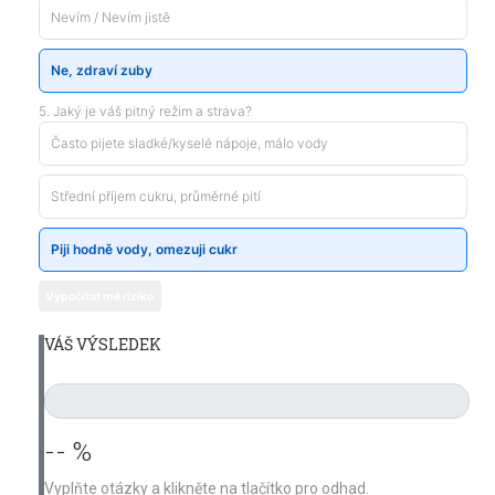
Nevím / Nevím jistě
Ne, zdraví zuby
5. Jaký je váš pitný režim a strava?
Často pijete sladké/kyselé nápoje, málo vody
Střední příjem cukru, průměrné pití
Piji hodně vody, omezuji cukr
Vypočítat mé riziko
VÁŠ VÝSLEDEK
-- %
Vyplňte otázky a klikněte na tlačítko pro odhad.