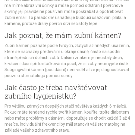
má mírně abrazivní účinky a může pomoci odstranit povrchové
skvrny, její pravidelné používání může poškrábat a opotřebovat
zubní email. To paradoxně usnadňuje budoucí usazování plaku a
kamene, protože drsný povrch drží nečistoty lépe.
Jak poznat, že mám zubní kámen?
Zubní kámen poznáte podle tvrdých, žlutých až hnědých usazenin,
které se nacházejí především u okraje dásně, často na spodní
straně předních dolních zubů. Dalším znakem je neustálý dech,
krvácení dásní při kartáčkování a pocit, že si zuby neumyjete čistě.
Subgingivální kámen (pod dásní) není vidět a lze jej diagnostikovat
pouze u stomatologa pomocí sondy.
Jak často je třeba navštěvovat
zubního hygienistku?
Pro většinu zdravých dospělých stačí návštěva každých 6 měsíců.
Pokud máte tendenci rychle tvořit kámen, kouříte, trpíte diabetem
nebo máte problémy s dásněmi, doporučuje se chodit každé 3 až 4
měsíce. Individuální frekvenci by měl stanovit váš stomatolog na
základě vašeho zdravotního stavu.