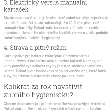
3. Elektrický versus manuální
kartáček
Studie opakovaně ukazují, že elektrické zubní kartáčky, zejména ty
s rotačně-oscilační hlavicí, odstraňují až o 21 % více plaku než
manuální kartáčky. Pokud máte tendenci tvořit kámen rychle,
investice do kvalitního elektrického kartáčku se vám vrátí v podobě
méně častých návštěv u hygienistky.
4. Strava a pitný režim
Cukr je palivo pro bakterie tvořící plak. Snížením příjmu
jednoduchých cukrů snížíte aktivitu těchto bakterií. Naopak, pití
vody pomáhá vyplachovat zbytky jídla a neutralizovat kyseliny v
ústech. Pokud pijete hodně kávy nebo červeného vína, které barví
zuby, opláchněte si ústa vodou ihned po konzumaci.
Kolikrát za rok navštívit
zubního hygienistku?
Obecné doporučení pro průměrného člověka je každých 6 měsíců.
Pokud však patříte ke skupině rychlých tvůrců kamene, kouřáci