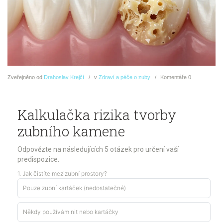
Zveřejněno
od
Drahoslav Krejčí
v
Zdraví a péče o zuby
Komentáře
0
Kalkulačka rizika tvorby
zubního kamene
Odpovězte na následujících 5 otázek pro určení vaší
predispozice.
1. Jak čistíte mezizubní prostory?
Pouze zubní kartáček (nedostatečné)
Někdy používám nit nebo kartáčky