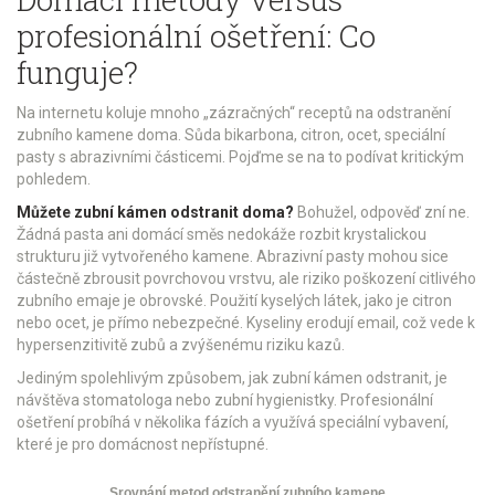
profesionální ošetření: Co
funguje?
Na internetu koluje mnoho „zázračných“ receptů na odstranění
zubního kamene doma. Sůda bikarbona, citron, ocet, speciální
pasty s abrazivními částicemi. Pojďme se na to podívat kritickým
pohledem.
Můžete zubní kámen odstranit doma?
Bohužel, odpověď zní ne.
Žádná pasta ani domácí směs nedokáže rozbit krystalickou
strukturu již vytvořeného kamene. Abrazivní pasty mohou sice
částečně zbrousit povrchovou vrstvu, ale riziko poškození citlivého
zubního emaje je obrovské. Použití kyselých látek, jako je citron
nebo ocet, je přímo nebezpečné. Kyseliny erodují email, což vede k
hypersenzitivitě zubů a zvýšenému riziku kazů.
Jediným spolehlivým způsobem, jak zubní kámen odstranit, je
návštěva stomatologa nebo zubní hygienistky. Profesionální
ošetření probíhá v několika fázích a využívá speciální vybavení,
které je pro domácnost nepřístupné.
Srovnání metod odstranění zubního kamene