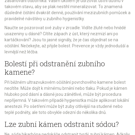
zasahování odborníka. Vaším úkolem je udržovat ústní dutinu v
takovém stavu, aby se plak nestihl mineralizovat. To znamená
důsledné čištění dvakrát denně, používání mezizubních pomůcek a
pravidelné návštěvy u zubního hygienistky.
Naučte se pozorovat své zuby v zrcadle. Vidíte žluté nebo hnědé
usazeniny u dásně? Cítíte zápach z úst, který nezmizí ani po
kartáčkování? Jsou to jasné signály, že je čas objednat se na
očištění. Nečekejte, až přijde bolest. Prevence je vždy jednodušší a
levnější než léčba.
Bolestí při odstranění zubního
kamene?
Při běžném ultrazvukovém očištění povrchového kamene bolest
necítíte. Může dojít k mírnému brnění nebo tlaku. Pokud je kámen
hluboko pod dásní a dásně jsou zánětlivé, může být procedura
nepříjemná. V takovém případě hygienistka může aplikovat lokální
anestezii. Po ošetření může být zuby citlivější na studené nebo
teplé podněty, ale toto obvykle odezní do několika dnů.
Lze zubní kámen odstranit sódou?
Ne, sóda bikarbóna nedokáže odstranit tvrdý zubní kámen. Ačkoliv