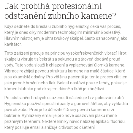
Jak probíhá profesionální
odstranění zubního kamene?
Když sednete do křesla u zubního hygienistky, čeká vás proces,
který je dnes díky moderním technologiím minimálně bolestivý.
Hlavním nástrojem je
ultrazvukový skalpel
, často označovaný jako
kavitátor.
Toto zařízení pracuje na principu vysokofrekvenčních vibrací. Hrot
skalpelu vibruje tisícekrát za sekundu a zároveň dodává proud
vody. Tato voda slouží k chlazení a vyplachování úlomků kamene.
Vibrace rozbíjejí pevnou strukturu kamene na malé částice, které
jsou okamžitě odsány. Pro většinu pacientů je tento proces cítit jen
jako jemné brnění nebo tlak. Bolest nastává pouze tehdy, pokud je
kámen hluboko pod okrajem dásně a tkáň je zánětlivá.
Po odstranění hrubých usazeností následuje tzv.
polirování zubů
.
Hygienistka používá speciální pasty a gumové štětce, aby vyhladila
povrch zubu. Proč je to důležité? Drsný povrch kamene drží
bakterie. Vyhlazený email je pro nové usazování plaku méně
příznivým terénem. Některé kliniky navíc nabízejí aplikaci fluoridu,
který posiluje email a snižuje citlivost po ošetření.