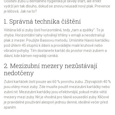
Očištění zubů u dentálního hygienika je skvělý start, ale efekt
vydrží jen tak dlouho, dokud se znovu neusadí nový plak. Prevence
je klíčová. Jak na to?
1. Správná technika čištění
Většina lidí si zuby čistí horizontálně, tedy „tam a zpátky“. To je
chyba. Horizontální tahy vytvářejí trhliny v emajli a neodstraňují
plak z mezer. Použijte
Bassovu metodu
. Umístěte hlavici kartáčku
pod úhlem 45 stupňů k dásni a provádějte malé kruhové nebo
vibrační pohyby. Tím dostanete kartáč do prostor mezi zubem a
dásní, kde kámen nejraději vzniká.
2. Mezizubní mezery nezůstávají
nedotčeny
Zubní kartáček čistí pouze asi 60 % povrchu zubu. Zbývajících 40 %
jsou stěny mezi zuby. Zde musíte použít
mezizubní kartáčky
nebo
zubní nit
. Mezizubní kartáčky jsou efektivnější, pokud máte větší
mezery mezi zuby. Nit je vhodná pro těsně sousedící zuby. Klíčové
je pravidelné používání alespoň jednou denně, ideálně večer před
spaním.