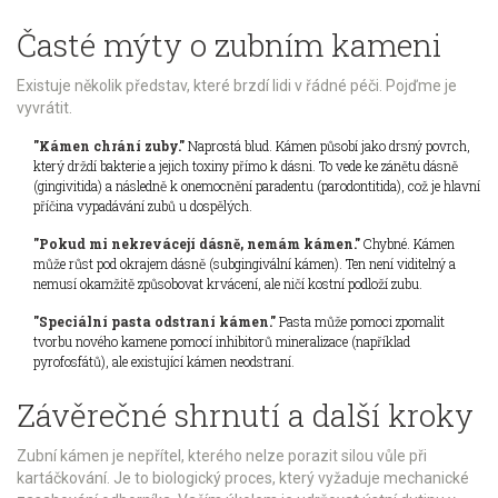
Časté mýty o zubním kameni
Existuje několik představ, které brzdí lidi v řádné péči. Pojďme je
vyvrátit.
"Kámen chrání zuby."
Naprostá blud. Kámen působí jako drsný povrch,
který drždí bakterie a jejich toxiny přímo k dásni. To vede ke zánětu dásně
(gingivitida) a následně k onemocnění paradentu (parodontitida), což je hlavní
příčina vypadávání zubů u dospělých.
"Pokud mi nekrevácejí dásně, nemám kámen."
Chybné. Kámen
může růst pod okrajem dásně (subgingivální kámen). Ten není viditelný a
nemusí okamžitě způsobovat krvácení, ale ničí kostní podloží zubu.
"Speciální pasta odstraní kámen."
Pasta může pomoci zpomalit
tvorbu nového kamene pomocí inhibitorů mineralizace (například
pyrofosfátů), ale existující kámen neodstraní.
Závěrečné shrnutí a další kroky
Zubní kámen je nepřítel, kterého nelze porazit silou vůle při
kartáčkování. Je to biologický proces, který vyžaduje mechanické