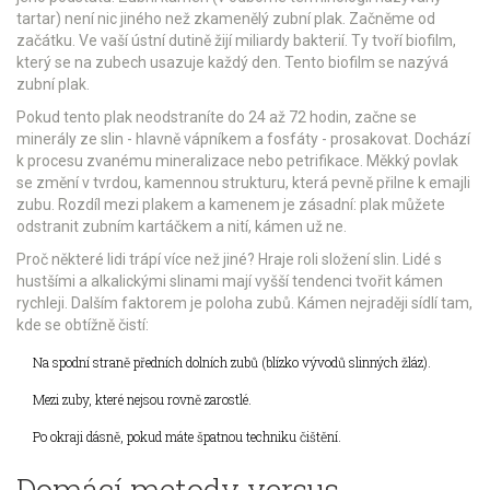
tartar
) není nic jiného než zkamenělý zubní plak. Začněme od
začátku. Ve vaší ústní dutině žijí miliardy bakterií. Ty tvoří biofilm,
který se na zubech usazuje každý den. Tento biofilm se nazývá
zubní plak
.
Pokud tento plak neodstraníte do 24 až 72 hodin, začne se
minerály ze slin - hlavně vápníkem a fosfáty - prosakovat. Dochází
k procesu zvanému mineralizace nebo petrifikace. Měkký povlak
se změní v tvrdou, kamennou strukturu, která pevně přilne k emajli
zubu. Rozdíl mezi plakem a kamenem je zásadní: plak můžete
odstranit zubním kartáčkem a nití, kámen už ne.
Proč některé lidi trápí více než jiné? Hraje roli složení slin. Lidé s
hustšími a alkalickými slinami mají vyšší tendenci tvořit kámen
rychleji. Dalším faktorem je poloha zubů. Kámen nejraději sídlí tam,
kde se obtížně čistí:
Na spodní straně předních dolních zubů (blízko vývodů slinných žláz).
Mezi zuby, které nejsou rovně zarostlé.
Po okraji dásně, pokud máte špatnou techniku čištění.
Domácí metody versus