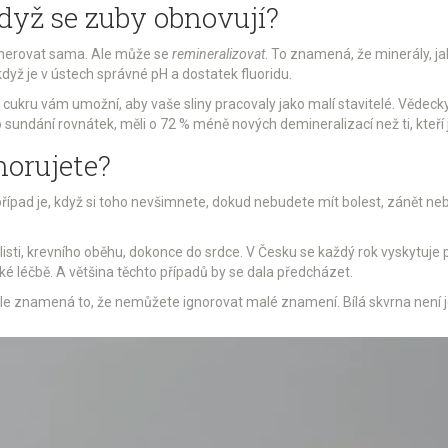
když se zuby obnovují?
enerovat sama. Ale může se
remineralizovat
. To znamená, že minerály, jak
 když je v ústech správné pH a dostatek fluoridu.
 cukru vám umožní, aby vaše sliny pracovaly jako malí stavitelé. Vědecky
o sundání rovnátek, měli o 72 % méně nových demineralizací než ti, kteří je
norujete?
případ je, když si toho nevšimnete, dokud nebudete mít bolest, zánět ne
isti, krevního oběhu, dokonce do srdce. V Česku se každý rok vyskytuje p
ké léčbě. A většina těchto případů by se dala předcházet.
le znamená to, že nemůžete ignorovat malé znamení. Bílá skvrna není je