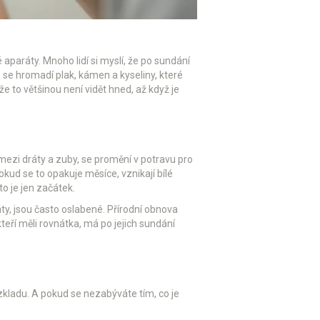
 aparáty. Mnoho lidí si myslí, že po sundání
e se hromadí plak, kámen a kyseliny, které
že to většinou není vidět hned, až když je
 mezi dráty a zuby, se promění v potravu pro
Pokud se to opakuje měsíce, vznikají bílé
o je jen začátek.
áty, jsou často oslabené. Přírodní obnova
kteří měli rovnátka, má po jejich sundání
ozkladu. A pokud se nezabýváte tím, co je