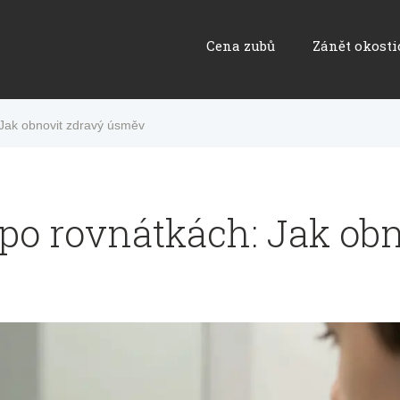
Cena zubů
Zánět okosti
Jak obnovit zdravý úsměv
po rovnátkách: Jak obn