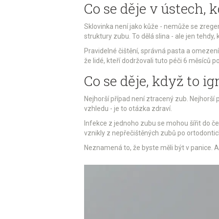
Co se děje v ústech, 
Sklovinka není jako kůže - nemůže se zreg
struktury zubu. To dělá slina - ale jen tehdy,
Pravidelné čištění, správná pasta a omezení
že lidé, kteří dodržovali tuto péči 6 měsíců p
Co se děje, když to ig
Nejhorší případ není ztracený zub. Nejhorší 
vzhledu - je to otázka zdraví.
Infekce z jednoho zubu se mohou šířit do čel
vznikly z nepřečištěných zubů po ortodontic
Neznamená to, že byste měli být v panice. A