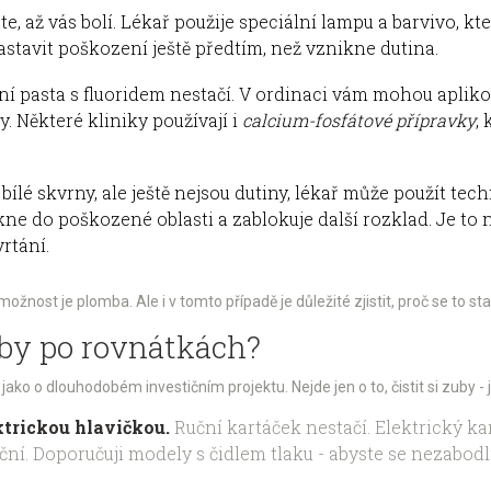
e, až vás bolí. Lékař použije speciální lampu a barvivo, kt
stavit poškození ještě předtím, než vznikne dutina.
í pasta s fluoridem nestačí. V ordinaci vám mohou aplikova
 Některé kliniky používají i
calcium-fosfátové přípravky
,
ílé skvrny, ale ještě nejsou dutiny, lékař může použít tec
íkne do poškozené oblasti a zablokuje další rozklad. Je to
rtání.
možnost je plomba. Ale i v tomto případě je důležité zjistit, proč se to sta
zuby po rovnátkách?
ko o dlouhodobém investičním projektu. Nejde jen o to, čistit si zuby - jd
ktrickou hlavičkou.
Ruční kartáček nestačí. Elektrický 
ční. Doporučuji modely s čidlem tlaku - abyste se nezabodl