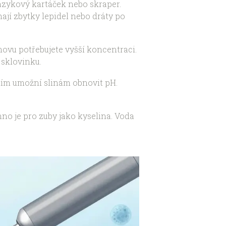
jazykový kartáček nebo skraper.
mají zbytky lepidel nebo dráty po
ovu potřebujete vyšší koncentraci.
 sklovinku.
ěním umožní slinám obnovit pH.
hno je pro zuby jako kyselina. Voda