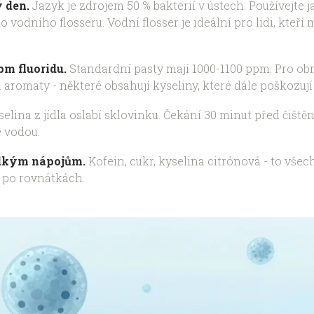
 den.
Jazyk je zdrojem 50 % bakterií v ústech. Používejte 
 vodního flosseru. Vodní flosser je ideální pro lidi, kteří 
pm fluoridu.
Standardní pasty mají 1000-1100 ppm. Pro obn
aromaty - některé obsahují kyseliny, které dále poškozují
elina z jídla oslabí sklovinku. Čekání 30 minut před čišt
e vodou.
ladkým nápojům.
Kofein, cukr, kyselina citrónová - to všec
y po rovnátkách.