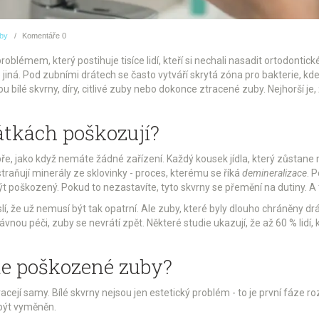
uby
Komentáře
0
blémem, který postihuje tisíce lidí, kteří si nechali nasadit ortodontické
e jiná. Pod zubními drátech se často vytváří skrytá zóna pro bakterie, kd
 bílé skvrny, díry, citlivé zuby nebo dokonce ztracené zuby. Nejhorší je, 
átkách poškozují?
dobře, jako když nemáte žádné zařízení. Každý kousek jídla, který zůstane
straňují minerály ze sklovinky - proces, kterému se říká
demineralizace
. 
ýt poškozený. Pokud to nezastavíte, tyto skvrny se přemění na dutiny. A t
lí, že už nemusí být tak opatrní. Ale zuby, které byly dlouho chráněny dr
ávnou péči, zuby se nevrátí zpět. Některé studie ukazují, že až 60 % lidí, 
te poškozené zuby?
acejí samy. Bílé skvrny nejsou jen estetický problém - to je první fáze r
 být vyměněn.