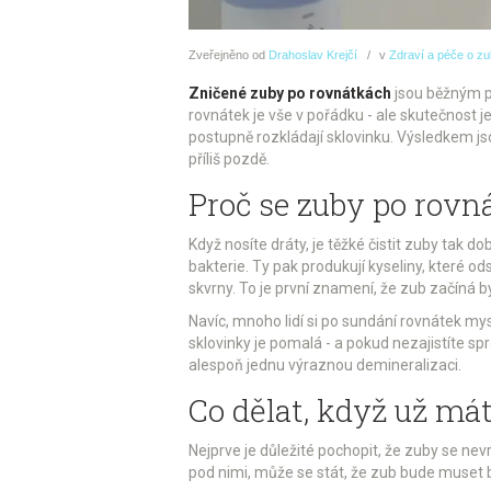
Zveřejněno
od
Drahoslav Krejčí
v
Zdraví a péče o z
Zničené zuby po rovnátkách
jsou běžným pro
rovnátek je vše v pořádku - ale skutečnost j
postupně rozkládají sklovinku. Výsledkem jsou
příliš pozdě.
Proč se zuby po rovn
Když nosíte dráty, je těžké čistit zuby tak 
bakterie. Ty pak produkují kyseliny, které od
skvrny. To je první znamení, že zub začíná b
Navíc, mnoho lidí si po sundání rovnátek mys
sklovinky je pomalá - a pokud nezajistíte spr
alespoň jednu výraznou demineralizaci.
Co dělat, když už má
Nejprve je důležité pochopit, že zuby se nevr
pod nimi, může se stát, že zub bude muset