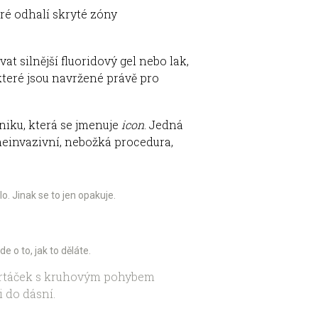
eré odhalí skryté zóny
t silnější fluoridový gel nebo lak,
 které jsou navržené právě pro
hniku, která se jmenuje
icon
. Jedná
 neinvazivní, nebožká procedura,
lo. Jinak se to jen opakuje.
e o to, jak to děláte.
kartáček s kruhovým pohybem
i do dásní.