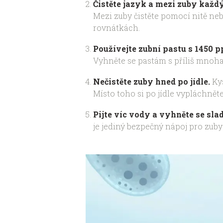
Čistěte jazyk a mezi zuby každý
Mezi zuby čistěte pomocí nitě nebo
rovnátkách.
Používejte zubní pastu s 1450 p
Vyhněte se pastám s příliš mnoha 
Nečistěte zuby hned po jídle.
Kys
Místo toho si po jídle vypláchnět
Pijte víc vody a vyhněte se s
je jediný bezpečný nápoj pro zub