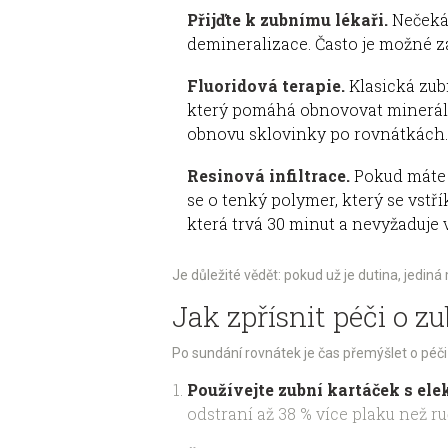
Přijďte k zubnímu lékaři.
Nečekát
demineralizace. Často je možné za
Fluoridová terapie.
Klasická zubn
který pomáhá obnovovat minerály.
obnovu sklovinky po rovnátkách.
Resinová infiltrace.
Pokud máte b
se o tenký polymer, který se vstř
která trvá 30 minut a nevyžaduje v
Je důležité vědět: pokud už je dutina, jediná 
Jak zpřísnit péči o 
Po sundání rovnátek je čas přemýšlet o péči ja
Používejte zubní kartáček s ele
odstraní až 38 % více plaku než ru