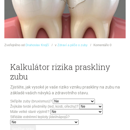
Zveřejněno
od
Drahoslav Krejčí
v
Zdraví a péče o zuby
Komentáře
0
Kalkulátor rizika praskliny
zubu
Zjistěte, jak vysoké je vaše riziko vzniku praskliny na zubu na
základě vašich návyků a zdravotního stavu.
Skřípíte zuby (bruxismus)?
Žvýkáte tvrdé předměty (led, kosti, ořechy)?
Máte velké staré výplně?
Střídáte extrémní teploty jídel/nápojů?
Spočítat riziko