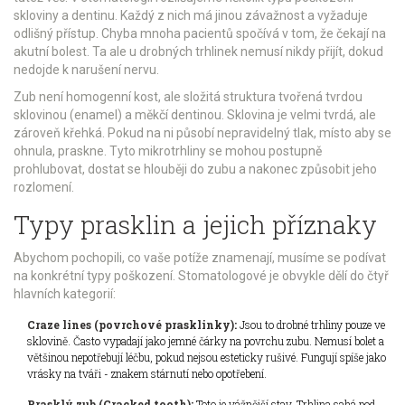
skloviny a dentinu. Každý z nich má jinou závažnost a vyžaduje
odlišný přístup. Chyba mnoha pacientů spočívá v tom, že čekají na
akutní bolest. Ta ale u drobných trhlinek nemusí nikdy přijít, dokud
nedojde k narušení nervu.
Zub není homogenní kost, ale složitá struktura tvořená tvrdou
sklovinou (enamel) a měkčí dentinou. Sklovina je velmi tvrdá, ale
zároveň křehká. Pokud na ni působí nepravidelný tlak, místo aby se
ohnula, praskne. Tyto mikrotrhliny se mohou postupně
prohlubovat, dostat se hlouběji do zubu a nakonec způsobit jeho
rozlomení.
Typy prasklin a jejich příznaky
Abychom pochopili, co vaše potíže znamenají, musíme se podívat
na konkrétní typy poškození. Stomatologové je obvykle dělí do čtyř
hlavních kategorií:
Craze lines (povrchové prasklinky):
Jsou to drobné trhliny pouze ve
sklovině. Často vypadají jako jemné čárky na povrchu zubu. Nemusí bolet a
většinou nepotřebují léčbu, pokud nejsou esteticky rušivé. Fungují spíše jako
vrásky na tváři - znakem stárnutí nebo opotřebení.
Prasklý zub (Cracked tooth):
Toto je vážnější stav. Trhlina sahá pod