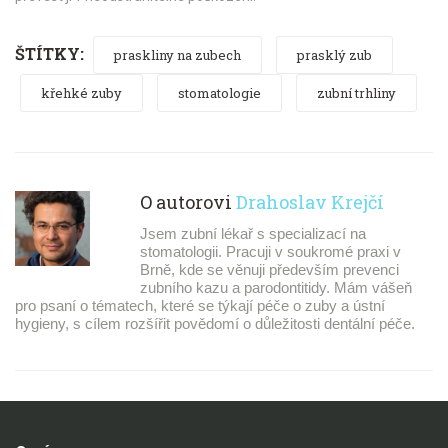
ŠTÍTKY:
praskliny na zubech
prasklý zub
křehké zuby
stomatologie
zubní trhliny
O autorovi
Drahoslav Krejčí
Jsem zubní lékař s specializací na
stomatologii. Pracuji v soukromé praxi v
Brně, kde se věnuji především prevenci
zubního kazu a parodontitidy. Mám vášeň
pro psaní o tématech, které se týkají péče o zuby a ústní
hygieny, s cílem rozšířit povědomí o důležitosti dentální péče.