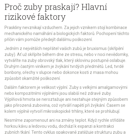
Proč zuby praskají? Hlavní
rizikové faktory
Praskliny nevznikají vzduchem. Za jejich vznikem stojí kombinace
mechanického namáhání a biologických faktorů. Pochopení těchto
příčin vám pomůže předejít dalšímu poškození.
Jedním z největších nepřátel vašich zubů je
bruxismus
(skřípění
zuby). Ať už skřípíte během dne ze stresu, nebo v noci nevědomky,
vytváříte na zuby obrovský tlak, který sklovinu postupně oslabuje.
Druhým častým viníkem je žvýkání tvrdých předmětů. Led, tvrdé
bonbony, ořechy v slupce nebo dokonce kosti z masa mohou
způsobit okamžité poškození.
Dalším faktorem je velikost výplní. Zuby s velkými amalgamovými
nebo kompozitními výplněmi jsou slabší než zdravé zuby.
Výplňová hmota se neroztažuje ani nestahuje stejným způsobem
jako přirozená zubovina, což vytváří napětí při žvýkání. Časem se
kolem výplně vytvoří mikroskopické trhliny, které se prohlubují.
Nesmíme zapomenout ani na změny teplot. Když rychle střídáte
horkou kávu a ledovou vodu, dochází k expanzi a kontrakci
zubních tkání. Tento cyklus opakovaně zatěžuje strukturu zubu a