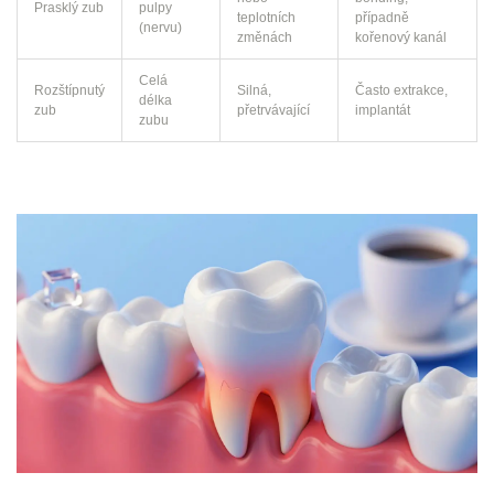
Prasklý zub
pulpy
teplotních
případně
(nervu)
změnách
kořenový kanál
Celá
Rozštípnutý
Silná,
Často extrakce,
délka
zub
přetrvávající
implantát
zubu