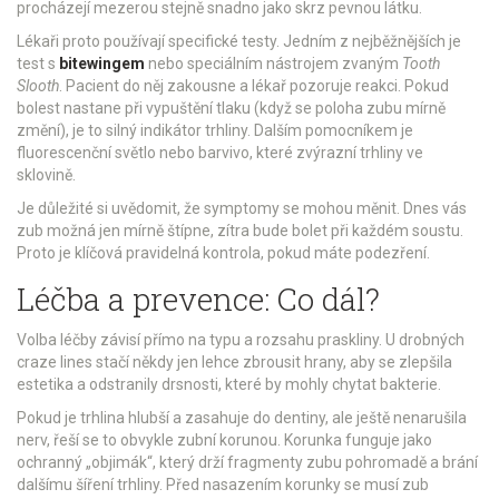
procházejí mezerou stejně snadno jako skrz pevnou látku.
Lékaři proto používají specifické testy. Jedním z nejběžnějších je
test s
bitewingem
nebo speciálním nástrojem zvaným
Tooth
Slooth
. Pacient do něj zakousne a lékař pozoruje reakci. Pokud
bolest nastane při vypuštění tlaku (když se poloha zubu mírně
změní), je to silný indikátor trhliny. Dalším pomocníkem je
fluorescenční světlo nebo barvivo, které zvýrazní trhliny ve
sklovině.
Je důležité si uvědomit, že symptomy se mohou měnit. Dnes vás
zub možná jen mírně štípne, zítra bude bolet při každém soustu.
Proto je klíčová pravidelná kontrola, pokud máte podezření.
Léčba a prevence: Co dál?
Volba léčby závisí přímo na typu a rozsahu praskliny. U drobných
craze lines stačí někdy jen lehce zbrousit hrany, aby se zlepšila
estetika a odstranily drsnosti, které by mohly chytat bakterie.
Pokud je trhlina hlubší a zasahuje do dentiny, ale ještě nenarušila
nerv, řeší se to obvykle
zubní korunou
. Korunka funguje jako
ochranný „objimák“, který drží fragmenty zubu pohromadě a brání
dalšímu šíření trhliny. Před nasazením korunky se musí zub