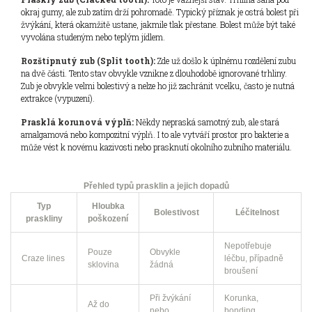
okraj gumy, ale zub zatím drží pohromadě. Typický příznak je ostrá bolest při
žvýkání, která okamžitě ustane, jakmile tlak přestane. Bolest může být také
vyvolána studeným nebo teplým jídlem.
Rozštípnutý zub (Split tooth):
Zde už došlo k úplnému rozdělení zubu
na dvě části. Tento stav obvykle vznikne z dlouhodobě ignorované trhliny.
Zub je obvykle velmi bolestivý a nelze ho již zachránit vcelku, často je nutná
extrakce (vypuzení).
Prasklá korunová výplň:
Někdy nepraská samotný zub, ale stará
amalgamová nebo kompozitní výplň. I to ale vytváří prostor pro bakterie a
může vést k novému kazivosti nebo prasknutí okolního zubního materiálu.
Přehled typů prasklin a jejich dopadů
Typ
Hloubka
Bolestivost
Léčitelnost
praskliny
poškození
Nepotřebuje
Pouze
Obvykle
Craze lines
léčbu, případně
sklovina
žádná
broušení
Při žvýkání
Korunka,
Až do
nebo
bonding,