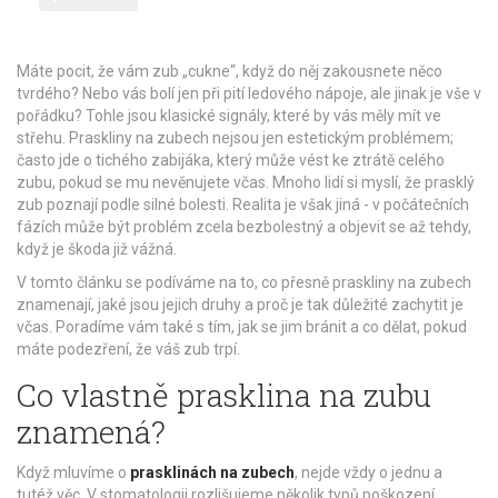
Máte pocit, že vám zub „cukne“, když do něj zakousnete něco
tvrdého? Nebo vás bolí jen při pití ledového nápoje, ale jinak je vše v
pořádku? Tohle jsou klasické signály, které by vás měly mít ve
střehu. Praskliny na zubech nejsou jen estetickým problémem;
často jde o tichého zabijáka, který může vést ke ztrátě celého
zubu, pokud se mu nevěnujete včas. Mnoho lidí si myslí, že prasklý
zub poznají podle silné bolesti. Realita je však jiná - v počátečních
fázích může být problém zcela bezbolestný a objevit se až tehdy,
když je škoda již vážná.
V tomto článku se podíváme na to, co přesně praskliny na zubech
znamenají, jaké jsou jejich druhy a proč je tak důležité zachytit je
včas. Poradíme vám také s tím, jak se jim bránit a co dělat, pokud
máte podezření, že váš zub trpí.
Co vlastně prasklina na zubu
znamená?
Když mluvíme o
prasklinách na zubech
, nejde vždy o jednu a
tutéž věc. V stomatologii rozlišujeme několik typů poškození