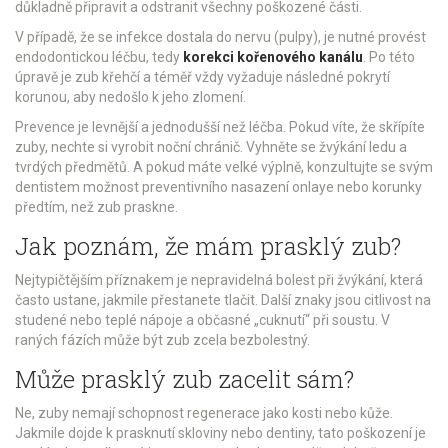
důkladně připravit a odstranit všechny poškozené části.
V případě, že se infekce dostala do nervu (pulpy), je nutné provést
endodontickou léčbu, tedy
korekci kořenového kanálu
. Po této
úpravě je zub křehčí a téměř vždy vyžaduje následné pokrytí
korunou, aby nedošlo k jeho zlomení.
Prevence je levnější a jednodušší než léčba. Pokud víte, že skřípíte
zuby, nechte si vyrobit noční chránič. Vyhněte se žvýkání ledu a
tvrdých předmětů. A pokud máte velké výplně, konzultujte se svým
dentistem možnost preventivního nasazení onlaye nebo korunky
předtím, než zub praskne.
Jak poznám, že mám prasklý zub?
Nejtypičtějším příznakem je nepravidelná bolest při žvýkání, která
často ustane, jakmile přestanete tlačit. Další znaky jsou citlivost na
studené nebo teplé nápoje a občasné „cuknutí“ při soustu. V
raných fázích může být zub zcela bezbolestný.
Může prasklý zub zacelit sám?
Ne, zuby nemají schopnost regenerace jako kosti nebo kůže.
Jakmile dojde k prasknutí skloviny nebo dentiny, tato poškození je