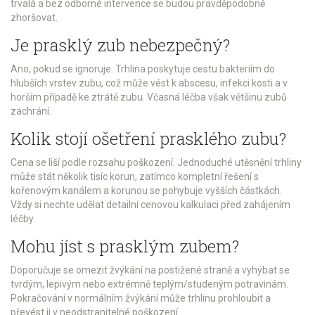
trvalá a bez odborné intervence se budou pravděpodobně
zhoršovat.
Je prasklý zub nebezpečný?
Ano, pokud se ignoruje. Trhlina poskytuje cestu bakteriím do
hlubších vrstev zubu, což může vést k abscesu, infekci kosti a v
horším případě ke ztrátě zubu. Včasná léčba však většinu zubů
zachrání.
Kolik stojí ošetření prasklého zubu?
Cena se liší podle rozsahu poškození. Jednoduché utěsnění trhliny
může stát několik tisíc korun, zatímco kompletní řešení s
kořenovým kanálem a korunou se pohybuje vyšších částkách.
Vždy si nechte udělat detailní cenovou kalkulaci před zahájením
léčby.
Mohu jíst s prasklým zubem?
Doporučuje se omezit žvýkání na postižené straně a vyhýbat se
tvrdým, lepivým nebo extrémně teplým/studeným potravinám.
Pokračování v normálním žvýkání může trhlinu prohloubit a
převést ji v neodstranitelné poškození.