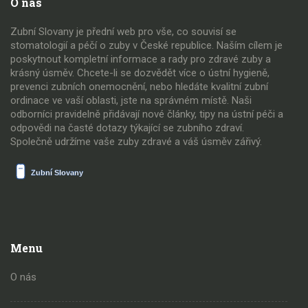
O nás
Zubní Slovany je přední web pro vše, co souvisí se
stomatologií a péčí o zuby v České republice. Naším cílem je
poskytnout kompletní informace a rady pro zdravé zuby a
krásný úsměv. Chcete-li se dozvědět více o ústní hygieně,
prevenci zubních onemocnění, nebo hledáte kvalitní zubní
ordinace ve vaší oblasti, jste na správném místě. Naši
odborníci pravidelně přidávají nové články, tipy na ústní péči a
odpovědi na časté dotazy týkající se zubního zdraví.
Společně udržíme vaše zuby zdravé a váš úsměv zářivý.
Menu
O nás