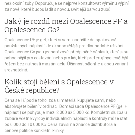
než okolní zuby. Doporučuje se nejprve konzultovat výměnu výplní
za nové, které budou ladit s novou, světlejší barvou zubů.
Jaký je rozdíl mezi Opalescence PF a
Opalescence Go?
Opalescence PF je gel, který si sami nanášíte do opakovaně
použitelných náplastí. Je ekonomičtější pro dlouhodobé užívání.
Opalescence Go jsou jednorázové, předplněné náplasti, které jsou
pohodlnější pro cestování nebo pro lidi, kteří preferují hygieničtější
řešení bez nutnosti mazání gelu. Účinnost bělení je u obou variant
srovnatelná.
Kolik stojí bělení s Opalescence v
České republice?
Cena se liší podle toho, zda si materiál kupujete sami, nebo
absolvujete bělení v ordinaci. Domácí sada Opalescence PF (gel +
náplasti) se pohybuje mezi 2 000 až 5 000 Kč. Kompletní služba u
zubaře včetně výroby individuálních náplastí a kontroly může stát
od 6 000 do 10 000 Kč. Cena závisí na značce distributora a
cenové politice konkrétní kliniky.