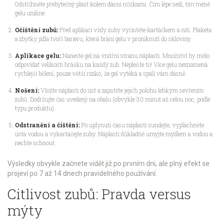
Odstřihněte přebytečný plast kolem dásní nůžkami. Čím lépe sedí, tím méně
gelu unikne.
Očištění zubů:
Před aplikací vždy zuby vyčistěte kartáčkem a nití. Plaketa
a zbytky jídla tvoří bariéru, která brání gelu v proniknutí do skloviny.
Aplikace gelu:
Naneste gel na vnitřní stranu náplasti. Množství by mělo
odpovídat velikosti hrášku na každý zub. Nepleňte to! Více gelu neznamená
rychlejší bělení, pouze větší riziko, že gel vytéká a spálí vám dásně.
Nošení:
Vložte náplasti do úst a zajistěte jejich polohu lehkým sevřením
zubů. Dodržujte čas uvedený na obalu (obvykle 30 minut až celou noc, podle
typu produktu).
Odstranění a čištění:
Po uplynutí času náplasti sundejte, vypláchněte
ústa vodou a vykartáčejte zuby. Náplasti důkladně umyjte mýdlem a vodou a
nechte schnout.
Výsledky obvykle začnete vidět již po prvním dni, ale plný efekt se
projeví po 7 až 14 dnech pravidelného používání.
Citlivost zubů: Pravda versus
mýty