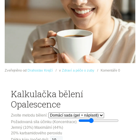
Zveřejněno
od
Drahoslav Krejčí
v
Zdraví a péče o zuby
Komentáře
0
Kalkulačka bělení
Opalescence
Zvolte metodu bělení:
Požadovaná síla účinku (Koncentrace):
Jemný (10%)
Maximální (44%)
20%
karbamidového peroxidu
Délka kúry (počet dní):