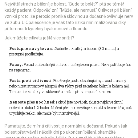
Největší strach z bělení je bolest. "Bude to bolět?" ptá se téměř
každý pacient. Odpověď zní: "Může, ale nemusí." Citlivost při bělení
vzniká proto, že peroxid proniká sklovinou a dočasně ovlivňuje nerv
ve zubu. U Opalescence je však tato rizika minimalizována díky
přítomnosti kyseliny hyaluronové a fluoridu.
Jak můžete citlivitu ještě více snížit?
Postupné navyšování:
Začněte s krátkým časem (30 minut) a
postupně prodlužujte.
Pauzy:
Pokud cítíte silnější citlivost, udělejte den pauzu. Nerv potřebuje čas
na regeneraci.
Pasta proti citlivosti:
Používejte pastu obsahující hydroxid draselný
nebo nitrat stroncový alespoň dva týdny před začátkem bělení a během něj.
Tím ucítíte kanálky ve sklovině a snížíte příliv impulsů k nervu.
Nenoste přes noc hned:
Pokud jste nováček, zkuste nejdříve denní
nošení po dobu 1-2 hodin. Nošení přes noc zvyšuje kontakt s teplem těla, což
urychluje reakci, ale může být intenzivnější.
Pamatujte, že mírná citlivost je normální a dočasná. Pokud však
bolest přetrvává i několik dní po ukončení bělení, okamžitě