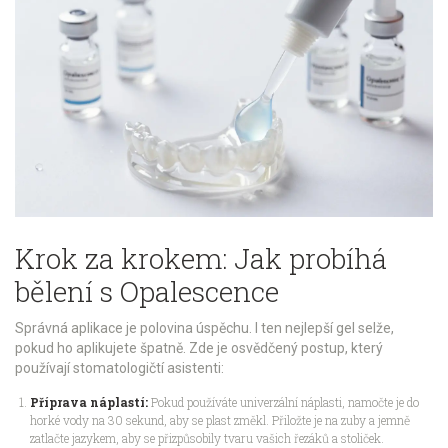
Krok za krokem: Jak probíhá
bělení s Opalescence
Správná aplikace je polovina úspěchu. I ten nejlepší gel selže,
pokud ho aplikujete špatně. Zde je osvědčený postup, který
používají stomatologičtí asistenti:
Příprava náplastí:
Pokud používáte univerzální náplasti, namočte je do
horké vody na 30 sekund, aby se plast změkl. Přiložte je na zuby a jemně
zatlačte jazykem, aby se přizpůsobily tvaru vašich řezáků a stoliček.