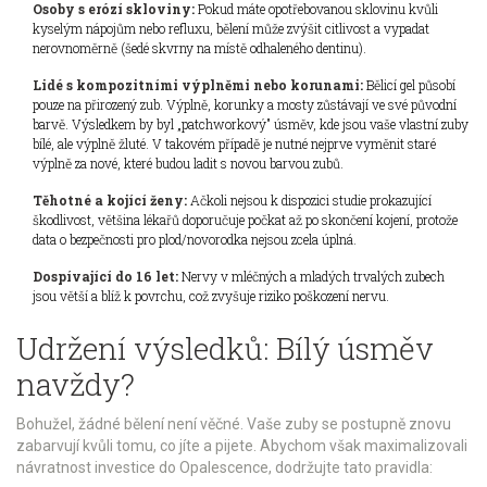
Osoby s erózí skloviny:
Pokud máte opotřebovanou sklovinu kvůli
kyselým nápojům nebo refluxu, bělení může zvýšit citlivost a vypadat
nerovnoměrně (šedé skvrny na místě odhaleného dentinu).
Lidé s kompozitními výplněmi nebo korunami:
Bělicí gel působí
pouze na přirozený zub. Výplně, korunky a mosty zůstávají ve své původní
barvě. Výsledkem by byl „patchworkový" úsměv, kde jsou vaše vlastní zuby
bílé, ale výplně žluté. V takovém případě je nutné nejprve vyměnit staré
výplně za nové, které budou ladit s novou barvou zubů.
Těhotné a kojící ženy:
Ačkoli nejsou k dispozici studie prokazující
škodlivost, většina lékařů doporučuje počkat až po skončení kojení, protože
data o bezpečnosti pro plod/novorodka nejsou zcela úplná.
Dospívající do 16 let:
Nervy v mléčných a mladých trvalých zubech
jsou větší a blíž k povrchu, což zvyšuje riziko poškození nervu.
Udržení výsledků: Bílý úsměv
navždy?
Bohužel, žádné bělení není věčné. Vaše zuby se postupně znovu
zabarvují kvůli tomu, co jíte a pijete. Abychom však maximalizovali
návratnost investice do Opalescence, dodržujte tato pravidla: