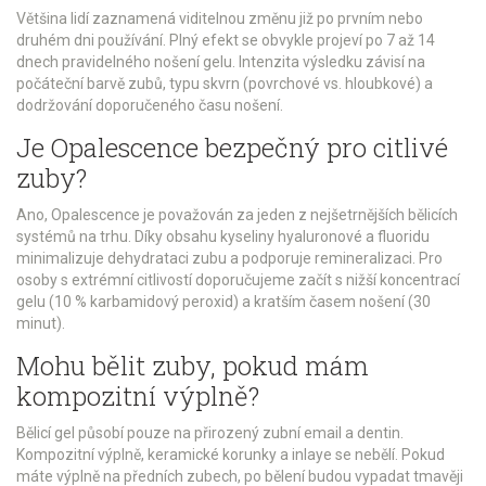
Většina lidí zaznamená viditelnou změnu již po prvním nebo
druhém dni používání. Plný efekt se obvykle projeví po 7 až 14
dnech pravidelného nošení gelu. Intenzita výsledku závisí na
počáteční barvě zubů, typu skvrn (povrchové vs. hloubkové) a
dodržování doporučeného času nošení.
Je Opalescence bezpečný pro citlivé
zuby?
Ano, Opalescence je považován za jeden z nejšetrnějších bělicích
systémů na trhu. Díky obsahu kyseliny hyaluronové a fluoridu
minimalizuje dehydrataci zubu a podporuje remineralizaci. Pro
osoby s extrémní citlivostí doporučujeme začít s nižší koncentrací
gelu (10 % karbamidový peroxid) a kratším časem nošení (30
minut).
Mohu bělit zuby, pokud mám
kompozitní výplně?
Bělicí gel působí pouze na přirozený zubní email a dentin.
Kompozitní výplně, keramické korunky a inlaye se nebělí. Pokud
máte výplně na předních zubech, po bělení budou vypadat tmavěji