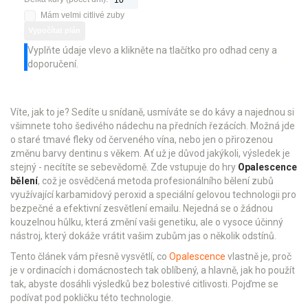
Mám velmi citlivé zuby
Vypočítat plán
Vyplňte údaje vlevo a klikněte na tlačítko pro odhad ceny a
doporučení.
Víte, jak to je? Sedíte u snídaně, usmíváte se do kávy a najednou si
všimnete toho šedivého nádechu na předních řezácích. Možná jde
o staré tmavé fleky od červeného vína, nebo jen o přirozenou
změnu barvy dentinu s věkem. Ať už je důvod jakýkoli, výsledek je
stejný - necítíte se sebevědomě. Zde vstupuje do hry
Opalescence
bělení
, což je
osvědčená metoda profesionálního bělení zubů
využívající karbamidový peroxid a speciální gelovou technologii pro
bezpečné a efektivní zesvětlení emailu
. Nejedná se o žádnou
kouzelnou hůlku, která změní vaši genetiku, ale o vysoce účinný
nástroj, který dokáže vrátit vašim zubům jas o několik odstínů.
Tento článek vám přesně vysvětlí, co
Opalescence
vlastně je, proč
je v ordinacích i domácnostech tak oblíbený, a hlavně, jak ho použít
tak, abyste dosáhli výsledků bez bolestivé citlivosti. Pojďme se
podívat pod pokličku této technologie.