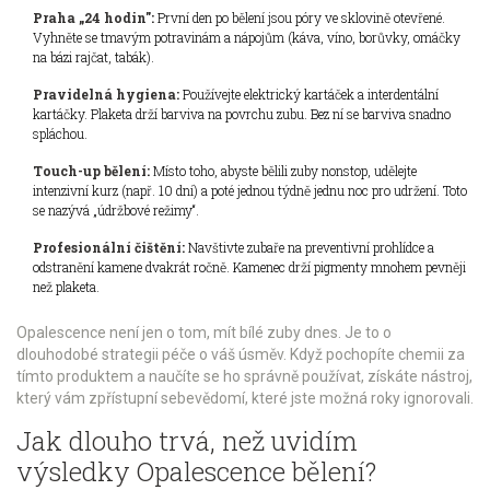
Praha „24 hodin":
První den po bělení jsou póry ve sklovině otevřené.
Vyhněte se tmavým potravinám a nápojům (káva, víno, borůvky, omáčky
na bázi rajčat, tabák).
Pravidelná hygiena:
Používejte elektrický kartáček a interdentální
kartáčky. Plaketa drží barviva na povrchu zubu. Bez ní se barviva snadno
spláchou.
Touch-up bělení:
Místo toho, abyste bělili zuby nonstop, udělejte
intenzivní kurz (např. 10 dní) a poté jednou týdně jednu noc pro udržení. Toto
se nazývá „údržbové režimy“.
Profesionální čištění:
Navštivte zubaře na preventivní prohlídce a
odstranění kamene dvakrát ročně. Kamenec drží pigmenty mnohem pevněji
než plaketa.
Opalescence není jen o tom, mít bílé zuby dnes. Je to o
dlouhodobé strategii péče o váš úsměv. Když pochopíte chemii za
tímto produktem a naučíte se ho správně používat, získáte nástroj,
který vám zpřístupní sebevědomí, které jste možná roky ignorovali.
Jak dlouho trvá, než uvidím
výsledky Opalescence bělení?