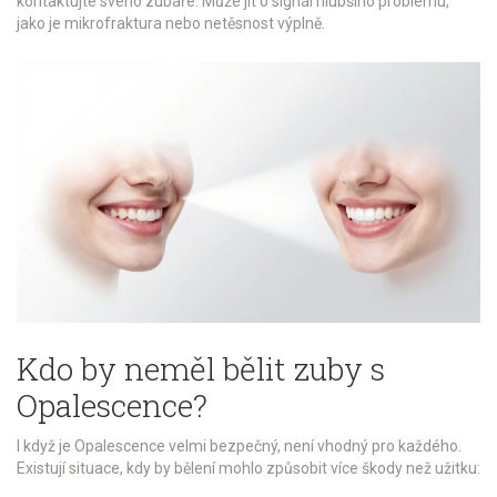
kontaktujte svého zubaře. Může jít o signál hlubšího problému,
jako je mikrofraktura nebo netěsnost výplně.
Kdo by neměl bělit zuby s
Opalescence?
I když je Opalescence velmi bezpečný, není vhodný pro každého.
Existují situace, kdy by bělení mohlo způsobit více škody než užitku: