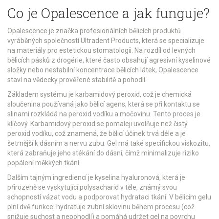
Co je Opalescence a jak funguje?
Opalescence
je
značka profesionálních bělicích produktů
vyráběných společností Ultradent Products, která se specializuje
na materiály pro estetickou stomatologii
. Na rozdíl od levných
bělicích pásků z drogérie, které často obsahují agresivní kyselinové
složky nebo nestabilní koncentrace bělicích látek, Opalescence
staví na vědecky prověřené stabilitě a pohodlí.
Základem systému je
karbamidový peroxid
, což je
chemická
sloučenina používaná jako bělicí agens, která se při kontaktu se
slinami rozkládá na peroxid vodíku a močovinu
. Tento proces je
klíčový. Karbamidový peroxid se pomaleji uvolňuje než čistý
peroxid vodíku, což znamená, že bělicí účinek trvá déle a je
šetrnější k dásním a nervu zubu. Gel má také specifickou viskozitu,
která zabraňuje jeho stékání do dásní, čímž minimalizuje riziko
popálení měkkých tkání.
Dalším tajným ingrediencí je
kyselina hyaluronová
, která je
přirozeně se vyskytující polysacharid v těle, známý svou
schopností vázat vodu a podporovat hydrataci tkání
. V bělicím gelu
plní dvě funkce: hydratuje zubní sklovinu během procesu (což
snižuje suchost a nepohodlí) a pomáhá udržet gel na povrchu