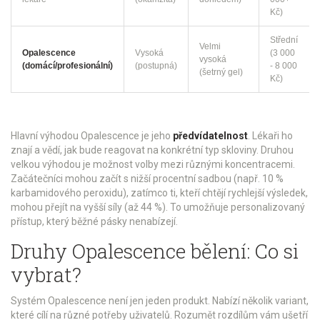
Kč)
Střední
Velmi
Opalescence
Vysoká
(3 000
vysoká
(domácí/profesionální)
(postupná)
- 8 000
(šetrný gel)
Kč)
Hlavní výhodou Opalescence je jeho
předvídatelnost
. Lékaři ho
znají a vědí, jak bude reagovat na konkrétní typ skloviny. Druhou
velkou výhodou je možnost volby mezi různými koncentracemi.
Začátečníci mohou začít s nižší procentní sadbou (např. 10 %
karbamidového peroxidu), zatímco ti, kteří chtějí rychlejší výsledek,
mohou přejít na vyšší síly (až 44 %). To umožňuje personalizovaný
přístup, který běžné pásky nenabízejí.
Druhy Opalescence bělení: Co si
vybrat?
Systém Opalescence není jen jeden produkt. Nabízí několik variant,
které cílí na různé potřeby uživatelů. Rozumět rozdílům vám ušetří