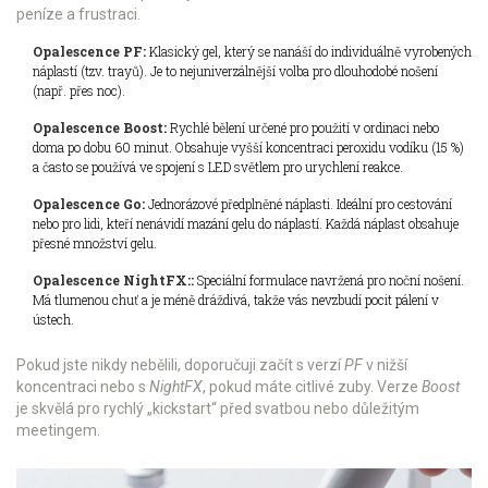
peníze a frustraci.
Opalescence PF:
Klasický gel, který se nanáší do individuálně vyrobených
náplastí (tzv. trayů). Je to nejuniverzálnější volba pro dlouhodobé nošení
(např. přes noc).
Opalescence Boost:
Rychlé bělení určené pro použití v ordinaci nebo
doma po dobu 60 minut. Obsahuje vyšší koncentraci peroxidu vodíku (15 %)
a často se používá ve spojení s LED světlem pro urychlení reakce.
Opalescence Go:
Jednorázové předplněné náplasti. Ideální pro cestování
nebo pro lidi, kteří nenávidí mazání gelu do náplastí. Každá náplast obsahuje
přesné množství gelu.
Opalescence NightFX::
Speciální formulace navržená pro noční nošení.
Má tlumenou chuť a je méně dráždivá, takže vás nevzbudí pocit pálení v
ústech.
Pokud jste nikdy nebělili, doporučuji začít s verzí
PF
v nižší
koncentraci nebo s
NightFX
, pokud máte citlivé zuby. Verze
Boost
je skvělá pro rychlý „kickstart“ před svatbou nebo důležitým
meetingem.