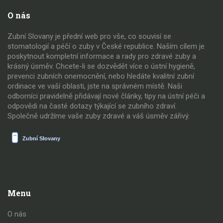
O nás
Zubní Slovany je přední web pro vše, co souvisí se
stomatologií a péčí o zuby v České republice. Naším cílem je
poskytnout kompletní informace a rady pro zdravé zuby a
krásný úsměv. Chcete-li se dozvědět více o ústní hygieně,
prevenci zubních onemocnění, nebo hledáte kvalitní zubní
ordinace ve vaší oblasti, jste na správném místě. Naši
odborníci pravidelně přidávají nové články, tipy na ústní péči a
odpovědi na časté dotazy týkající se zubního zdraví.
Společně udržíme vaše zuby zdravé a váš úsměv zářivý.
Menu
O nás