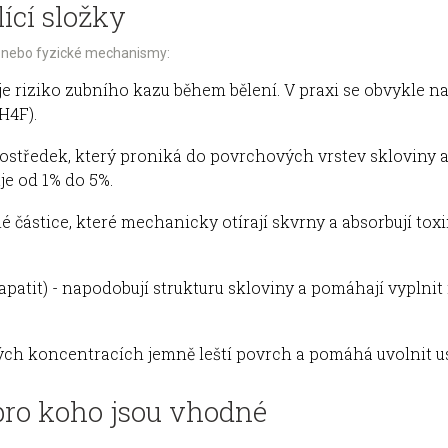
lící složky
, nebo fyzické mechanismy:
uje riziko zubního kazu během bělení. V praxi se obvykle 
H4F).
rostředek, který proniká do povrchových vrstev skloviny 
e od 1% do 5%.
 částice, které mechanicky otírají skvrny a absorbují toxi
patit) - napodobují strukturu skloviny a pomáhají vyplni
kých koncentracích jemně leští povrch a pomáhá uvolnit u
 pro koho jsou vhodné