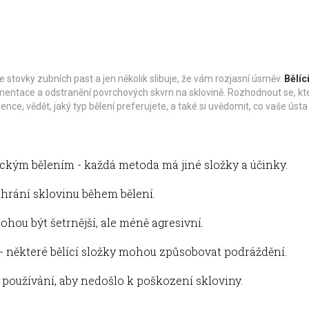
te stovky zubních past a jen několik slibuje, že vám rozjasní úsměv.
Bělíc
igmentace a odstranění povrchových skvrn na sklovině
. Rozhodnout se, kte
ence, vědět, jaký typ bělení preferujete, a také si uvědomit, co vaše úst
ckým bělením - každá metoda má jiné složky a účinky.
 chrání sklovinu během bělení.
ohou být šetrnější, ale méně agresivní.
 - některé bělící složky mohou způsobovat podráždění.
používání, aby nedošlo k poškození skloviny.