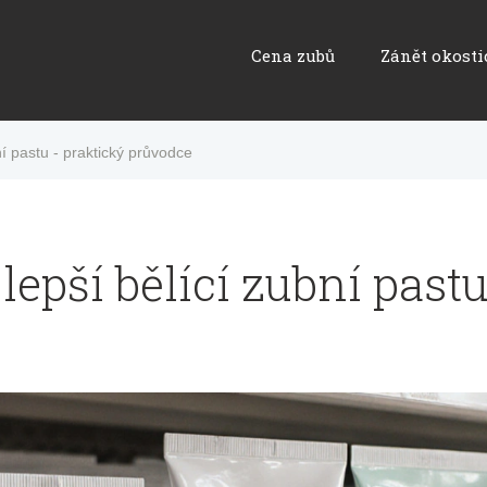
Cena zubů
Zánět okosti
ní pastu - praktický průvodce
lepší bělící zubní pastu