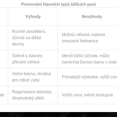
Porovnání hlavních typů bělících past
Výhody
Nevýhody
Rychlé zesvětlení,
Možná citlivost, nutnost
účinné na těžké
omezené frekvence
skvrny
Šetrné k dásním,
Menší bělící účinek, může
přírodní vzhled
zanechat černou barvu v úste
Velmi šetrná, vhodná
Pomalejší výsledek, vyšší ce
pro citlivé zuby
Regenerace skloviny,
it
Vyšší cena, méně dostupná
dlouhodobý efekt