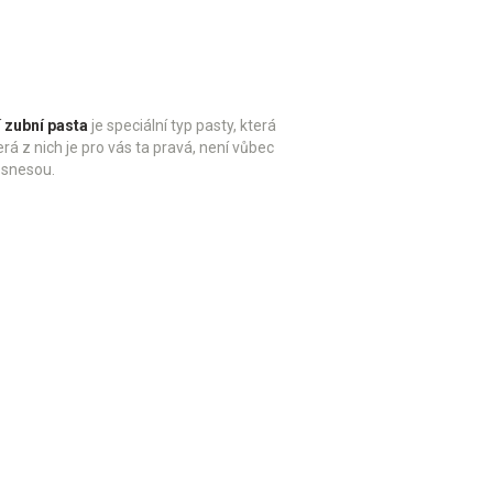
í zubní pasta
je
speciální typ pasty, která
rá z nich je pro vás ta pravá, není vůbec
a snesou.