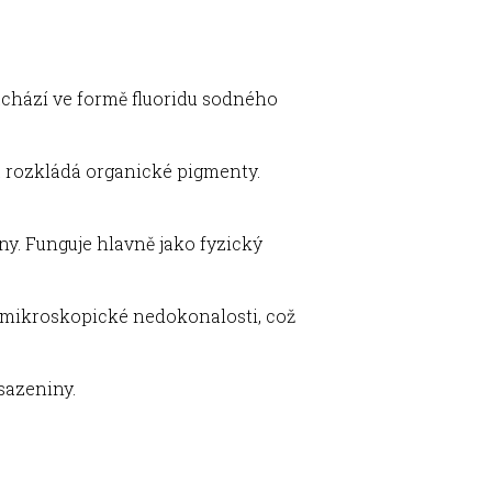
nachází ve formě fluoridu sodného
a rozkládá organické pigmenty.
ny. Funguje hlavně jako fyzický
t mikroskopické nedokonalosti, což
sazeniny.