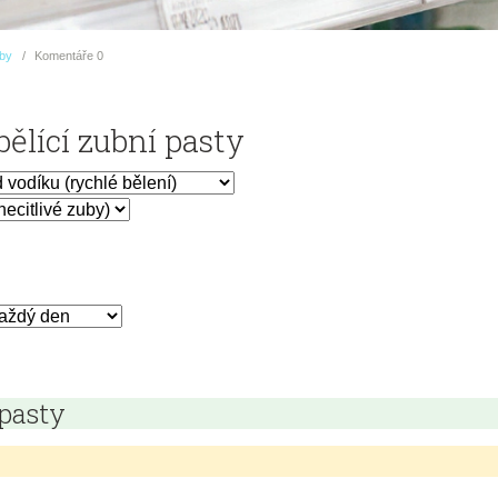
uby
Komentáře
0
ělící zubní pasty
 pasty