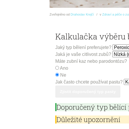
Zveřejněno
od
Drahoslav Krejčí
v
Zdraví a péče o z
Kalkulačka výběru b
Jaký typ bělení preferujete?
Jaká je vaše citlivost zubů?
Máte zubní kaz nebo parodontózu?
Ano
Ne
Jak často chcete používat pastu?
Zjistit doporučený typ pasty
Doporučený typ bělící
Důležité upozornění