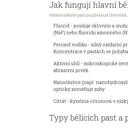
Jak fungují hlavní bě
Většina bělících past používá buď chemické
Fluorid
- posiluje sklovinu a sniž
(NaF) nebo fluoridu amonného (N
Peroxid vodíku
- silný oxidační p
Koncentrace v pastách se pohybuj
Aktivní uhlí
- mikroskopické černé
abrazivní prvek.
Nanočástice
(např. nanohydroxyla
opticky zesvětluje zuby.
Citrát
- kyselina citronová v níz
Typy bělících past a