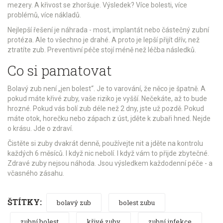
mezery. A křivost se zhoršuje. Výsledek? Více bolesti, více
problémů, více nákladů.
Nejlepší řešení je náhrada - most, implantát nebo částečný zubní
protéza. Ale to všechno je drahé. A proto je lepší přijít dřív, než
ztratíte zub. Preventivní péče stojí méně než léčba následků.
Co si pamatovat
Bolavý zub není „jen bolest“. Je to varování, že něco je špatně. A
pokud máte křivé zuby, vaše riziko je vyšší. Nečekáte, až to bude
hrozné. Pokud vás bolí zub déle než 2 dny, jste už pozdě. Pokud
máte otok, horečku nebo zápach z úst, jděte k zubaři hned. Nejde
o krásu. Jde o zdraví.
Čistěte si zuby dvakrát denně, používejte nit a jděte na kontrolu
každých 6 měsíců. I když nic nebolí. I když vám to přijde zbytečné.
Zdravé zuby nejsou náhoda. Jsou výsledkem každodenní péče - a
včasného zásahu.
ŠTÍTKY:
bolavý zub
bolest zubu
zubní bolest
křivé zuby
zubní infekce