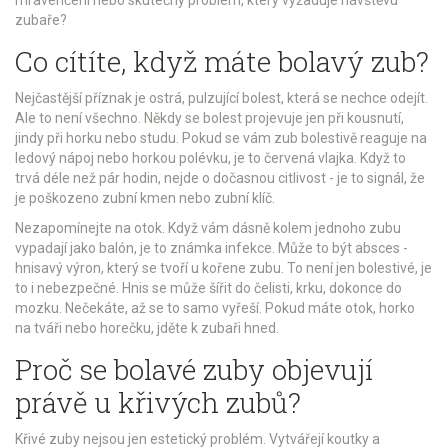
zubaře?
Co cítíte, když máte bolavý zub?
Nejčastější příznak je ostrá, pulzující bolest, která se nechce odejít.
Ale to není všechno. Někdy se bolest projevuje jen při kousnutí,
jindy při horku nebo studu. Pokud se vám zub bolestivě reaguje na
ledový nápoj nebo horkou polévku, je to červená vlajka. Když to
trvá déle než pár hodin, nejde o dočasnou citlivost - je to signál, že
je poškozeno zubní kmen nebo zubní klíč.
Nezapomínejte na otok. Když vám dásně kolem jednoho zubu
vypadají jako balón, je to známka infekce. Může to být absces -
hnisavý výron, který se tvoří u kořene zubu. To není jen bolestivé, je
to i nebezpečné. Hnis se může šířit do čelisti, krku, dokonce do
mozku. Nečekáte, až se to samo vyřeší. Pokud máte otok, horko
na tváři nebo horečku, jděte k zubaři hned.
Proč se bolavé zuby objevují
právě u křivých zubů?
Křivé zuby nejsou jen estetický problém. Vytvářejí koutky a