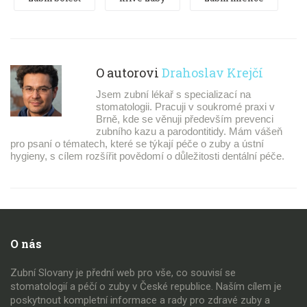
O autorovi
Drahoslav Krejčí
Jsem zubní lékař s specializací na
stomatologii. Pracuji v soukromé praxi v
Brně, kde se věnuji především prevenci
zubního kazu a parodontitidy. Mám vášeň
pro psaní o tématech, které se týkají péče o zuby a ústní
hygieny, s cílem rozšířit povědomí o důležitosti dentální péče.
O nás
Zubní Slovany je přední web pro vše, co souvisí se
stomatologií a péčí o zuby v České republice. Naším cílem je
poskytnout kompletní informace a rady pro zdravé zuby a