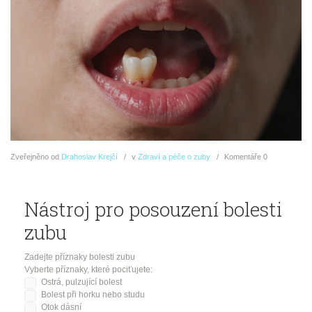
Zveřejněno
od
Drahoslav Krejčí
v
Zdraví a péče o zuby
Komentáře
0
Nástroj pro posouzení bolesti
zubu
Zadejte příznaky bolesti zubu
Vyberte příznaky, které pociťujete:
Ostrá, pulzující bolest
Bolest při horku nebo studu
Otok dásní