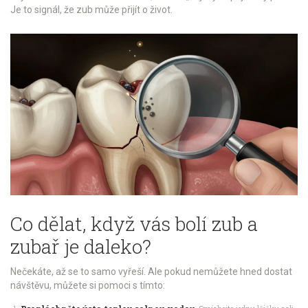
Je to signál, že zub může přijít o život.
Co dělat, když vás bolí zub a
zubař je daleko?
Nečekáte, až se to samo vyřeší. Ale pokud nemůžete hned dostat
návštěvu, můžete si pomoci s tímto: