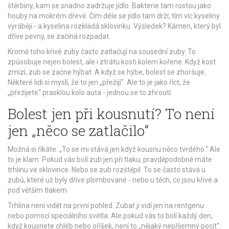
štěrbiny, kam se snadno zadržuje jídlo. Bakterie tam rostou jako
houby na mokrém dřevě. Čím déle se jídlo tam drží, tím víc kyseliny
vyrábějí - a kyselina rozkládá sklovinku. Výsledek? Kámen, který byl
dříve pevný, se začíná rozpadat.
Kromě toho křivé zuby často zatlačují na sousední zuby. To
způsobuje nejen bolest, ale i ztrátu kosti kolem kořene. Když kost
zmizí, zub se začne hýbat. A když se hýbe, bolest se zhoršuje.
Některé lidi si myslí, že to jen „přežijí“. Ale to je jako říct, že
„přežijete“ prasklou kolo auta - jednou se to zhroutí.
Bolest jen při kousnutí? To není
jen „něco se zatlačilo“
Možná si říkáte: „To se mi stává jen když kousnu něco tvrdého.“ Ale
to je klam. Pokud vás bolí zub jen při tlaku, pravděpodobně máte
trhlinu ve sklovince. Nebo se zub rozštěpil. To se často stává u
zubů, které už byly dříve plombované - nebo u těch, co jsou křivé a
pod větším tlakem.
Trhlina není vidět na první pohled. Zubař ji vidí jen na rentgenu
nebo pomocí speciálního světla. Ale pokud vás to bolí každý den,
když kousnete chléb nebo oříšek, není to „nějaký nepříjemný pocit“.