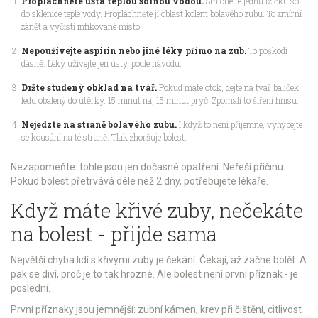
Propláchněte ústa teplou solnou vodou.
Smíchejte jednu lžičku soli
do sklenice teplé vody. Propláchněte jí oblast kolem bolavého zubu. To zmírní
zánět a vyčistí infikované místo.
Nepoužívejte aspirin nebo jiné léky přímo na zub.
To poškodí
dásně. Léky užívejte jen ústy, podle návodu.
Držte studený obklad na tvář.
Pokud máte otok, dejte na tvář balíček
ledu obalený do utěrky. 15 minut na, 15 minut pryč. Zpomalí to šíření hnisu.
Nejedzte na straně bolavého zubu.
I když to není příjemné, vyhýbejte
se kousání na té straně. Tlak zhoršuje bolest.
Nezapomeňte: tohle jsou jen dočasné opatření. Neřeší příčinu.
Pokud bolest přetrvává déle než 2 dny, potřebujete lékaře.
Když máte křivé zuby, nečekáte
na bolest - přijde sama
Největší chyba lidí s křivými zuby je čekání. Čekají, až začne bolět. A
pak se diví, proč je to tak hrozné. Ale bolest není první příznak - je
poslední.
První příznaky jsou jemnější: zubní kámen, krev při čištění, citlivost