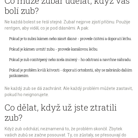
Co může zubař udělat, když vás
bolí zub?
Ne každá bolest se řeší stejně. Zubař nejprve zjistí příčinu. Použije
rentgen, aby viděl, co je pod dásněmi. A pak:
Pokud je to zubní kámen nebo zánět dásně - provede čištění a doporučí léčbu.
Pokud je kámen uvnitř zubu - provede kanálovou léčbu.
Pokud je zub rozštěpený nebo zcela zničený - ho odstraní a navrhne náhradu.
Pokud je problém kvůli křivosti - doporučí ortodontii, aby se zabránilo dalším
poškozením.
Ne každý zub se dá zachránit. Ale každý problém můžete zastavit,
pokud ho neignorujete.
Co dělat, když už jste ztratili
zub?
Když zub odchází, neznamená to, že problém skončil. Zbytek
vašich zubů se začne posouvat. Ty, co zůstaly, se přesouvají do