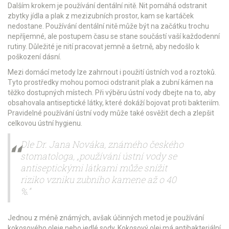
Dalším krokem je používání dentální nitě. Nit pomáhá odstranit
zbytky jídla a plak z mezizubních prostor, kam se kartáček
nedostane. Používání dentální nitě může být na začátku trochu
nepříjemné, ale postupem času se stane součástí vaší každodenní
rutiny. Důležité je nití pracovat jemně a šetrně, aby nedošlo k
poškození dásní.
Mezi domácí metody lze zahrnout i použití ústních vod a roztoků.
Tyto prostředky mohou pomoci odstranit plak a zubní kámen na
těžko dostupných místech. Při výběru ústní vody dbejte na to, aby
obsahovala antiseptické látky, které dokáží bojovat proti bakteriím.
Pravidelné používání ústní vody může také osvěžit dech a zlepšit
celkovou ústní hygienu.
Dle Dr. Jana Nováka, známého českého
stomatologa, „používání ústní vody se
antiseptickými látkami může snížit
riziko vzniku zubního kamene až o 40
%.“
Jednou z méně známých, avšak účinných metod je používání
kokosového oleje nebo jedlé sody. Kokosový olej má antibakteriální