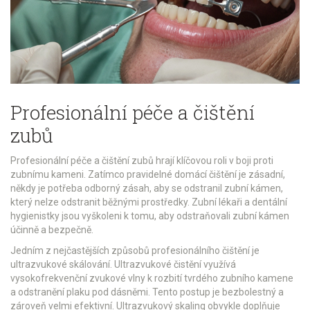
Profesionální péče a čištění
zubů
Profesionální péče a čištění zubů hrají klíčovou roli v boji proti
zubnímu kameni. Zatímco pravidelné domácí čištění je zásadní,
někdy je potřeba odborný zásah, aby se odstranil zubní kámen,
který nelze odstranit běžnými prostředky. Zubní lékaři a dentální
hygienistky jsou vyškoleni k tomu, aby odstraňovali zubní kámen
účinně a bezpečně.
Jedním z nejčastějších způsobů profesionálního čištění je
ultrazvukové skálování. Ultrazvukové čistění využívá
vysokofrekvenční zvukové vlny k rozbití tvrdého zubního kamene
a odstranění plaku pod dásněmi. Tento postup je bezbolestný a
zároveň velmi efektivní. Ultrazvukový skaling obvykle doplňuje