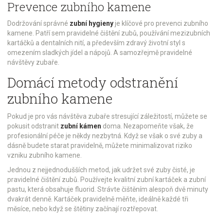
Prevence zubního kamene
Dodržování správné
zubní hygieny
je klíčové pro prevenci zubního
kamene. Patří sem pravidelné čištění zubů, používání mezizubních
kartáčků a dentalních nití, a především zdravý životní styl s
omezením sladkých jídel a nápojů. A samozřejmě pravidelné
návštěvy zubaře.
Domácí metody odstranění
zubního kamene
Pokud je pro vás návštěva zubaře stresující záležitostí, můžete se
pokusit odstranit
zubní kámen
doma. Nezapomeňte však, že
profesionální péče je někdy nezbytná. Když se však o své zuby a
dásně budete starat pravidelně, můžete minimalizovat riziko
vzniku zubního kamene.
Jednou z nejjednodušších metod, jak udržet své zuby čisté, je
pravidelné čištění zubů. Používejte kvalitní zubní kartáček a zubní
pastu, která obsahuje fluorid. Strávte čištěním alespoň dvě minuty
dvakrát denně. Kartáček pravidelně měňte, ideálně každé tři
měsíce, nebo když se štětiny začínají roztřepovat.