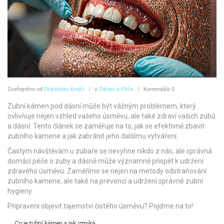
Zveřejněno
od
Drahoslav Krejčí
v
Zdraví a Péče
Komentáře
0
Zubní kámen pod dásní může být vážným problémem, který
ovlivňuje nejen vzhled vašeho úsměvu, ale také zdraví vašich zubů
a dásní. Tento článek se zaměřuje na to, jak se efektivně zbavit
zubního kamene a jak zabránit jeho dalšímu vytváření.
Častým návštěvám u zubaře se nevyhne nikdo z nás, ale správná
domácí péče o zuby a dásně může významně přispět k udržení
zdravého úsměvu. Zaměříme se nejen na metody odstraňování
zubního kamene, ale také na prevenci a udržení správné zubní
hygieny.
Připraveni objevit tajemství čistého úsměvu? Pojďme na to!
Co je zubní kámen a jak vzniká