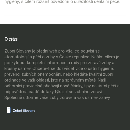
hygieny, s cílem rozšířit povědomí o důležitosti dentální péče.
O nás
Zubní Slovany je přední web pro vše, co souvisí se
stomatologií a péčí o zuby v České republice. Naším cílem je
poskytnout kompletní informace a rady pro zdravé zuby a
krásný úsměv. Chcete-li se dozvědět více o ústní hygieně,
prevenci zubních onemocnění, nebo hledáte kvalitní zubní
ordinace ve vaší oblasti, jste na správném místě. Naši
odborníci pravidelně přidávají nové články, tipy na ústní péči a
odpovědi na časté dotazy týkající se zubního zdraví.
Společně udržíme vaše zuby zdravé a váš úsměv zářivý.