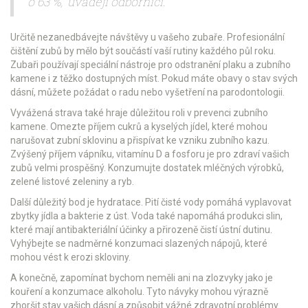
o 63 %,“ uvádějí odborníci.
Určitě nezanedbávejte návštěvy u vašeho zubaře. Profesionální
čištění zubů by mělo být součástí vaší rutiny každého půl roku.
Zubaři používají speciální nástroje pro odstranění plaku a zubního
kamene i z těžko dostupných míst. Pokud máte obavy o stav svých
dásní, můžete požádat o radu nebo vyšetření na parodontologii.
Vyvážená strava také hraje důležitou roli v prevenci zubního
kamene. Omezte příjem cukrů a kyselých jídel, které mohou
narušovat zubní sklovinu a přispívat ke vzniku zubního kazu.
Zvýšený příjem vápníku, vitamínu D a fosforu je pro zdraví vašich
zubů velmi prospěšný. Konzumujte dostatek mléčných výrobků,
zelené listové zeleniny a ryb.
Další důležitý bod je hydratace. Pití čisté vody pomáhá vyplavovat
zbytky jídla a bakterie z úst. Voda také napomáhá produkci slin,
které mají antibakteriální účinky a přirozeně čistí ústní dutinu.
Vyhýbejte se nadměrné konzumaci slazených nápojů, které
mohou vést k erozi skloviny.
A konečně, zapomínat bychom neměli ani na zlozvyky jako je
kouření a konzumace alkoholu. Tyto návyky mohou výrazně
zhoršit stav vašich dásní a způsobit vážné zdravotní problémy.