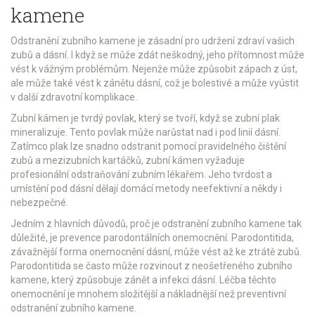
kamene
Odstranění zubního kamene je zásadní pro udržení zdraví vašich
zubů a dásní. I když se může zdát neškodný, jeho přítomnost může
vést k vážným problémům. Nejenže může způsobit zápach z úst,
ale může také vést k zánětu dásní, což je bolestivé a může vyústit
v další zdravotní komplikace.
Zubní kámen je tvrdý povlak, který se tvoří, když se zubní plak
mineralizuje. Tento povlak může narůstat nad i pod linií dásní.
Zatímco plak lze snadno odstranit pomocí pravidelného čištění
zubů a mezizubních kartáčků, zubní kámen vyžaduje
profesionální odstraňování zubním lékařem. Jeho tvrdost a
umístění pod dásní dělají domácí metody neefektivní a někdy i
nebezpečné.
Jedním z hlavních důvodů, proč je odstranění zubního kamene tak
důležité, je prevence parodontálních onemocnění. Parodontitida,
závažnější forma onemocnění dásní, může vést až ke ztrátě zubů.
Parodontitida se často může rozvinout z neošetřeného zubního
kamene, který způsobuje zánět a infekci dásní. Léčba těchto
onemocnění je mnohem složitější a nákladnější než preventivní
odstranění zubního kamene.