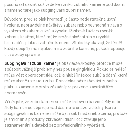
posunovat dásně, což vede ke vzniku zubního kamene pod dásní,
známého také jako subgingivální zubní kámen.
Důvodem, proč se plak hromadí, je často nedostatečná ústní
hygiena, nepravidelné návštěvy zubaře nebo nevhodná strava s
vysokým obsahem cukrů a kyselin. Rizikové faktory rovněž
zahrnují kouření, které může změnit složení slin a urychlit
hromadění plaku a zubního kamene. Statistiky ukazují, že téměř
každý dospělý má nějakou míru zubního kamene, pokud nepečuje
o své zuby správně.
Subgingivální zubní kámen
je obzvláště škodlivý, protože může
způsobit vážnější problémy než pouze gingivitidu. Pokud se neléčí,
může vést k parodontitidě, což je hlubší infekce zubů a dásní, která
může skončit ztrátou zubu. Pravidelné odstraňování zubního
plaku a kamene je proto zásadní pro prevenci závažnějších
onemocnění.
Věděli jste, že zubní kámen se může lišit svou barvou? Bílý nebo
žlutý kámen se objevuje nad dásní a je snáze viditelný. Barva
subgingiválního kamene může být však hnědá nebo černá, protože
je smíchán s produkty zkrvácení dásní, což ztěžuje jeho
zaznamenání a detekci bez profesionálního vyšetření.