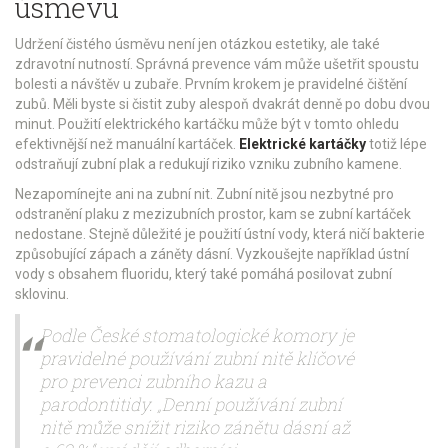
úsměvu
Udržení čistého úsměvu není jen otázkou estetiky, ale také
zdravotní nutností. Správná prevence vám může ušetřit spoustu
bolesti a návštěv u zubaře. Prvním krokem je pravidelné čištění
zubů. Měli byste si čistit zuby alespoň dvakrát denně po dobu dvou
minut. Použití elektrického kartáčku může být v tomto ohledu
efektivnější než manuální kartáček.
Elektrické kartáčky
totiž lépe
odstraňují zubní plak a redukují riziko vzniku zubního kamene.
Nezapomínejte ani na zubní nit. Zubní nitě jsou nezbytné pro
odstranění plaku z mezizubních prostor, kam se zubní kartáček
nedostane. Stejně důležité je použití ústní vody, která ničí bakterie
způsobující zápach a záněty dásní. Vyzkoušejte například ústní
vody s obsahem fluoridu, který také pomáhá posilovat zubní
sklovinu.
Podle České stomatologické komory je
pravidelné používání zubní nitě klíčové
pro prevenci zubního kazu a
parodontitidy. „Denní používání zubní
nitě může snížit riziko zánětu dásní až