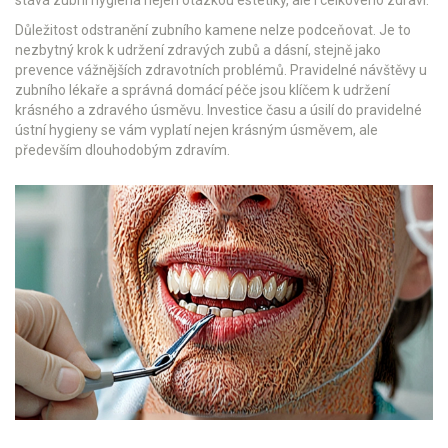
stává zubní hygiena nejen otázkou estetiky, ale i celkového zdraví.
Důležitost odstranění zubního kamene nelze podceňovat. Je to
nezbytný krok k udržení zdravých zubů a dásní, stejně jako
prevence vážnějších zdravotních problémů. Pravidelné návštěvy u
zubního lékaře a správná domácí péče jsou klíčem k udržení
krásného a zdravého úsměvu. Investice času a úsilí do pravidelné
ústní hygieny se vám vyplatí nejen krásným úsměvem, ale
především dlouhodobým zdravím.