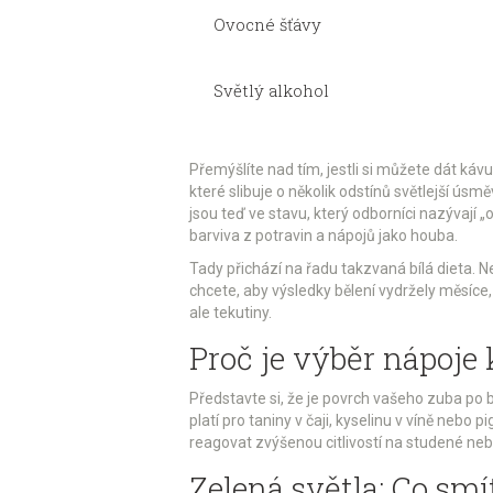
Ovocné šťávy
Světlý alkohol
Přemýšlíte nad tím, jestli si můžete dát káv
které slibuje o několik odstínů světlejší ús
jsou teď ve stavu, který odborníci nazývají „
barviva z potravin a nápojů jako houba.
Tady přichází na řadu takzvaná bílá dieta. N
chcete, aby výsledky bělení vydržely měsíce, 
ale tekutiny.
Proč je výběr nápoje 
Představte si, že je povrch vašeho zuba po 
platí pro taniny v čaji, kyselinu v víně nebo
reagovat zvýšenou citlivostí na studené neb
Zelená světla: Co smí