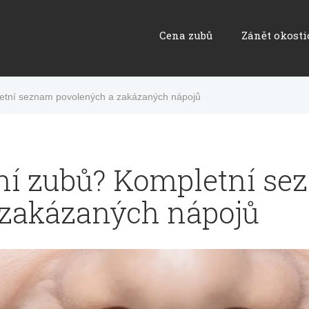
Cena zubů
Zánět okosti
pletní seznam povolených a zakázaných nápojů
lení zubů? Kompletní s
 zakázaných nápojů