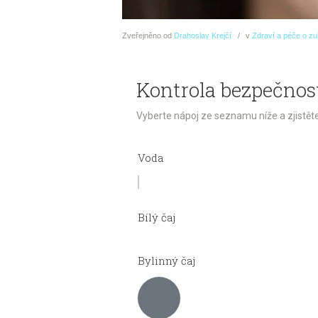
Zveřejněno
od
Drahoslav Krejčí
v
Zdraví a péče o z
Kontrola bezpečnost
Vyberte nápoj ze seznamu níže a zjistěte,
Voda
Bílý čaj
Bylinný čaj