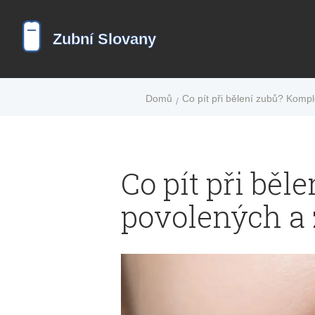
Domů
Co pít při bělení zubů? Kom
Co pít při bě
povolených a