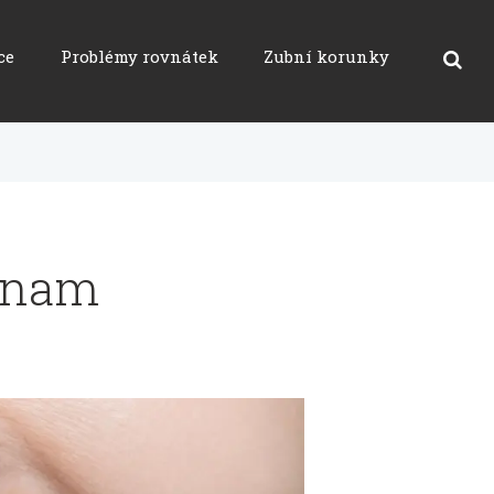
ce
Problémy rovnátek
Zubní korunky
eznam