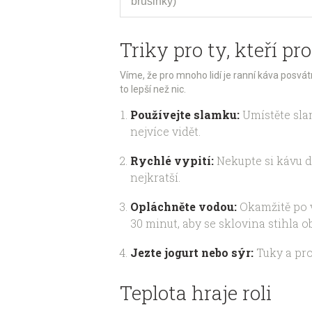
brusinky)
Triky pro ty, kteří p
Víme, že pro mnoho lidí je ranní káva posvátn
to lepší než nic.
Používejte slamku:
Umístěte slam
nejvíce vidět.
Rychlé vypití:
Nekupte si kávu do
nejkratší.
Opláchněte vodou:
Okamžitě po v
30 minut, aby se sklovina stihla 
Jezte jogurt nebo sýr:
Tuky a pro
Teplota hraje roli