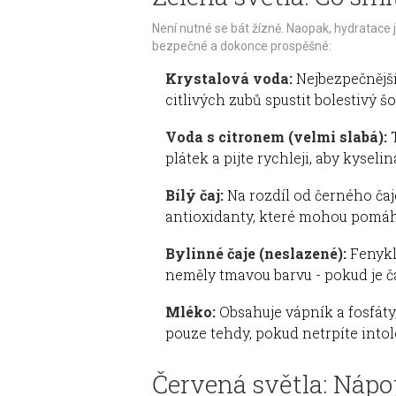
Není nutné se bát žízně. Naopak, hydratace j
bezpečné a dokonce prospěšné:
Krystalová voda:
Nejbezpečnější 
citlivých zubů spustit bolestivý šo
Voda s citronem (velmi slabá):
T
plátek a pijte rychleji, aby kysel
Bílý čaj:
Na rozdíl od černého čaje
antioxidanty, které mohou pomáha
Bylinné čaje (neslazené):
Fenykl,
neměly tmavou barvu - pokud je čaj
Mléko:
Obsahuje vápník a fosfáty,
pouze tehdy, pokud netrpíte intol
Červená světla: Nápo