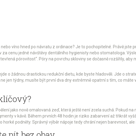
u nebo víno hned po návratu z ordinace? Je to pochopitelné. Právě jste 
měv za cenu jedné návštěvy dentálního hygienisty nebo stomatologa.
Výsle
otevřená pórovitost“. Póry na povrchu skloviny se dočasně rozšířily, aby 
ejde o žádnou drastickou redukční dietu, kde byste hladověli. Jde o strat
ne jen týdny, musíte být první dva dny extrémně opatrní s tím, co máte v 
klíčový?
bělení jako nově omalovaná zeď, která ještě není zcela suchá. Pokud na 
 pigmenty v kávě. Během prvních 48 hodin je riziko zabarvení až třikrát v
o horké podněty. Správný výběr nápoje tedy chrání nejen barevnost, ale 
te pít bez obav