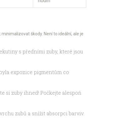
hodin
minimalizovat škody. Není to ideální, ale je
ekutiny s předními zuby, které jsou
by byla expozice pigmentům co
e si zuby ihned! Počkejte alespoň
rchu zubů a snížit absorpci barviv.