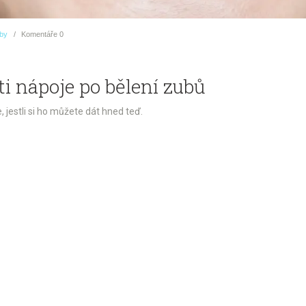
uby
Komentáře
0
i nápoje po bělení zubů
 jestli si ho můžete dát hned teď.