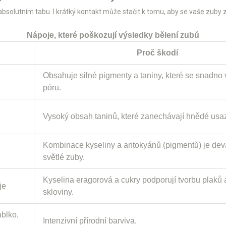
bsolutním tabu. I krátký kontakt může stačit k tomu, aby se vaše zuby 
Nápoje, které poškozují výsledky bělení zubů
Proč škodí
Obsahuje silné pigmenty a taniny, které se snadno
póru.
Vysoký obsah taninů, které zanechávají hnědé usa
Kombinace kyseliny a antokyánů (pigmentů) je deva
světlé zuby.
Kyselina eragorová a cukry podporují tvorbu plaků 
je
skloviny.
blko,
Intenzivní přírodní barviva.