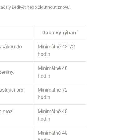
začaly šedivět nebo žloutnout znovu.
Doba vyhýbání
 vsákou do
Minimálně 48-72
hodin
Minimálně 48
zeniny.
hodin
stující pro
Minimálně 72
hodin
a erozi
Minimálně 48
hodin
Minimálně 48