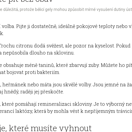
e důležitá, protože bělicí gely mohou způsobit mírné vysušení dutiny ús
volba. Pijte ji dostatečně, ideálně pokojové teploty nebo
k.
rochu citronu dodá svěžest, ale pozor na kyselost. Pokud p
ina nepůsobila dlouho na sklovinu.
 obsahuje méně taninů, které zbarvují zuby. Můžete ho pít 
t bojovat proti bakteriím.
 heřmánek nebo máta jsou skvělé volby. Jsou jemné na žalu
 hnědý, raději jej přeskočte.
 které pomáhají remineralizaci skloviny. Je to výborný neut
erancí laktózy, která by mohla vést k nepříjemným trávicí
je, které musíte vyhnout