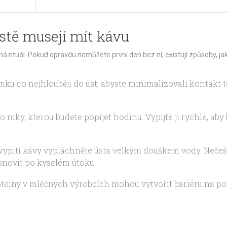
rostě musejí mít kávu
á rituál. Pokud opravdu nemůžete první den bez ní, existují způsoby, jak 
ku co nejhlouběji do úst, abyste minimalizovali kontakt t
 ruky, kterou budete popíjet hodinu. Vypijte ji rychle, a
ypití kávy vypláchněte ústa velkým douškem vody. Nečešt
obnovit po kyselém útoku.
teiny v mléčných výrobcích mohou vytvořit bariéru na pov