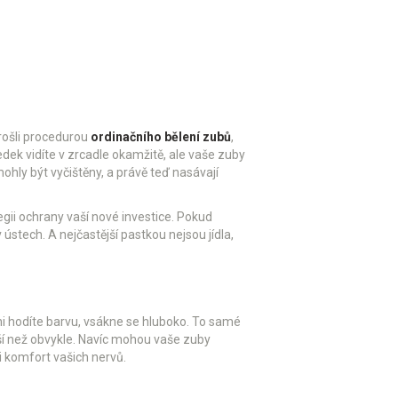
prošli procedurou
ordinačního bělení zubů
,
dek vidíte v zrcadle okamžitě, ale vaše zuby
mohly být vyčištěny, a právě teď nasávají
egii ochrany vaší nové investice. Pokud
ústech. A nejčastější pastkou nejsou jídla,
ni hodíte barvu, vsákne se hluboko. To samé
yšší než obvykle. Navíc mohou vaše zuby
i komfort vašich nervů.