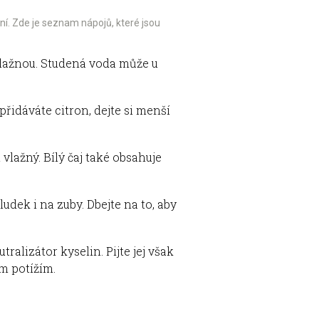
tní. Zde je seznam nápojů, které jsou
 vlažnou. Studená voda může u
řidáváte citron, dejte si menší
vlažný. Bílý čaj také obsahuje
dek i na zuby. Dbejte na to, aby
ralizátor kyselin. Pijte jej však
m potížím.