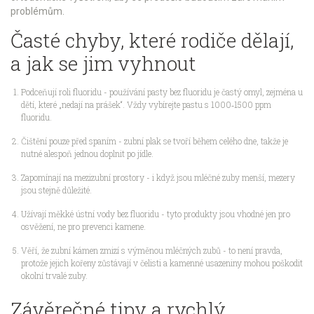
problémům.
Časté chyby, které rodiče dělají,
a jak se jim vyhnout
Podceňují roli fluoridu - používání pasty bez fluoridu je častý omyl, zejména u
dětí, které „nedají na prášek“. Vždy vybírejte pastu s 1000‑1500 ppm
fluoridu.
Čištění pouze před spaním - zubní plak se tvoří během celého dne, takže je
nutné alespoň jednou doplnit po jídle.
Zapomínají na mezizubní prostory - i když jsou mléčné zuby menší, mezery
jsou stejně důležité.
Užívají měkké ústní vody bez fluoridu - tyto produkty jsou vhodné jen pro
osvěžení, ne pro prevenci kamene.
Věří, že zubní kámen zmizí s výměnou mléčných zubů - to není pravda,
protože jejich kořeny zůstávají v čelisti a kamenné usazeniny mohou poškodit
okolní trvalé zuby.
Závěrečné tipy a rychlý