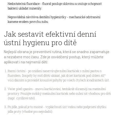
Nedostatečná fluoridace - fluorid posiluje sklovinu a snižuje schopnost
bakterií ukládat minerály.
Nepravidelná návštěva dentální hygienistky - mechanické odstranění
kamene erodem povrchu zubu.
Jak sestavit efektivní denní
ústní hygienu pro dítě
Nejlepší obrana je preventivní rutina, která se snadno zapamatuje
a nezabere moc času. Zde je osvědčený postup, který můžete
aplikovat i na nejmenší děti:
Ranní čistění - po snídani naservírujte zubní kartáček s
zubní pastou s
fluoridem
. Dospělý by měl dítěti ukázat, jak držet kartáček pod úhlem 45°
vůči dásním a provádět krouživé pohyby po všech čtyřech kvadrantech úst.
Večer před spaním - znovu kartáčování, tentokrát důrazněji na mezizubní
prostory. Použijte měkký mezizubní kartáček nebo zubní nit vhodnou pro děti
(např. cyrillové nitě).
Po jídle, pokud je to možné - vypláchnutí úst vodou nebo podprsení zbytku
jídla prsty (vhodné pro nejmladší).