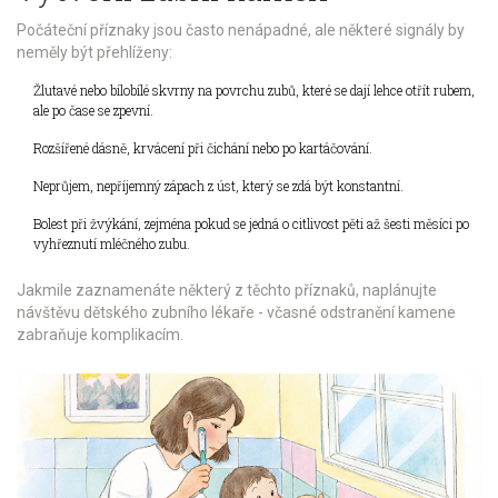
Počáteční příznaky jsou často nenápadné, ale některé signály by
neměly být přehlíženy:
Žlutavé nebo bílobílé skvrny na povrchu zubů, které se dají lehce otřít rubem,
ale po čase se zpevní.
Rozšířené dásně, krvácení při čichání nebo po kartáčování.
Neprůjem, nepříjemný zápach z úst, který se zdá být konstantní.
Bolest při žvýkání, zejména pokud se jedná o citlivost pěti až šesti měsíci po
vyhřeznutí mléčného zubu.
Jakmile zaznamenáte některý z těchto příznaků, naplánujte
návštěvu dětského zubního lékaře - včasné odstranění kamene
zabraňuje komplikacím.