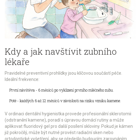
Kdy a jak navštívit zubního
lékaře
Pravidelné preventivní prohlídky jsou klíčovou součástí péče.
Ideální frekvence:
První návštěva - 6 měsíců po vyklizení prvního mléčného zubu.
Poté - každých 6 až 12 měsíců v závislosti na riziku vzniku kamene.
V ordinaci dentální hygienistka provede profesionální sklerotomii
(odstranění kamene), poradí s úpravou domácí rutiny a může
aplikovat fluoridový gel pro další posílení skloviny. Pokud je kámen
již pokročilý, může být nutné provést radiační sken nebo
ortodontické vyšetření, aby se předešlo budoucím zarovnáním