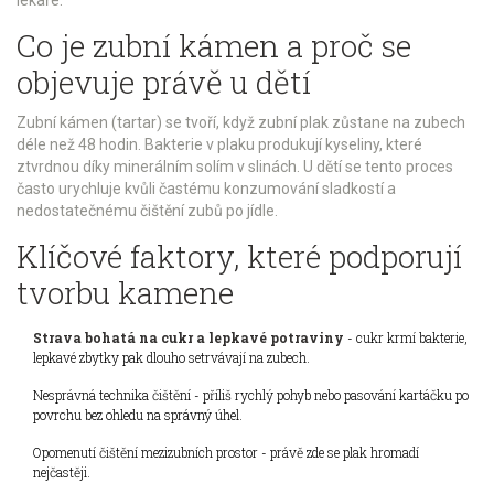
Co je zubní kámen a proč se
objevuje právě u dětí
Zubní kámen (tartar) se tvoří, když
zubní plak
zůstane na zubech
déle než 48 hodin. Bakterie v plaku produkují kyseliny, které
ztvrdnou díky minerálním solím v slinách. U dětí se tento proces
často urychluje kvůli častému konzumování sladkostí a
nedostatečnému čištění zubů po jídle.
Klíčové faktory, které podporují
tvorbu kamene
Strava bohatá na cukr a lepkavé potraviny
- cukr krmí bakterie,
lepkavé zbytky pak dlouho setrvávají na zubech.
Nesprávná technika čištění - příliš rychlý pohyb nebo pasování kartáčku po
povrchu bez ohledu na správný úhel.
Opomenutí čištění mezizubních prostor - právě zde se plak hromadí
nejčastěji.