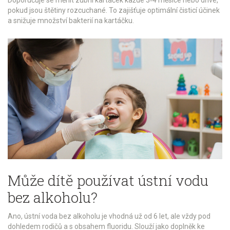
Doporučuje se měnit zubní kartáček každé 3‑4 měsíce nebo dříve,
pokud jsou štětiny rozcuchané. To zajišťuje optimální čisticí účinek
a snižuje množství bakterií na kartáčku.
Může dítě používat ústní vodu
bez alkoholu?
Ano, ústní voda bez alkoholu je vhodná už od 6 let, ale vždy pod
dohledem rodičů a s obsahem fluoridu. Slouží jako doplněk ke