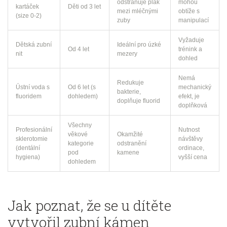
odstraňuje plak
mohou
kartáček
Děti od 3 let
mezi mléčnými
obtíže s
(size 0‑2)
zuby
manipulací
Vyžaduje
Dětská zubní
Ideální pro úzké
Od 4 let
trénink a
nit
mezery
dohled
Nemá
Redukuje
Ústní voda s
Od 6 let (s
mechanický
bakterie,
fluoridem
dohledem)
efekt, je
doplňuje fluorid
doplňková
Všechny
Profesionální
Nutnost
věkové
Okamžité
sklerotomie
návštěvy
kategorie
odstranění
(dentální
ordinace,
pod
kamene
hygiena)
vyšší cena
dohledem
Jak poznat, že se u dítěte
vytvořil zubní kámen