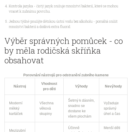
Kontrola jazyka - čistý jazyk snižuje množství bakterií, které se mohou
vracet k zubnímu povrchu.
Jednou týdně použijte dětskou ústní vodu bez alkoholu - pomáhá snížit
množství bakterií a dodává extra fluorid.
Výběr správných pomůcek - co
by měla rodičská skříňka
obsahovat
Porovnání nástrojů pro odstranění zubního kamene
Vhodnost
Nástroj
Výhody
Nevýhody
pro děti
Šetrný k dásním,
Moderní
Všechna
Vyžaduje
snadno se
měkký
věková
správný
dostane ke
kartáček
skupiny
úhel a čas
všem plochám
Účinně
Menší děti
Mezizubní