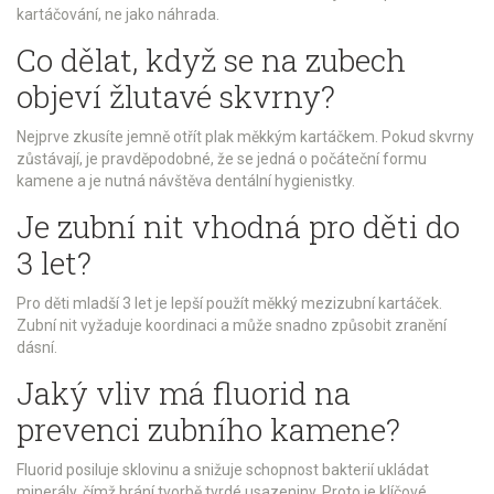
kartáčování, ne jako náhrada.
Co dělat, když se na zubech
objeví žlutavé skvrny?
Nejprve zkusíte jemně otřít plak měkkým kartáčkem. Pokud skvrny
zůstávají, je pravděpodobné, že se jedná o počáteční formu
kamene a je nutná návštěva dentální hygienistky.
Je zubní nit vhodná pro děti do
3 let?
Pro děti mladší 3 let je lepší použít měkký mezizubní kartáček.
Zubní nit vyžaduje koordinaci a může snadno způsobit zranění
dásní.
Jaký vliv má fluorid na
prevenci zubního kamene?
Fluorid posiluje sklovinu a snižuje schopnost bakterií ukládat
minerály, čímž brání tvorbě tvrdé usazeniny. Proto je klíčové