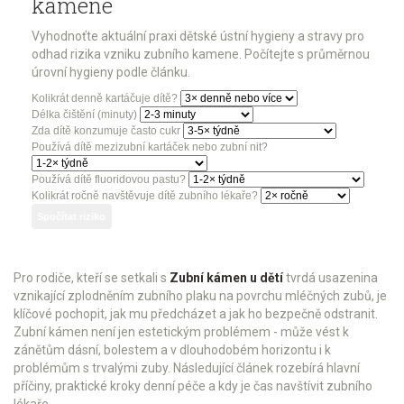
kamene
Vyhodnoťte aktuální praxi dětské ústní hygieny a stravy pro
odhad rizika vzniku zubního kamene. Počítejte s průměrnou
úrovní hygieny podle článku.
Kolikrát denně kartáčuje dítě?
Délka čištění (minuty)
Zda dítě konzumuje často cukr
Používá dítě mezizubní kartáček nebo zubní nit?
Používá dítě fluoridovou pastu?
Kolikrát ročně navštěvuje dítě zubního lékaře?
Spočítat riziko
Pro rodiče, kteří se setkali s
Zubní kámen u dětí
tvrdá usazenina
vznikající zplodněním zubního plaku na povrchu mléčných zubů
, je
klíčové pochopit, jak mu předcházet a jak ho bezpečně odstranit.
Zubní kámen není jen estetickým problémem - může vést k
zánětům dásní, bolestem a v dlouhodobém horizontu i k
problémům s trvalými zuby. Následující článek rozebírá hlavní
příčiny, praktické kroky denní péče a kdy je čas navštívit zubního
lékaře.