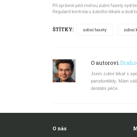
Při správné péči mohou zubní fazety vydržet 
Regularní kontrola u zubního lékaře a dodržo
ŠTÍTKY:
zubní fazety
zubní 
O autorovi
Draho
Jsem zubní lékař s spe
parodontitidy. Mám váše
dentální péče.
O nás
M