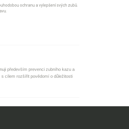
 dlouhodobou ochranu a vylepšení svých zubů.
avu.
ěnuji především prevenci zubního kazu a
s cílem rozšířit povědomí o důležitosti