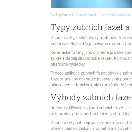
Zveřejněno
od
Drahoslav Krejčí
v
Zdraví a wellness
Typy zubních fazet a 
Zubní fazety, tenké plátky materiálu, které 
zubní kaz. Nejčastěji používané materiály p
Keramické fazety jsou oblíbené pro svou odo
ty, kteří hledají dlouhodobé řešení. Kompozit
okamžité výsledky.
Proces aplikace zubních fazet obvykle zahrn
fazety, tak aby dokonale pasovala na povrch 
učiní nejen estetickým, ale i funkčním řeše
Výhody zubních fazet
Jednou z klíčových výhod zubních fazet je je
a zabraňují pronikání bakterií do zubu. Díky 
Zubní fazety nabízejí pacientům možnost zle
otevírá cesta k získání krásného a zdravéh