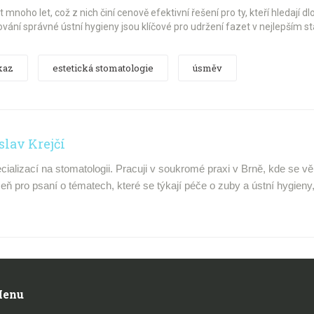
mnoho let, což z nich činí cenově efektivní řešení pro ty, kteří hledají
vání správné ústní hygieny jsou klíčové pro udržení fazet v nejlepším st
kaz
estetická stomatologie
úsměv
slav Krejčí
cializací na stomatologii. Pracuji v soukromé praxi v Brně, kde se v
ň pro psaní o tématech, které se týkají péče o zuby a ústní hygieny, 
enu