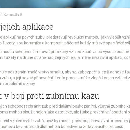
Komentáře
0
jejich aplikace
se aplikují na povrch zubu, představují revoluční metodu, jak vylepšit vz
ro fazety jsou keramika a kompozit, přičemž každý má své specifické vý
lnost a schopnost imitovat přirozený vzhled zubů. Jsou vysoce odolné vů
ní fazety na druhé straně nabízejí rychlejší a méně invazivní aplikaci, což
uje odstranění malé vrstvy smaltu, aby se zabezpečila lepší adheze faz
zubu, a její pevné připevnění. Tento proces může zlepšit nejen vzhled zub
ním problémů s zuby.
 v boji proti zubnímu kazu
jich schopnost chránit zub před dalšími poškozeními, včetně zubního kaz
tomu mohou sloužit nejen jako estetické, ale i jako preventivní opatření p
pšit vzhled svých zubů, aniž by museli podstoupit invazivní procedury
o úsměvu bez nutnosti dlouhého a bolestivého zotavovacího procesu.