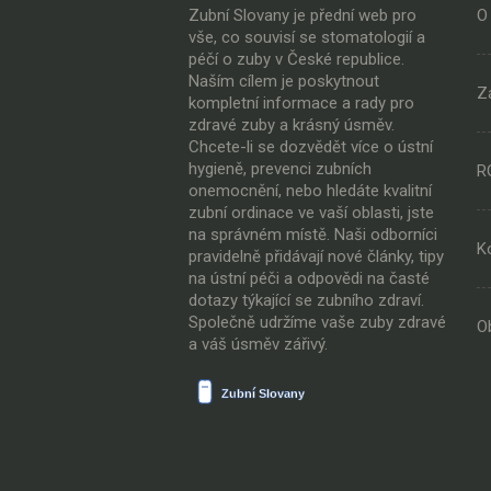
Zubní Slovany je přední web pro
O
vše, co souvisí se stomatologií a
péčí o zuby v České republice.
Naším cílem je poskytnout
Z
kompletní informace a rady pro
zdravé zuby a krásný úsměv.
Chcete-li se dozvědět více o ústní
hygieně, prevenci zubních
R
onemocnění, nebo hledáte kvalitní
zubní ordinace ve vaší oblasti, jste
na správném místě. Naši odborníci
K
pravidelně přidávají nové články, tipy
na ústní péči a odpovědi na časté
dotazy týkající se zubního zdraví.
Společně udržíme vaše zuby zdravé
O
a váš úsměv zářivý.