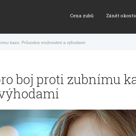
Cena zubů
Zánět okosti
ubnímu kazu: Průvodce možnostmi a výhodami
pro boj proti zubnímu k
 výhodami