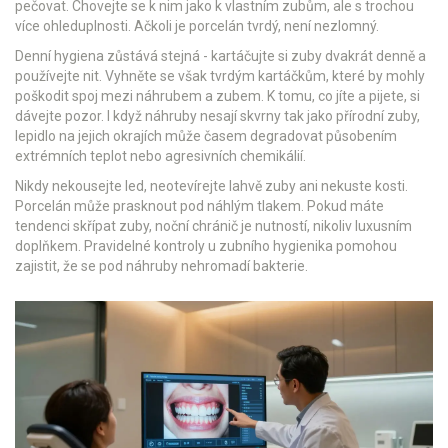
pečovat. Chovejte se k nim jako k vlastním zubům, ale s trochou
více ohleduplnosti. Ačkoli je porcelán tvrdý, není nezlomný.
Denní hygiena zůstává stejná - kartáčujte si zuby dvakrát denně a
používejte nit. Vyhněte se však tvrdým kartáčkům, které by mohly
poškodit spoj mezi náhrubem a zubem. K tomu, co jíte a pijete, si
dávejte pozor. I když náhruby nesají skvrny tak jako přírodní zuby,
lepidlo na jejich okrajích může časem degradovat působením
extrémních teplot nebo agresivních chemikálií.
Nikdy nekousejte led, neotevírejte lahvě zuby ani nekuste kosti.
Porcelán může prasknout pod náhlým tlakem. Pokud máte
tendenci skřípat zuby, noční chránič je nutností, nikoliv luxusním
doplňkem. Pravidelné kontroly u zubního hygienika pomohou
zajistit, že se pod náhruby nehromadí bakterie.