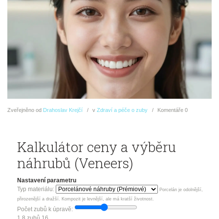
Zveřejněno
od
Drahoslav Krejčí
v
Zdraví a péče o zuby
Komentáře
0
Kalkulátor ceny a výběru
náhrubů (Veneers)
Nastavení parametru
Typ materiálu:
Porcelán je odolnější,
přirozenější a dražší. Kompozit je levnější, ale má kratší životnost.
Počet zubů k úpravě:
1
8 zubů
16