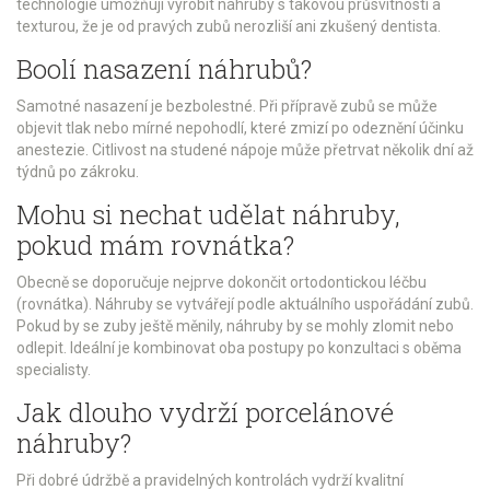
technologie umožňují vyrobit náhruby s takovou průsvitností a
texturou, že je od pravých zubů nerozliší ani zkušený dentista.
Boolí nasazení náhrubů?
Samotné nasazení je bezbolestné. Při přípravě zubů se může
objevit tlak nebo mírné nepohodlí, které zmizí po odeznění účinku
anestezie. Citlivost na studené nápoje může přetrvat několik dní až
týdnů po zákroku.
Mohu si nechat udělat náhruby,
pokud mám rovnátka?
Obecně se doporučuje nejprve dokončit ortodontickou léčbu
(rovnátka). Náhruby se vytvářejí podle aktuálního uspořádání zubů.
Pokud by se zuby ještě měnily, náhruby by se mohly zlomit nebo
odlepit. Ideální je kombinovat oba postupy po konzultaci s oběma
specialisty.
Jak dlouho vydrží porcelánové
náhruby?
Při dobré údržbě a pravidelných kontrolách vydrží kvalitní