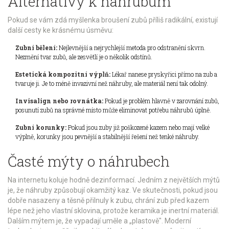
Alternativy k náhrubům
Pokud se vám zdá myšlenka broušení zubů příliš radikální, existují
další cesty ke krásnému úsměvu:
Zubní bělení:
Nejlevnější a nejrychlejší metoda pro odstranění skvrn.
Nezmění tvar zubů, ale zesvětlí je o několik odstínů.
Estetická kompozitní výplň:
Lékař nanese pryskyřici přímo na zub a
tvaruje ji. Je to méně invazivní než náhruby, ale materiál není tak odolný.
Invisalign nebo rovnátka:
Pokud je problém hlavně v zarovnání zubů,
posunutí zubů na správné místo může eliminovat potřebu náhrubů úplně.
Zubní korunky:
Pokud jsou zuby již poškozené kazem nebo mají velké
výplně, korunky jsou pevnější a stabilnější řešení než tenké náhruby.
Časté mýty o náhrubech
Na internetu koluje hodně dezinformací. Jedním z největších mýtů
je, že náhruby způsobují okamžitý kaz. Ve skutečnosti, pokud jsou
dobře nasazeny a těsně přilnuly k zubu, chrání zub před kazem
lépe než jeho vlastní sklovina, protože keramika je inertní materiál.
Dalším mýtem je, že vypadají uměle a „plastově". Moderní