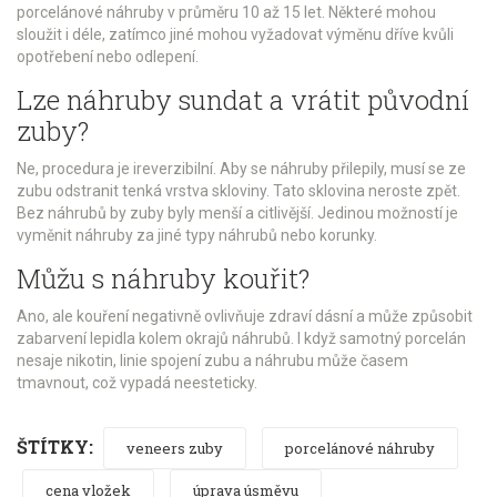
porcelánové náhruby v průměru 10 až 15 let. Některé mohou
sloužit i déle, zatímco jiné mohou vyžadovat výměnu dříve kvůli
opotřebení nebo odlepení.
Lze náhruby sundat a vrátit původní
zuby?
Ne, procedura je ireverzibilní. Aby se náhruby přilepily, musí se ze
zubu odstranit tenká vrstva skloviny. Tato sklovina neroste zpět.
Bez náhrubů by zuby byly menší a citlivější. Jedinou možností je
vyměnit náhruby za jiné typy náhrubů nebo korunky.
Můžu s náhruby kouřit?
Ano, ale kouření negativně ovlivňuje zdraví dásní a může způsobit
zabarvení lepidla kolem okrajů náhrubů. I když samotný porcelán
nesaje nikotin, linie spojení zubu a náhrubu může časem
tmavnout, což vypadá neesteticky.
ŠTÍTKY:
veneers zuby
porcelánové náhruby
cena vložek
úprava úsměvu