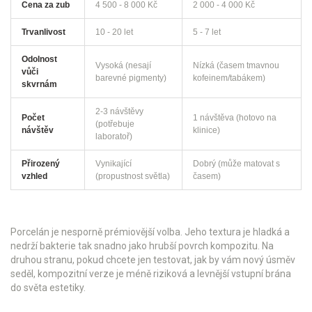
Cena za zub
4 500 - 8 000 Kč
2 000 - 4 000 Kč
Trvanlivost
10 - 20 let
5 - 7 let
Odolnost
Vysoká (nesají
Nízká (časem tmavnou
vůči
barevné pigmenty)
kofeinem/tabákem)
skvrnám
2-3 návštěvy
Počet
1 návštěva (hotovo na
(potřebuje
návštěv
klinice)
laboratoř)
Přirozený
Vynikající
Dobrý (může matovat s
vzhled
(propustnost světla)
časem)
Porcelán je nesporně prémiovější volba. Jeho textura je hladká a
nedrží bakterie tak snadno jako hrubší povrch kompozitu. Na
druhou stranu, pokud chcete jen testovat, jak by vám nový úsměv
seděl, kompozitní verze je méně riziková a levnější vstupní brána
do světa estetiky.