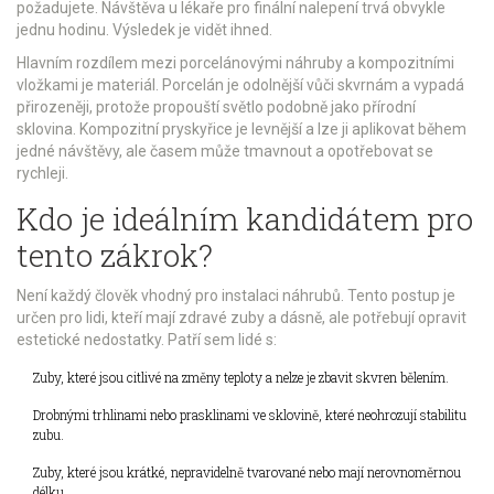
požadujete. Návštěva u lékaře pro finální nalepení trvá obvykle
jednu hodinu. Výsledek je vidět ihned.
Hlavním rozdílem mezi
porcelánovými náhruby
a
kompozitními
vložkami
je materiál. Porcelán je odolnější vůči skvrnám a vypadá
přirozeněji, protože propouští světlo podobně jako přírodní
sklovina. Kompozitní pryskyřice je levnější a lze ji aplikovat během
jedné návštěvy, ale časem může tmavnout a opotřebovat se
rychleji.
Kdo je ideálním kandidátem pro
tento zákrok?
Není každý člověk vhodný pro instalaci náhrubů. Tento postup je
určen pro lidi, kteří mají zdravé zuby a dásně, ale potřebují opravit
estetické nedostatky. Patří sem lidé s:
Zuby, které jsou citlivé na změny teploty a nelze je zbavit skvren bělením.
Drobnými trhlinami nebo prasklinami ve sklovině, které neohrozují stabilitu
zubu.
Zuby, které jsou krátké, nepravidelně tvarované nebo mají nerovnoměrnou
délku.