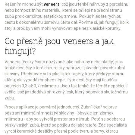
Řešením mohou být
veneers
, což jsou
tenké náhruby z porcelánu
nebo kompozitního materiálu, které se přilepí na přední stranu
zubů pro okamžitou estetickou změnu
.
Pokud hledáte rychlou
cestu k dokonalému úsměvu, čtěte dál. Povíme si, jak fungují, kolik
stojí a proč by vám mohli vyhovovat lépe než klasické korunky.
Co přesně jsou veneers a jak
fungují?
Veneers (česky často nazývané jako náhruby nebo plátky) jsou
tenké destičky, které chirurgicky nahrazují původní povrch zubní
skloviny. Představte si to jako lístek tapety, který překryje starou
stěnu, ale vypadá mnohem lépe. Tyto destičky mají tloušťku
pouhých 0,3 až 0,7 milimetru. Jsou tak tenké, že téměř nepohlcují
světlo, což jim dodává přirozený lesk, který odpovídá skutečnému
zubu.
Proces aplikace je poměrně jednoduchý. Zubní lékař nejprve
odstraní minimální množství skloviny - obvykle jen zlomek
milimetru - aby se vytvořil prostor pro náhrub. Poté se odeberou
otisky vašich zubů, které se pošlou do laboratoře. Zde specialista
vyrobí keramické destičky přesně podle tvaru a barvy, kterou