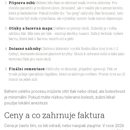
Příprava zubů:
Během této fáze se odstraní malá vrstva skloviny. Pro
mnoho pacientů je to děsivé slovo „broušení“, ale v realitě jde o jemné leštění,
které je bezbolestné. Pokud zvolíte tzv. "no-prep" náhruby (bez broušení), tato
fáze může být zcela vynechána, ale výsledný úsměv bude mírně objemnější.
Otisky a barevná mapa:
Odebere se přesný otisk. Důležitá je i volba
odstínu bílé. Bílá není jen bílá - existují desítky nuancí. Dobrý technik vybere
barvu, která ladí s barvou vašich očí a pleti.
Dočasné náhruby:
Zatímco laboratoř vyrábí finální dílce (což trvá 1-2
týdny), dostanete dočasné plastové krytky. Slouží k ochraně zubů a také jako
testovací fáze pro vaše okolí.
Finální cementace:
Náhruby se zkoušejí, případně upravují. Pak se
trvale přilepí speciálním lepidlem, které se aktivuje světlem. Proces trvá asi 15
minut na jeden zub.
Během celého procesu můžete cítit tlak nebo chlad, ale bolestivost
je minimální. Pokud máte nízkou toleranci bolesti, zubní lékař
použije lokální anestezii.
Ceny a co zahrnuje faktura
Cena je často tím, co lidi odradí, nebo naopak zaujme. V roce 2026