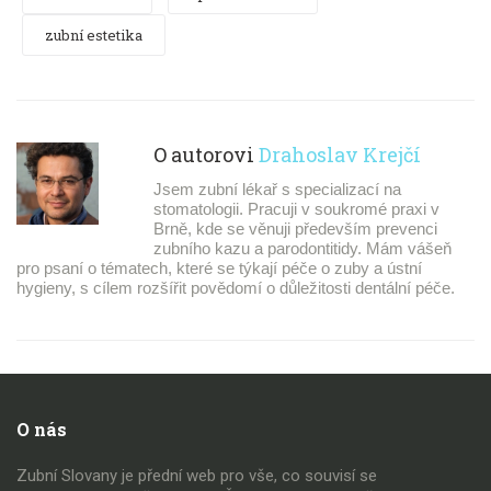
zubní estetika
O autorovi
Drahoslav Krejčí
Jsem zubní lékař s specializací na
stomatologii. Pracuji v soukromé praxi v
Brně, kde se věnuji především prevenci
zubního kazu a parodontitidy. Mám vášeň
pro psaní o tématech, které se týkají péče o zuby a ústní
hygieny, s cílem rozšířit povědomí o důležitosti dentální péče.
O nás
Zubní Slovany je přední web pro vše, co souvisí se