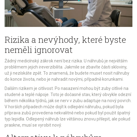
Rizika a nevýhody, které byste
neměli ignorovat
Žádný medicínský zákrok není bez rizika. U náhrubů je největším
problémem jejich ireverzibilita. Jakmile se zbavíte části skloviny,
už ji nezískáte zpět. To znamená, že budete muset nosit náhruby
do konce života, nebo je nahradit novými, případně korunkami.
Dalším rizikem je citlivost. Po nasazení mohou být zuby citlivé na
studené a teplé nápoje. Toto je dočasné stav, který obvykle odezní
během několika týdnů, jak se nerv v zubu adaptuje na nový povrch.
V horších případech může dojít k odlepění náhrubu, pokud byla
příprava zubů provedena nekvalitně nebo pokud byl použit špatný
typ lepidla. Odlepený náhrub lze většinou znovu přilepit, ale pokud
praskne, musí se vyrobit nový.