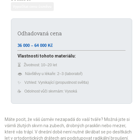
Vypočítat cenu úsměvu
Odhadovaná cena
36 000 – 64 000 Kč
Vlastnosti tohoto materiálu:
⏳
Životnost: 10–20 let
👄
Návštěvy u lékaře: 2–3 (laboratoř)
✨
Vzhled: Vynikající (propustnost světla)
☕
Odolnost vůči skvrnám: Vysoká
Máte pocit, že váš úsměv nezapadá do vaší tváře? Možná jste si
všimli žlutých skvrn na zubech, drobných prasklin nebo mezer,
které vás trápí. V dnešní době není nutné škrábat se po desítkách
let v ortodontických drátech ani podstupovat radikální broušení.