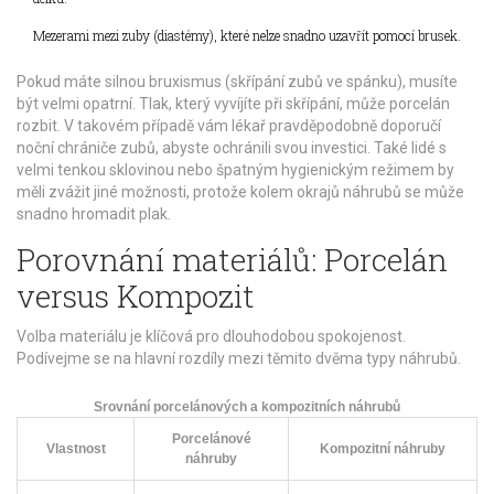
Mezerami mezi zuby (diastémy), které nelze snadno uzavřít pomocí brusek.
Pokud máte silnou bruxismus (skřípání zubů ve spánku), musíte
být velmi opatrní. Tlak, který vyvíjíte při skřípání, může porcelán
rozbit. V takovém případě vám lékař pravděpodobně doporučí
noční chrániče zubů, abyste ochránili svou investici. Také lidé s
velmi tenkou sklovinou nebo špatným hygienickým režimem by
měli zvážit jiné možnosti, protože kolem okrajů náhrubů se může
snadno hromadit plak.
Porovnání materiálů: Porcelán
versus Kompozit
Volba materiálu je klíčová pro dlouhodobou spokojenost.
Podívejme se na hlavní rozdíly mezi těmito dvěma typy náhrubů.
Srovnání porcelánových a kompozitních náhrubů
Porcelánové
Vlastnost
Kompozitní náhruby
náhruby