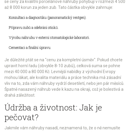
se ceny za kvalitní porcelánové náhruby pohybují v rozmezí 4 500
až 8 000 korun za jeden zub. Tato částka obvykle zahrnuje:
Konzultaci a diagnostiku (panoramatický rentgen).
Přípravu zubů a odebrání otisků.
Výrobu náhrubu v externí stomatologické laboratoři.
Cementaci a finální úpravu.
Je důležité ptát se na "cenu za kompletní úsměv". Pokud chcete
upravit horní řadu (obvykle 8-10 zubů), celková suma se pohne
mezi 40 000 a 80 000 Kč. Levnější nabídky z východní Evropy
mohou lákat, ale kvalita materiálu a práce technika má zásadní
vliv na to, zda vám náhruby vydrží desetiletí, nebo jen pár měsíců.
Špatně nasazený náhrub vede k kazu na okraji, což je bolestivá a
drahá záležitost.
Údržba a životnost: Jak je
pečovat?
Jakmile vám náhruby nasadí, neznamená to, že o ně nemusíte