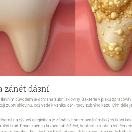
a zánět dásní
t? Hlavním důvodem je ochrana zubní skloviny. Bakterie v plaku zpracováva
zují zubní sklovinu, což vede k vzniku děr - tedy zubního kazu. Čím déle je
 odborně nazývaný
gingivitida
je
zánětlivé onemocnění měkkých tkání ko
áždí tkáň. Dásni začnou krvácet při čištění, bobtnat a mohou být červené
áze
parodontitidy
, kdy dochází k ničení kosti držící zuby. To již vede k chv