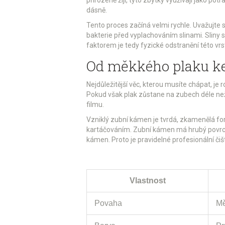
dásně.
Tento proces začíná velmi rychle. Uvažujte s
bakterie před vyplachováním slinami. Sliny s
faktorem je tedy fyzické odstranění této vrs
Od měkkého plaku k
Nejdůležitější věc, kterou musíte chápat, 
Pokud však plak zůstane na zubech déle než 2
filmu.
Vzniklý
zubní kámen
je
tvrdá, zkamenělá fo
kartáčováním. Zubní kámen má hrubý povrch, 
kámen. Proto je pravidelné profesionální či
Vlastnost
Povaha
Mě