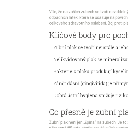
Víte, že na vaších zubech se tvoří neviditel
odpadních látek, která se usazuje na povrc
celkového zdravotního oslabení. Boj proti pla
Klíčové body pro poc
Zubní plak se tvoří neustále a j
Nelikvidovaný plak se mineralizu
Bakterie z plaku produkují kyselin
Zánět dásní (gingivitida) je přím
Dobrá ústní hygiena snižuje rizi
Co přesně je zubní pl
Zubní plak
není jen „špína“ na zubech. Je to 
přirozeně žijí, tyto zbytky využívají jako po