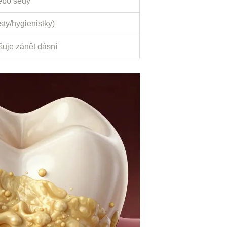
ebo šedý
sty/hygienistky)
ršuje zánět dásní