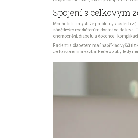
Spojení s celkovým z
Mnoho lidí si myslí, že problémy v ústech zů
zánětlivým mediátorům dostat se do krve. E
onemocnění, diabetu a dokonce i komplikací
Pacienti s diabetem mají například vyšší riz
Je to vzájemná vazba. Péče o zuby tedy není 