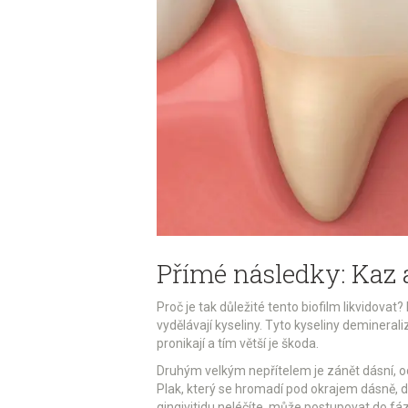
Přímé následky: Kaz 
Proč je tak důležité tento biofilm likvidova
vydělávají kyseliny. Tyto kyseliny deminerali
pronikají a tím větší je škoda.
Druhým velkým nepřítelem je zánět dásní,
Plak, který se hromadí pod okrajem dásně, dr
gingivitidu neléčíte, může postupovat do f