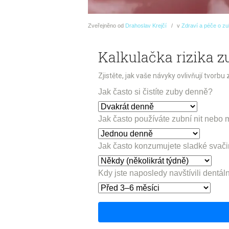
Zveřejněno
od
Drahoslav Krejčí
v
Zdraví a péče o z
Kalkulačka rizika 
Zjistěte, jak vaše návyky ovlivňují tvorb
Jak často si čistíte zuby denně?
Jak často používáte zubní nit nebo 
Jak často konzumujete sladké svači
Kdy jste naposledy navštívili dentáln