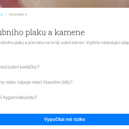
uby
Komentáře
0
zubního plaku a kamene
u zubního plaku a přeměnu na tvrdý zubní kámen. Vyplňte následující údaj
mezizubní kartáčky?
ny nebo nápoje mezi hlavními jídly?
í hygienistku/istu?
Vypočítat mé riziko