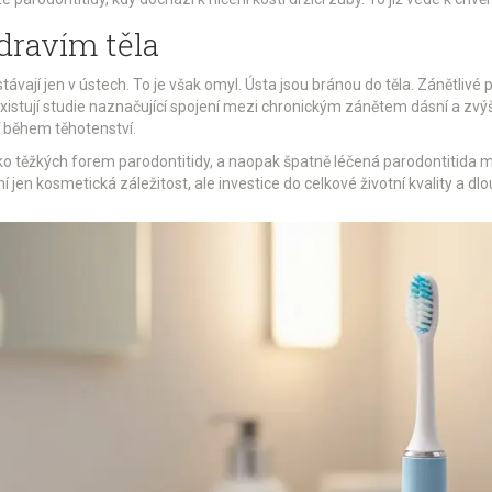
dravím těla
stávají jen v ústech. To je však omyl. Ústa jsou bránou do těla. Zánětliv
xistují studie naznačující spojení mezi chronickým zánětem dásní a zv
 během těhotenství.
iko těžkých forem parodontitidy, a naopak špatně léčená parodontitida m
jen kosmetická záležitost, ale investice do celkové životní kvality a dlo