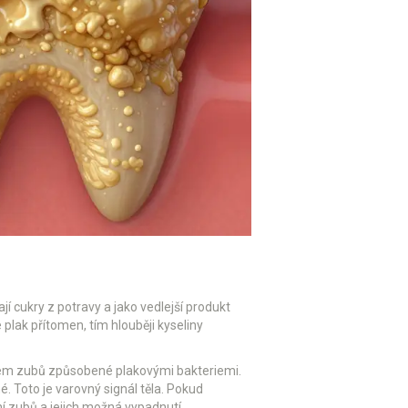
jí cukry z potravy a jako vedlejší produkt
 plak přítomen, tím hlouběji kyseliny
lem zubů způsobené plakovými bakteriemi
.
. Toto je varovný signál těla. Pokud
ění zubů a jejich možná vypadnutí.