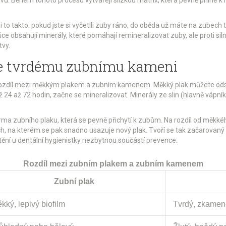
i to takto: pokud jste si vyčetili zuby ráno, do oběda už máte na zubech 
ice obsahují minerály, které pomáhají remineralizovat zuby, ale proti s
tvy.
e tvrdému zubnímu kameni
je rozdíl mezi měkkým plakem a zubním kamenem. Měkký plak můžete ods
4 až 72 hodin, začne se mineralizovat. Minerály ze slin (hlavně vápník 
rma zubního plaku, která se pevně přichytí k zubům
. Na rozdíl od měkké
na kterém se pak snadno usazuje nový plak. Tvoří se tak začarovaný kru
štění u dentální hygienistky nezbytnou součástí prevence.
Rozdíl mezi zubním plakem a zubním kamenem
Zubní plak
kký, lepivý biofilm
Tvrdý, zkamen