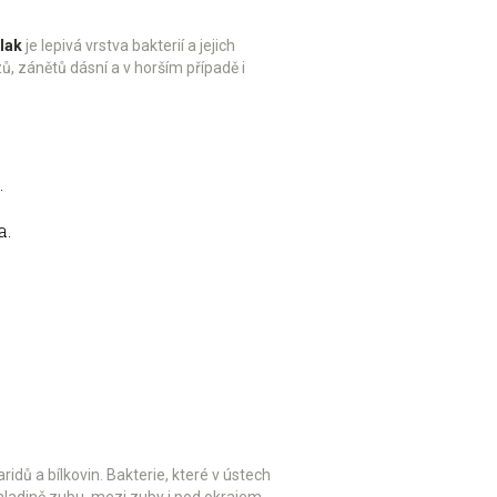
lak
je
lepivá vrstva bakterií a jejich
ů, zánětů dásní a v horším případě i
.
a.
idů a bílkovin. Bakterie, které v ústech
k hladině zubu, mezi zuby i pod okrajem