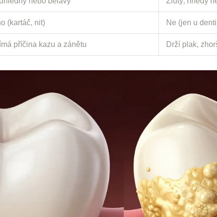
ůhledný nebo bělavý
Žlutý, hnědý n
o (kartáč, nit)
Ne (jen u denti
ímá příčina kazu a zánětu
Drží plak, zho