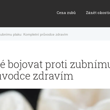
Cena zubů
Zánět okosti
i zubnímu plaku: Kompletní průvodce zdravím
té bojovat proti zubním
ůvodce zdravím