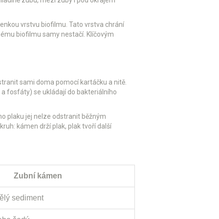
tenkou vrstvu biofilmu. Tato vrstva chrání
ilnému biofilmu samy nestačí. Klíčovým
tranit sami doma pomocí kartáčku a nitě.
a fosfáty) se ukládají do bakteriálního
ho plaku jej nelze odstranit běžným
h: kámen drží plak, plak tvoří další
Zubní kámen
ělý sediment