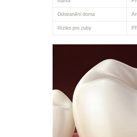
Barva
Pr
Odstranění doma
An
Riziko pro zuby
Př