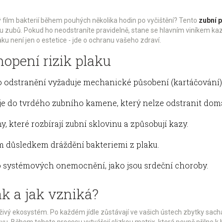
ný film bakterií během pouhých několika hodin po vyčištění? Tento
zubní p
hu zubů
. Pokud ho neodstraníte pravidelně, stane se hlavním viníkem kaz
ku není jen o estetice - jde o ochranu vašeho zdraví.
hopení rizik plaku
eho odstranění vyžaduje mechanické působení (kartáčování)
je do tvrdého zubního kamene, který nelze odstranit dom
y, které rozbírají zubní sklovinu a způsobují kazy.
ým důsledkem dráždění bakteriemi z plaku.
ko systémových onemocnění, jako jsou srdeční choroby.
ak a jak vzniká?
živý ekosystém. Po každém jídle zůstávají ve vašich ústech zbytky sachar
travu. Během tohoto procesu vytvářejí slizkou matrix, která pevně přilne 