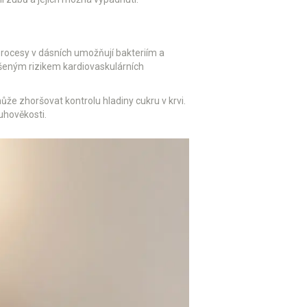
é procesy v dásních umožňují bakteriím a
ýšeným rizikem kardiovaskulárních
ůže zhoršovat kontrolu hladiny cukru v krvi.
uhověkosti.