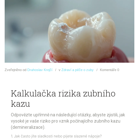
Zveřejněno
od
Drahoslav Krejčí
v
Zdraví a péče o zuby
Komentáře
0
Kalkulačka rizika zubního
kazu
Odpovězte upřímně na následující otázky, abyste zjistili, jak
vysoké je vaše riziko pro vznik počínajícího zubního kazu
(demineralizace).
1. Jak často jíte sladkosti nebo pijete slazené nápoje?