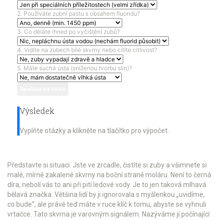
2. Používáte zubní pastu s obsahem fluoridu?
3. Co děláte ihned po vyčištění zubů?
4. Vidíte na zubech bílé skvrny nebo cítíte citlivost?
5. Máte suchá ústa (sníženou tvorbu slin)?
Spočítat mé riziko
Výsledek
Vyplňte otázky a klikněte na tlačítko pro výpočet.
Představte si situaci. Jste ve zrcadle, čistíte si zuby a všimnete si
malé, mírně zakalené skvrny na boční straně moláru. Není to černá
díra, nebolí vás to ani při pití ledové vody. Je to jen taková mlhavá
bělavá značka. Většina lidí by ji ignorovala s myšlenkou „uvidíme,
co bude“, ale právě teď máte v ruce klíč k tomu, abyste se vyhnuli
vrtačce. Tato skvrna je varovným signálem. Nazýváme jí počínající