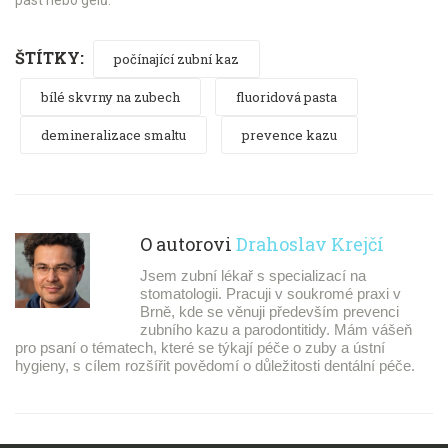
past nebo gelů.
ŠTÍTKY:
počínající zubní kaz
bílé skvrny na zubech
fluoridová pasta
demineralizace smaltu
prevence kazu
O autorovi
Drahoslav Krejčí
Jsem zubní lékař s specializací na
stomatologii. Pracuji v soukromé praxi v
Brně, kde se věnuji především prevenci
zubního kazu a parodontitidy. Mám vášeň
pro psaní o tématech, které se týkají péče o zuby a ústní
hygieny, s cílem rozšířit povědomí o důležitosti dentální péče.