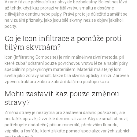
V rané fázi je počínající kaz obvykle bezbolestný. Bolest nastává
až tehdy, když kaz prorazí vnější vrstvu smaltu a dosáhne
citlivějšího dentinu nebo pulpy. Právě proto je důležité zaměřit se
na vizuální příznaky, jako jsou bílé skvrny, než se objeví jakékoli
pocity.
Co je Icon infiltrace a pomůže proti
bílým skvrnám?
Icon (Infiltrating Composite) je minimálně invazivní metoda, při
které zubař odstraní pouze povrchovou vrstvu léze a naplní póry
speciálním pryskyřičným materiálem. Materiál má stejný lom
světla jako zdravý smalt, takže bílá skvrna opticky zmizí. Zároveň
zpevní strukturu zubu a zabrání dalšímu postupu kazu.
Mohu zastavit kaz pouze změnou
stravy?
Změna stravy je nezbytná pro zastavení dalšího poškození, ale
nestačí k opravě již vzniklé demineralizace. Aby se smalt obnovil,
potřebujete dodatečný přísun minerálů, především fluoridu,
vápníku a fosfátu, který získáte pomocí specializovaných zubních