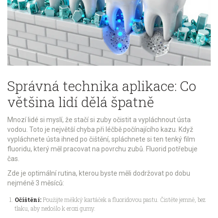
Správná technika aplikace: Co
většina lidí dělá špatně
Mnozí lidé si myslí, že stačí si zuby očistit a vypláchnout ústa
vodou. Toto je největší chyba při léčbě počínajícího kazu. Když
vypláchnete ústa ihned po čištění, spláchnete si ten tenký film
fluoridu, který měl pracovat na povrchu zubů. Fluorid potřebuje
čas.
Zde je optimální rutina, kterou byste měli dodržovat po dobu
nejméně 3 měsíců:
Očištění:
Použijte měkký kartáček a fluoridovou pastu. Čistěte jemně, bez
tlaku, aby nedošlo k erozi gumy.