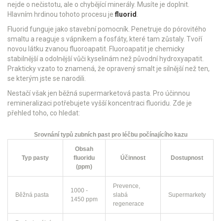
nejde o nečistotu, ale o chybějící minerály. Musíte je doplnit.
Hlavním hrdinou tohoto procesu je
fluorid
.
Fluorid funguje jako stavební pomocník. Penetruje do pórovitého
smaltu a reaguje s vápníkem a fosfáty, které tam zůstaly. Tvoří
novou látku zvanou fluoroapatit. Fluoroapatit je chemicky
stabilnější a odolnější vůči kyselinám než původní hydroxyapatit.
Prakticky vzato to znamená, že opravený smalt je silnější než ten,
se kterým jste se narodili.
Nestačí však jen běžná supermarketová pasta. Pro účinnou
remineralizaci potřebujete vyšší koncentraci fluoridu. Zde je
přehled toho, co hledat:
Srovnání typů zubních past pro léčbu počínajícího kazu
Obsah
Typ pasty
fluoridu
Účinnost
Dostupnost
(ppm)
Prevence,
1000 -
Běžná pasta
slabá
Supermarkety
1450 ppm
regenerace