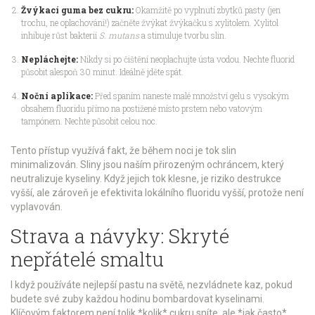
Žvýkací guma bez cukru:
Okamžitě po vyplnutí zbytků pasty (jen
trochu, ne oplachování!) začněte žvýkat žvýkačku s xylitolem. Xylitol
inhibuje růst bakterií
S. mutans
a stimuluje tvorbu slin.
Nepláchejte:
Nikdy si po čištění neoplachujte ústa vodou. Nechte fluorid
působit alespoň 30 minut. Ideálně jděte spát.
Noční aplikace:
Před spaním naneste malé množství gelu s vysokým
obsahem fluoridu přímo na postižené místo prstem nebo vatovým
tampónem. Nechte působit celou noc.
Tento přístup využívá fakt, že během noci je tok slin
minimalizován. Sliny jsou naším přirozeným ochráncem, který
neutralizuje kyseliny. Když jejich tok klesne, je riziko destrukce
vyšší, ale zároveň je efektivita lokálního fluoridu vyšší, protože není
vyplavován.
Strava a návyky: Skryté
nepřátelé smaltu
I když používáte nejlepší pastu na světě, nezvládnete kaz, pokud
budete své zuby každou hodinu bombardovat kyselinami.
Klíčovým faktorem není tolik *kolik* cukru sníte, ale *jak často*.