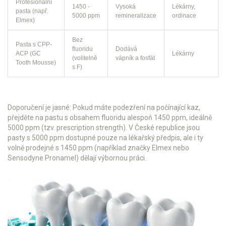
Profesionální
1450 -
Vysoká
Lékárny,
pasta (např.
5000 ppm
remineralizace
ordinace
Elmex)
Bez
Pasta s CPP-
fluoridu
Dodává
ACP (GC
Lékárny
(volitelně
vápník a fosfát
Tooth Mousse)
s F)
Doporučení je jasné: Pokud máte podezření na počínající kaz,
přejděte na pastu s obsahem fluoridu alespoň 1450 ppm, ideálně
5000 ppm (tzv. prescription strength). V České republice jsou
pasty s 5000 ppm dostupné pouze na lékařský předpis, ale i ty
volně prodejné s 1450 ppm (například značky Elmex nebo
Sensodyne Pronamel) dělají výbornou práci.