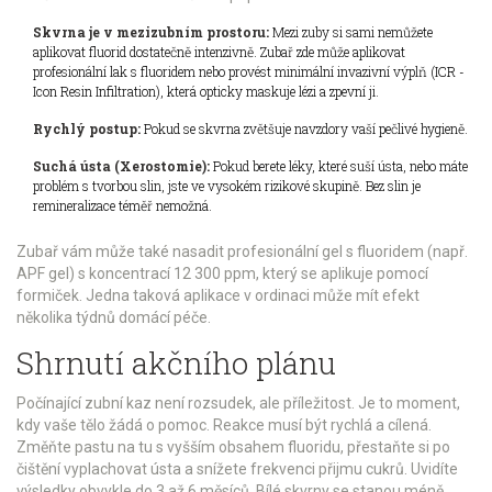
Skvrna je v mezizubním prostoru:
Mezi zuby si sami nemůžete
aplikovat fluorid dostatečně intenzivně. Zubař zde může aplikovat
profesionální lak s fluoridem nebo provést minimální invazivní výplň (ICR -
Icon Resin Infiltration), která opticky maskuje lézi a zpevní ji.
Rychlý postup:
Pokud se skvrna zvětšuje navzdory vaší pečlivé hygieně.
Suchá ústa (Xerostomie):
Pokud berete léky, které suší ústa, nebo máte
problém s tvorbou slin, jste ve vysokém rizikové skupině. Bez slin je
remineralizace téměř nemožná.
Zubař vám může také nasadit profesionální gel s fluoridem (např.
APF gel) s koncentrací 12 300 ppm, který se aplikuje pomocí
formiček. Jedna taková aplikace v ordinaci může mít efekt
několika týdnů domácí péče.
Shrnutí akčního plánu
Počínající zubní kaz není rozsudek, ale příležitost. Je to moment,
kdy vaše tělo žádá o pomoc. Reakce musí být rychlá a cílená.
Změňte pastu na tu s vyšším obsahem fluoridu, přestaňte si po
čištění vyplachovat ústa a snížete frekvenci přijmu cukrů. Uvidíte
výsledky obvykle do 3 až 6 měsíců. Bílé skvrny se stanou méně