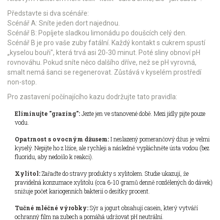
Představte si dva scénáře:
Scénář A: Sníte jeden dort najednou.
Scénář B: Popíjete sladkou limonádu po doušcích celý den.
Scénář B je pro vaše zuby fatální. Každý kontakt s cukrem spustí
„kyselou bouři", která trvá asi 20-30 minut. Poté sliny obnoví pH
rovnováhu. Pokud sníte něco dalšího dříve, než se pH vyrovná,
smalt nemá šanci se regenerovat. Zůstává v kyselém prostředí
non-stop.
Pro zastavení počínajícího kazu dodržujte tato pravidla:
Eliminujte "grazing":
Jezte jen ve stanovené době. Mezi jídly pijte pouze
vodu.
Opatrnost s ovocným džusem:
I neslazený pomerančový džus je velmi
kyselý. Nepijte ho z lžíce, ale rychleji a následně vypláchněte ústa vodou (bez
fluoridu, aby nedošlo k reakci).
Xylitol:
Zařaďte do stravy produkty s xylitolem. Studie ukazují, že
pravidelná konzumace xylitolu (cca 6-10 gramů denně rozdělených do dávek)
snižuje počet kariogenních bakterií o desítky procent.
Tučné mléčné výrobky:
Sýr a jogurt obsahují casein, který vytváří
ochranný film na zubech a pomáhá udržovat pH neutrální.