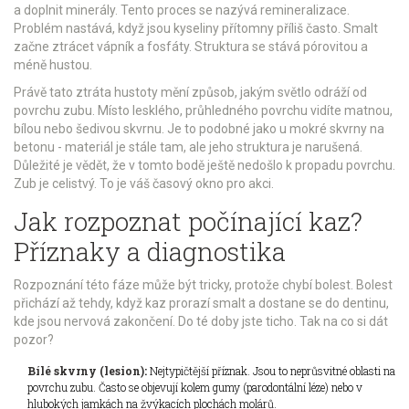
a doplnit minerály. Tento proces se nazývá remineralizace.
Problém nastává, když jsou kyseliny přítomny příliš často. Smalt
začne ztrácet vápník a fosfáty. Struktura se stává pórovitou a
méně hustou.
Právě tato ztráta hustoty mění způsob, jakým světlo odráží od
povrchu zubu. Místo lesklého, průhledného povrchu vidíte matnou,
bílou nebo šedivou skvrnu. Je to podobné jako u mokré skvrny na
betonu - materiál je stále tam, ale jeho struktura je narušená.
Důležité je vědět, že v tomto bodě ještě nedošlo k propadu povrchu.
Zub je celistvý. To je váš časový okno pro akci.
Jak rozpoznat počínající kaz?
Příznaky a diagnostika
Rozpoznání této fáze může být tricky, protože chybí bolest. Bolest
přichází až tehdy, když kaz prorazí smalt a dostane se do dentinu,
kde jsou nervová zakončení. Do té doby jste ticho. Tak na co si dát
pozor?
Bílé skvrny (lesion):
Nejtypičtější příznak. Jsou to neprůsvitné oblasti na
povrchu zubu. Často se objevují kolem gumy (parodontální léze) nebo v
hlubokých jamkách na žvýkacích plochách molárů.