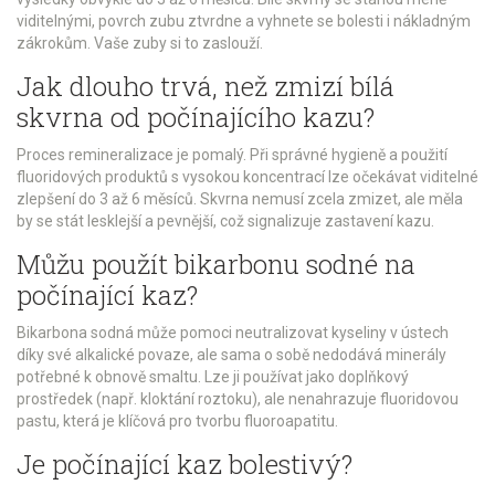
viditelnými, povrch zubu ztvrdne a vyhnete se bolesti i nákladným
zákrokům. Vaše zuby si to zaslouží.
Jak dlouho trvá, než zmizí bílá
skvrna od počínajícího kazu?
Proces remineralizace je pomalý. Při správné hygieně a použití
fluoridových produktů s vysokou koncentrací lze očekávat viditelné
zlepšení do 3 až 6 měsíců. Skvrna nemusí zcela zmizet, ale měla
by se stát lesklejší a pevnější, což signalizuje zastavení kazu.
Můžu použít bikarbonu sodné na
počínající kaz?
Bikarbona sodná může pomoci neutralizovat kyseliny v ústech
díky své alkalické povaze, ale sama o sobě nedodává minerály
potřebné k obnově smaltu. Lze ji používat jako doplňkový
prostředek (např. kloktání roztoku), ale nenahrazuje fluoridovou
pastu, která je klíčová pro tvorbu fluoroapatitu.
Je počínající kaz bolestivý?