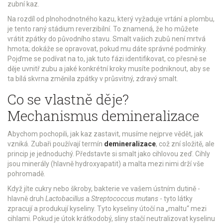
zubní kaz.
Na rozdíl od plnohodnotného kazu, který vyžaduje vrtání a plombu,
je tento raný stádium reverzibilní. To znamená, že ho můžete
vrátit zpátky do původního stavu. Smalt vašich zubů není mrtvá
hmota; dokáže se opravovat, pokud mu dáte správné podmínky.
Pojďme se podívat na to, jak tuto fázi identifikovat, co přesně se
děje uvnitř zubu a jaké konkrétní kroky musíte podniknout, aby se
ta bílá skvrna změnila zpátky v průsvitný, zdravý smalt.
Co se vlastně děje?
Mechanismus demineralizace
Abychom pochopili, jak kaz zastavit, musíme nejprve vědět, jak
vzniká. Zubaři používají termín
demineralizace
, což zní složitě, ale
princip je jednoduchý. Představte si smalt jako cihlovou zeď. Cihly
jsou minerály (hlavně hydroxyapatit) a malta mezi nimi drží vše
pohromadě.
Když jíte cukry nebo škroby, bakterie ve vašem ústním dutině -
hlavně druh
Lactobacillus
a
Streptococcus mutans
- tyto látky
zpracují a produkují kyseliny. Tyto kyseliny útočí na „maltu“ mezi
cihlami. Pokud je útok krátkodobý, sliny stačí neutralizovat kyselinu