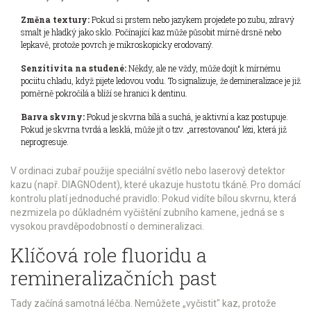
Změna textury:
Pokud si prstem nebo jazykem projedete po zubu, zdravý
smalt je hladký jako sklo. Počínající kaz může působit mírně drsně nebo
lepkavě, protože povrch je mikroskopicky erodovaný.
Senzitivita na studené:
Někdy, ale ne vždy, může dojít k mírnému
pociitu chladu, když pijete ledovou vodu. To signalizuje, že demineralizace je již
poměrně pokročilá a blíží se hranici k dentinu.
Barva skvrny:
Pokud je skvrna bílá a suchá, je aktivní a kaz postupuje.
Pokud je skvrna tvrdá a lesklá, může jít o tzv. „arrestovanou“ lézi, která již
neprogresuje.
V ordinaci zubař použije speciální světlo nebo laserový detektor
kazu (např. DIAGNOdent), které ukazuje hustotu tkáně. Pro domácí
kontrolu platí jednoduché pravidlo: Pokud vidíte bílou skvrnu, která
nezmizela po důkladném vyčištění zubního kamene, jedná se s
vysokou pravděpodobností o demineralizaci.
Klíčová role fluoridu a
remineralizačních past
Tady začíná samotná léčba. Nemůžete „vyčistit" kaz, protože