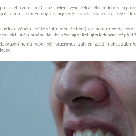
pníku nebo vitamínu D, může ovlivnit vývoj čelisti. Dlouhodobé sání palc
í dopředu - tzv. otvorený přední překryt. Toto se často stává, když dítě
íklad kvůli zánětu - může vést k tomu, že trvalý zub nemá prostor, aby s
z hlavních příčin, proč se děti dnes častěji potřebují ortodoncie než před 3
k, kousání nehtů, nebo noční bruxismus (zatínání zubů) mohou zubní ř
dopad.