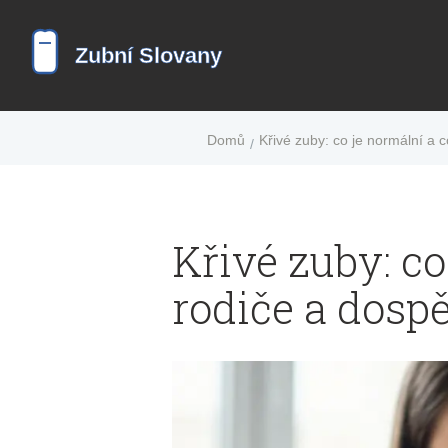
Domů
Křivé zuby: co je normální a 
Křivé zuby: c
rodiče a dospě