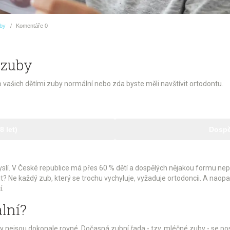
uby
Komentáře
0
 zuby
o vašich dětími zuby normální nebo zda byste měli navštívit ortodontu.
8 let)
Dospěl
í myslí. V České republice má přes 60 % dětí a dospělých nějakou formu ne
it? Ne každý zub, který se trochu vychyluje, vyžaduje ortodoncii. A nao
í.
lní?
zuby nejsou dokonale rovné. Dočasná zubní řada - tzv. mléčné zuby - se 