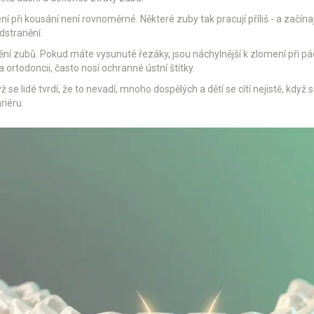
 při kousání není rovnoměrné. Některé zuby tak pracují příliš - a začína
dstranění.
ění zubů. Pokud máte vysunuté řezáky, jsou náchylnější k zlomení při pá
na ortodoncii, často nosí ochranné ústní štítky.
e lidé tvrdí, že to nevadí, mnoho dospělých a dětí se cítí nejistě, když 
riéru.