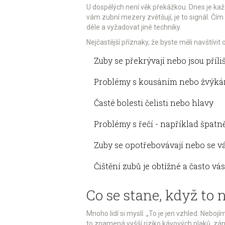
U dospělých není věk překážkou. Dnes je kaž
vám zubní mezery zvětšují, je to signál. Čím 
déle a vyžadovat jiné techniky.
Nejčastější příznaky, že byste měli navštívit 
Zuby se překrývají nebo jsou příl
Problémy s kousáním nebo žvýk
Časté bolesti čelisti nebo hlavy
Problémy s řečí - například špatně
Zuby se opotřebovávají nebo se v
Čištění zubů je obtížné a často vá
Co se stane, když to 
Mnoho lidí si myslí: „To je jen vzhled. Neboj
to znamená vyšší riziko kávových plaků, zán