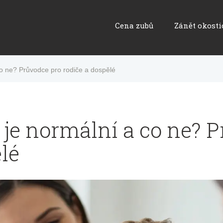
Cena zubů
Zánět okosti
co ne? Průvodce pro rodiče a dospělé
o je normální a co ne? 
lé