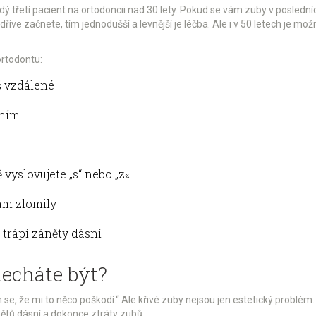
dý třetí pacient na ortodoncii nad 30 lety. Pokud se vám zuby v poslední
dříve začnete, tím jednodušší a levnější je léčba. Ale i v 50 letech je mo
ortodontu:
iš vzdálené
áním
 vyslovujete „s“ nebo „z«
ám zlomily
s trápí záněty dásní
necháte být?
ím se, že mi to něco poškodí.“ Ale křivé zuby nejsou jen estetický problém.
ětů dásní a dokonce ztráty zubů.