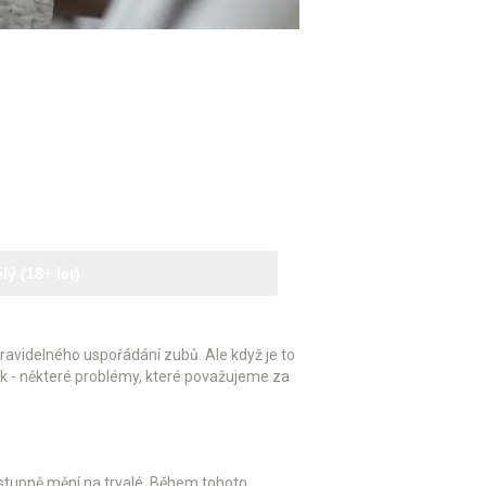
ý (18+ let)
pravidelného uspořádání zubů. Ale když je to
pak - některé problémy, které považujeme za
postupně mění na trvalé. Během tohoto