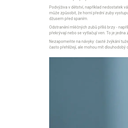
Podvýživa v dětství, například nedostatek vá
může způsobit, že horní přední zuby vystupuj
džusem před spaním.
Odstranění mléčných zubů příliš brzy - např
překrývají nebo se vytlačují ven. To je jedna 
Nezapomeňte na návyky: časté žvýkání tuže
často přehlížejí, ale mohou mít dlouhodobý 