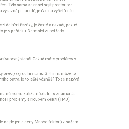
lém. Tělo samo se snaží najít prostor pro
 výrazně posunuté, je čas na vyšetření u
zi dolními řezáky, je časté a nevadí, pokud
to je v pořádku. Normální zubní řada
 první varovný signál. Pokud máte problémy s
áky překrývají dolní víc než 3-4 mm, může to
ího patra, je to ještě vážnější. To se nazývá
vnoměrnému zatížení čelistí. To znamená,
once i problémy s kloubem čelisti (TMJ).
. Ale nejde jen o geny. Mnoho faktorů v našem