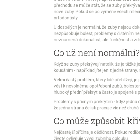
přechodu se může stát, že se zuby překrývaj
nové zuby. Pokud se po výměně všech mléčnýc
ortodontisty.
U dospělých je normální, že zuby nejsou dok
nezpůsobuje bolest, problémy s čištěním neb
neznamená dokonalost, ale funkčnost a zdr
Co už není normální?
Když se zuby překrývají natolik, že je těžké 
kousáním - například jíte jen z jedné strany
Velmi častý problém, který lidé přehlížejí, j
vést k nevolnému opotřebení zubů, bolestem č
hluboký přední překryt a často je spojené s
Problémy s příčným překrytím - když jedna 
že jedna strana čelisti pracuje víc než druh
Co může způsobit kři
Nejčastější příčina je dědičnost. Pokud rodič
životě ovlivňuje vývoj zubního oblouku.