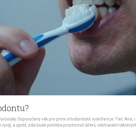
todontu?
yrůstaly. Doporučený věk pro první ortodontické vyšetření je 7 let. Ano
 vyvíjí, a zjistit, zda bude potřeba prostorové šíření, odstranění někter