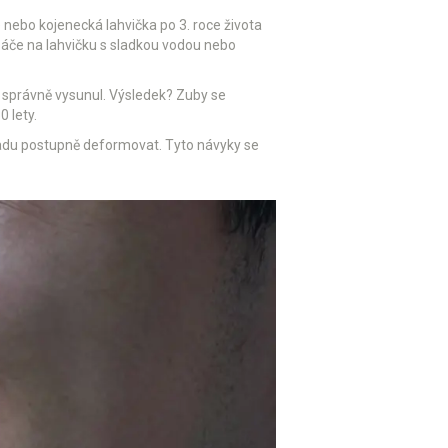
e nebo kojenecká lahvička po 3. roce života
 sáče na lahvičku s sladkou vodou nebo
e správně vysunul. Výsledek? Zuby se
0 lety.
adu postupně deformovat. Tyto návyky se