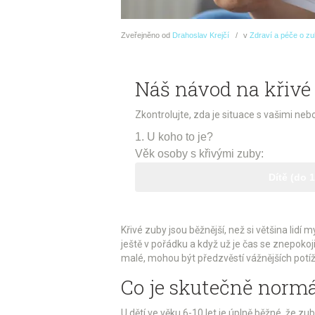
Zveřejněno
od
Drahoslav Krejčí
v
Zdraví a péče o z
Náš návod na křivé
Zkontrolujte, zda je situace s vašimi neb
1. U koho to je?
Věk osoby s křivými zuby:
Dítě (do 1
Křivé zuby jsou běžnější, než si většina lid
ještě v pořádku a když už je čas se znepokoj
malé, mohou být předzvěstí vážnějších potíž
Co je skutečně normá
U dětí ve věku 6-10 let je úplně běžné, že 