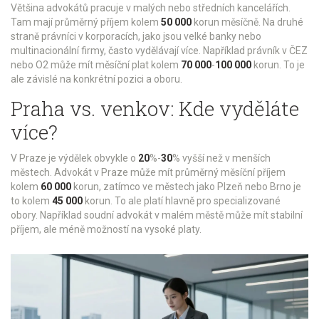
Většina advokátů pracuje v malých nebo středních kancelářích.
Tam mají průměrný příjem kolem
50 000
korun měsíčně. Na druhé
straně právníci v korporacích, jako jsou velké banky nebo
multinacionální firmy, často vydělávají více. Například právník v
ČEZ
nebo
O2
může mít měsíční plat kolem
70 000
-
100 000
korun. To je
ale závislé na konkrétní pozici a oboru.
Praha vs. venkov: Kde vyděláte
více?
V Praze je výdělek obvykle o
20
%-
30
% vyšší než v menších
městech. Advokát v Praze může mít průměrný měsíční příjem
kolem
60 000
korun, zatímco ve městech jako Plzeň nebo Brno je
to kolem
45 000
korun. To ale platí hlavně pro specializované
obory. Například soudní advokát v malém městě může mít stabilní
příjem, ale méně možností na vysoké platy.