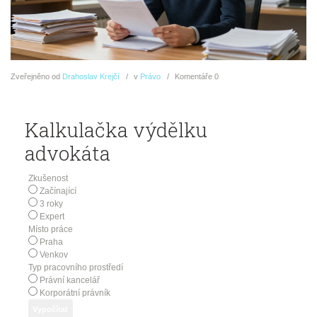
Zveřejněno
od
Drahoslav Krejčí
v
Právo
Komentáře
0
Kalkulačka výdělku
advokáta
Zkušenost
Začínající
3 roky
Expert
Místo práce
Praha
Venkov
Typ pracovního prostředí
Právní kancelář
Korporátní právník
Vypočítat