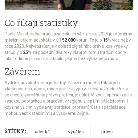
Co říkají statistiky
Podle
Ministerstva práce a sociálních věcí
z roku 2025 je průměrný
měsíční příjem advokáta v ČR
52 000
korun. To je o
15
% více než v
roce 2023. Největší růst je v oblasti
digitálního práva
, kde výdělky
stouply o
25
% za poslední dva roky. Naproti tomu tradiční obory
jako rodinné právo mají stabilní příjmy bez výrazného růstu.
Závěrem
Výdělek advokáta není jednotný. Záleží na mnoha faktorech:
zkušenostech, oboru, místě práce a typu zaměstnavatele. Pokud
se chcete zaměřit na právní profesi, je důležité zvolit specializaci s
vysokou poptávkou a pracovat v regionu s lepšími příležitostmi. I
když ne všichni vydělávají statisíce, profesní růst a specializace
mohou vést k stabilnímu a vysokému příjmu.
ŠTÍTKY:
advokát
výdělek
právo