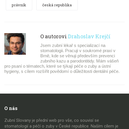
právník
česká republika
O autorovi
Drahoslav Krejčí
Jsem zubní lékař s specializací na
stomatologii. Pracuji v soukromé praxi v
Brně, kde se věnuji především prevenci
zubního kazu a parodontitidy. Mám vášeň
pro psaní o tématech, které se týkají péče o zuby a ústní
hygieny, s cílem rozšířit povědomí o důležitosti dentální péče.
O nás
Zubní Slovany je přední web pro vše, co souvisí se
stomatologií a péčí o zuby v České republice. Naším cílem je