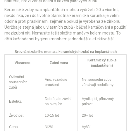
bakterie, hrozí zánět dásní a kazění pilířových zubů.
Keramické zuby na implantátech mohou vydržet i 20 a více let,
někdo říká, že i doživotně. Samotná keramická korunka je velmi
odolná proti prasklinám, zejména pokud je vyrobena ze zirkonu.
Údržba je stejná jako u vlastních zubů - běžná kartáčování a použití
mezizubní niti. Nemusíte řešit složité manévry kolem mostu. To
dělá každodenní hygienu mnohem jednodušší a efektivnější.
Srovnání zubního mostu a keramických zubů na implantátech
Keramický zub (s
Vlastnost
Zubní most
implantátem)
Ovlivnění
Ano, vyžaduje
Ne, sousední zuby
sousedních
broušení
zůstávají nedotčeny
zubů
Dobrá, ale závisí
Vynikající, přirozený
Estetika
na okrajích
průsvit
Životnost
10-15 let
20+ let
Cena
Nižší
Vyšší