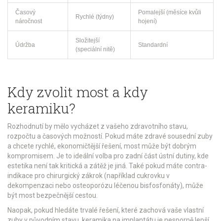
Časový
Pomalejší (měsíce kvůli
Rychlé (týdny)
náročnost
hojení)
Složitejší
Údržba
Standardní
(speciální nitě)
Kdy zvolit most a kdy
keramiku?
Rozhodnutí by mělo vycházet z vašeho zdravotního stavu,
rozpočtu a časových možností. Pokud máte zdravé sousední zuby
a chcete rychlé, ekonomičtější řešení, most může být dobrým
kompromisem. Je to ideální volba pro zadní část ústní dutiny, kde
estetika není tak kritická a zátěž je jiná. Také pokud máte contra-
indikace pro chirurgický zákrok (například cukrovku v
dekompenzaci nebo osteoporózu léčenou bisfosfonáty), může
být most bezpečnější cestou.
Naopak, pokud hledáte trvalé řešení, které zachová vaše vlastní
zuby v původním stavu, keramika na implantátu je nesporně lepší