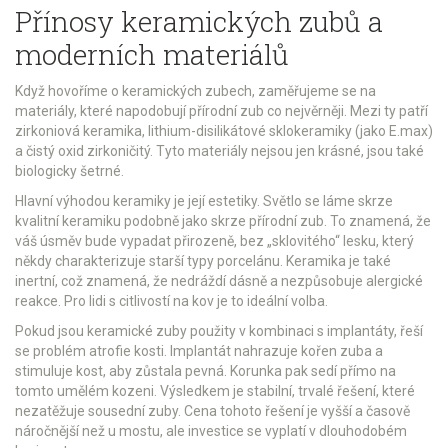
Přínosy keramických zubů a
moderních materiálů
Když hovoříme o
keramických zubech
, zaměřujeme se na
materiály, které napodobují přírodní zub co nejvěrněji. Mezi ty patří
zirkoniová keramika, lithium-disilikátové sklokeramiky (jako E.max)
a čistý oxid zirkoničitý. Tyto materiály nejsou jen krásné, jsou také
biologicky šetrné.
Hlavní výhodou keramiky je její estetiky. Světlo se láme skrze
kvalitní keramiku podobně jako skrze přírodní zub. To znamená, že
váš úsměv bude vypadat přirozeně, bez „sklovitého“ lesku, který
někdy charakterizuje starší typy porcelánu. Keramika je také
inertní, což znamená, že nedráždí dásně a nezpůsobuje alergické
reakce. Pro lidi s citlivostí na kov je to ideální volba.
Pokud jsou keramické zuby použity v kombinaci s
implantáty
, řeší
se problém atrofie kosti. Implantát nahrazuje kořen zuba a
stimuluje kost, aby zůstala pevná. Korunka pak sedí přímo na
tomto umělém kozeni. Výsledkem je stabilní, trvalé řešení, které
nezatěžuje sousední zuby. Cena tohoto řešení je vyšší a časově
náročnější než u mostu, ale investice se vyplatí v dlouhodobém