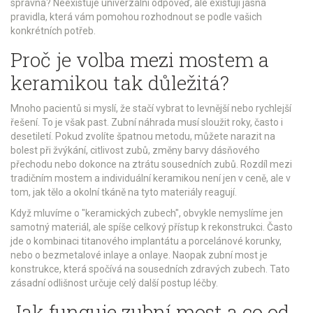
správná? Neexistuje univerzální odpověď, ale existují jasná
pravidla, která vám pomohou rozhodnout se podle vašich
konkrétních potřeb.
Proč je volba mezi mostem a
keramikou tak důležitá?
Mnoho pacientů si myslí, že stačí vybrat to levnější nebo rychlejší
řešení. To je však past. Zubní náhrada musí sloužit roky, často i
desetiletí. Pokud zvolíte špatnou metodu, můžete narazit na
bolest při žvýkání, citlivost zubů, změny barvy dásňového
přechodu nebo dokonce na ztrátu sousedních zubů. Rozdíl mezi
tradičním mostem a individuální keramikou není jen v ceně, ale v
tom, jak tělo a okolní tkáně na tyto materiály reagují.
Když mluvíme o "keramických zubech", obvykle nemyslíme jen
samotný materiál, ale spíše celkový přístup k rekonstrukci. Často
jde o kombinaci titanového implantátu a porcelánové korunky,
nebo o bezmetalové inlaye a onlaye. Naopak zubní most je
konstrukce, která spočívá na sousedních zdravých zubech. Tato
zásadní odlišnost určuje celý další postup léčby.
Jak funguje zubní most a co od