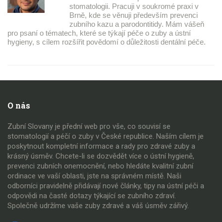
stomatologii. Pracuji v soukromé praxi v
Brně, kde se věnuji především prevenci
zubního kazu a parodontitidy. Mám vášeň
pro psaní o tématech, které se týkají péče o zuby a ústní
hygieny, s cílem rozšířit povědomí o důležitosti dentální péče.
O nás
Zubní Slovany je přední web pro vše, co souvisí se
stomatologií a péčí o zuby v České republice. Naším cílem je
poskytnout kompletní informace a rady pro zdravé zuby a
krásný úsměv. Chcete-li se dozvědět více o ústní hygieně,
prevenci zubních onemocnění, nebo hledáte kvalitní zubní
ordinace ve vaší oblasti, jste na správném místě. Naši
odborníci pravidelně přidávají nové články, tipy na ústní péči a
odpovědi na časté dotazy týkající se zubního zdraví.
Společně udržíme vaše zuby zdravé a váš úsměv zářivý.