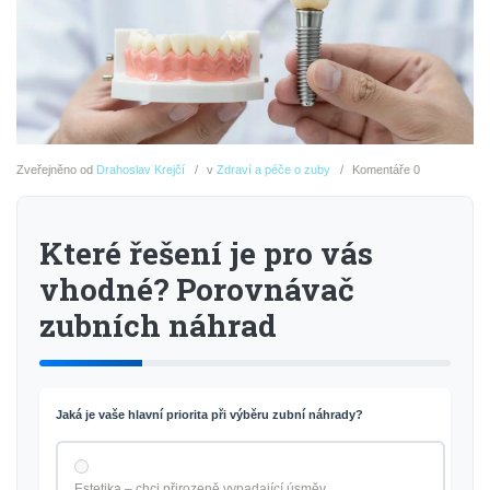
Zveřejněno
od
Drahoslav Krejčí
v
Zdraví a péče o zuby
Komentáře
0
Které řešení je pro vás
vhodné? Porovnávač
zubních náhrad
Jaká je vaše hlavní priorita při výběru zubní náhrady?
Estetika – chci přirozeně vypadající úsměv