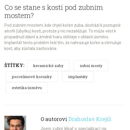
Co se stane s kostí pod zubním
mostem?
Pod zubním mostem, kde chybí kořen zuba, dochází k postupné
atrofii (úbytku) kosti, protože ji nic nezatěžuje. To může vést k
propadnutí dásní a změně tvaru obličeje v oblasti úsměvu.
Implantát tento problém řeší tím, že nahrazuje kořen a stimuluje
kost, aby zůstala zachována.
ŠTÍTKY:
keramické zuby
zubní mosty
porcelánové korunky
implantáty
estetika úsměvu
O autorovi
Drahoslav Krejčí
Jsem zubní lékař s specializací na