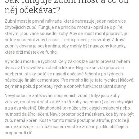
něj očekávat?
Zubní most
je pevná náhrada, která nahrazuje jeden nebo více
chybějících zubů. Funguje na principu mostu - opírá se o pilíře,
kterými jsou vaše sousední zuby. Aby se most mohl připravit, je
nutné sousední zuby brousit. Tento proces je nevratný. Zdravá
zubní sklovina je odstraněna, aby mohly být nasazeny korunky,
které drží můstek ve funkci.
Výhodou mostu je rychlost. Celý zákrok lze často provést během
dvou až tří návštěv u zubního lékaře. Nejprve se zub připraví a
odeberou otisky, poté se nasadí dočasné řešení a po týdnech
následuje finální cementace. Pro mnoho lidí je tato rychlost klíčová,
zejména pokud potřebují rychle obnovit funkčnost ústní dutiny.
Nevýhodou je zatěžování sousedních zubů. I když jsou zuby
zdravé, musí nyní nést zátěž za tři zuby najednou (za ten chybějící
a za dva vlastní). Dlouhodobě to může vést k jejich oslabení nebo
nutnosti dalšího léčení. Navíc prostor pod můstkem, kde by měl být
zub, nemá kořen. Kost v tomto místě postupně atrofie, protože ji
nic nezatěžuje. To může časem vést ke změně profilu obličeje a
propadnutí rtů.