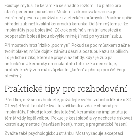
Existuje mýtus, že keramika se snadno rozlomí. To platilo pro
starší generace porcelánu. Moderní zirkoniová keramika je
extrémně pevná a používá se i v leteckém průmyslu. Praskne spíše
přírodní zub než kvalitní keramická korunka. Dalším mýtem je, že
implantáty jsou bolestivé. Zákrok probíhá v místní anestezii a
pooperační bolesti jsou obvykle mírnější než po vytržení zubu.
Při mostech hrozí riziko „podmytí“. Pokud se pod můstkem začne
tvořit plaket, může dojít k zánětu dásní a postupu kazu na pilířích.
To je tiché riziko, které se projeví až tehdy, když je zub již
nefunkční. U keramiky na implantátu toto riziko neexistuje,
protože každý zub má svůj vlastní „kořen“ a přístup pro čištění je
otevřený.
Praktické tipy pro rozhodování
Před tím, než se rozhodnete, požádejte svého zubního lékaře o 3D
CT vyšetření. To ukáže kvalitu vaší kosti a zda je vhodná pro
implantáty. Pokud je kost dostatečná, keramika na implantátu je
téměř vždy lepší volbou. Pokud je kost slabá a vy nechcete riskovat
kostní augmentaci (navážení kosti), most je pragmatické řešení.
Zvažte také psychologickou stránku. Most vyžaduje akceptaci