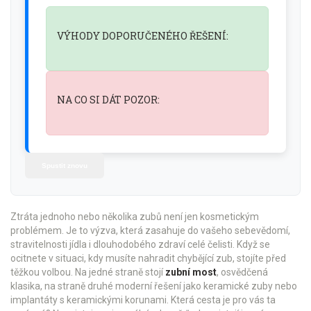
VÝHODY DOPORUČENÉHO ŘEŠENÍ:
NA CO SI DÁT POZOR:
Spustit znovu
Ztráta jednoho nebo několika zubů není jen kosmetickým
problémem. Je to výzva, která zasahuje do vašeho sebevědomí,
stravitelnosti jídla i dlouhodobého zdraví celé čelisti. Když se
ocitnete v situaci, kdy musíte nahradit chybějící zub, stojíte před
těžkou volbou. Na jedné straně stojí
zubní most
, osvědčená
klasika, na straně druhé moderní řešení jako
keramické zuby
nebo
implantáty s keramickými korunami. Která cesta je pro vás ta