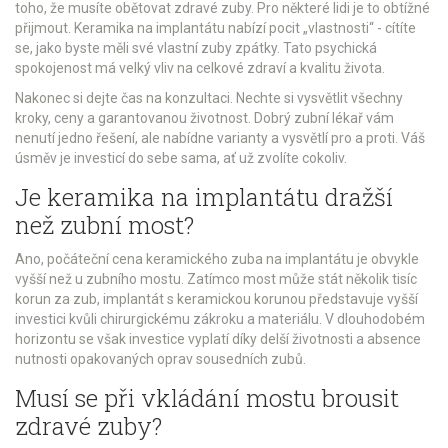
toho, že musíte obětovat zdravé zuby. Pro některé lidi je to obtížné
přijmout. Keramika na implantátu nabízí pocit „vlastnosti“ - cítíte
se, jako byste měli své vlastní zuby zpátky. Tato psychická
spokojenost má velký vliv na celkové zdraví a kvalitu života.
Nakonec si dejte čas na konzultaci. Nechte si vysvětlit všechny
kroky, ceny a garantovanou životnost. Dobrý zubní lékař vám
nenutí jedno řešení, ale nabídne varianty a vysvětlí pro a proti. Váš
úsměv je investicí do sebe sama, ať už zvolíte cokoliv.
Je keramika na implantátu dražší
než zubní most?
Ano, počáteční cena keramického zuba na implantátu je obvykle
vyšší než u zubního mostu. Zatímco most může stát několik tisíc
korun za zub, implantát s keramickou korunou představuje vyšší
investici kvůli chirurgickému zákroku a materiálu. V dlouhodobém
horizontu se však investice vyplatí díky delší životnosti a absence
nutnosti opakovaných oprav sousedních zubů.
Musí se při vkládání mostu brousit
zdravé zuby?