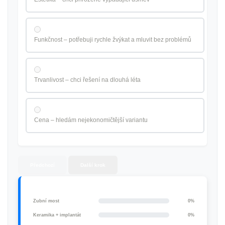
Funkčnost – potřebuji rychle žvýkat a mluvit bez problémů
Trvanlivost – chci řešení na dlouhá léta
Cena – hledám nejekonomičtější variantu
Předchozí
Další krok
Zubní most
0%
Keramika + implantát
0%