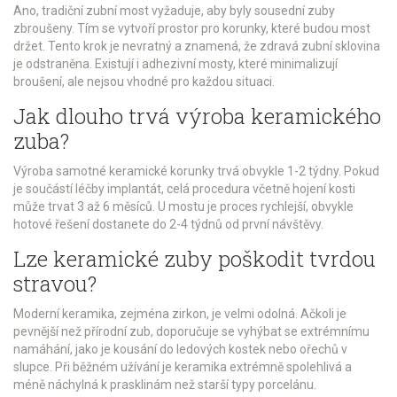
Ano, tradiční zubní most vyžaduje, aby byly sousední zuby
zbroušeny. Tím se vytvoří prostor pro korunky, které budou most
držet. Tento krok je nevratný a znamená, že zdravá zubní sklovina
je odstraněna. Existují i adhezivní mosty, které minimalizují
broušení, ale nejsou vhodné pro každou situaci.
Jak dlouho trvá výroba keramického
zuba?
Výroba samotné keramické korunky trvá obvykle 1-2 týdny. Pokud
je součástí léčby implantát, celá procedura včetně hojení kosti
může trvat 3 až 6 měsíců. U mostu je proces rychlejší, obvykle
hotové řešení dostanete do 2-4 týdnů od první návštěvy.
Lze keramické zuby poškodit tvrdou
stravou?
Moderní keramika, zejména zirkon, je velmi odolná. Ačkoli je
pevnější než přírodní zub, doporučuje se vyhýbat se extrémnímu
namáhání, jako je kousání do ledových kostek nebo ořechů v
slupce. Při běžném užívání je keramika extrémně spolehlivá a
méně náchylná k prasklinám než starší typy porcelánu.