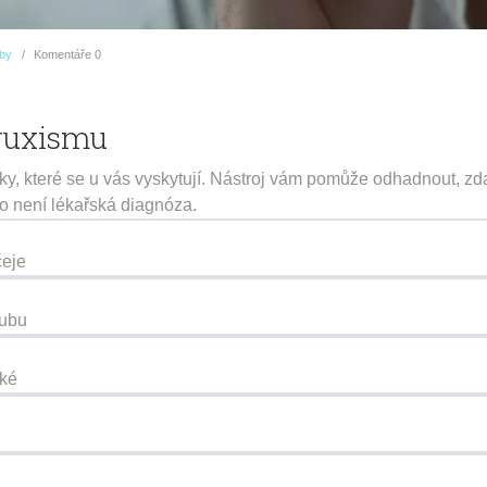
uby
Komentáře
0
bruxismu
, které se u vás vyskytují. Nástroj vám pomůže odhadnout, zda
o není lékařská diagnóza.
čeje
oubu
dké