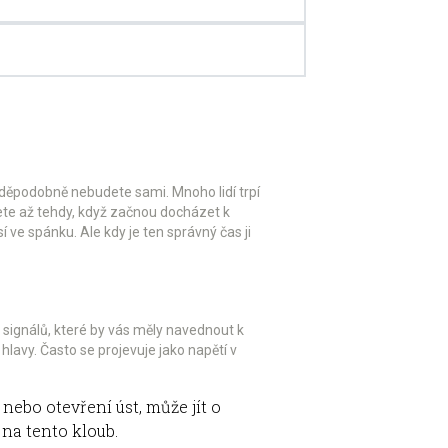
avděpodobně nebudete sami. Mnoho lidí trpí
nete až tehdy, když začnou docházet k
sí ve spánku. Ale kdy je ten správný čas ji
 signálů, které by vás měly navednout k
lavy. Často se projevuje jako napětí v
 nebo otevření úst, může jít o
na tento kloub.