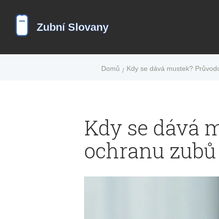
Domů
Kdy se dává mustek? Průvodc
Kdy se dává 
ochranu zubů