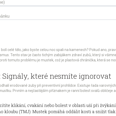
oe)
spánku
m bolí celé tělo, jako byste celou noc spali na kamenech? Pokud ano, pr
ismus
. Tento stav je často tichým zabijákem zdraví zubů, který si všim
proti tomuto problému je
mustek
, což je plastová chránička, která se no
 Signály, které nesmíte ignorovat
dhalí erodované zuby při preventivní prohlídce. Existuje řada varovných
tku. Prvním a nejčastějším příznakem je ranní bolest svalů obličeje a h
ítíte klikání, cvakání nebo bolest v oblasti uší při žvýkání
kloubu (TMJ). Mustek pomáhá oddálit kosti a snížit tlak 