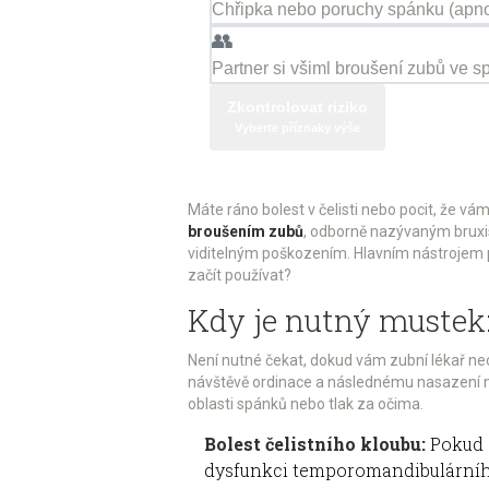
Chřipka nebo poruchy spánku (apn
👥
Partner si všiml broušení zubů ve 
Zkontrolovat riziko
Vyberte příznaky výše
Máte ráno bolest v čelisti nebo pocit, že vá
broušením zubů
, odborně nazývaným
brux
viditelným poškozením.
Hlavním nástrojem 
začít používat?
Kdy je nutný mustek:
Není nutné čekat, dokud vám zubní lékař neo
návštěvě ordinace a následnému nasazení mus
oblasti spánků nebo tlak za očima.
Bolest čelistního kloubu:
Pokud c
dysfunkci temporomandibulárního 