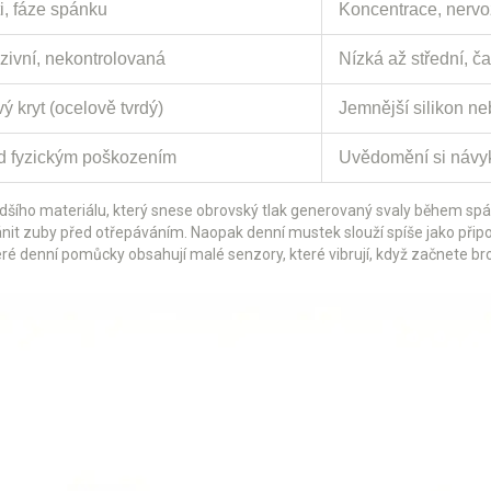
i, fáze spánku
Koncentrace, nervo
zivní, nekontrolovaná
Nízká až střední, 
ý kryt (ocelově tvrdý)
Jemnější silikon ne
d fyzickým poškozením
Uvědomění si návyk
rdšího materiálu, který snese obrovský tlak generovaný svaly během spán
ránit zuby před otřepáváním. Naopak
denní mustek
slouží spíše jako přip
teré denní pomůcky obsahují malé senzory, které vibrují, když začnete bro