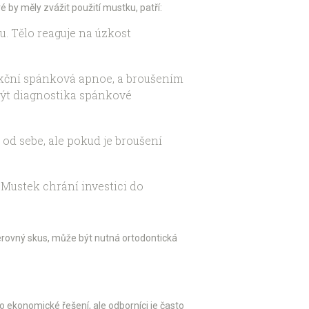
é by měly zvážit použití mustku, patří:
u. Tělo reaguje na úzkost
rukční spánková apnoe, a broušením
být diagnostika spánkové
od sebe, ale pokud je broušení
 Mustek chrání investici do
erovný skus, může být nutná ortodontická
o ekonomické řešení, ale odborníci je často