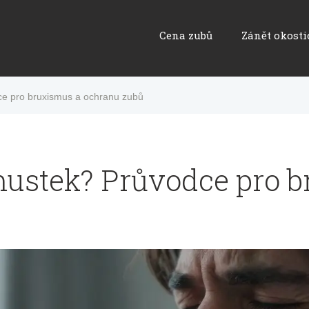
Cena zubů
Zánět okosti
e pro bruxismus a ochranu zubů
mustek? Průvodce pro b