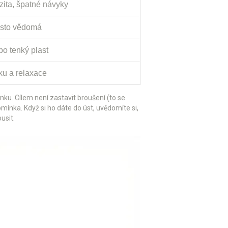
zita, špatné návyky
často vědomá
bo tenký plast
u a relaxace
ku. Cílem není zastavit broušení (to se
omínka. Když si ho dáte do úst, uvědomíte si,
usit.