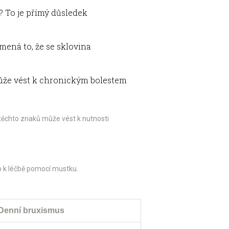
y? To je přímý důsledek
mená to, že se sklovina
 může vést k chronickým bolestem
těchto znaků může vést k nutnosti
up k léčbě pomocí mustku.
Denní bruxismus