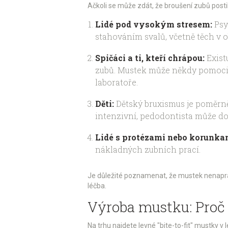
Ačkoli se může zdát, že broušení zubů postihu
Lidé pod vysokým stresem:
Psy
stahováním svalů, včetně těch v ob
Spičáci a ti, kteří chrápou:
Exist
zubů. Mustek může někdy pomoci u
laboratoře.
Děti:
Dětský bruxismus je poměrně 
intenzivní, pedodontista může d
Lidé s protézami nebo korunka
nákladných zubních prací.
Je důležité poznamenat, že mustek nenaprav
léčba.
Výroba mustku: Proč 
Na trhu najdete levné "bite-to-fit" mustky 