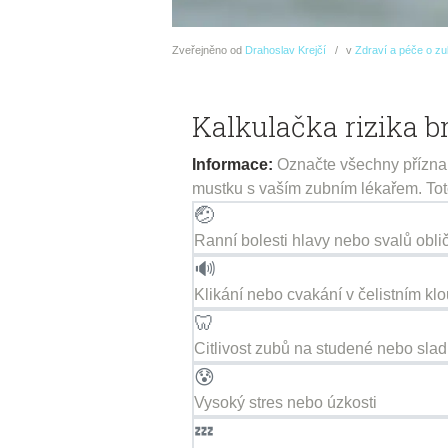
Zveřejněno
od
Drahoslav Krejčí
v
Zdraví a péče o z
Kalkulačka rizika 
Informace:
Označte všechny příznaky
mustku s vaším zubním lékařem. Tot
🤕
Ranní bolesti hlavy nebo svalů obli
🔊
Klikání nebo cvakání v čelistním kl
🦷
Citlivost zubů na studené nebo sla
😰
Vysoký stres nebo úzkosti
💤