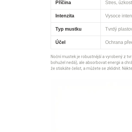
Příčina
Stres, úzkost
Intenzita
Vysoce inten
Typ mustku
Tvrdý plastov
Účel
Ochrana pře
Noční mustek
je robustnější a vyrobený z tv
bohužel nedá), ale absorbovat energii a ch
že stiskáte čelist, a můžete se zklidnit. Něk