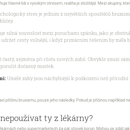
je hlavně lidi s vysokým stresem, realita je složitější. Mezi skupiny, kter
chologický stres je jedním z největších spouštěčů bruxism
ličeji.
uje silná souvislost mezi poruchami spánku, jako je obst
držet cesty volnější, i když primárním řešením by měla 
častý, zejména při růstu nových zubů. Obvykle zmizí sám 
oporučit dočasný mustek.
mi:
Umělé zuby jsou náchylnější k poškození než přírodní.
í příčinu bruxismu, pouze jeho následky. Pokud je příčinou například n
nepoužívat ty z lékárny?
v lékárnách nebo supermarketech za pár stovek korun. Mohou se zdát jak