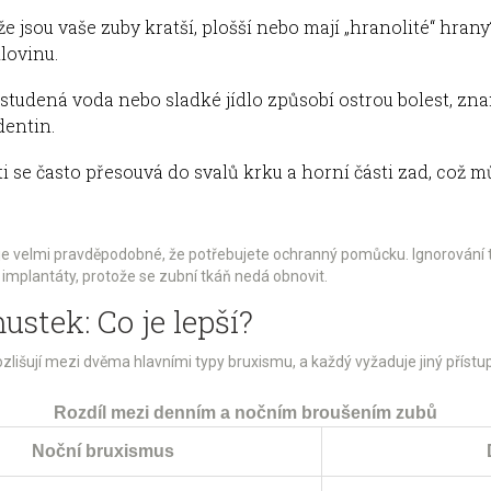
, že jsou vaše zuby kratší, plošší nebo mají „hranolité“ hran
lovinu.
tudená voda nebo sladké jídlo způsobí ostrou bolest, zna
dentin.
sti se často přesouvá do svalů krku a horní části zad, což
je velmi pravděpodobné, že potřebujete ochranný pomůcku. Ignorování 
implantáty, protože se zubní tkáň nedá obnovit.
stek: Co je lepší?
ozlišují mezi dvěma hlavními typy bruxismu, a každý vyžaduje jiný příst
Rozdíl mezi denním a nočním broušením zubů
Noční bruxismus