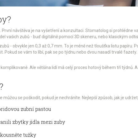
by?
. První návštěva je na vyšetření a konzultaci. Stomatolog si prohlédne v
del vašich zubů - buď digitálně pomocí 3D skeneru, nebo klasickým odti
ubů - obvykle jen 0,3 až 0,7 mm. To je méně než tloušťka listu papíru. 
t. Pokud se vám to líbí, pak se po týdnu nebo dvou nasadí trvalé fazety. 
a komplikované. Ale většina lidí má celý proces hotový během tří týdnů. A
?
le můžou se poškodit, pokud je nechráníte. Nejlepší způsob, jak je udržet,
uoridovou zubní pastou
ranili zbytky jídla mezi zuby
 kousněte tužky