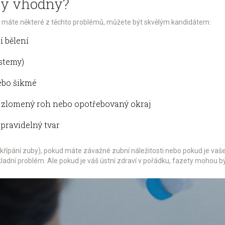
ety vhodný?
d máte některé z těchto problémů, můžete být skvělým kandidátem:
í bělení
stemy)
nebo šikmé
 zlomený roh nebo opotřebovaný okraj
epravidelný tvar
křípání zuby), pokud máte závažné zubní náležitosti nebo pokud je vaše
ákladní problém. Ale pokud je váš ústní zdraví v pořádku, fazety mohou 