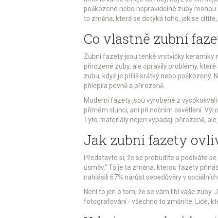
poškozené nebo nepravidelné zuby mohou znič
to změna, která se dotýká toho, jak se cítít
Co vlastně zubní faze
Zubní fazety jsou tenké vrstvičky keramiky 
přirozené zuby, ale opravily problémy, kter
zubu, když je příliš krátký nebo poškozený. 
přilepila pevně a přirozeně.
Moderní fazety jsou vyrobené z vysokokvalitn
přímém slunci, ani při nočním osvětlení. Výr
Tyto materiály nejen vypadají přirozeně, ale
Jak zubní fazety ovl
Představte si, že se probudíte a podíváte se 
úsměv.“ To je ta změna, kterou fazety přináš
nahlásili 67% nárůst sebedůvěry v sociálních 
Není to jen o tom, že se vám líbí vaše zuby. J
fotografování - všechno to změníte. Lidé, kte