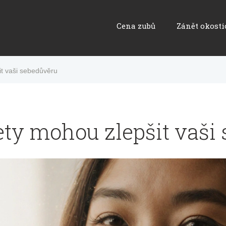
Cena zubů
Zánět okosti
it vaši sebedůvěru
ety mohou zlepšit vaši