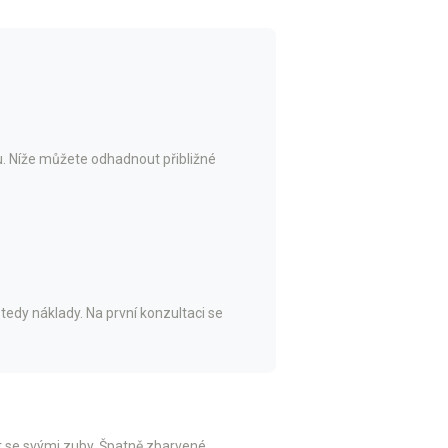
lu. Níže můžete odhadnout přibližné
edy náklady. Na první konzultaci se
zat se svými zuby. Špatně zbarvené,