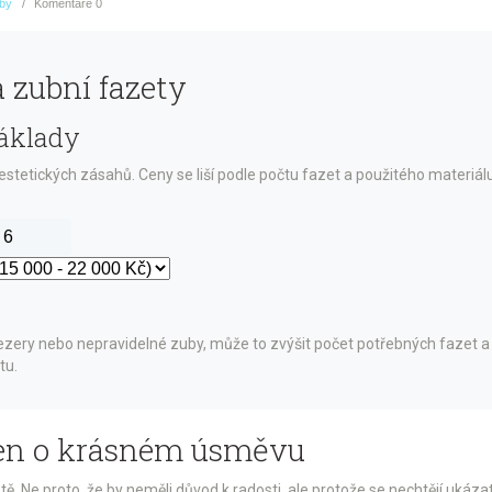
uby
Komentáře
0
 zubní fazety
náklady
 estetických zásahů. Ceny se liší podle počtu fazet a použitého materiá
ry nebo nepravidelné zuby, může to zvýšit počet potřebných fazet a t
tu.
 jen o krásném úsměvu
istě. Ne proto, že by neměli důvod k radosti, ale protože se nechtějí uká