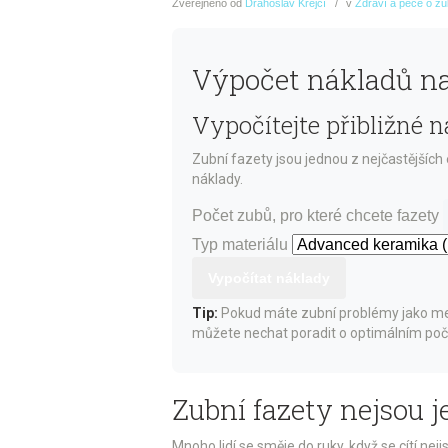
Zveřejněno
od
Drahoslav Krejčí
v
Zdraví a péče o z
Výpočet nákladů na
Vypočítejte přibližné 
Zubní fazety jsou jednou z nejčastějších
náklady.
Počet zubů, pro které chcete fazety
Typ materiálu
Vypočítat náklady
Tip:
Pokud máte zubní problémy jako meze
můžete nechat poradit o optimálním poč
Zubní fazety nejsou
Mnoho lidí se směje do ruky, když se cítí nej