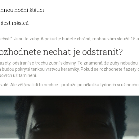
nnou noční štětici
 šest měsíců
stí“. Jsou to zuby. A pokud je budete chránit, mohou vám sloužit 15 až 20
rozhodnete nechat je odstranit?
a fazety, odstraní se trochu zubní skloviny. To znamená, že zuby nebudo
n budou pokryté tenkou vrstvou keramiky. Pokud se rozhodnete fazety o
povrch už tam není.
valé. Ale většina lidí to nechce - protože po několika týdnech si už nechc