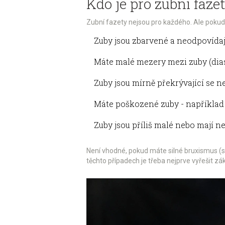
Kdo je pro zubní faz
Zubní fazety nejsou pro každého. Ale poku
Zuby jsou zbarvené a neodpovídaj
Máte malé mezery mezi zuby (dia
Zuby jsou mírně překrývající se 
Máte poškozené zuby - například
Zuby jsou příliš malé nebo mají n
Není vhodné, pokud máte silné bruxismus (s
těchto případech je třeba nejprve vyřešit z