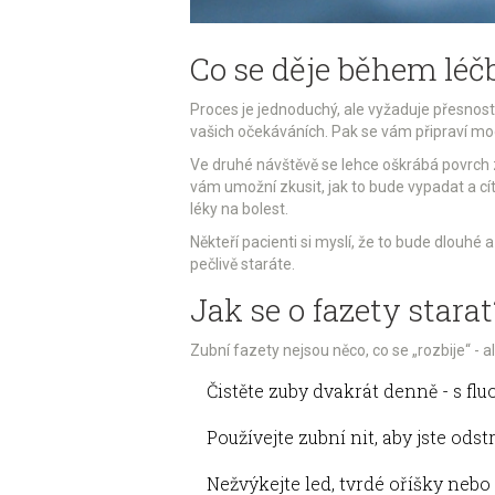
Co se děje během léč
Proces je jednoduchý, ale vyžaduje přesnost
vašich očekáváních. Pak se vám připraví mo
Ve druhé návštěvě se lehce oškrábá povrch z
vám umožní zkusit, jak to bude vypadat a cíti
léky na bolest.
Někteří pacienti si myslí, že to bude dlouhé 
pečlivě staráte.
Jak se o fazety starat
Zubní fazety nejsou něco, co se „rozbije“ - a
Čistěte zuby dvakrát denně - s fl
Používejte zubní nit, aby jste odst
Nežvýkejte led, tvrdé oříšky nebo