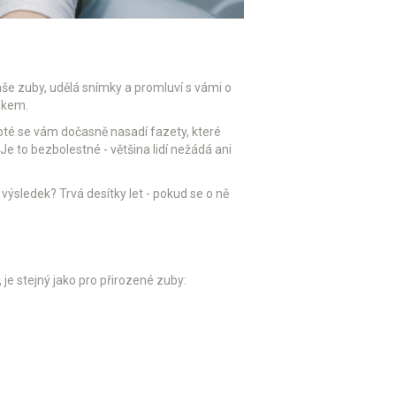
aše zuby, udělá snímky a promluví s vámi o
skem.
Poté se vám dočasně nasadí fazety, které
Je to bezbolestné - většina lidí nežádá ani
 výsledek? Trvá desítky let - pokud se o ně
 je stejný jako pro přirozené zuby: