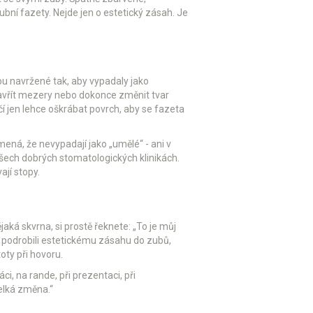
bní fazety. Nejde jen o estetický zásah. Je
ou navržené tak, aby vypadaly jako
zavřít mezery nebo dokonce změnit tvar
čí jen lehce oškrábat povrch, aby se fazeta
mená, že nevypadají jako „umělé“ - ani v
 všech dobrých stomatologických klinikách.
ají stopy.
jaká skvrna, si prostě řeknete: „To je můj
se podrobili estetickému zásahu do zubů,
oty při hovoru.
ci, na rande, při prezentaci, při
velká změna.“