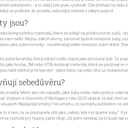
it sebedůvěru - a to i když jste jinak v pohodě. Zde přichází na řadu zu
e, když se podíváte do zrcadla, nebo když mluvíte s někým poprvé.
ty jsou?
nebo kompozitního materiálu, které se přilepí na přední povrch zubů. Js
é se vám nelíbí. Můžou zakrýt skvrny, zarovnat špatně seřazené zuby, u
Nejsou jako zubní korunky - neodstraňují velké množství zubní tkáně. Sta
í zubní keramiky, která odrazí světlo stejně jako přirozený zub. To zna
obci jako Ivoclar, 3M nebo VITA dodávají materiály, které se používají ve
 jsou také odolné proti barvení - takže káva, čaj nebo víno už nezanecháv
ivňují sebedůvěru?
do zrcadla. Místo aby vás napadlo, jaké zuby máte, nebo jestli je vidět ně
ejí. Výzkum z University of Michigan z roku 2023 ukázal, že lidé, kteří 
situacích. Nejčastější změny? Víc smíchu, víc kontaktu pohledem, víc jist
e to o tom, že se přestanete cítit jako „někdo, kdo má špatné zuby“. V prá
ří se rozhodli pro fazety, často říkají: „Už jsem nečekal, že to bude tak 