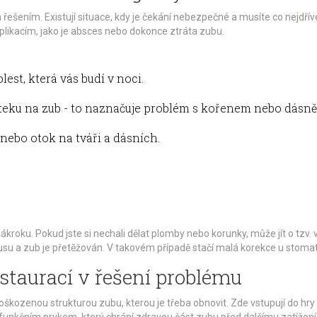
ešením. Existují situace, kdy je čekání nebezpečné a musíte co nejdří
ikacím, jako je absces nebo dokonce ztráta zubu.
lest, která vás budí v noci.
doteku na zub - to naznačuje problém s kořenem nebo dásně
 nebo otok na tváři a dásních.
kroku. Pokud jste si nechali dělat plomby nebo korunky, může jít o tzv.
su a zub je přetěžován. V takovém případě stačí malá korekce u stomato
staurací v řešení problému
oškozenou strukturou zubu, kterou je třeba obnovit. Zde vstupují do hry