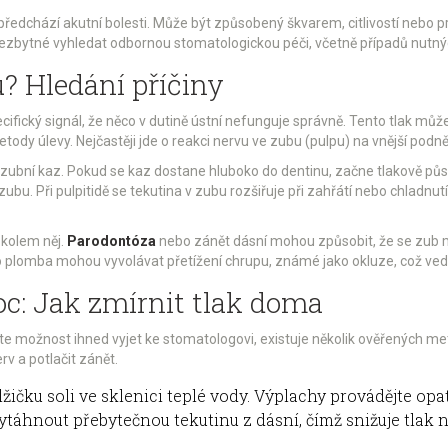
 předchází akutní bolesti. Může být způsobený škvarem, citlivostí nebo p
e nezbytné vyhledat odbornou stomatologickou péči, včetně případů nutn
u? Hledání příčiny
specifický signál, že něco v dutině ústní nefunguje správně. Tento tlak m
etody úlevy. Nejčastěji jde o reakci nervu ve zubu (pulpu) na vnější podn
y zubní kaz. Pokud se kaz dostane hluboko do dentinu, začne tlakově půs
zubu. Při pulpitidě se tekutina v zubu rozšiřuje při zahřátí nebo chladnutí,
 kolem něj.
Parodontóza
nebo zánět dásní mohou způsobit, že se zub mí
o plomba mohou vyvolávat přetížení chrupu, známé jako okluze, což ve
c: Jak zmírnit tlak doma
e možnost ihned vyjet ke stomatologovi, existuje několik ověřených me
erv a potlačit zánět.
žičku soli ve sklenici teplé vody. Výplachy provádějte op
táhnout přebytečnou tekutinu z dásní, čímž snižuje tlak 