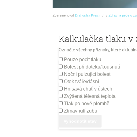
Zveřejněno
od
Drahoslav Krejčí
v
Zdraví a péče o z
Kalkulačka tlaku v 
Označte všechny příznaky, které aktuálně
Pouze pocit tlaku
Bolest při doteku/kousnutí
Noční pulzující bolest
Otok tváře/dásní
Hnisavá chuť v ústech
Zvýšená tělesná teplota
Tlak po nové plombě
Ztmavnutí zubu
Vyhodnotit stav