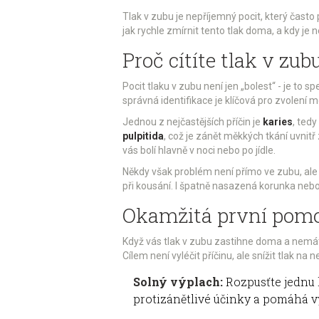
Tlak v zubu je nepříjemný pocit, který často
jak rychle zmírnit tento tlak doma, a kdy j
Proč cítíte tlak v zub
Pocit tlaku v zubu není jen „bolest“ - je to 
správná identifikace je klíčová pro zvolení m
Jednou z nejčastějších příčin je
karies
, ted
pulpitida
, což je zánět měkkých tkání uvnitř 
vás bolí hlavně v noci nebo po jídle.
Někdy však problém není přímo ve zubu, ale
při kousání. I špatně nasazená korunka neb
Okamžitá první pomo
Když vás tlak v zubu zastihne doma a nemát
Cílem není vyléčit příčinu, ale snížit tlak na n
Solný výplach:
Rozpusťte jednu l
protizánětlivé účinky a pomáhá vy