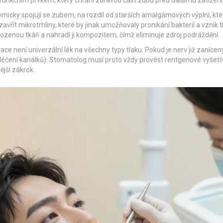
funkčním prvkem, který chrání zdravou část zubu před dalšímu zatížení a
micky spojují se zubem, na rozdíl od starších amalgámových výplní, kte
řít mikrotrhliny, které by jinak umožňovaly pronikání bakterií a vznik t
zenou tkáň a nahradí ji kompozitem, čímž eliminuje zdroj podráždění.
ace není univerzální lék na všechny typy tlaku. Pokud je nerv již zaníce
éčení kanálků). Stomatolog musí proto vždy provést rentgenové vyšetřen
jší zákrok.