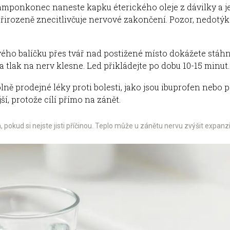
mponkonec naneste kapku éterického oleje z dávilky a je
řirozeně znecitlivčuje nervové zakončení. Pozor, nedotýke
ého balíčku přes tvář nad postižené místo dokážete stáhno
tlak na nerv klesne. Led přikládejte po dobu 10-15 minut.
ě prodejné léky proti bolesti, jako jsou ibuprofen nebo 
ší, protože cílí přímo na zánět.
kud si nejste jisti příčinou. Teplo může u zánětu nervu zvýšit expanzi tek