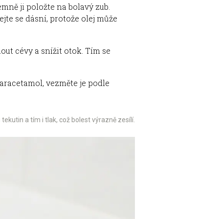
mně ji položte na bolavý zub.
jte se dásní, protože olej může
ut cévy a snížit otok. Tím se
paracetamol, vezměte je podle
utin a tím i tlak, což bolest výrazně zesílí.