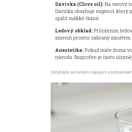
Dávivka (Clove oil):
Na vatový ta
Dávička obsahuje eugenol, který p
spálit měkké tkáně.
Ledový obklad:
Přiložením ledov
zmenší prostor zabraný zánětem a 
Anestetika:
Pokud máte doma voln
návodu. Ibuprofen je často účinněj
Vyhýbejte se horkým nápojům a potravinám, po