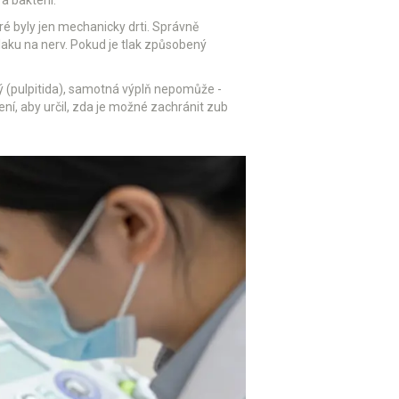
 bakterii.
ré byly jen mechanicky drti. Správně
laku na nerv. Pokud je tlak způsobený
ný (pulpitida), samotná výplň nepomůže -
í, aby určil, zda je možné zachránit zub