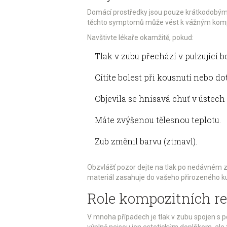
Domácí prostředky jsou pouze krátkodobým ř
těchto symptomů může vést k vážným kompl
Navštivte lékaře okamžitě, pokud:
Tlak v zubu přechází v pulzující bo
Cítíte bolest při kousnutí nebo 
Objevila se hnisavá chuť v ústech
Máte zvýšenou tělesnou teplotu.
Zub změnil barvu (ztmavl).
Obzvlášť pozor dejte na tlak po nedávném zá
materiál zasahuje do vašeho přirozeného ku
Role kompozitních re
V mnoha případech je tlak v zubu spojen s p