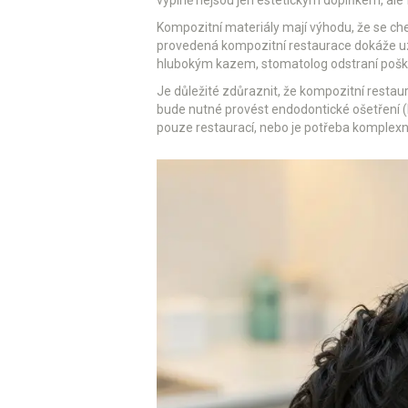
výplně nejsou jen estetickým doplňkem, ale 
Kompozitní materiály mají výhodu, že se che
provedená kompozitní restaurace dokáže uzav
hlubokým kazem, stomatolog odstraní poško
Je důležité zdůraznit, že kompozitní restaur
bude nutné provést endodontické ošetření (l
pouze restaurací, nebo je potřeba komplexně