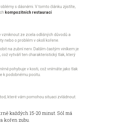
roblémy s dásněmi. V tomto článku zjistíte,
ých
kompozitních restaurací
.
ůže vzniknout ze zcela odlišných důvodů a
ěty nebo o problém v okolí kořene.
obit na zubní nerv. Dalším častým viníkem je
 což vytváří ten charakteristický tlak, který
rně pohybuje v kosti, což vnímáte jako tlak
de k podobnému pocitu.
tod, které vám pomohou situaci zvládnout.
atrně každých 15-20 minut. Sól má
na kořen zubu.