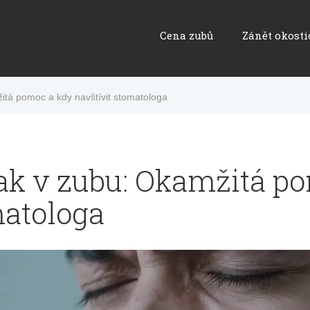
Cena zubů
Zánět okosti
žitá pomoc a kdy navštívit stomatologa
lak v zubu: Okamžitá p
matologa