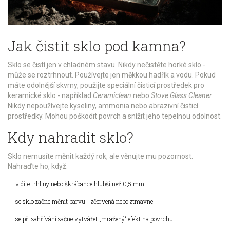
Jak čistit sklo pod kamna?
Sklo se čistí jen v chladném stavu. Nikdy nečistěte horké sklo -
může se roztrhnout. Používejte jen měkkou hadřík a vodu. Pokud
máte odolnější skvrny, použijte speciální čisticí prostředek pro
keramické sklo - například
Ceramiclean
nebo
Stove Glass Cleaner
.
Nikdy nepoužívejte kyseliny, ammonia nebo abrazivní čisticí
prostředky. Mohou poškodit povrch a snížit jeho tepelnou odolnost.
Kdy nahradit sklo?
Sklo nemusíte měnit každý rok, ale věnujte mu pozornost.
Nahraďte ho, když:
vidíte trhliny nebo škrábance hlubší než 0,5 mm
se sklo začne měnit barvu - zčervená nebo ztmavne
se při zahřívání začne vytvářet „mražený“ efekt na povrchu