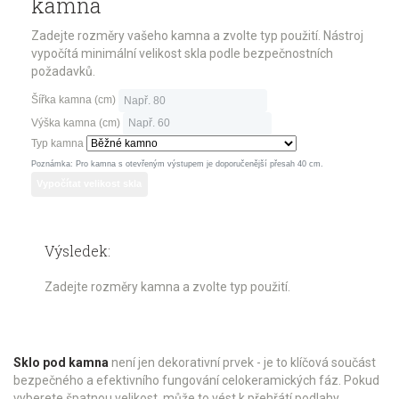
kamna
Zadejte rozměry vašeho kamna a zvolte typ použití. Nástroj
vypočítá minimální velikost skla podle bezpečnostních
požadavků.
Šířka kamna (cm)
Výška kamna (cm)
Typ kamna
Poznámka: Pro kamna s otevřeným výstupem je doporučenější přesah 40 cm.
Vypočítat velikost skla
Výsledek:
Zadejte rozměry kamna a zvolte typ použití.
Sklo pod kamna
není jen dekorativní prvek - je to klíčová součást
bezpečného a efektivního fungování celokeramických fáz. Pokud
vyberete špatnou velikost, může to vést k přehřátí podlahy,