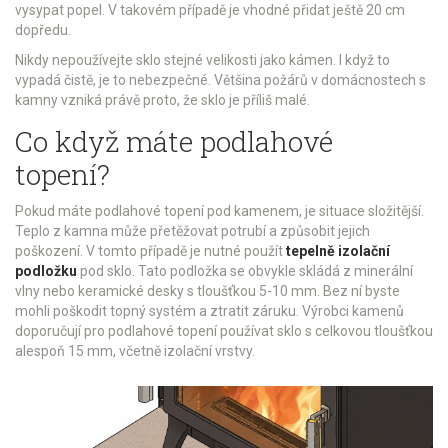
vysypat popel. V takovém případě je vhodné přidat ještě 20 cm
dopředu.
Nikdy nepoužívejte sklo stejné velikosti jako kámen. I když to
vypadá čistě, je to nebezpečné. Většina požárů v domácnostech s
kamny vzniká právě proto, že sklo je příliš malé.
Co když máte podlahové
topení?
Pokud máte podlahové topení pod kamenem, je situace složitější.
Teplo z kamna může přetěžovat potrubí a způsobit jejich
poškození. V tomto případě je nutné použít
tepelně izolační
podložku
pod sklo. Tato podložka se obvykle skládá z minerální
vlny nebo keramické desky s tloušťkou 5-10 mm. Bez ní byste
mohli poškodit topný systém a ztratit záruku. Výrobci kamenů
doporučují pro podlahové topení používat sklo s celkovou tloušťkou
alespoň 15 mm, včetně izolační vrstvy.