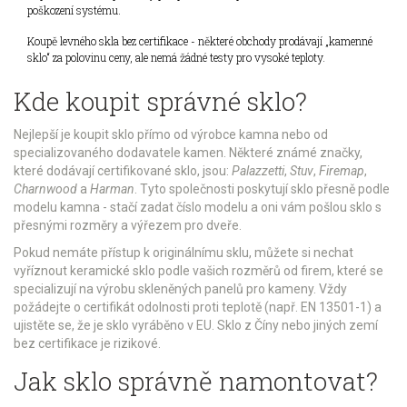
poškození systému.
Koupě levného skla bez certifikace - některé obchody prodávají „kamenné
sklo“ za polovinu ceny, ale nemá žádné testy pro vysoké teploty.
Kde koupit správné sklo?
Nejlepší je koupit sklo přímo od výrobce kamna nebo od
specializovaného dodavatele kamen. Některé známé značky,
které dodávají certifikované sklo, jsou:
Palazzetti
,
Stuv
,
Firemap
,
Charnwood
a
Harman
. Tyto společnosti poskytují sklo přesně podle
modelu kamna - stačí zadat číslo modelu a oni vám pošlou sklo s
přesnými rozměry a výřezem pro dveře.
Pokud nemáte přístup k originálnímu sklu, můžete si nechat
vyříznout keramické sklo podle vašich rozměrů od firem, které se
specializují na výrobu skleněných panelů pro kameny. Vždy
požádejte o certifikát odolnosti proti teplotě (např. EN 13501-1) a
ujistěte se, že je sklo vyráběno v EU. Sklo z Číny nebo jiných zemí
bez certifikace je rizikové.
Jak sklo správně namontovat?