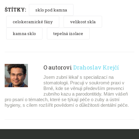
ŠTÍTKY:
sklo pod kamna
celokeramické fázy
velikost skla
kamna sklo
tepelná izolace
O autorovi
Drahoslav Krejčí
Jsem zubní lékař s specializací na
stomatologii. Pracuji v soukromé praxi v
Brně, kde se věnuji především prevenci
zubního kazu a parodontitidy. Mám vášeň
pro psaní o tématech, které se týkají péče o zuby a ústní
hygieny, s cílem rozšířit povědomí o důležitosti dentální péče.