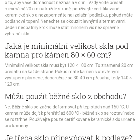
o to, aby vaše domácnost nezhasla v ohni. Vždy volte přesah
minimálně 20 cm na každé straně, používejte certifikované
keramické sklo a nezapomeňte na izolační podložku, pokud máte
podlahové topení. Nenechte se okouzlit levnými alternativami.
Jeden neopatrný krok může stát mnohem víc než správně
vybrané sklo.
Jaká je minimální velikost skla pod
kamna pro kámen 80 × 60 cm?
Minimální velikost skla musí být 120 × 100 cm. To znamená 20 cm
přesahu na každé straně. Pokud máte kámen s otevřeným
výstupem plamene, doporučuje se 30-40 cm přesahu, tedy 140 ×
120 cm.
Můžu použít běžné sklo z obchodu?
Ne. Běžné sklo se začne deformovat při teplotách nad 150 °C. U
kamna může dojít k přehřátí až 600 °C - běžné sklo se roztaví nebo
se roztrhne. Používejte pouze certifikované keramické sklo určené
pro kameny.
Je třeba sklo připevňovat k podlaze?