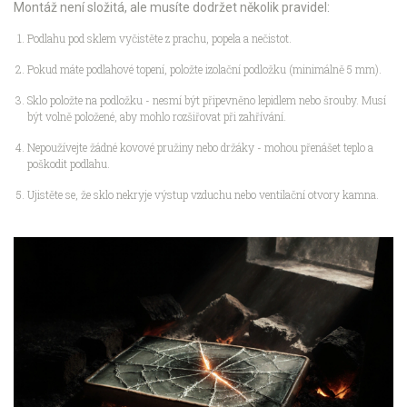
Montáž není složitá, ale musíte dodržet několik pravidel:
Podlahu pod sklem vyčistěte z prachu, popela a nečistot.
Pokud máte podlahové topení, položte izolační podložku (minimálně 5 mm).
Sklo položte na podložku - nesmí být připevněno lepidlem nebo šrouby. Musí
být volně položené, aby mohlo rozšiřovat při zahřívání.
Nepoužívejte žádné kovové pružiny nebo držáky - mohou přenášet teplo a
poškodit podlahu.
Ujistěte se, že sklo nekryje výstup vzduchu nebo ventilační otvory kamna.