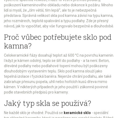
poškození kameninového obkladu nebo dokonce k požáru. Mnoho
lidí si myslí, že „čím větší, tím lepší“, ale to je nebezpečná
představa. Správná velikost skla pod kamna závisí na typu kamna,
jeho rozměrech, teplotě spalování a typu podlahy. Zde je přesný
návod, jak to vypočítat, aby vše fungovalo bezpečně a dlouhodobě.
Proč vůbec potřebujete sklo pod
kamna?
Celokeramické fázy dosahují teplot až 600 °C na povrchu kamenin.
I když je kámen odolný, teplo se šíří do podlahy - a ta není. Beton,
dřevěné podlahy nebo podlahové topení mohou být poškozeny
dlouhodobým vystavením teplu. Sklo pod kamna slouží jako
tepelná izolace i fyzická bariéra. Nejenže chrání podlahu, ale také
zabraňuje přesunu popela, uhlí nebo hořících kusů dřeva mimo
kámen. V některých případech je jeho použití i zákonně povinné
podle stavebních předpisů pro kameny.
Jaký typ skla se používá?
Ne každé sklo je vhodné. Používá se
keramické sklo
- speciální
typ skleněné keramiky, které je navrženo pro vysoké teploty. Běžné