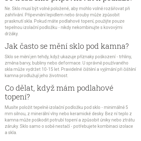
Ne. Sklo musí být volně položené, aby mohlo volně rozšiřovat při
zahřívání. Připevnění lepidlem nebo šrouby může způsobit
prasknutí skla. Pokud máte podlahové topení, použijte pouze
tepelnou izolační podložku - nikdy nekombinujte s kovovými
držáky.
Jak často se mění sklo pod kamna?
Sklo se mění jen tehdy, když ukazuje příznaky poškození - trhliny,
změna barvy, bubliny nebo deformace. U správně používaného
skla může vydržet 10-15 let. Pravidelné čištění a vyjímání při čištění
kamna prodlužují jeho životnost.
Co dělat, když mám podlahové
topení?
Musíte položit tepelně izolační podložku pod sklo - minimálně 5
mm silnou, z minerální vlny nebo keramické desky. Bez ní teplo z
kamna může poškodit potrubí topení a způsobit úniky nebo ztrátu
záruky. Sklo samo o sobě nestačí - potřebujete kombinaci izolace
a skla.