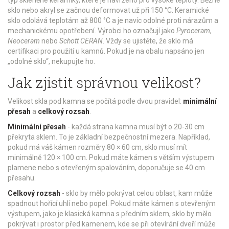
sklo nebo akryl se začnou deformovat už při 150 °C. Keramické
sklo odolává teplotám až 800 °C a je navíc odolné proti nárazům a
mechanickému opotřebení. Výrobci ho označují jako
Pyroceram
,
Neoceram
nebo
Schott CERAN
. Vždy se ujistěte, že sklo má
certifikaci pro použití u kamnů. Pokud je na obalu napsáno jen
„odolné sklo“, nekupujte ho.
Jak zjistit správnou velikost?
Velikost skla pod kamna se počítá podle dvou pravidel:
minimální
přesah
a
celkový rozsah
.
Minimální přesah
- každá strana kamna musí být o 20-30 cm
překryta sklem. To je základní bezpečnostní mezera. Například,
pokud má váš kámen rozměry 80 × 60 cm, sklo musí mít
minimálně 120 × 100 cm. Pokud máte kámen s větším výstupem
plamene nebo s otevřeným spalováním, doporučuje se 40 cm
přesahu.
Celkový rozsah
- sklo by mělo pokrývat celou oblast, kam může
spadnout hořící uhlí nebo popel. Pokud máte kámen s otevřeným
výstupem, jako je klasická kamna s předním sklem, sklo by mělo
pokrývat i prostor před kamenem, kde se při otevírání dveří může