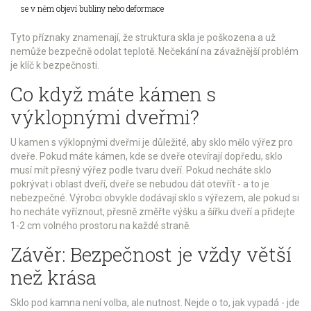
se v něm objeví bubliny nebo deformace
Tyto příznaky znamenají, že struktura skla je poškozena a už
nemůže bezpečně odolat teplotě. Nečekání na závažnější problém
je klíč k bezpečnosti.
Co když máte kámen s
výklopnými dveřmi?
U kamen s výklopnými dveřmi je důležité, aby sklo mělo výřez pro
dveře. Pokud máte kámen, kde se dveře otevírají dopředu, sklo
musí mít přesný výřez podle tvaru dveří. Pokud necháte sklo
pokrývat i oblast dveří, dveře se nebudou dát otevřít - a to je
nebezpečné. Výrobci obvykle dodávají sklo s výřezem, ale pokud si
ho necháte vyříznout, přesně změřte výšku a šířku dveří a přidejte
1-2 cm volného prostoru na každé straně.
Závěr: Bezpečnost je vždy větší
než krása
Sklo pod kamna není volba, ale nutnost. Nejde o to, jak vypadá - jde