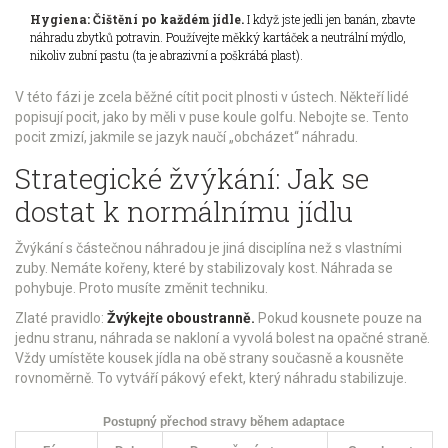
Hygiena: Čištění po každém jídle.
I když jste jedli jen banán, zbavte
náhradu zbytků potravin. Používejte měkký kartáček a neutrální mýdlo,
nikoliv zubní pastu (ta je abrazivní a poškrábá plast).
V této fázi je zcela běžné cítit pocit plnosti v ústech. Někteří lidé
popisují pocit, jako by měli v puse koule golfu. Nebojte se. Tento
pocit zmizí, jakmile se jazyk naučí „obcházet“ náhradu.
Strategické žvýkání: Jak se
dostat k normálnímu jídlu
Žvýkání s
částečnou náhradou
je jiná disciplína než s vlastními
zuby. Nemáte kořeny, které by stabilizovaly kost. Náhrada se
pohybuje. Proto musíte změnit techniku.
Zlaté pravidlo:
Žvýkejte oboustranně.
Pokud kousnete pouze na
jednu stranu, náhrada se nakloní a vyvolá bolest na opačné straně.
Vždy umístěte kousek jídla na obě strany současně a kousněte
rovnoměrně. To vytváří pákový efekt, který náhradu stabilizuje.
Postupný přechod stravy během adaptace