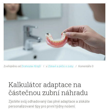
Zveřejněno
od
Drahoslav Krejčí
v
Zdraví a péče o zuby
Komentáře
0
Kalkulátor adaptace na
částečnou zubní náhradu
Zjistěte svůj odhadovaný čas plné adaptace a získáte
personalizované tipy pro první týdny nošení.