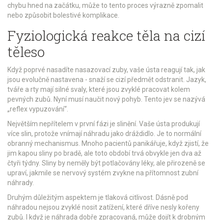
chybu hned na začátku, může to tento proces výrazně zpomalit
nebo způsobit bolestivé komplikace.
Fyziologická reakce těla na cizí
těleso
Když poprvé nasadíte
nasazovací zuby
, vaše ústa reagují tak, jak
jsou evolučně nastavena - snaží se cizí předmět odstranit. Jazyk,
tváře a rty mají silné svaly, které jsou zvyklé pracovat kolem
pevných zubů. Nyní musí naučit nový pohyb. Tento jev se nazývá
„reflex vypuzování“.
Největším nepřítelem v první fázi je slinění. Vaše ústa produkují
více slin, protože vnímají náhradu jako dráždidlo. Je to normální
obranný mechanismus. Mnoho pacientů panikářuje, když zjistí, že
jim kapou sliny po bradě, ale toto období trvá obvykle jen dva až
čtyři týdny. Sliny by neměly být potlačovány léky, ale přirozeně se
upraví, jakmile se nervový systém zvykne na přítomnost
zubní
náhrady
.
Druhým důležitým aspektem je tlaková citlivost. Dásně pod
náhradou nejsou zvyklé nosit zatížení, které dříve nesly kořeny
zubů. I když je náhrada dobře zpracovaná, může dojít k drobným