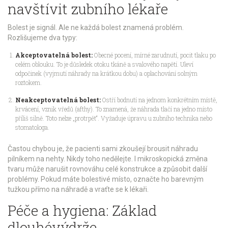
navštívit zubního lékaře
Bolest je signál. Ale ne každá bolest znamená problém.
Rozlišujeme dva typy:
Akceptovatelná bolest:
Obecné pocení, mírné zarudnutí, pocit tlaku po
celém oblouku. To je důsledek otoku tkáně a svalového napětí. Uleví
odpočinek (vyjmutí náhrady na krátkou dobu) a oplachování solným
roztokem.
Neakceptovatelná bolest:
Ostří bodnutí na jednom konkrétním místě,
krvácení, vznik vředů (afthy). To znamená, že náhrada tlačí na jedno místo
příliš silně. Toto nelze „protrpět“. Vyžaduje úpravu u zubního technika nebo
stomatologa.
Častou chybou je, že pacienti sami zkoušejí brousit náhradu
pilníkem na nehty. Nikdy toho nedělejte. I mikroskopická změna
tvaru může narušit rovnováhu celé konstrukce a způsobit další
problémy. Pokud máte bolestivé místo, označte ho barevným
tužkou přímo na náhradě a vraťte se k lékaři.
Péče a hygiena: Základ
dlouhévýdrže