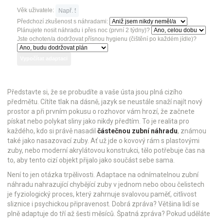
Věk uživatele:
Předchozí zkušenost s náhradami:
Plánujete nosit náhradu i přes noc (první 2 týdny)?
Jste ochoten/a dodržovat přísnou hygienu (čištění po každém jídle)?
Vypočítat adaptaci
Představte si, že se probudíte a vaše ústa jsou plná cizího
předmětu. Cítíte tlak na dásně, jazyk se neustále snaží najít nový
prostor a při prvním pokusu o rozhovor vám hrozí, že začnete
pískat nebo polykat sliny jako nikdy předtím. To je realita pro
každého, kdo si právě nasadil
částečnou zubní náhradu
, známou
také jako
nasazovací zuby
. Ať už jde o kovový rám s plastovými
zuby, nebo moderní akrylátovou konstrukci, tělo potřebuje čas na
to, aby tento cizí objekt přijalo jako součást sebe sama.
Není to jen otázka trpělivosti. Adaptace na
odnímatelnou zubní
náhradu nahrazující chybějící zuby v jednom nebo obou čelistech
je fyziologický proces, který zahrnuje svalovou paměť, citlivost
sliznice i psychickou připravenost. Dobrá zpráva? Většina lidí se
plně adaptuje do tří až šesti měsíců. Špatná zpráva? Pokud uděláte