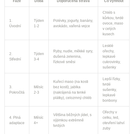
Fáze
Doba
Doporučená strava
Co vyhnout
Chléb s
kůrkou, tvrdé
1.
Týden
Polévky, jogurty, banány,
ovoce, maso
Úvodní
1-2
avokádo, vařená vejce
v celých
kusech
Lesklé
Ryby, nudle, měkké syry,
ořechy,
2.
Týden
dušená zelenina,
lepkavé
Střední
3-4
řízkové směsi
cukrovinky,
sušenky
Lepší řízky,
Kuřecí maso (na kosti
tvrdé
3.
Měsíc
bez kostí), jablka
sušenky,
Pokročilá
2-3
(nakrájená na tenké
lepkavé
plátky), celozrnný chléb
bonbony
Ořechy v
Většina běžných jídel, s
4. Plná
Měsíc
celku, led,
výjimkou extrémně
adaptace
4+
otevření lahví
tvrdých
zuby