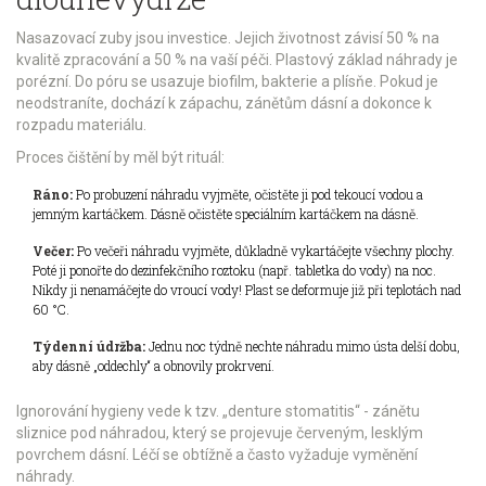
Nasazovací zuby
jsou investice. Jejich životnost závisí 50 % na
kvalitě zpracování a 50 % na vaší péči. Plastový základ náhrady je
porézní. Do póru se usazuje biofilm, bakterie a plísňe. Pokud je
neodstraníte, dochází k zápachu, zánětům dásní a dokonce k
rozpadu materiálu.
Proces čištění by měl být rituál:
Ráno:
Po probuzení náhradu vyjměte, očistěte ji pod tekoucí vodou a
jemným kartáčkem. Dásně očistěte speciálním kartáčkem na dásně.
Večer:
Po večeři náhradu vyjměte, důkladně vykartáčejte všechny plochy.
Poté ji ponořte do dezinfekčního roztoku (např. tabletka do vody) na noc.
Nikdy ji nenamáčejte do vroucí vody! Plast se deformuje již při teplotách nad
60 °C.
Týdenní údržba:
Jednu noc týdně nechte náhradu mimo ústa delší dobu,
aby dásně „oddechly“ a obnovily prokrvení.
Ignorování hygieny vede k tzv. „denture stomatitis“ - zánětu
sliznice pod náhradou, který se projevuje červeným, lesklým
povrchem dásní. Léčí se obtížně a často vyžaduje vyměnění
náhrady.