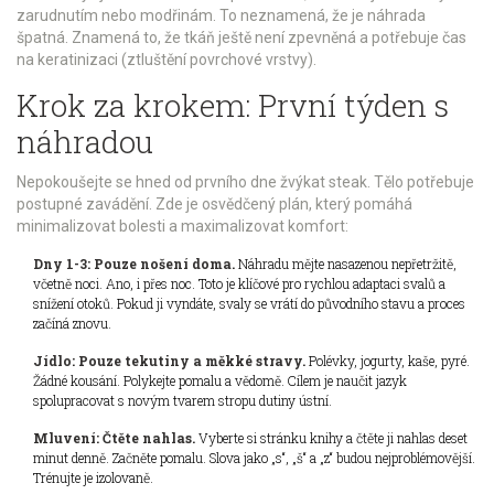
zarudnutím nebo modřinám. To neznamená, že je náhrada
špatná. Znamená to, že tkáň ještě není zpevněná a potřebuje čas
na keratinizaci (ztluštění povrchové vrstvy).
Krok za krokem: První týden s
náhradou
Nepokoušejte se hned od prvního dne žvýkat steak. Tělo potřebuje
postupné zavádění. Zde je osvědčený plán, který pomáhá
minimalizovat bolesti a maximalizovat komfort:
Dny 1-3: Pouze nošení doma.
Náhradu mějte nasazenou nepřetržitě,
včetně noci. Ano, i přes noc. Toto je klíčové pro rychlou adaptaci svalů a
snížení otoků. Pokud ji vyndáte, svaly se vrátí do původního stavu a proces
začíná znovu.
Jídlo: Pouze tekutiny a měkké stravy.
Polévky, jogurty, kaše, pyré.
Žádné kousání. Polykejte pomalu a vědomě. Cílem je naučit jazyk
spolupracovat s novým tvarem stropu dutiny ústní.
Mluvení: Čtěte nahlas.
Vyberte si stránku knihy a čtěte ji nahlas deset
minut denně. Začněte pomalu. Slova jako „s“, „š“ a „z“ budou nejproblémovější.
Trénujte je izolovaně.