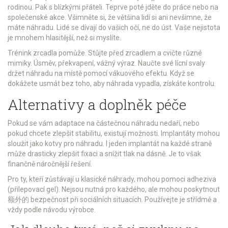
rodinou. Pak s blízkými přáteli. Teprve poté jděte do práce nebo na
společenské akce. Všimněte si, že většina lidí si ani nevšimne, že
máte náhradu. Lidé se dívají do vašich očí, ne do úst. Vaše nejistota
je mnohem hlasitější, než si myslíte.
Trénink zrcadla pomůže. Stůjte před zrcadlem a cvičte různé
mimiky. Úsměv, překvapení, vážný výraz. Naučte své lícní svaly
držet náhradu na místě pomocí vákuového efektu. Když se
dokážete usmát bez toho, aby náhrada vypadla, získáte kontrolu.
Alternativy a doplněk péče
Pokud se vám adaptace na
částečnou náhradu
nedaří, nebo
pokud chcete zlepšit stabilitu, existují možnosti. Implantáty mohou
sloužit jako kotvy pro náhradu. I jeden implantát na každé straně
může drasticky zlepšit fixaci a snížit tlak na dásně. Je to však
finančně náročnější řešení.
Pro ty, kteří zůstávají u klasické náhrady, mohou pomoci adheziva
(přilepovací gel). Nejsou nutná pro každého, ale mohou poskytnout
额外的 bezpečnost při sociálních situacích. Používejte je střídmě a
vždy podle návodu výrobce.