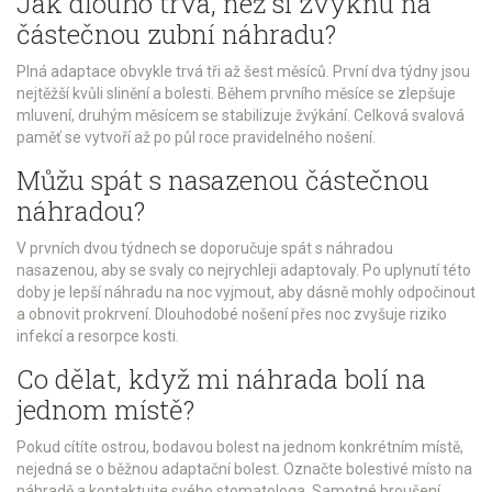
Jak dlouho trvá, než si zvyknu na
částečnou zubní náhradu?
Plná adaptace obvykle trvá tři až šest měsíců. První dva týdny jsou
nejtěžší kvůli slinění a bolesti. Během prvního měsíce se zlepšuje
mluvení, druhým měsícem se stabilizuje žvýkání. Celková svalová
paměť se vytvoří až po půl roce pravidelného nošení.
Můžu spát s nasazenou částečnou
náhradou?
V prvních dvou týdnech se doporučuje spát s náhradou
nasazenou, aby se svaly co nejrychleji adaptovaly. Po uplynutí této
doby je lepší náhradu na noc vyjmout, aby dásně mohly odpočinout
a obnovit prokrvení. Dlouhodobé nošení přes noc zvyšuje riziko
infekcí a resorpce kosti.
Co dělat, když mi náhrada bolí na
jednom místě?
Pokud cítíte ostrou, bodavou bolest na jednom konkrétním místě,
nejedná se o běžnou adaptační bolest. Označte bolestivé místo na
náhradě a kontaktujte svého stomatologa. Samotné broušení