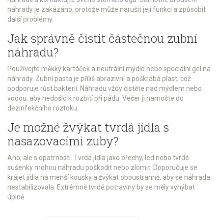
náhrady je zakázáno, protože může narušit její funkci a způsobit
další problémy.
Jak správně čistit částečnou zubní
náhradu?
Používejte měkký kartáček a neutrální mýdlo nebo speciální gel na
náhrady. Zubní pasta je příliš abrazivní a poškrábá plast, což
podporuje růst bakterií. Náhradu vždy čistěte nad mýdlem nebo
vodou, aby nedošlo k rozbití při pádu. Večer ji namočte do
dezinfekčního roztoku.
Je možné žvýkat tvrdá jídla s
nasazovacími zuby?
Ano, ale s opatrností. Tvrdá jídla jako ořechy, led nebo tvrdé
sušenky mohou náhradu poškodit nebo zlomit. Doporučuje se
krájet jídla na menší kousky a žvýkat oboustranně, aby se náhrada
nestabilizovala. Extrémně tvrdé potraviny by se měly vyhýbat
úplně.