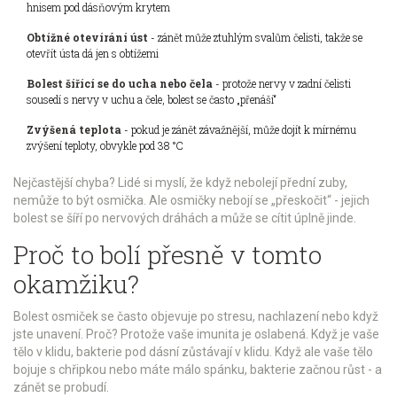
hnisem pod dásňovým krytem
Obtížné otevírání úst
- zánět může ztuhlým svalům čelisti, takže se
otevřít ústa dá jen s obtížemi
Bolest šířící se do ucha nebo čela
- protože nervy v zadní čelisti
sousedí s nervy v uchu a čele, bolest se často „přenáší“
Zvýšená teplota
- pokud je zánět závažnější, může dojít k mírnému
zvýšení teploty, obvykle pod 38 °C
Nejčastější chyba? Lidé si myslí, že když nebolejí přední zuby,
nemůže to být osmička. Ale osmičky nebojí se „přeskočit“ - jejich
bolest se šíří po nervových dráhách a může se cítit úplně jinde.
Proč to bolí přesně v tomto
okamžiku?
Bolest osmiček se často objevuje po stresu, nachlazení nebo když
jste unavení. Proč? Protože vaše imunita je oslabená. Když je vaše
tělo v klidu, bakterie pod dásní zůstávají v klidu. Když ale vaše tělo
bojuje s chřipkou nebo máte málo spánku, bakterie začnou růst - a
zánět se probudí.