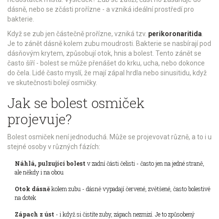
dásně, nebo se zčásti prořízne - a vzniká ideální prostředí pro
bakterie.
Když se zub jen částečně prořízne, vzniká tzv.
perikoronaritida
.
Je to zánět dásně kolem zubu moudrosti. Bakterie se nasbírají pod
dásňovým krytem, způsobují otok, hnis a bolest. Tento zánět se
často šíří - bolest se může přenášet do krku, ucha, nebo dokonce
do čela. Lidé často myslí, že mají zápal hrdla nebo sinusitidu, když
ve skutečnosti bolejí osmičky.
Jak se bolest osmiček
projevuje?
Bolest osmiček není jednoduchá. Může se projevovat různě, a to i u
stejné osoby v různých fázích:
Náhlá, pulzující bolest
v zadní části čelisti - často jen na jedné straně,
ale někdy i na obou
Otok dásně
kolem zubu - dásně vypadají červené, zvětšené, často bolestivé
na dotek
Zápach z úst
- i když si čistíte zuby, zápach nezmizí. Je to způsobený