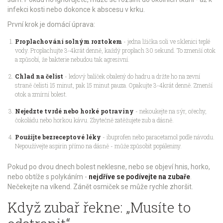
infekci kosti nebo dokonce k abscesu v krku.
První krok je domácí úprava:
Proplachování solným roztokem
- jedna lžička soli ve sklenici teplé
vody. Proplachujte 3-4krát denně, každý proplach 30 sekund. To zmenší otok
a způsobí, že bakterie nebudou tak agresivní.
Chlad na čelist
- ledový balíček obalený do hadru a držte ho na zevní
straně čelisti 15 minut, pak 15 minut pauza. Opakujte 3-4krát denně. Zmenší
otok a zmírní bolest.
Nejedzte tvrdé nebo horké potraviny
- nekoukejte na sýr, ořechy,
čokoládu nebo horkou kávu. Zbytečně zatěžujete zub a dásně.
Použijte bezreceptové léky
- ibuprofen nebo paracetamol podle návodu.
Nepoužívejte aspirin přímo na dásně - může způsobit popáleniny.
Pokud po dvou dnech bolest neklesne, nebo se objeví hnis, horko,
nebo obtíže s polykáním -
nejdříve se podívejte na zubaře
.
Nečekejte na víkend. Zánět osmiček se může rychle zhoršit.
Když zubař řekne: „Musíte to