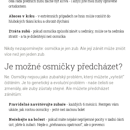
celá řada předních zubů začne být křivá - i když jste měli zuby opravené
ortodontem
Absces v krku
- v extrémních případech se hnis může rozšířit do
hlubokých tkání krku a ohrozit dýchání
Ztráta zubů
- pokud osmička způsobí zánět u sedmky, může se ta sedmka
ztratit - a ta je důležitější než osmička
Nikdy nezapomínejte: osmička je jen zub. Ale její zánět může zničit
více než jen jeden zub.
Je možné osmičky předcházet?
Ne. Osmičky nejsou jako zubařský problém, který můžete „vyřešit“
čištěním. Je to genetický a evoluční problém - naše čelisti se
zmenšily, ale zuby zůstaly stejné. Ale můžete předcházet
zánětům:
Pravidelně navštěvujte zubaře
- každých 6 měsíců. Rentgen vám
ukáže, jak rostou osmičky - ještě než začnou bolet
Nečekejte na bolest
- pokud máte nějaké nepříjemné pocity v zadní části
úst, jděte k zubaři. Nejde o „přehnanou opatrnost“, ale o prevenci