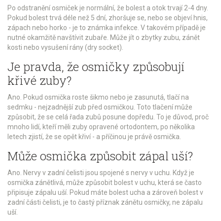
Po odstranění osmiček je normální, že bolest a otok trvají 2-4 dny.
Pokud bolest trvá déle než 5 dní, zhoršuje se, nebo se objeví hnis,
zápach nebo horko - je to známka infekce. V takovém případě je
nutné okamžitě navštívit zubaře. Může jít o zbytky zubu, zánět
kosti nebo vysušení rány (dry socket).
Je pravda, že osmičky způsobují
křivé zuby?
Ano. Pokud osmička roste šikmo nebo je zasunutá, tlačí na
sedmku - nejzadnější zub před osmičkou. Toto tlačení může
způsobit, že se celá řada zubů posune dopředu. To je důvod, proč
mnoho lidí, kteří měli zuby opravené ortodontem, po několika
letech zjistí, že se opět křiví - a příčinou je právě osmička.
Může osmička způsobit zápal uší?
Ano. Nervy v zadní čelisti jsou spojené s nervy v uchu. Když je
osmička zánětlivá, může způsobit bolest v uchu, která se často
připisuje zápalu uší. Pokud máte bolest ucha a zároveň bolest v
zadní části čelisti, je to častý příznak zánětu osmičky, ne zápalu
uší.