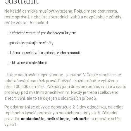
odstranit“
Ne každá osmička musí být vytažena. Pokud máte dost místa,
roste správně, nebojí se sousedních zubů a nezpůsobuje záněty -
může zůstat. Ale pokud:
je částečně zasunutá pod dásňovým krytem
způsobuje opakující se záněty
tlačí na sousední zub a způsobuje jeho posunutí
je křivá nebo roste šikmo
…tak je odstranění nejen vhodné - je nutné. V České republice se
odstraňování osmiček provádí běžně - každoročně je vytaženo
přes 100 000 osmiček. Zákroky jsou dnes bezpečné, rychlé a často
probíhají pod místním znecitlivěním. Někdy je třeba i celkového
znecitlivění, ale to se děje jen u složitějších případů.
Po odstranění se obvykle doporučuje 2-3 dny odpočinku, nejedlat
teplé nebo kyselé potraviny a nepláchnout ústy silně. Základní
pravidlo:
nepláchněte, neškrábejte, nekouřte
- a necháte si tělo
vyléčit.