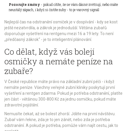
Pozorujte změny
- pokud cítíte, že se vám dásně zvětšují, nebo máte
neustálý zápach, i když si čistíte zuby - to je varovný signál
Nejlepší čas na odstranění osmiček je v dospívání - kdy se kost
ještě nezatvrdila, a zákrok je jednodušší. Většina zubařů
doporučuje vyšetření na rentgenu mezi 16 a 19 lety. To není
„předčasný zákrok“ - je to inteligentní plánování.
Co dělat, když vás bolejí
osmičky a nemáte peníze na
zubaře?
V České republice máte právo na základní zubní péči - i když
nemáte peníze. Všechny veřejné zubní kliniky poskytují první
vyšetření a rentgen zdarma. Pokud je potřeba odstranění, platíte
jen část - většinou 300-800 Kč za jednu osmičku, pokud máte
zdravotní pojištění.
Nemusíte čekat, až se bolest zhorší. Jděte na první návštěvu.
Zubař vám řekne, zda je to jen zánět, nebo zda je potřeba
odstranění. A pokud je potřeba, pomůže vám najít cestu, jak to