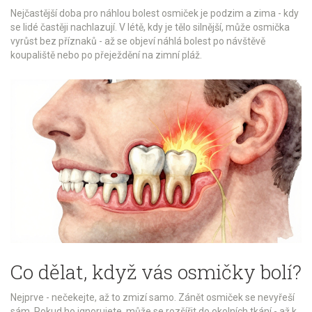
Nejčastější doba pro náhlou bolest osmiček je podzim a zima - kdy
se lidé častěji nachlazují. V létě, kdy je tělo silnější, může osmička
vyrůst bez příznaků - až se objeví náhlá bolest po návštěvě
koupaliště nebo po přeježdění na zimní pláž.
Co dělat, když vás osmičky bolí?
Nejprve - nečekejte, až to zmizí samo. Zánět osmiček se nevyřeší
sám. Pokud ho ignorujete, může se rozšířit do okolních tkání - až k