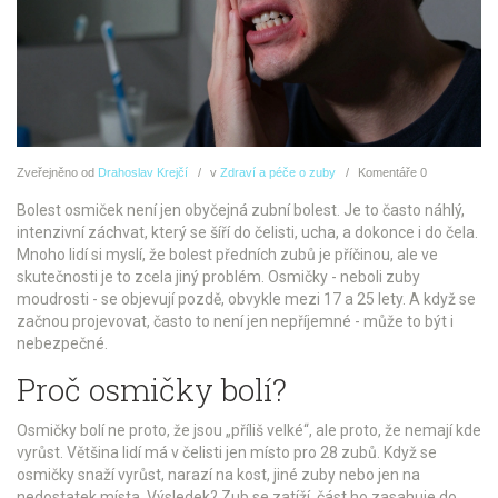
Zveřejněno
od
Drahoslav Krejčí
v
Zdraví a péče o zuby
Komentáře
0
Bolest osmiček není jen obyčejná zubní bolest. Je to často náhlý,
intenzivní záchvat, který se šíří do čelisti, ucha, a dokonce i do čela.
Mnoho lidí si myslí, že bolest předních zubů je příčinou, ale ve
skutečnosti je to zcela jiný problém. Osmičky - neboli zuby
moudrosti - se objevují pozdě, obvykle mezi 17 a 25 lety. A když se
začnou projevovat, často to není jen nepříjemné - může to být i
nebezpečné.
Proč osmičky bolí?
Osmičky bolí ne proto, že jsou „příliš velké“, ale proto, že nemají kde
vyrůst. Většina lidí má v čelisti jen místo pro 28 zubů. Když se
osmičky snaží vyrůst, narazí na kost, jiné zuby nebo jen na
nedostatek místa. Výsledek? Zub se zatíží, část ho zasahuje do