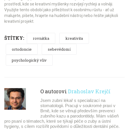
prostředí, kde se kreativní myšlenky rozvíjejí rychleji a volněji.
Využijte tento období jako příležitost k osobnímu růstu - ať už
malujete, píšete, hrajete na hudební nástroj nebo řešíte jakýkoli
kreativní projekt.
ŠTÍTKY:
rovnátka
kreativita
ortodoncie
sebevědomí
psychologický vliv
O autorovi
Drahoslav Krejčí
Jsem zubní lékař s specializací na
stomatologii. Pracuji v soukromé praxi v
Brně, kde se věnuji především prevenci
zubního kazu a parodontitidy. Mám vášeň
pro psaní o tématech, které se týkají péče o zuby a ústní
hygieny, s cílem rozšířit povědomí o důležitosti dentální péče.