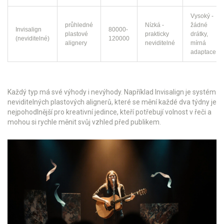
Vysoký -
průhledné
Nízká -
žádné
Invisalign
80000-
plastové
prakticky
drátky,
(neviditelné)
120000
alignery
neviditelné
mírná
adaptace
Každý typ má své výhody i nevýhody. Například
Invisalign
je systém
neviditelných plastových alignerů, které se mění každé dva týdny
je
nejpohodlnější pro kreativní jedince, kteří potřebují volnost v řeči a
mohou si rychle měnit svůj vzhled před publikem.