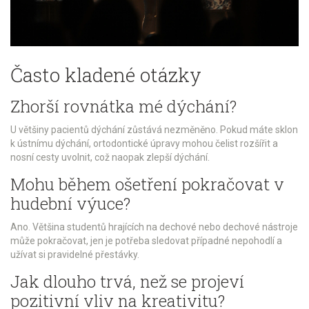
Často kladené otázky
Zhorší rovnátka mé dýchání?
U většiny pacientů dýchání zůstává nezměněno. Pokud máte sklon
k ústnímu dýchání, ortodontické úpravy mohou čelist rozšířit a
nosní cesty uvolnit, což naopak zlepší dýchání.
Mohu během ošetření pokračovat v
hudební výuce?
Ano. Většina studentů hrajících na dechové nebo dechové nástroje
může pokračovat, jen je potřeba sledovat případné nepohodlí a
užívat si pravidelné přestávky.
Jak dlouho trvá, než se projeví
pozitivní vliv na kreativitu?