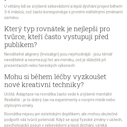
U většiny lidí se zvýšené sebevědomí a lepší dýchání projeví během
3-6 měsíců, což často koresponduje s prvními viditelnými změnami
úsměvu.
Který typ rovnátek je nejlepší pro
tvůrce, kteří často vystupují před
publikem?
Neviditelné alignery (Invisalign) jsou nejvhodnější - jsou téměř
neviditelné a neomezují řeč ani mimiku, což je důležité při
prezentacích nebo hereckých výkonech.
Mohu si během léčby vyzkoušet
nové kreativní techniky?
Určitě. Adaptace na rovnátka často vede k zvýšené mentální
flexibilitě - je to dobrý čas na experimenty s novými médii nebo
stylovými směry.
Rovnátka nejsou jen estetickým doplňkem, ale mohou skutečně
podpořit váš tvůrčí potenciál. Když se spojí fyzické změny v ústech,
psychologický posun v sebevědomí a lepší dýchání, vzniká