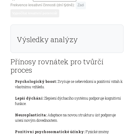
Frekvence kreativní činnosti (dní týdně):
Vypočítat kreativní potenciál
Výsledky analýzy
Přínosy rovnátek pro tvůrčí
proces
Psychologický boost:
Zvyšuje se sebevědomí a pozitivní vztah k
vlastnímu vzhledu.
Lepší dýchání:
Zlepšení dýchacího systému podporuje kognitivní
funkce.
Neuroplasticita:
Adaptace na novou strukturu úst podporuje
učení novým dovednostem.
Pozitivní psychosomatické účinky:
Fyzické změny