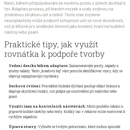
Navíc, během přizpůsobování se novému pocitu v ústech dochází k
tzv.
Adaptaci
procesu, při kterém mozek a svaly zvyknou na
změněnou strukturu úst a čelistí
. Tento stav zvýšené
neuroplasticity může podpořit schopnost učit se nové dovednosti,
což je klíčové pro umělecké činnosti jako kreslení, hraní na hudební
nástroj nebo psaní.
Praktické tipy, jak využít
rovnátka k podpoře tvorby
Vedení deníku během adaptace:
Zaznamenávejte pocity, nápady a
změny nálady. Tento „kreativní log“ vám pomůže identifikovat vzory, kdy se
objevují nejzajímavější myšlenky.
Dechová cvičení:
Pravidelné hluboké dýchání posiluje oblast bránice a
zlepšuje okysličení mozků, což podporuje soustředění při malování nebo
psaní.
Využití času na kontrolních návštěvách:
Místo pouhého čekání si
připravte krátké sketchy nebo texty. Krátký čas v čekárně může motivovat k
rychlým nápadům.
Úprava stravy:
Vyhněte se tvrdým potravinám, které mohou způsobit