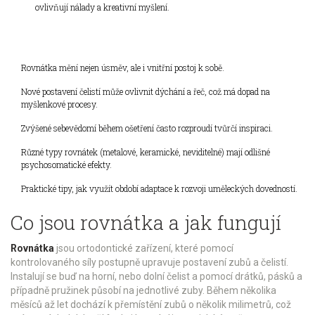
ovlivňují nálady a kreativní myšlení.
Rovnátka mění nejen úsměv, ale i vnitřní postoj k sobě.
Nové postavení čelistí může ovlivnit dýchání a řeč, což má dopad na
myšlenkové procesy.
Zvýšené sebevědomí během ošetření často rozproudí tvůrčí inspiraci.
Různé typy rovnátek (metalové, keramické, neviditelné) mají odlišné
psychosomatické efekty.
Praktické tipy, jak využít období adaptace k rozvoji uměleckých dovedností.
Co jsou rovnátka a jak fungují
Rovnátka
jsou
ortodontické zařízení, které pomocí
kontrolovaného síly postupně upravuje postavení zubů a čelistí
.
Instalují se buď na horní, nebo dolní čelist a pomocí drátků, pásků a
případně pružinek působí na jednotlivé zuby. Během několika
měsíců až let dochází k přemístění zubů o několik milimetrů, což