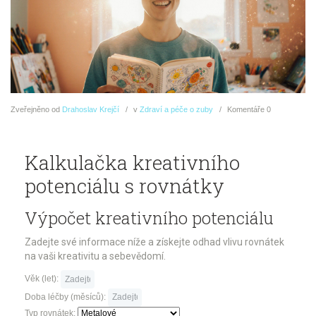
Zveřejněno
od
Drahoslav Krejčí
v
Zdraví a péče o zuby
Komentáře
0
Kalkulačka kreativního
potenciálu s rovnátky
Výpočet kreativního potenciálu
Zadejte své informace níže a získejte odhad vlivu rovnátek
na vaši kreativitu a sebevědomí.
Věk (let):
Doba léčby (měsíců):
Typ rovnátek: