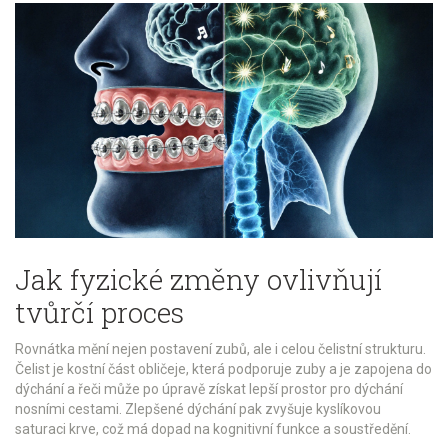
Jak fyzické změny ovlivňují
tvůrčí proces
Rovnátka mění nejen postavení zubů, ale i celou čelistní strukturu.
Čelist
je kostní část obličeje, která podporuje zuby a je zapojena do
dýchání a řeči
může po úpravě získat lepší prostor pro dýchání
nosními cestami. Zlepšené dýchání pak zvyšuje kyslíkovou
saturaci krve, což má dopad na kognitivní funkce a soustředění.