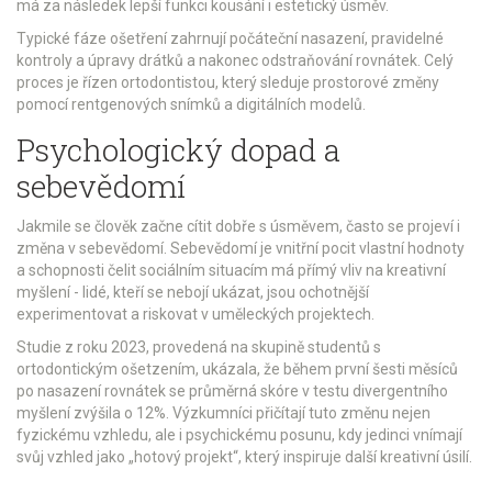
má za následek lepší funkci kousání i estetický úsměv.
Typické fáze ošetření zahrnují počáteční nasazení, pravidelné
kontroly a úpravy drátků a nakonec odstraňování rovnátek. Celý
proces je řízen ortodontistou, který sleduje prostorové změny
pomocí rentgenových snímků a digitálních modelů.
Psychologický dopad a
sebevědomí
Jakmile se člověk začne cítit dobře s úsměvem, často se projeví i
změna v sebevědomí.
Sebevědomí
je vnitřní pocit vlastní hodnoty
a schopnosti čelit sociálním situacím
má přímý vliv na kreativní
myšlení - lidé, kteří se nebojí ukázat, jsou ochotnější
experimentovat a riskovat v uměleckých projektech.
Studie z roku 2023, provedená na skupině studentů s
ortodontickým ošetzením, ukázala, že během první šesti měsíců
po nasazení rovnátek se průměrná skóre v testu divergentního
myšlení zvýšila o 12%. Výzkumníci přičítají tuto změnu nejen
fyzickému vzhledu, ale i psychickému posunu, kdy jedinci vnímají
svůj vzhled jako „hotový projekt“, který inspiruje další kreativní úsilí.