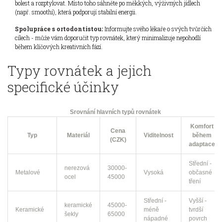
bolest a rozptylovat. Místo toho sáhněte po měkkých, výživných jídlech
(např. smoothí), která podporují stabilní energii.
Spolupráce s ortodontistou:
Informujte svého lékaře o svých tvůrčích
cílech - může vám doporučit typ rovnátek, který minimalizuje nepohodlí
během klíčových kreativních fází.
Typy rovnátek a jejich
specifické účinky
Srovnání hlavních typů rovnátek
Komfort
Cena
Typ
Materiál
Viditelnost
během
(CZK)
adaptace
Střední -
nerezová
30000-
Metalové
Vysoká
občasné
ocel
45000
tření
Střední -
Vyšší -
keramické
45000-
Keramické
méně
tvrdší
šekly
65000
nápadné
povrch