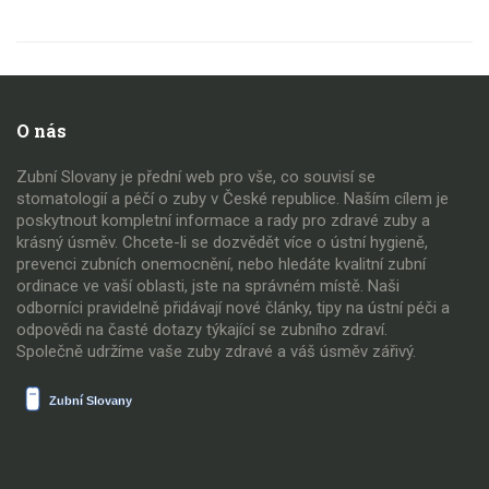
O nás
Zubní Slovany je přední web pro vše, co souvisí se
stomatologií a péčí o zuby v České republice. Naším cílem je
poskytnout kompletní informace a rady pro zdravé zuby a
krásný úsměv. Chcete-li se dozvědět více o ústní hygieně,
prevenci zubních onemocnění, nebo hledáte kvalitní zubní
ordinace ve vaší oblasti, jste na správném místě. Naši
odborníci pravidelně přidávají nové články, tipy na ústní péči a
odpovědi na časté dotazy týkající se zubního zdraví.
Společně udržíme vaše zuby zdravé a váš úsměv zářivý.