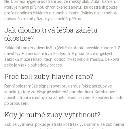
Ne. Domácí hygiena odstraní pouze měkký plak. Zubní kámen,
který je hlavní příčinou chronického zánětu, lze odstranit pouze
profesionálním čištěním u zubního lékaře. Bylinky a soli mohou
dočasně zmírnit příznaky, ale neléčí příčinu.
Jak dlouho trvá léčba zánětu
okostice?
Základní konzervativní léčba (čištění kořenů) obvykle zabere 1-2
návštěvy. Hojení dásní trvá 4-6 týdnů. V případě chirurgických
zákroků může rehabilitační období trvat několik měsíců. Celková
péče je však dlouhodobý proces.
Proč bolí zuby hlavně ráno?
Ranní bolest může signalizovat bruxismus (skřípání zuby ve
spánku), který zatěžuje již oslabené parodontium. Kombinace
nočního tření a existujícího zánětu okostice vede k zesílení bolesti
po probuzení.
Kdy je nutné zuby vytrhnout?
Zub se vytrhává, pokud je ztráta kosti tak významná, že zub nemá