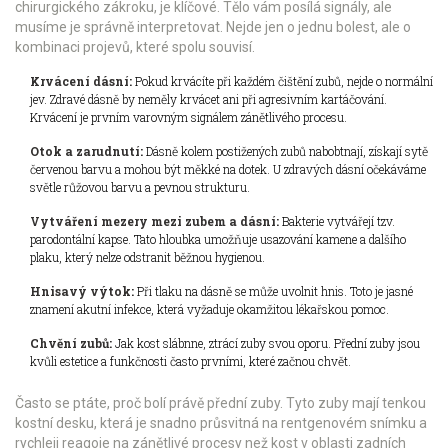
chirurgického zákroku, je klíčové. Tělo vám posílá signály, ale
musíme je správně interpretovat. Nejde jen o jednu bolest, ale o
kombinaci projevů, které spolu souvisí.
Krvácení dásní:
Pokud krvácíte při každém čištění zubů, nejde o normální
jev. Zdravé dásně by neměly krvácet ani při agresivním kartáčování.
Krvácení je prvním varovným signálem zánětlivého procesu.
Otok a zarudnutí:
Dásně kolem postižených zubů nabobtnají, získají sytě
červenou barvu a mohou být měkké na dotek. U zdravých dásní očekáváme
světle růžovou barvu a pevnou strukturu.
Vytváření mezery mezi zubem a dásní:
Bakterie vytvářejí tzv.
parodontální kapse. Tato hloubka umožňuje usazování kamene a dalšího
plaku, který nelze odstranit běžnou hygienou.
Hnisavý výtok:
Při tlaku na dásně se může uvolnit hnis. Toto je jasné
znamení akutní infekce, která vyžaduje okamžitou lékařskou pomoc.
Chvění zubů:
Jak kost slábnne, ztrácí zuby svou oporu. Přední zuby jsou
kvůli estetice a funkčnosti často prvními, které začnou chvět.
Často se ptáte, proč bolí právě přední zuby. Tyto zuby mají tenkou
kostní desku, která je snadno průsvitná na rentgenovém snímku a
rychleji reagoje na zánětlivé procesy než kost v oblasti zadních