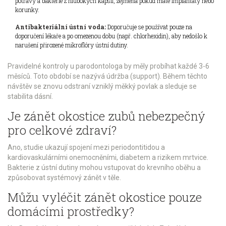
potravy a bakterie z hlubokých kapslí, zejména pokud máte implantáty nebo
korunky.
Antibakteriální ústní voda:
Doporučuje se používat pouze na
doporučení lékaře a po omezenou dobu (např. chlorhexidin), aby nedošlo k
narušení přirozené mikroflóry ústní dutiny.
Pravidelné kontroly u parodontologa by měly probíhat každé 3-6
měsíců. Toto období se nazývá údržba (support). Během těchto
návštěv se znovu odstraní vzniklý měkký povlak a sleduje se
stabilita dásní.
Je zánět okostice zubů nebezpečný
pro celkové zdraví?
Ano, studie ukazují spojení mezi periodontitidou a
kardiovaskulárními onemocněními, diabetem a rizikem mrtvice.
Bakterie z ústní dutiny mohou vstupovat do krevního oběhu a
způsobovat systémový zánět v těle.
Můžu vyléčit zánět okostice pouze
domácími prostředky?