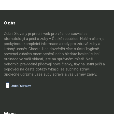
O nás
Zubní Slovany je přední web pro vše, co souvisí se
stomatologií a péčí o zuby v České republice. Naším cílem je
poskytnout kompletní informace a rady pro zdravé zuby a
krásný úsměv. Chcete-li se dozvědět více o ústní hygieně,
prevenci zubních onemocnění, nebo hledáte kvalitní zubní
ordinace ve vaší oblasti, jste na správném místě. Naši
odborníci pravidelně přidávají nové články, tipy na ústní péči a
odpovědi na časté dotazy týkající se zubního zdraví.
Společně udržíme vaše zuby zdravé a váš úsměv zářivý.
Menu