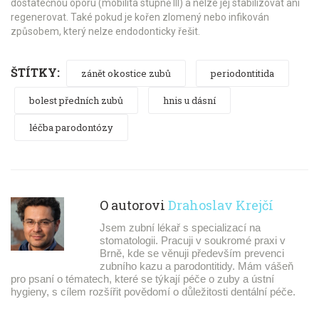
dostatečnou oporu (mobilita stupně III) a nelze jej stabilizovat ani
regenerovat. Také pokud je kořen zlomený nebo infikován
způsobem, který nelze endodonticky řešit.
ŠTÍTKY:
zánět okostice zubů
periodontitida
bolest předních zubů
hnis u dásní
léčba parodontózy
O autorovi
Drahoslav Krejčí
Jsem zubní lékař s specializací na
stomatologii. Pracuji v soukromé praxi v
Brně, kde se věnuji především prevenci
zubního kazu a parodontitidy. Mám vášeň
pro psaní o tématech, které se týkají péče o zuby a ústní
hygieny, s cílem rozšířit povědomí o důležitosti dentální péče.