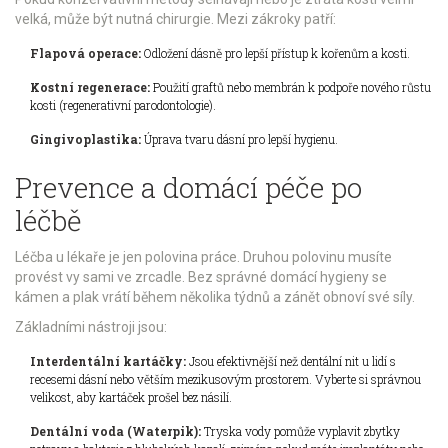
velká, může být nutná chirurgie. Mezi zákroky patří:
Flapová operace:
Odložení dásně pro lepší přístup k kořenům a kosti.
Kostní regenerace:
Použití graftů nebo membrán k podpoře nového růstu
kosti (regenerativní parodontologie).
Gingivoplastika:
Úprava tvaru dásní pro lepší hygienu.
Prevence a domácí péče po
léčbě
Léčba u lékaře je jen polovina práce. Druhou polovinu musíte
provést vy sami ve zrcadle. Bez správné domácí hygieny se
kámen a plak vrátí během několika týdnů a zánět obnoví své síly.
Základními nástroji jsou:
Interdentální kartáčky:
Jsou efektivnější než dentální nit u lidí s
recesemi dásní nebo větším mezikusovým prostorem. Vyberte si správnou
velikost, aby kartáček prošel bez násilí.
Dentální voda (Waterpik):
Tryska vody pomůže vyplavit zbytky