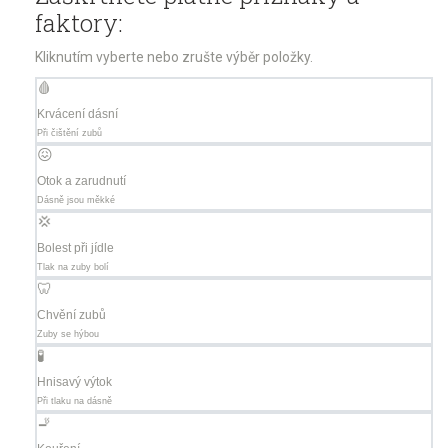
faktory:
Kliknutím vyberte nebo zrušte výběr položky.
🩸
Krvácení dásní
Při čištění zubů
😖
Otok a zarudnutí
Dásně jsou měkké
💢
Bolest při jídle
Tlak na zuby bolí
🦷
Chvění zubů
Zuby se hýbou
🧪
Hnisavý výtok
Při tlaku na dásně
🚬