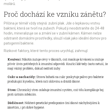
molárů.
Proč dochází ke vzniku zánětu?
Příčina je téměř vždy stejná:
zubní plak
. Jde o lepkavou vrstvu
bakterií, která se tvoří na zubech. Pokud ji neodstraníte do 24-48
hodin, mineralizuje se a změní se v
zubní kámen
. Kámen nelze
odstranit domácími prostředky, slouží však jako ideální domov pro
patogenní bakterie.
Rizikové faktory, které tento proces urychlují, zahrnují:
Kouření:
Nikotin zužuje cévy v dásních, což maskuje krvácení a snižuje
přívěr živin potřebných k imunitní odpovědi. Kouřící lidé tedy často netuší, že
mají vážný problém, dokud neztratí zuby.
Cukr a sacharidy:
Strava bohatá na cukr poskytuje palivo pro bakterie
produkující kyselinu, která ničí sklovinu a dráždí dásně.
Stres:
Chronický stres oslabuje imunitní systém, což tělu komplikuje boj
proti ústním infekcím.
Dědičnost:
Některé genetické predispozice činí dásně náchylnějšími k
zánětům, i při dobré hygieně.