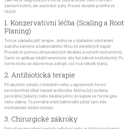
Jakmile je diagnóza potvrzena, začíná léčba. Cílem není jen
zastavit bolest, ale zachránit zuby. Proces obvykle probíhá ve
fázích.
1. Konzervativní léčba (Scaling a Root
Planing)
Toto je základní pilíř terapie. Jedná se o důkladné odstranění
zubního kamene a bakteriálního filmu ze zánětlivých kapslí.
Provádí se pomocí ultrazvukových škrabků a ručních instrumentů.
Často se aplikuje lokální anestezie, aby byl zákrok bezbolestný. Po
tomto kroku se dásně musí zahojit, což trvá několik týdnů.
2. Antibiotická terapie
Při akutním zánětu s hnisáním nebo u agresivních forem
periodontitidy lékař nasadí antibiotika. Mohou být podána
perorálně (tablety) nebo lokálně přímo do kapsle ve formě gelu
nebo vlákna. To pomáhá snížit bakteriální zátěž tam, kde
mechanické čištění nestačí.
3. Chirurgické zákroky
Pokud konzervativní metody selhávají nebo je ztráta kosti velmi