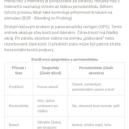
menší než 3 milimetry je považována za zdravou. Hloubky nad 5
milimetrů naznačují střední až těžkou periodontitidu. Během
tohoto procesu lékař také kontroluje přítomnost krvácení na
stimulaci (BOP - Bleeding on Probing).
Druhým klíčovým krokem je
panoramatický rentgen
(OPG). Tento
snímek ukazuje stav kosti pod dásněmi. Zdravá kost má hladký
okraj. Při zánětu okostice vidíme na snímku „pískované“ nebo
rezorbované části kosti. U předních zubů může být patrná ztráta
horizontální kostní podpory.
Rozdíl mezi gingivitidou a periodontitidou
Příznak /
Gingivitida
Periodontitida (Zánět
Stav
(Zánět dásní)
okostice)
Dásně, cementum,
Postižení
Pouze dásně
periodontální vazivo a kost
Ano, úplná
Reverzibilita
uzdravení po
Ne, ztracená kost neroste zpět
čištění
Obvykle žádná,
Bolest
Bolest, chvění zubů, hnis
jen krvácení