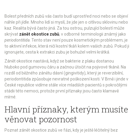
Bolest předních zubů vás často budí uprostřed noci nebo se objeví
náhle při jídle. Mnoho lidí si myslí, že jde jen o citlivou sklovinu nebo
kaz. Realita bývá často jiná. Za tou ostrou, pulzující bolestí může
skrývat
zánět okostice zubů
, v odborné terminologii známý jako
periodontitida
. Tento stav není pouze kosmetickým problémem; je
to aktivní infekce, která ničí kostní tkáň kolem vašich zubů. Pokud ji
ignorujete, cesta k extrakci zubu je bohužel velmi krátká.
Zánět okostice nastává, když se bakterie z plaku dostanou
hluboko pod gumovou čáru a začnou útočit na pojivové tkáně. Na
rozdíl od běžného zánětu dásní (gingivitidy), který je reverzibilní,
periodontitida způsobuje nevratné poškození kosti. V Brně i jinde v
České republice vidíme stále více mladších pacientů s pokročilými
stádii této nemoci, protože první příznaky jsou často klamavě
mírné.
Hlavní příznaky, kterým musíte
věnovat pozornost
Poznat zánět okostice zubů ve fázi, kdy je ještě léčitelný bez