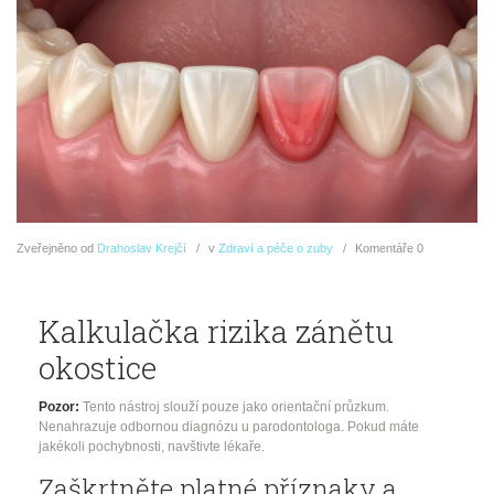
Zveřejněno
od
Drahoslav Krejčí
v
Zdraví a péče o zuby
Komentáře
0
Kalkulačka rizika zánětu
okostice
Pozor:
Tento nástroj slouží pouze jako orientační průzkum.
Nenahrazuje odbornou diagnózu u parodontologa. Pokud máte
jakékoli pochybnosti, navštivte lékaře.
Zaškrtněte platné příznaky a