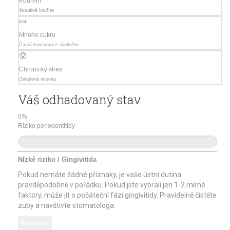
Kouření
Aktuálně kouříte
🍬
Mnoho cukru
Častá konzumace sladkého
😰
Chronický stres
Oslabená imunita
Váš odhadovaný stav
0%
Riziko periodontitidy
Nízké riziko / Gingivitida
Pokud nemáte žádné příznaky, je vaše ústní dutina
pravděpodobně v pořádku. Pokud jste vybrali jen 1-2 mírné
faktory, může jít o počáteční fázi gingivitidy. Pravidelně čistěte
zuby a navštivte stomatologa.
Resetovat