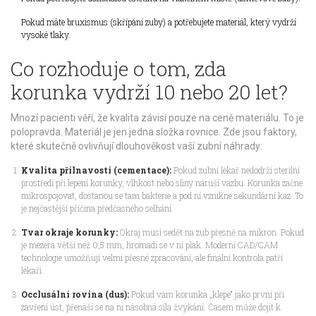
Pokud máte bruxismus (skřípání zuby) a potřebujete materiál, který vydrží
vysoké tlaky.
Co rozhoduje o tom, zda
korunka vydrží 10 nebo 20 let?
Mnozí pacienti věří, že kvalita závisí pouze na ceně materiálu. To je
polopravda. Materiál je jen jedna složka rovnice. Zde jsou faktory,
které skutečně ovlivňují dlouhověkost vaší zubní náhrady:
Kvalita přilnavosti (cementace):
Pokud zubní lékař nedodrží sterilní
prostředí při lepení korunky, vlhkost nebo sliny naruší vazbu. Korunka začne
mikrospojovat, dostanou se tam bakterie a pod ní vznikne sekundární kaz. To
je nejčastější příčina předčasného selhání.
Tvar okraje korunky:
Okraj musí sedět na zub přesně na mikron. Pokud
je mezera větší než 0,5 mm, hromadí se v ní plak. Moderní CAD/CAM
technologie umožňují velmi přesné zpracování, ale finální kontrola patří
lékaři.
Occlusální rovina (dus):
Pokud vám korunka „klepe“ jako první při
zavření úst, přenáší se na ni násobná síla žvýkání. Časem může dojít k