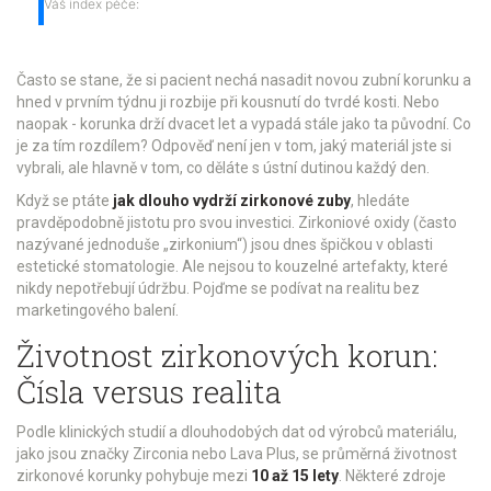
Váš index péče:
Často se stane, že si pacient nechá nasadit novou zubní korunku a
hned v prvním týdnu ji rozbije při kousnutí do tvrdé kosti. Nebo
naopak - korunka drží dvacet let a vypadá stále jako ta původní. Co
je za tím rozdílem? Odpověď není jen v tom, jaký materiál jste si
vybrali, ale hlavně v tom, co děláte s ústní dutinou každý den.
Když se ptáte
jak dlouho vydrží zirkonové zuby
, hledáte
pravděpodobně jistotu pro svou investici. Zirkoniové oxidy (často
nazývané jednoduše „zirkonium“) jsou dnes špičkou v oblasti
estetické stomatologie. Ale nejsou to kouzelné artefakty, které
nikdy nepotřebují údržbu. Pojďme se podívat na realitu bez
marketingového balení.
Životnost zirkonových korun:
Čísla versus realita
Podle klinických studií a dlouhodobých dat od výrobců materiálu,
jako jsou značky Zirconia nebo Lava Plus, se průměrná životnost
zirkonové korunky pohybuje mezi
10 až 15 lety
. Některé zdroje