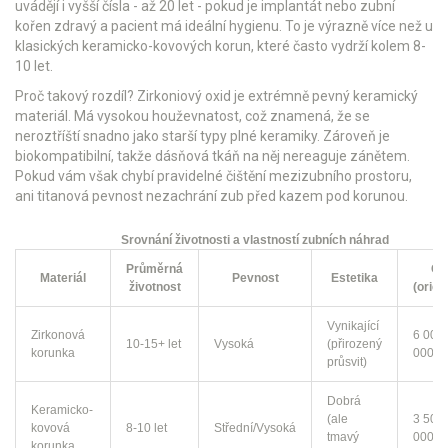
uvádějí i vyšší čísla - až 20 let - pokud je implantát nebo zubní
kořen zdravý a pacient má ideální hygienu. To je výrazně více než u
klasických keramicko-kovových korun, které často vydrží kolem 8-
10 let.
Proč takový rozdíl? Zirkoniový oxid je extrémně pevný keramický
materiál. Má vysokou houževnatost, což znamená, že se
neroztříští snadno jako starší typy plné keramiky. Zároveň je
biokompatibilní, takže dásňová tkáň na něj nereaguje zánětem.
Pokud vám však chybí pravidelné čištění mezizubního prostoru,
ani titanová pevnost nezachrání zub před kazem pod korunou.
Srovnání životnosti a vlastností zubních náhrad
Průměrná
Ce
Materiál
Pevnost
Estetika
životnost
(orien
Vynikající
Zirkonová
6 000 
10-15+ let
Vysoká
(přirozený
korunka
000 K
průsvit)
Dobrá
Keramicko-
(ale
3 500 
kovová
8-10 let
Střední/Vysoká
tmavý
000 K
korunka