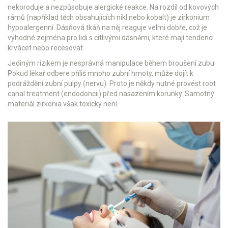
nekoroduje a nezpůsobuje alergické reakce. Na rozdíl od kovových
rámů (například těch obsahujících nikl nebo kobalt) je zirkonium
hypoalergenní. Dásňová tkáň na něj reaguje velmi dobře, což je
výhodné zejména pro lidi s citlivými dásněmi, které mají tendenci
krvácet nebo recesovat.
Jediným rizikem je nesprávná manipulace během broušení zubu.
Pokud lékař odbere příliš mnoho zubní hmoty, může dojít k
podráždění zubní pulpy (nervu). Proto je někdy nutné provést root
canal treatment (endodoncii) před nasazením korunky. Samotný
materiál zirkonia však toxický není.