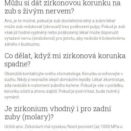
Můžu si dát zirkonovou korunku na
zub s živým nervem?
Ano, je to možné, pokud je zub dostatečně silný a zubní lékař
může zub redukovat (obrousit) bez poškození pulpy. Pokud je zub
však již hodně vyplněný nebo poškozený, lékař může doporučit
vytažení nervu (endodoncii) pro jistotu, aby nedošlo k bolestivému
zánětu v budoucnu.
Co dělat, když mi zirkonová korunka
spadne?
Okamžitě kontaktujte svého stomatologa. Korunku si schovejte v
suchu. Nikdy ji nesnažte slepit domácími lepidly. Lékař zkontroluje,
zda nedošlo k rozlomení zubního kořene. Pokud je vše v pořádku,
korunku očistí a znovu zajistí. Pokud je pod ní kaz, bude nutné ji
vyměnit.
Je zirkonium vhodný i pro zadní
zuby (molary)?
Určitě ano. Zirkonium má vysokou flexní pevnost (až 1000 MPa u