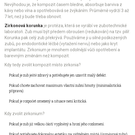
Nevýhodou je, že kompozit časem bledne, absorbuje barviva z
kávy nebo vína a opotřebovává se žvýkáním. Průměrně vydrží 3 až
7 let, než ji bude třeba obnovit.
Zirkonová korunka
je protéza, která se vyrábí ve zubotechnické
laboratoři. Zub musí být předem obroušen (redukován) na tzv. pilíř.
Korunka pak celý zub překrývá. Používáme ji u silně poškozených
zubů, po endodontické léčbě (vytažení nervu) nebo jako kryt
implantátu. Zirkonium je mnohem odolnější vůči opotřebení a
barevným změnám než kompozit.
Kdy tedy zvolit kompozit místo zirkonia?
Pokud je zub ještě zdravý a potřebujete jen uzavřít malý defekt.
Pokud chcete zachovat maximum vlastní zubní hmoty (minimalistická
příprava).
Pokud je rozpočet omezený a situace není kritická.
Kdy zvolit zirkonium?
Pokud je zub již velkou částí vyplněný a hrozí jeho rozlomení.
Pokud potřebujete dokonalou estetiku na viditelném místě (úsměvové zuby).