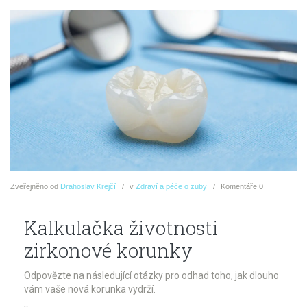
Zveřejněno
od
Drahoslav Krejčí
v
Zdraví a péče o zuby
Komentáře
0
Kalkulačka životnosti
zirkonové korunky
Odpovězte na následující otázky pro odhad toho, jak dlouho
vám vaše nová korunka vydrží.