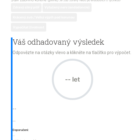
Je zub zdravý nebo po endodoncii s tyčinkou?
Zdravý silný pilíř
Vytažený nerv (endodoncie)
Krácený zub / Velká výplň pod korunou
Vypočítat životnost
Váš odhadovaný výsledek
Odpovězte na otázky vlevo a klikněte na tlačítko pro výpočet.
-- let
--
--
Doporučení:
--