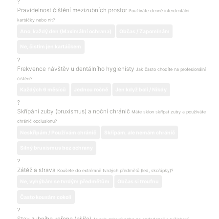
?
Pravidelnost čištění mezizubních prostor
Používáte denně interdentální
kartáčky nebo nit?
Ano, každý den (Maximální ochrana)
Občas / Zapomínám
Ne, čistím jen kartáčkem
?
Frekvence návštěv u dentálního hygienisty
Jak často chodíte na profesionální
čištění?
Každých 6 měsíců
Jednou ročně
Jen když bolí / Nikdy
?
Skřípání zuby (bruxismus) a noční chránič
Máte sklon skřípat zuby a používáte
chránič occlusionu?
Neskřípám / Používám chránič
Skřípám, ale nemám chránič
Silný bruxismus bez ochrany
?
Zátěž a strava
Koušete do extrémně tvrdých předmětů (led, skořápky)?
Ne, vyhýbám se tvrdým předmětům
Občas si troufnu
Často kousám cokoli
?
Stav zubního kořene (pilíře)