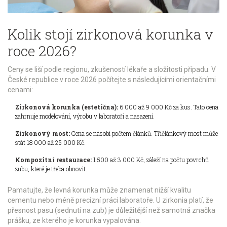
Kolik stojí zirkonová korunka v
roce 2026?
Ceny se liší podle regionu, zkušeností lékaře a složitosti případu. V
České republice v roce 2026 počítejte s následujícími orientačními
cenami:
Zirkonová korunka (estetična):
6 000 až 9 000 Kč za kus. Tato cena
zahrnuje modelování, výrobu v laboratoři a nasazení.
Zirkonový most:
Cena se násobí počtem článků. Tříčlánkový most může
stát 18 000 až 25 000 Kč.
Kompozitní restaurace:
1 500 až 3 000 Kč, záleží na počtu povrchů
zubu, které je třeba obnovit.
Pamatujte, že levná korunka může znamenat nižší kvalitu
cementu nebo méně precizní práci laboratoře. U zirkonia platí, že
přesnost pasu (sednutí na zub) je důležitější než samotná značka
prášku, ze kterého je korunka vypalována.