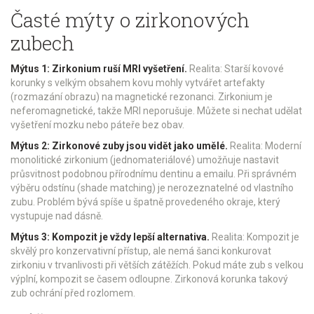
Časté mýty o zirkonových
zubech
Mýtus 1: Zirkonium ruší MRI vyšetření.
Realita: Starší kovové
korunky s velkým obsahem kovu mohly vytvářet artefakty
(rozmazání obrazu) na magnetické rezonanci. Zirkonium je
neferomagnetické, takže MRI neporušuje. Můžete si nechat udělat
vyšetření mozku nebo páteře bez obav.
Mýtus 2: Zirkonové zuby jsou vidět jako umělé.
Realita: Moderní
monolitické zirkonium (jednomateriálové) umožňuje nastavit
průsvitnost podobnou přírodnímu dentinu a emailu. Při správném
výběru odstínu (shade matching) je nerozeznatelné od vlastního
zubu. Problém bývá spíše u špatně provedeného okraje, který
vystupuje nad dásně.
Mýtus 3: Kompozit je vždy lepší alternativa.
Realita: Kompozit je
skvělý pro konzervativní přístup, ale nemá šanci konkurovat
zirkoniu v trvanlivosti při větších zátěžích. Pokud máte zub s velkou
výplní, kompozit se časem odloupne. Zirkonová korunka takový
zub ochrání před rozlomem.