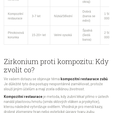
okraj)
Dobrá
Kompozitní
1 500 
3-7 let
Nízká/Střední
(barva se
restaurace
000 K
mění)
Špatná
Plnokovová
2 500 
15-20+ let
Velmi vysoká
(šedá
korunka
000 K
barva)
Zirkonium proti kompozitu: Kdy
zvolit co?
Ve vašem dotazu se objevuje téma
kompozitní restaurace zubů
.
Je důležité tyto dva postupy nespontánně zaměňovat, protože
slouží jiným účelům a mají zcela odlišnou životnost.
Kompozitní restaurace
je metoda, kdy zubní lékař přímo v ústech
nanáší plastovou hmotu (směs sklových vláken a pryskyřice),
kterou následně vytvrdzuje světlem. Vhodná je pro menší kazy,
drobné zlomeniny hran nebo estetické úpravy tvaru zubu.