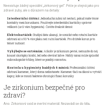
Neexistuje žádný speciální „zirkonový gel“. Péče je stejná jako pro
zdravé zuby, ale s důrazem na detaily:
Interdentální čištění:
Jednoduchá zubní nit nestačí, pokud máte těsné
kontakty mezi korunkami. Používejte interdentální kartáčky správné
velikosti (určí vám hygienista). Čistěte dvakrát denně.
Elektrokartáček:
Studijní data ukazují, že sonické nebo rotační kartáče
odstraní až o 50 % více plaku než ruční kartáček. Pro držitele korun je to
téměř nutnost.
Vyhýbejte se extrémům:
Ačkoliv je zirkonium pevné, nemusíte do něj
kousat skořápky krabů, led nebo otevírat lahve. Náhlý náraz může způsobit
mikroskopické trhliny, které se později rozrostou.
Kontrola u hygienisty každých 6 měsíců:
Profesionální čištění
odstraní kamenec, který doma nedostanete. Kamenec tlačí na dásně a vytváří
kapsy, kde se množí bakterie ohrožující fixaci korunky.
Je zirkonium bezpečné pro
zdraví?
Ano. Zirkoniový oxid je inertní materiál. Nezavádí se do těla,