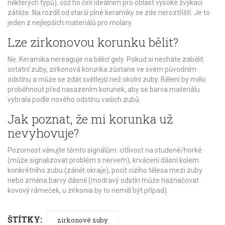
některých typů), což ho činí ideálním pro oblast vysoké žvýkací
zátěže. Na rozdíl od starší plné keramiky se zde neroztříští. Je to
jeden z nejlepších materiálů pro molary.
Lze zirkonovou korunku bělit?
Ne. Keramika nereaguje na bělicí gely. Pokud si necháte zabělit
ostatní zuby, zirkonová korunka zůstane ve svém původním
odstínu a může se zdát světlejší než okolní zuby. Bělení by mělo
proběhnout před nasazením korunek, aby se barva materiálu
vybrala podle nového odstínu vašich zubů.
Jak poznat, že mi korunka už
nevyhovuje?
Pozornost věnujte těmto signálům: citlivost na studené/horké
(může signalizovat problém s nervem), krvácení dásní kolem
konkrétního zubu (zánět okraje), pocit cizího tělesa mezi zuby
nebo změna barvy dásně (modravý odstín může naznačovat
kovový rámeček, u zirkonia by to neměl být případ).
ŠTÍTKY:
zirkonové zuby