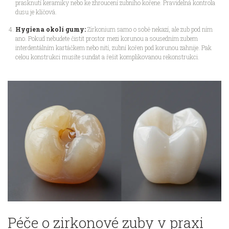
prasknutí keramiky nebo ke zhroucení zubního kořene. Pravidelná kontrola
dusu je klíčová.
Hygiena okolí gumy:
Zirkonium samo o sobě nekazí, ale zub pod ním
ano. Pokud nebudete čistit prostor mezi korunou a sousedním zubem
interdentálním kartáčkem nebo nití, zubní kořen pod korunou zahnije. Pak
celou konstrukci musíte sundat a řešit komplikovanou rekonstrukci.
Péče o zirkonové zuby v praxi