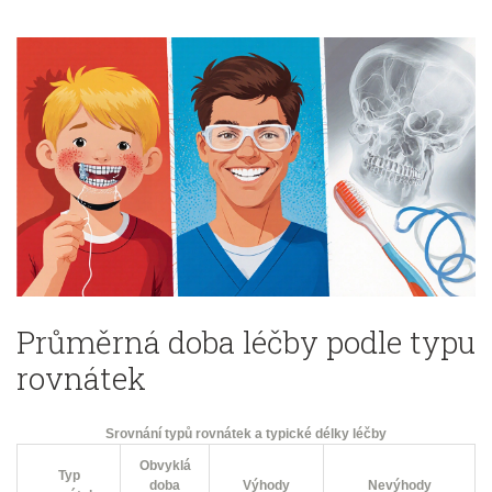
Průměrná doba léčby podle typu
rovnátek
Srovnání typů rovnátek a typické délky léčby
Obvyklá
Typ
doba
Výhody
Nevýhody