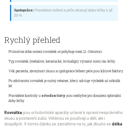
Spolupráce:
Pravidelné nošení a péče zkracují dobu léčby o až
20 %.
Rychlý přehled
Průměrná doba nošení rovnátek se pohybuje mezi 12-36měsíci.
Typ rovnátek (metalové, keramické, Invisalign) výrazně mění čas léčby.
Věk pacienta, závažnost skusu a spolupráce během péče jsou klíčové faktory.
Po odstranění rovnátek je nutný retainer, který udržuje výsledek až několik
let.
Pravidelné kontroly u
ortodontisty
jsou nezbytné pro dosažení optimální
doby léčby.
Rovnátka
jsou
ortodontické aparáty určené k opravě nesprávného
skusu a postavení zubů
. Většinou se používají u dětí, ale i
dospělých. V tomto článku se zaměříme na to, jak dlouho se
délka