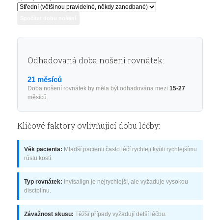
Spočítat dobu nošení
Odhadovaná doba nošení rovnátek:
21 měsíců
Doba nošení rovnátek by měla být odhadována mezi
15-27
měsíců.
Klíčové faktory ovlivňující dobu léčby:
Věk pacienta:
Mladší pacienti často léčí rychleji kvůli rychlejšímu
růstu kostí.
Typ rovnátek:
Invisalign je nejrychlejší, ale vyžaduje vysokou
disciplínu.
Závažnost skusu:
Těžší případy vyžadují delší léčbu.