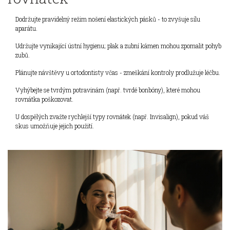
Dodržujte pravidelný režim nošení elastických pásků - to zvyšuje sílu
aparátu.
Udržujte vynikající ústní hygienu; plak a zubní kámen mohou zpomalit pohyb
zubů.
Plánujte návštěvy u ortodontisty včas - zmeškání kontroly prodlužuje léčbu.
Vyhýbejte se tvrdým potravinám (např. tvrdé bonbóny), které mohou
rovnátka poškozovat.
U dospělých zvažte rychlejší typy rovnátek (např. Invisalign), pokud váš
skus umožňuje jejich použití.