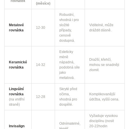
rovnátek
(měsíce)
Robustní,
vhodná i pro
Metalové
složité
Viditelné, může
12-30
rovnátka
případy,
dráždit dásně.
cenově
dostupná.
Esteticky
méně
Dražší, křehčí,
Keramické
nápadná,
14-32
mohou se snadněji
rovnátka
podobná síle
zlomit.
jako
metalová.
Lingvální
Skryté před
rovnátka
očima,
Komplikovanější
12-28
(na vnitřní
vhodná pro
údržba, vyšší cena.
straně)
dospělé.
Vyžaduje vysokou
disciplínu (nosit
Odnímatelné,
Invisalign
20‑22hodin
téměř