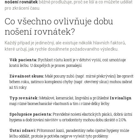
nošení rovnátek
běžně prodlužuje, proč se liší a co můžete udělat
pro zkrácení času.
Co všechno ovlivňuje dobu
nošení rovnátek?
Každý případ je jedinečný, ale existuje několik hlavních faktorů,
které určují, jak rychle dosáhnete požadovaného výsledku.
Věk pacienta:
Rychlost růstu kostí je v dětství vyšší, což umožňuje
kratší léčbu. U dospělých je proces pomalejší.
Závažnost skusu:
Malé posuny zubů (např. mírné překrývání) lze opravit
během roku, zatímco komplexní chyby (např. otevřený skus) mohou zabrat
až tři roky.
Typ rovnátek:
Metalové, keramické, lingvální a průhledné
Invisalign
mají různé biomechanické vlastnosti a tím i různé délky léčby.
Spolupráce pacienta:
Pravidelné nošení elastických pásků, dobrá ústní
hygiena a dodržování návštěv u ortodontisty mohou dobu zkrátit o 20%.
Ústní zdraví:
Přítomnost kazů, paradentózy nebo špatné hygieny může
léčbu oddálit, protože je potřeba nejprve vyřešit tyto problémy.