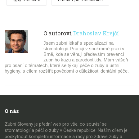
O autorovi
Drahoslav Krejčí
Jsem zubní lékař s specializací na
stomatologii. Pracuji v soukromé praxi v
Brně, kde se věnuji především prevenci
zubního kazu a parodontitidy. Mám vášeň
pro psaní o tématech, které se týkají péče o zuby a ústní
hygieny, s cílem rozšířit povědomí o důležitosti dentální péče.
O nás
Zubní Slovany je přední web pro vše, co souvisí se
stomatologií a péčí o zuby v České republice. Naším cílem je
poskytnout kompletní informace a rady pro zdravé zuby a