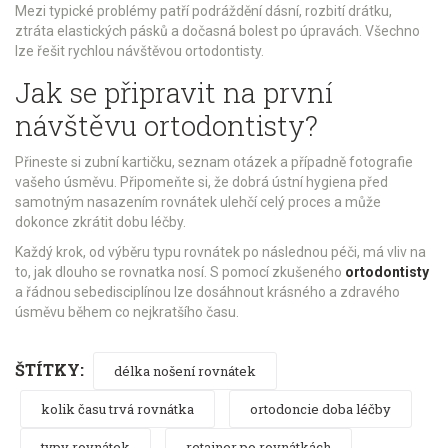
Mezi typické problémy patří podráždění dásní, rozbití drátku,
ztráta elastických pásků a dočasná bolest po úpravách. Všechno
lze řešit rychlou návštěvou ortodontisty.
Jak se připravit na první
návštěvu ortodontisty?
Přineste si zubní kartičku, seznam otázek a případně fotografie
vašeho úsměvu. Připomeňte si, že dobrá ústní hygiena před
samotným nasazením rovnátek ulehčí celý proces a může
dokonce zkrátit dobu léčby.
Každý krok, od výběru typu rovnátek po následnou péči, má vliv na
to, jak dlouho se rovnatka nosí. S pomocí zkušeného
ortodontisty
a řádnou sebedisciplínou lze dosáhnout krásného a zdravého
úsměvu během co nejkratšího času.
ŠTÍTKY:
délka nošení rovnátek
kolik času trvá rovnátka
ortodoncie doba léčby
typy rovnátek
retainer po rovnátkách