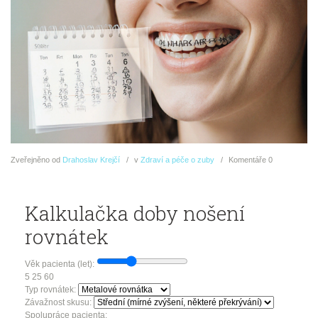
Zveřejněno
od
Drahoslav Krejčí
v
Zdraví a péče o zuby
Komentáře
0
Kalkulačka doby nošení
rovnátek
Věk pacienta (let):
5
25
60
Typ rovnátek:
Závažnost skusu:
Spolupráce pacienta: