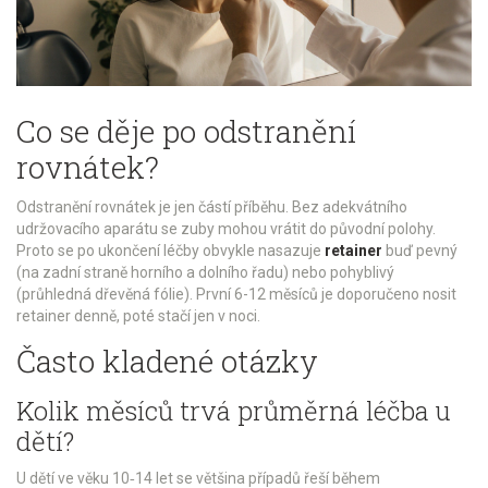
Co se děje po odstranění
rovnátek?
Odstranění rovnátek je jen částí příběhu. Bez adekvátního
udržovacího aparátu se zuby mohou vrátit do původní polohy.
Proto se po ukončení léčby obvykle nasazuje
retainer
buď pevný
(na zadní straně horního a dolního řadu) nebo pohyblivý
(průhledná dřevěná fólie). První 6-12 měsíců je doporučeno nosit
retainer denně, poté stačí jen v noci.
Často kladené otázky
Kolik měsíců trvá průměrná léčba u
dětí?
U dětí ve věku 10‑14 let se většina případů řeší během