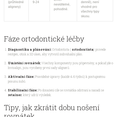
(průhledné
9-24
denně), není
neviditelné,
alignery)
vhodné pro
pohodlné.
všechny typy
skusu.
Fáze ortodontické léčby
Diagnostika a plánování:
Ortodontista (
ortodontista
) provede
rentgen, otisk a 3D sken, aby vytvořil individuální plán.
Umístění rovnátek:
Všechny komponenty jsou připevněny, a pokud jde o
Invisalign, jsou vyrobeny první sady alignerů.
Aktivační fáze:
Pravidelné úpravy (každé 4‑6 týdnů) k postupnému
posunu zubů.
Stabilizační fáze:
Po dosažení cíle se rovnátka odstraní a nasadí se
retainer
, který udrží výsledek.
Tipy, jak zkrátit dobu nošení
rovnátek