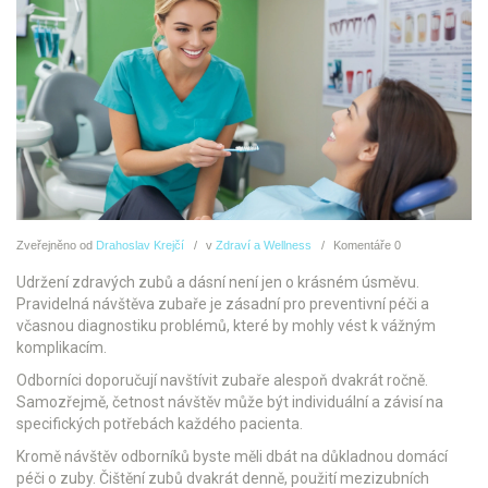
Zveřejněno
od
Drahoslav Krejčí
v
Zdraví a Wellness
Komentáře
0
Udržení zdravých zubů a dásní není jen o krásném úsměvu.
Pravidelná návštěva zubaře je zásadní pro preventivní péči a
včasnou diagnostiku problémů, které by mohly vést k vážným
komplikacím.
Odborníci doporučují navštívit zubaře alespoň dvakrát ročně.
Samozřejmě, četnost návštěv může být individuální a závisí na
specifických potřebách každého pacienta.
Kromě návštěv odborníků byste měli dbát na důkladnou domácí
péči o zuby. Čištění zubů dvakrát denně, použití mezizubních