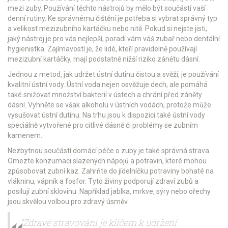
mezi zuby. Používání těchto nástrojů by mělo být součástí vaší
denní rutiny. Ke správnému čištění je potřeba si vybrat správný typ
a velikost mezizubního kartáčku nebo nitě. Pokud si nejste jisti,
jaký nástroj je pro vás nejlepší, poradí vám váš zubař nebo dentální
hygienistka. Zajímavostí je, že lidé, kteří pravidelně používají
mezizubní kartáčky, mají podstatně nižší riziko zánětu dásní.
Jednou z metod, jak udržet ústní dutinu čistou a svěží, je používání
kvalitní ústní vody. Ústní voda nejen osvěžuje dech, ale pomáhá
také snižovat množství bakterií v ústech a chrání před záněty
dásní. Vyhněte se však alkoholu v ústních vodách, protože může
vysušovat ústní dutinu. Na trhu jsou k dispozici také ústní vody
speciálně vytvořené pro citlivé dásně či problémy se zubním
kamenem.
Nezbytnou součástí domácí péče o zuby je také správná strava.
Omezte konzumaci slazených nápojů a potravin, které mohou
způsobovat zubní kaz. Zahrňte do jídelníčku potraviny bohaté na
vlákninu, vápník a fosfor. Tyto živiny podporují zdraví zubů a
posilují zubní sklovinu. Například jablka, mrkve, sýry nebo ořechy
jsou skvělou volbou pro zdravý úsměv.
"Zdravé stravování je klíčem k udržení