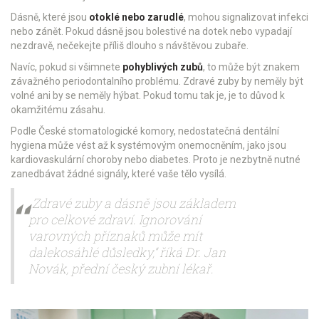
Dásně, které jsou
otoklé nebo zarudlé
, mohou signalizovat infekci
nebo zánět. Pokud dásně jsou bolestivé na dotek nebo vypadají
nezdravě, nečekejte příliš dlouho s návštěvou zubaře.
Navíc, pokud si všimnete
pohyblivých zubů
, to může být znakem
závažného periodontalního problému. Zdravé zuby by neměly být
volné ani by se neměly hýbat. Pokud tomu tak je, je to důvod k
okamžitému zásahu.
Podle České stomatologické komory, nedostatečná dentální
hygiena může vést až k systémovým onemocněním, jako jsou
kardiovaskulární choroby nebo diabetes. Proto je nezbytně nutné
zanedbávat žádné signály, které vaše tělo vysílá.
„Zdravé zuby a dásně jsou základem
pro celkové zdraví. Ignorování
varovných příznaků může mít
dalekosáhlé důsledky,“ říká Dr. Jan
Novák, přední český zubní lékař.