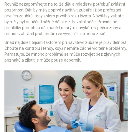
Rovněž nezapomínejte na to, že děti a mladiství potřebují zvláštní
pozornost. Děti by měly poprvé navštívit zubaře již po prořezání
prvních zoubků, tedy kolem prvního roku života. Návštěvy zubaře
by měly být součástí běžné dětské zdravotní péče. Pravidelné
prohlídky pomohou děti naučit dobrým návykům v péči o zuby a
mohou zabránit problémům ve vývoji čelistí nebo zubů.
Snad nejdůležitějším faktorem při návštěvě zubaře je pravidelnost.
Choďte na kontrolu i tehdy, když nemáte žádné viditelné problémy.
Pamatujte, že mnoho problémů se může rozvíjet bez zjevných
příznaků a zjistit je může pouze odborník.