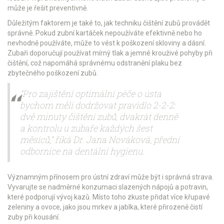
může je řešit preventivně.
Důležitým faktorem je také to, jak techniku čištění zubů provádět
správně. Pokud zubní kartáček nepoužíváte efektivně nebo ho
nevhodně používáte, může to vést k poškození skloviny a dásní.
Zubaři doporučují používat mírný tlak a jemné krouživé pohyby při
čištění, což napomáhá správnému odstranění plaku bez
zbytečného poškození zubů.
"Pro zajištění optimální péče o ústa
bychom měli dodržovat pravidlo 2-2-2:
dvě minuty čištění zubů, dvakrát denně
a kontrolu u zubaře každých šest
měsíců," říká Dr. Jana Nováková, přední
odbornice na dentální hygienu.
Významným přínosem pro ústní zdraví může být i správná strava.
Vyvarujte se nadměrné konzumaci slazených nápojů a potravin,
které podporují vývoj kazů. Místo toho zkuste přidat více křupavé
zeleniny a ovoce, jako jsou mrkev a jablka, které přirozeně čistí
zuby při kousání.