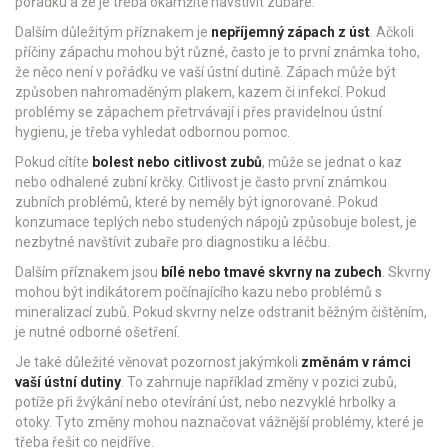
pořádku a že je třeba okamžitě navštívit zubaře.
Dalším důležitým příznakem je
nepříjemný zápach z úst
. Ačkoli
příčiny zápachu mohou být různé, často je to první známka toho,
že něco není v pořádku ve vaší ústní dutině. Zápach může být
způsoben nahromaděným plakem, kazem či infekcí. Pokud
problémy se zápachem přetrvávají i přes pravidelnou ústní
hygienu, je třeba vyhledat odbornou pomoc.
Pokud cítíte
bolest nebo citlivost zubů
, může se jednat o kaz
nebo odhalené zubní krčky. Citlivost je často první známkou
zubních problémů, které by neměly být ignorované. Pokud
konzumace teplých nebo studených nápojů způsobuje bolest, je
nezbytné navštívit zubaře pro diagnostiku a léčbu.
Dalším příznakem jsou
bílé nebo tmavé skvrny na zubech
. Skvrny
mohou být indikátorem počínajícího kazu nebo problémů s
mineralizací zubů. Pokud skvrny nelze odstranit běžným čištěním,
je nutné odborné ošetření.
Je také důležité věnovat pozornost jakýmkoli
změnám v rámci
vaší ústní dutiny
. To zahrnuje například změny v pozici zubů,
potíže při žvýkání nebo otevírání úst, nebo nezvyklé hrbolky a
otoky. Tyto změny mohou naznačovat vážnější problémy, které je
třeba řešit co nejdříve.