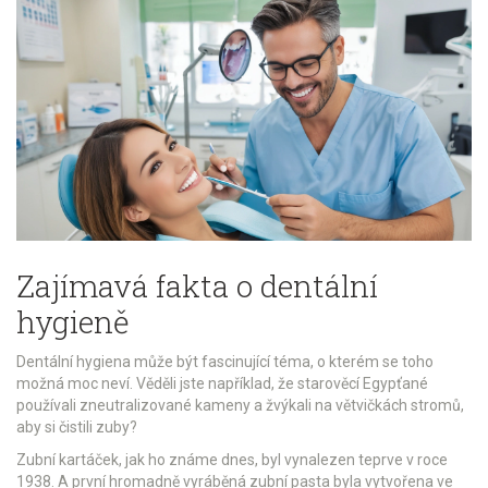
Zajímavá fakta o dentální
hygieně
Dentální hygiena může být fascinující téma, o kterém se toho
možná moc neví. Věděli jste například, že starověcí Egypťané
používali zneutralizované kameny a žvýkali na větvičkách stromů,
aby si čistili zuby?
Zubní kartáček, jak ho známe dnes, byl vynalezen teprve v roce
1938. A první hromadně vyráběná zubní pasta byla vytvořena ve