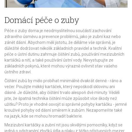
Domácí péče o zuby
Péče o zuby doma je neodmyslitelnou součástí zachování
zdravého úsměvu a prevence problémů, jako je zubní kaz nebo
zánět dásní. Abychom měli jistotu, že děláme vše správně, je
důležité dodržovat několik základních pravidel a technik. Kvalitní
péče o ústní dutinu zahrnuje čištění zubů, používání mezizubních
kartáčků a nití, a také používání ústní vody. Nevystupujte ze
základních pokynů, které mohou výrazně ovlivnit stav vašeho
ústního zdraví.
Čištění zubů by mělo probíhat minimálně dvakrát denně - ráno a
večer. Použijte měkký kartáček, který nepoškodí sklovinu ani
dásně. Je důležité, aby čištění trvalo alespoň dvě minuty. Věděli
jste, že špatná technika čištění může způsobit více škody než
užitku? Proto je vhodné osvojit si správné pohyby kartáčku - jemné
krouživé pohyby od dásní směrem k zubům. Nezapomeňte také
na jazyk, kde se mohou hromadit bakterie.
Mezizubní kartáčky a zubní nit jsou skvělými pomocníky, když se
jedná o odstranění zbytků jídla a plaku z těžko přístupných mezer