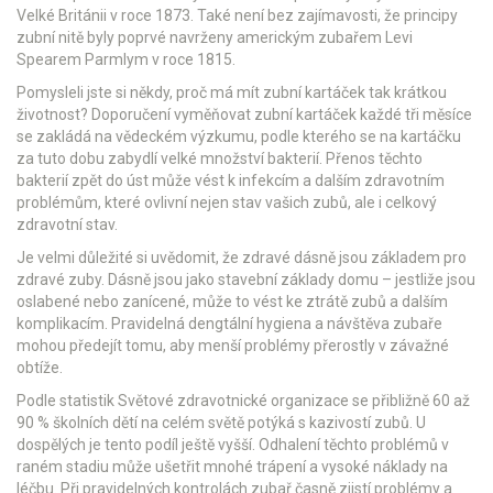
Velké Británii v roce 1873. Také není bez zajímavosti, že principy
zubní nitě byly poprvé navrženy americkým zubařem Levi
Spearem Parmlym v roce 1815.
Pomysleli jste si někdy, proč má mít zubní kartáček tak krátkou
životnost? Doporučení vyměňovat zubní kartáček každé tři měsíce
se zakládá na vědeckém výzkumu, podle kterého se na kartáčku
za tuto dobu zabydlí velké množství bakterií. Přenos těchto
bakterií zpět do úst může vést k infekcím a dalším zdravotním
problémům, které ovlivní nejen stav vašich zubů, ale i celkový
zdravotní stav.
Je velmi důležité si uvědomit, že zdravé dásně jsou základem pro
zdravé zuby. Dásně jsou jako stavební základy domu – jestliže jsou
oslabené nebo zanícené, může to vést ke ztrátě zubů a dalším
komplikacím. Pravidelná dengtální hygiena a návštěva zubaře
mohou předejít tomu, aby menší problémy přerostly v závažné
obtíže.
Podle statistik Světové zdravotnické organizace se přibližně 60 až
90 % školních dětí na celém světě potýká s kazivostí zubů. U
dospělých je tento podíl ještě vyšší. Odhalení těchto problémů v
raném stadiu může ušetřit mnohé trápení a vysoké náklady na
léčbu. Při pravidelných kontrolách zubař časně zjistí problémy a