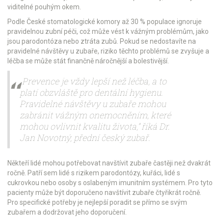
viditelné pouhým okem.
Podle České stomatologické komory až 30 % populace ignoruje
pravidelnou zubní péči, což může vést k vážným problémům, jako
jsou parodontóza nebo ztráta zubů. Pokud se nedostavíte na
pravidelné návštěvy u zubaře, riziko těchto problémů se zvyšuje a
léčba se může stát finančně náročnější a bolestivější.
„Prevence je vždy lepší než léčba, a to
platí obzvláště pro dentální hygienu.
Pravidelné návštěvy u zubaře mohou
zabránit vážným onemocněním, které
mohou ovlivnit kvalitu života,“ říká Dr.
Jan Novotný, přední český zubař.
Někteří lidé mohou potřebovat navštívit zubaře častěji než dvakrát
ročně. Patří sem lidé s rizikem parodontózy, kuřáci, lidé s
cukrovkou nebo osoby s oslabeným imunitním systémem. Pro tyto
pacienty může být doporučeno navštívit zubaře čtyřikrát ročně.
Pro specifické potřeby je nejlepší poradit se přímo se svým
zubařem a dodržovat jeho doporučení.