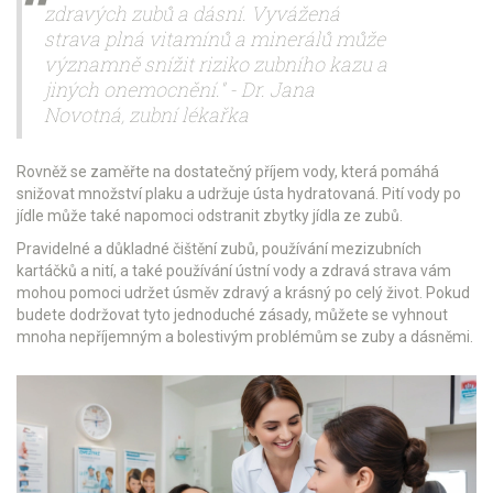
zdravých zubů a dásní. Vyvážená
strava plná vitamínů a minerálů může
významně snížit riziko zubního kazu a
jiných onemocnění." - Dr. Jana
Novotná, zubní lékařka
Rovněž se zaměřte na dostatečný příjem vody, která pomáhá
snižovat množství plaku a udržuje ústa hydratovaná. Pití vody po
jídle může také napomoci odstranit zbytky jídla ze zubů.
Pravidelné a důkladné čištění zubů, používání mezizubních
kartáčků a nití, a také používání ústní vody a zdravá strava vám
mohou pomoci udržet úsměv zdravý a krásný po celý život. Pokud
budete dodržovat tyto jednoduché zásady, můžete se vyhnout
mnoha nepříjemným a bolestivým problémům se zuby a dásněmi.