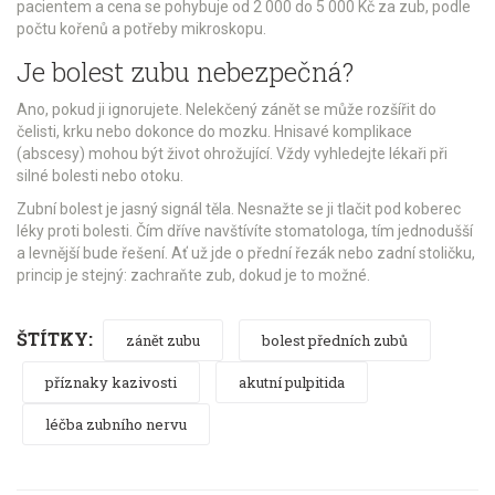
pacientem a cena se pohybuje od 2 000 do 5 000 Kč za zub, podle
počtu kořenů a potřeby mikroskopu.
Je bolest zubu nebezpečná?
Ano, pokud ji ignorujete. Nelekčený zánět se může rozšířit do
čelisti, krku nebo dokonce do mozku. Hnisavé komplikace
(abscesy) mohou být život ohrožující. Vždy vyhledejte lékaři při
silné bolesti nebo otoku.
Zubní bolest je jasný signál těla. Nesnažte se ji tlačit pod koberec
léky proti bolesti. Čím dříve navštívíte stomatologa, tím jednodušší
a levnější bude řešení. Ať už jde o přední řezák nebo zadní stoličku,
princip je stejný: zachraňte zub, dokud je to možné.
ŠTÍTKY:
zánět zubu
bolest předních zubů
příznaky kazivosti
akutní pulpitida
léčba zubního nervu