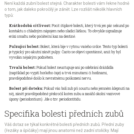
Není každá zubní bolest stejná. Charakter bolesti vám řekne hodně
o tom, jak daleko pokročilý je zánět. Lze rozlišit několik hlavních
typů:
Krátkodobá citlivost:
Pocit štiplavé bolesti, který trvá jen pár sekund po
kontaktu s chladným nápojem nebo sladicí látkou. To obvykle signalizuje
erózi smaltu nebo počáteční kaz na dentině.
Pulzující bolest:
Bolest, která bije v rytmu vašeho srdce. Tento typ bolesti
je typický pro akutní zánět pulpy. Často se objeví spontánně, aniž by byl
vyvolán nějakým podnětem.
Trvalá bolest:
Pokud bolest neustupuje ani po odebrání dráždidla
(například po vypití horkého čaje) a trvá minutami či hodinami,
pravděpodobně došlo k nevratnému poškození nervu.
Bolest při doteku:
Pokud vás bolí zub při soustu nebo jemném klepnutí na
něj, zánět pravděpodobně překročil kořen zubu a zasáhl okolní vazivové
úpony (periodontium). Jde o tzv. periodontitidu.
Specifika bolesti předních zubů
Váš dotaz se týkal konkrétně
bolesti předních zubů
. Přední zuby
(řezáky a špičáky) mají jinou anatomii než zadní stoličky. Mají