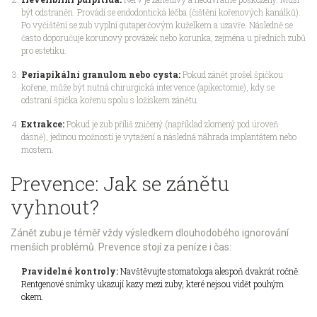
být odstraněn. Provádí se endodontická léčba (čištění kořenových kanálků).
Po vyčištění se zub vyplní gutaperčovým kuželkem a uzavře. Následně se
často doporučuje korunový provázek nebo korunka, zejména u předních zubů
pro estetiku.
Periapikální granulom nebo cysta:
Pokud zánět prošel špičkou
kořene, může být nutná chirurgická intervence (apikectomie), kdy se
odstraní špička kořenu spolu s ložiskem zánětu.
Extrakce:
Pokud je zub příliš zničený (například zlomený pod úroveň
dásně), jedinou možností je vytažení a následná náhrada implantátem nebo
mostem.
Prevence: Jak se zánětu
vyhnout?
Zánět zubu je téměř vždy výsledkem dlouhodobého ignorování
menších problémů. Prevence stojí za peníze i čas:
Pravidelné kontroly:
Navštěvujte stomatologa alespoň dvakrát ročně.
Rentgenové snímky ukazují kazy mezi zuby, které nejsou vidět pouhým
okem.