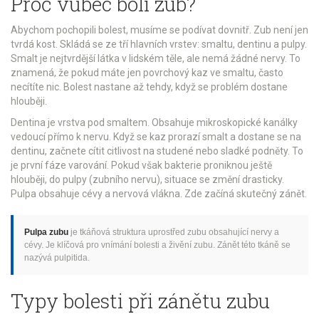
Proč vůbec bolí zub?
Abychom pochopili bolest, musíme se podívat dovnitř. Zub není jen
tvrdá kost. Skládá se ze tří hlavních vrstev: smaltu, dentinu a pulpy.
Smalt je nejtvrdější látka v lidském těle, ale nemá žádné nervy. To
znamená, že pokud máte jen povrchový kaz ve smaltu, často
necítíte nic. Bolest nastane až tehdy, když se problém dostane
hlouběji.
Dentina je vrstva pod smaltem. Obsahuje mikroskopické kanálky
vedoucí přímo k nervu. Když se kaz prorazí smalt a dostane se na
dentinu, začnete cítit citlivost na studené nebo sladké podněty. To
je první fáze varování. Pokud však bakterie proniknou ještě
hlouběji, do pulpy (zubního nervu), situace se změní drasticky.
Pulpa obsahuje cévy a nervová vlákna. Zde začíná skutečný zánět.
Pulpa zubu
je
tkáňová struktura uprostřed zubu obsahující nervy a
cévy
. Je klíčová pro vnímání bolesti a živění zubu. Zánět této tkáně se
nazývá
pulpitida
.
Typy bolesti při zánětu zubu