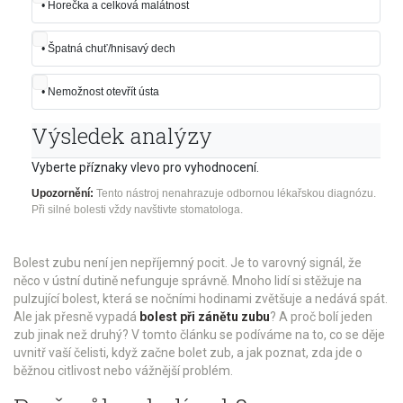
•
Horečka a celková malátnost
•
Špatná chuť/hnisavý dech
•
Nemožnost otevřít ústa
Výsledek analýzy
Vyberte příznaky vlevo pro vyhodnocení.
Upozornění:
Tento nástroj nenahrazuje odbornou lékařskou diagnózu.
Při silné bolesti vždy navštivte stomatologa.
Bolest zubu není jen nepříjemný pocit. Je to varovný signál, že
něco v ústní dutině nefunguje správně. Mnoho lidí si stěžuje na
pulzující bolest, která se nočními hodinami zvětšuje a nedává spát.
Ale jak přesně vypadá
bolest při zánětu zubu
? A proč bolí jeden
zub jinak než druhý? V tomto článku se podíváme na to, co se děje
uvnitř vaší čelisti, když začne bolet zub, a jak poznat, zda jde o
běžnou citlivost nebo vážnější problém.