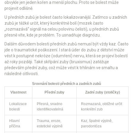
obvykle jen jeden kořen a menší plochu. Proto se bolest může
projevit odlišně.
U předních zubů je bolest často lokalizovanější. Zatímco u zadních
zubů je těžké určit, který konkrétně bolí (mozek často
„rozmazává“ signál na celou polovinu čelisti), u předních zubů
přesně víte, kde je problém. To usnadňuje diagnózu.
Dalším důvodem bolesti předních zubů nemusí být vždy kaz. Často
jde o traumatické poškození. I stará úder do zubu z dětství může
vést k postupné nekróze (odumření) nervu, která se projeví bolestí
až roky později. Také skřípání zuby (bruxismus) zatěžuje
především přední zuby, což může vést k trhlinám ve smaltu a
následné citlivosti.
Srovnání bolesti předních a zadních zubů
Vlastnost
Přední zuby
Zadní zuby (stoličky)
Lokalizace
Přesná, snadno
Rozmazaná, obtížné určit
bolesti
identifikovatelná
konkrétní zub
Hlavní
Trauma, eroze,
Kaz, špatné výplně,
příčina
estetické výplně
parodontóza