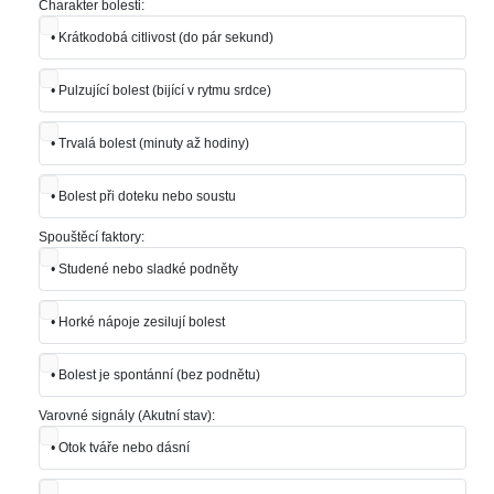
Charakter bolesti:
•
Krátkodobá citlivost (do pár sekund)
•
Pulzující bolest (bijící v rytmu srdce)
•
Trvalá bolest (minuty až hodiny)
•
Bolest při doteku nebo soustu
Spouštěcí faktory:
•
Studené nebo sladké podněty
•
Horké nápoje zesilují bolest
•
Bolest je spontánní (bez podnětu)
Varovné signály (Akutní stav):
•
Otok tváře nebo dásní