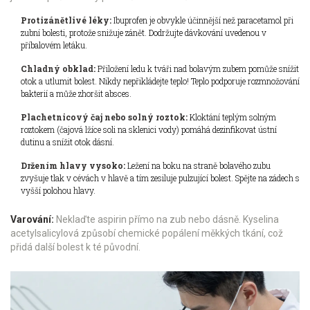
Protizánětlivé léky:
Ibuprofen je obvykle účinnější než paracetamol při
zubní bolesti, protože snižuje zánět. Dodržujte dávkování uvedenou v
příbalovém letáku.
Chladný obklad:
Přiložení ledu k tváři nad bolavým zubem pomůže snížit
otok a utlumit bolest. Nikdy nepřikládejte teplo! Teplo podporuje rozmnožování
bakterií a může zhoršit absces.
Plachetnicový čaj nebo solný roztok:
Kloktání teplým solným
roztokem (čajová lžíce soli na sklenici vody) pomáhá dezinfikovat ústní
dutinu a snížit otok dásní.
Držením hlavy vysoko:
Ležení na boku na straně bolavého zubu
zvyšuje tlak v cévách v hlavě a tím zesiluje pulzující bolest. Spějte na zádech s
vyšší polohou hlavy.
Varování:
Neklaďte aspirin přímo na zub nebo dásně. Kyselina
acetylsalicylová způsobí chemické popálení měkkých tkání, což
přidá další bolest k té původní.