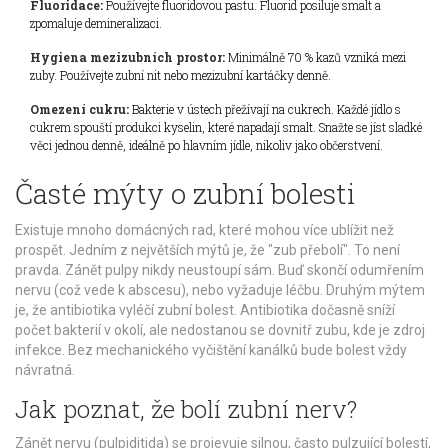
Fluoridace:
Používejte fluoridovou pastu. Fluorid posiluje smalt a
zpomaluje demineralizaci.
Hygiena mezizubních prostor:
Minimálně 70 % kazů vzniká mezi
zuby. Používejte zubní nit nebo mezizubní kartáčky denně.
Omezení cukru:
Bakterie v ústech přežívají na cukrech. Každé jídlo s
cukrem spouští produkci kyselin, které napadají smalt. Snažte se jíst sladké
věci jednou denně, ideálně po hlavním jídle, nikoliv jako občerstvení.
Časté mýty o zubní bolesti
Existuje mnoho domácných rad, které mohou více ublížit než
prospět. Jedním z největších mýtů je, že "zub přebolí". To není
pravda. Zánět pulpy nikdy neustoupí sám. Buď skončí odumřením
nervu (což vede k abscesu), nebo vyžaduje léčbu. Druhým mýtem
je, že antibiotika vyléčí zubní bolest. Antibiotika dočasně sníží
počet bakterií v okolí, ale nedostanou se dovnitř zubu, kde je zdroj
infekce. Bez mechanického vyčištění kanálků bude bolest vždy
návratná.
Jak poznat, že bolí zubní nerv?
Zánět nervu (pulpiditida) se projevuje silnou, často pulzující bolestí,