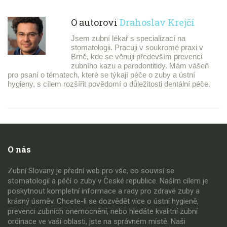
O autorovi
Drahoslav Krejčí
Jsem zubní lékař s specializací na
stomatologii. Pracuji v soukromé praxi v
Brně, kde se věnuji především prevenci
zubního kazu a parodontitidy. Mám vášeň
pro psaní o tématech, které se týkají péče o zuby a ústní
hygieny, s cílem rozšířit povědomí o důležitosti dentální péče.
O nás
Zubní Slovany je přední web pro vše, co souvisí se
stomatologií a péčí o zuby v České republice. Naším cílem je
poskytnout kompletní informace a rady pro zdravé zuby a
krásný úsměv. Chcete-li se dozvědět více o ústní hygieně,
prevenci zubních onemocnění, nebo hledáte kvalitní zubní
ordinace ve vaší oblasti, jste na správném místě. Naši