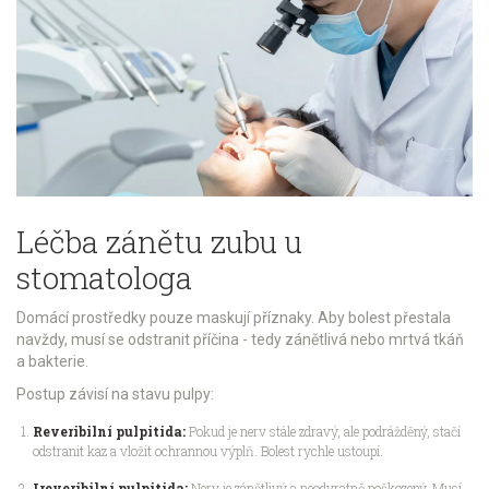
Léčba zánětu zubu u
stomatologa
Domácí prostředky pouze maskují příznaky. Aby bolest přestala
navždy, musí se odstranit příčina - tedy zánětlivá nebo mrtvá tkáň
a bakterie.
Postup závisí na stavu pulpy:
Reveribilní pulpitida:
Pokud je nerv stále zdravý, ale podrážděný, stačí
odstranit kaz a vložit ochrannou výplň. Bolest rychle ustoupí.
Ireveribilní pulpitida:
Nerv je zánětlivý a neodvratně poškozený. Musí