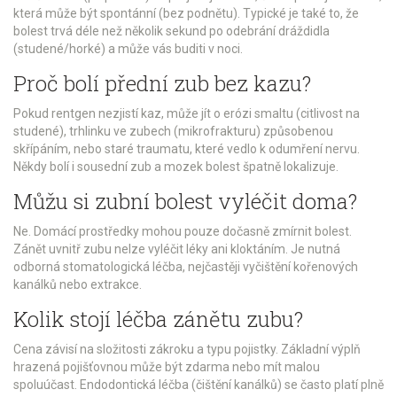
která může být spontánní (bez podnětu). Typické je také to, že
bolest trvá déle než několik sekund po odebrání dráždidla
(studené/horké) a může vás buditi v noci.
Proč bolí přední zub bez kazu?
Pokud rentgen nezjistí kaz, může jít o erózi smaltu (citlivost na
studené), trhlinku ve zubech (mikrofrakturu) způsobenou
skřípáním, nebo staré traumatu, které vedlo k odumření nervu.
Někdy bolí i sousední zub a mozek bolest špatně lokalizuje.
Můžu si zubní bolest vyléčit doma?
Ne. Domácí prostředky mohou pouze dočasně zmírnit bolest.
Zánět uvnitř zubu nelze vyléčit léky ani kloktáním. Je nutná
odborná stomatologická léčba, nejčastěji vyčištění kořenových
kanálků nebo extrakce.
Kolik stojí léčba zánětu zubu?
Cena závisí na složitosti zákroku a typu pojistky. Základní výplň
hrazená pojišťovnou může být zdarma nebo mít malou
spoluúčast. Endodontická léčba (čištění kanálků) se často platí plně