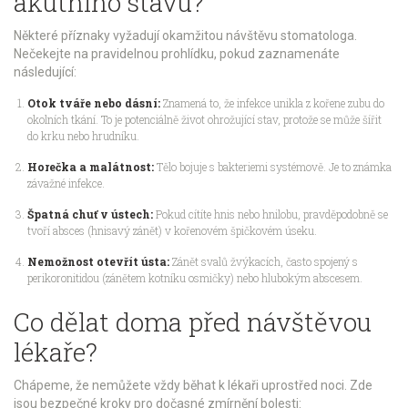
akutního stavu?
Některé příznaky vyžadují okamžitou návštěvu stomatologa.
Nečekejte na pravidelnou prohlídku, pokud zaznamenáte
následující:
Otok tváře nebo dásní:
Znamená to, že infekce unikla z kořene zubu do
okolních tkání. To je potenciálně život ohrožující stav, protože se může šířit
do krku nebo hrudníku.
Horečka a malátnost:
Tělo bojuje s bakteriemi systémově. Je to známka
závažné infekce.
Špatná chuť v ústech:
Pokud cítíte hnis nebo hnilobu, pravděpodobně se
tvoří absces (hnisavý zánět) v kořenovém špičkovém úseku.
Nemožnost otevřít ústa:
Zánět svalů žvýkacích, často spojený s
perikoronitidou (zánětem kotníku osmičky) nebo hlubokým abscesem.
Co dělat doma před návštěvou
lékaře?
Chápeme, že nemůžete vždy běhat k lékaři uprostřed noci. Zde
jsou bezpečné kroky pro dočasné zmírnění bolesti: