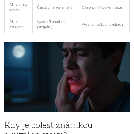
Citlivost na
Častá při erosi smaltu
Častá při hlubokém kazu
teplotu
Riziko
Vyšší při bruxismu
Vyšší při velkých výplních
prasknutí
(skřípání)
Kdy je bolest známkou