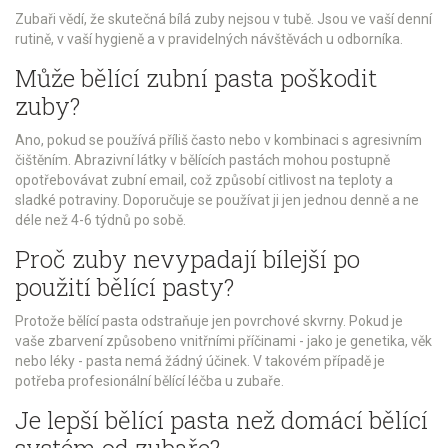
Zubaři vědí, že skutečná bílá zuby nejsou v tubě. Jsou ve vaší denní
rutině, v vaší hygieně a v pravidelných návštěvách u odborníka.
Může bělící zubní pasta poškodit
zuby?
Ano, pokud se používá příliš často nebo v kombinaci s agresivním
čištěním. Abrazivní látky v bělících pastách mohou postupně
opotřebovávat zubní email, což způsobí citlivost na teploty a
sladké potraviny. Doporučuje se používat ji jen jednou denně a ne
déle než 4-6 týdnů po sobě.
Proč zuby nevypadají bílejší po
použití bělící pasty?
Protože bělící pasta odstraňuje jen povrchové skvrny. Pokud je
vaše zbarvení způsobeno vnitřními příčinami - jako je genetika, věk
nebo léky - pasta nemá žádný účinek. V takovém případě je
potřeba profesionální bělící léčba u zubaře.
Je lepší bělící pasta než domácí bělící