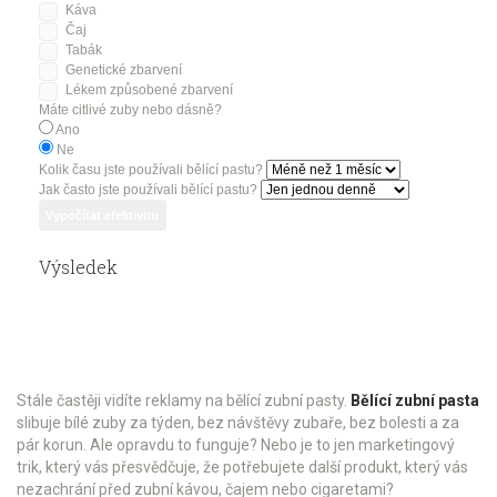
Káva
Čaj
Tabák
Genetické zbarvení
Lékem způsobené zbarvení
Máte citlivé zuby nebo dásně?
Ano
Ne
Kolik času jste používali bělící pastu?
Jak často jste používali bělící pastu?
Vypočítat efektivitu
Výsledek
Stále častěji vidíte reklamy na bělící zubní pasty.
Bělící zubní pasta
slibuje bílé zuby za týden, bez návštěvy zubaře, bez bolesti a za
pár korun. Ale opravdu to funguje? Nebo je to jen marketingový
trik, který vás přesvědčuje, že potřebujete další produkt, který vás
nezachrání před zubní kávou, čajem nebo cigaretami?