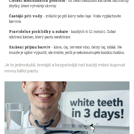
Čištění mezizubních prostorů
- nit nebo mezizubní kartáček odstraňují
zbytky, které vytvářejí skvrny.
Častější pití vody
- zvláště po pití kávy nebo čaje. Voda vypláchněte
barviva.
Pravidelné prohlídky u zubaře
- každých 6-12 měsíců. Zubař
odstraní kámen, který pasta neodstraní.
Snížení příjmu barviv
- káva, čaj, červené víno, černý čaj, tabák. Ne
musíte je úplně vypustit, ale zvážte, jestli je nekonzumujete každou hodinu.
Je to jednodušší, levnější a bezpečnější než každý měsíc kupovat
novou bělící pastu.