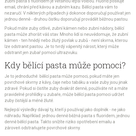
zubní pasta s fluoridem je většinou lepší volbou. Fluorid posiluje
email, chrání před kávou a zubním kazu. Bělící pasta vám to
nezaručí. V některých případech ji dokonce doporučují používat jen
jednou denně - druhou čistku doporučují provádět běžnou pastou.
Pokud máte zuby citlivé, zubní kámen nebo zubní nádory, bělící
pasta může zhoršit váš stav. Mnoho lidí si neuvědomuje, že zubní
kámen - ten hnědý nebo žlutý povlak u zubů - není skvrna, kterou
lze odstranit pastou. Je to tvrdý vápenitý nárost, který může
odstranit jen zubař pomocí ultrazvuku.
Kdy bělící pasta může pomoci?
Je to jednoduché: bělící pasta může pomoci, pokud máte jen
povrchové skvrny z kávy, čaje nebo tabáku a vaše zuby jsou jinak
zdravé. Pokud si čistíte zuby dvakrát denně, používáte nit a máte
pravidelné prohlídky u zubaře, může bělící pasta pomoci udržet
zuby čistější a méně žluté.
Nejlepší výsledky dávají ty, kteří ji používají jako doplněk - ne jako
náhradu. Například: jednou denně běžná pasta s fluoridem, jednou
denně bělící pasta. Takto snížíte riziko opotřebení emailu a
zároveň odstraňujete povrchové skvrny.