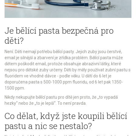
Je bělící pasta bezpečná pro
děti?
Není. Děti nemají potřebu bělící pasty. Jejich zuby jsou čerstvé,
email je silnější a zbarvení je zřídka problém. Bělící pasta může
dětem poškodit email, protože obsahuje abrazivní látky, které
nejsou pro dětské zuby určeny. Děti by měly používat zubní pastu s
fluoridem ve vhodné dávce - podle věku. U dětí do 6 let je
doporučena pasta s 500-1000 ppm fluoridu, od 6 let pak 1350-
1500 ppm.
Nikdy nekupujte bělící pastu pro dítě jen proto, že „to vypadá
hezky“ nebo že „to je lepší“. To není pravda.
Co dělat, když jste koupili bělící
pastu a nic se nestalo?