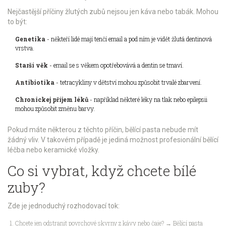
Nejčastější příčiny žlutých zubů nejsou jen káva nebo tabák. Mohou
to být:
Genetika
- někteří lidé mají tenčí email a pod ním je vidět žlutá dentinová
vrstva.
Starší věk
- email se s věkem opotřebovává a dentin se tmaví.
Antibiotika
- tetracykliny v dětství mohou způsobit trvalé zbarvení.
Chronickej příjem léků
- například některé léky na tlak nebo epilepsii
mohou způsobit změnu barvy.
Pokud máte některou z těchto příčin, bělící pasta nebude mít
žádný vliv. V takovém případě je jediná možnost profesionální bělící
léčba nebo keramické vložky.
Co si vybrat, když chcete bílé
zuby?
Zde je jednoduchý rozhodovací tok:
Chcete jen odstranit povrchové skvrny z kávy nebo čaje? → Bělící pasta