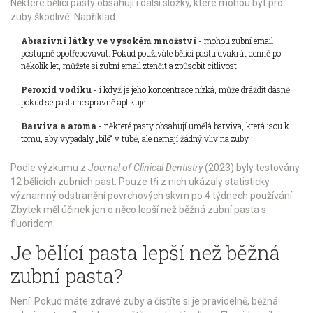
Některé bělící pasty obsahují i další složky, které mohou být pro
zuby škodlivé. Například:
Abrazivní látky ve vysokém množství
- mohou zubní email
postupně opotřebovávat. Pokud používáte bělící pastu dvakrát denně po
několik let, můžete si zubní email ztenčit a způsobit citlivost.
Peroxid vodíku
- i když je jeho koncentrace nízká, může dráždit dásně,
pokud se pasta nesprávně aplikuje.
Barviva a aroma
- některé pasty obsahují umělá barviva, která jsou k
tomu, aby vypadaly „bílé“ v tubě, ale nemají žádný vliv na zuby.
Podle výzkumu z
Journal of Clinical Dentistry
(2023) byly testovány
12 bělících zubních past. Pouze tři z nich ukázaly statisticky
významný odstranění povrchových skvrn po 4 týdnech používání.
Zbytek měl účinek jen o něco lepší než běžná zubní pasta s
fluoridem.
Je bělící pasta lepší než běžná
zubní pasta?
Není. Pokud máte zdravé zuby a čistíte si je pravidelně, běžná