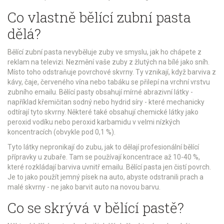
Co vlastně bělící zubní pasta
dělá?
Bělící zubní pasta nevyběluje zuby ve smyslu, jak ho chápete z
reklam na televizi. Nezmění vaše zuby z žlutých na bílé jako sníh.
Místo toho odstraňuje povrchové skvrny. Ty vznikají, když barviva z
kávy, čaje, červeného vína nebo tabáku se přilepí na vrchní vrstvu
zubního emailu. Bělící pasty obsahují mírné abrazivní látky -
například křemičitan sodný nebo hydrid síry - které mechanicky
odtírají tyto skvrny. Některé také obsahují chemické látky jako
peroxid vodíku nebo peroxid karbamidu v velmi nízkých
koncentracích (obvykle pod 0,1 %).
Tyto látky nepronikají do zubu, jak to dělají profesionální bělící
přípravky u zubaře. Tam se používají koncentrace až 10-40 %,
které rozkládají barviva uvnitř emailu. Bělící pasta jen čistí povrch.
Je to jako použít jemný písek na auto, abyste odstranili prach a
malé skvrny - ne jako barvit auto na novou barvu.
Co se skrývá v bělící pastě?