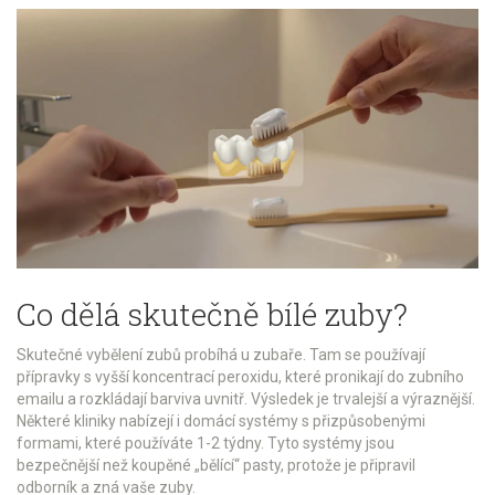
Co dělá skutečně bílé zuby?
Skutečné vybělení zubů probíhá u zubaře. Tam se používají
přípravky s vyšší koncentrací peroxidu, které pronikají do zubního
emailu a rozkládají barviva uvnitř. Výsledek je trvalejší a výraznější.
Některé kliniky nabízejí i domácí systémy s přizpůsobenými
formami, které používáte 1-2 týdny. Tyto systémy jsou
bezpečnější než koupěné „bělící“ pasty, protože je připravil
odborník a zná vaše zuby.