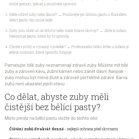
může pomoci, pokud ji používáte správně.
Máte citlivé zuby nebo dásně? → Používejte jen běžnou pastu s fluoridem.
Bělící pasta vás může bolet.
Zuby jsou žluté už od dětství nebo máte tmavé skvrny? → Jděte k zubaři.
Neexistuje pasta, která by to opravila.
Chcete rychlý a výrazný výsledek? → Profesionální bělící léčba u zubaře je
jediná možnost, která opravdu funguje.
Pamatujte: bílé zuby neznamenají zdravé zuby. Můžete mít bílé
zuby a zároveň kávu, zubní kámen nebo zánět dásní. Naopak -
zuby mohou být mírně žluté a zároveň perfektně zdravé. Barva
zubů není ukazatel jejich stavu.
Co dělat, abyste zuby měli
čistější bez bělící pasty?
Místo peněz na bělící pastu vložte do těchto věcí:
Čištění zubů dvakrát denně
- nejlepší ochrana před skvrnami.