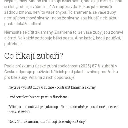
Nejste jediný. Mnoho lidí si koupí bělící pastu, použije ji měsíc, a pak
si říká: „Tohle je vůbec nic.“ A mají pravdu. Pokud jste neviděli
žádnou změnu, není to vaše chyba. To znamená, že vaše zuby
nemají povrchové skvrny - nebo že skvrny jsou hlubší, než jakou
pasta dokáže odtírat.
Nemusíte se cítit zklamaný. Znamená to, že vaše zuby jsou zdravé
a čisté. Ne každý potřebuje bělící pastu. A ne každý, kdo ji používá, ji
potřebuje.
Co říkají zubaři?
Podle průzkumu České zubní společnosti (2025) 87 % zubařů v
Česku odporuje používání bělících past jako hlavního prostředku
pro bílé zuby. Většina z nich doporučuje:
Nejprve vyčistit zuby u zubaře - odstranit kámen a skvrny.
Poté používat běžnou pastu s fluoridem.
Bělící pastu používat jen jako doplněk - maximálně jednou denně a ne déle
než 4-6 týdnů.
Neuvěřit reklamám, které slibují „bílé zuby za 3 dny“.