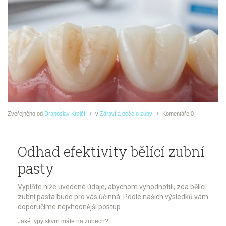
Zveřejněno
od
Drahoslav Krejčí
v
Zdraví a péče o zuby
Komentáře
0
Odhad efektivity bělící zubní
pasty
Vyplňte níže uvedené údaje, abychom vyhodnotili, zda bělící
zubní pasta bude pro vás účinná. Podle našich výsledků vám
doporučíme nejvhodnější postup.
Jaké typy skvrn máte na zubech?