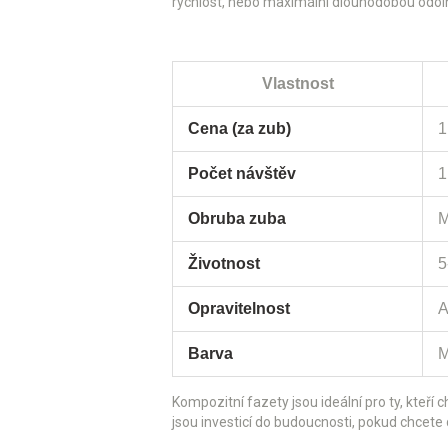
rychlost, nebo maximální dlouhodobou odol
Vlastnost
Cena (za zub)
1
Počet návštěv
1
Obruba zuba
M
Životnost
5
Opravitelnost
A
Barva
M
Kompozitní fazety jsou ideální pro ty, kteří
jsou investicí do budoucnosti, pokud chcete 