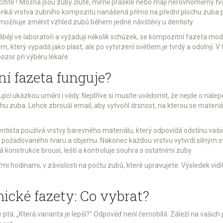
 cítíte? Možná jsou zuby žluté, mírně prasklé nebo mají nerovnoměrný t
enká vrstva zubního kompozitu nanášená přímo na přední plochu zuba pr
možňuje změnit vzhled zubů během jedné návštěvy u dentisty.
ábějí ve laboratoři a vyžadují několik schůzek, se kompozitní fazeta mod
m, který vypadá jako plast, ale po vytvrzení světlem je tvrdý a odolný. V
pozor při výběru lékaře.
í fazeta funguje?
jící ukázkou umění i vědy. Nejdříve si musíte uvědomit, že nejde o nalep
u zuba. Lehce zbrouší email, aby vytvořil drsnost, na kterou se materiál
ntista používá vrstvy barevného materiálu, který odpovídá odstínu vaši
e požadovaného tvaru a objemu. Nakonec každou vrstvu vytvrdí silným 
konstrukce brousí, leští a kontroluje souhra s ostatními zuby.
mi hodinami, v závislosti na počtu zubů, které upravujete. Výsledek vid
ické fazety: Co vybrat?
ptá: „Která varianta je lepší?“ Odpověď není černobílá. Záleží na vašich p