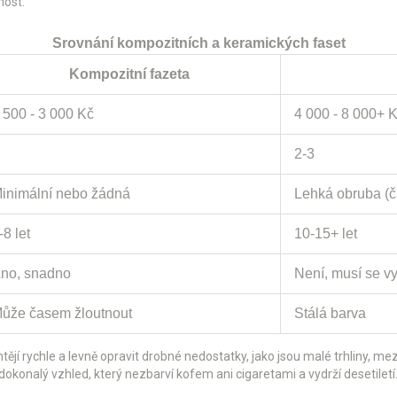
nost.
Srovnání kompozitních a keramických faset
Kompozitní fazeta
 500 - 3 000 Kč
4 000 - 8 000+ 
2-3
inimální nebo žádná
Lehká obruba (č
-8 let
10-15+ let
no, snadno
Není, musí se v
ůže časem žloutnout
Stálá barva
 chtějí rychle a levně opravit drobné nedostatky, jako jsou malé trhliny,
dokonalý vzhled, který nezbarví kofem ani cigaretami a vydrží desetiletí