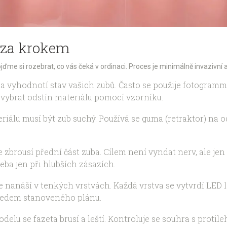
 za krokem
me si rozebrat, co vás čeká v ordinaci. Proces je minimálně invazivní 
a vyhodnotí stav vašich zubů. Často se použije fotogramme
i vybrat odstín materiálu pomocí vzorníku.
riálu musí být zub suchý. Používá se guma (retraktor) na 
 zbrousí přední část zuba. Cílem není vyndat nerv, ale jen v
řeba jen při hlubších zásazích.
e nanáší v tenkých vrstvách. Každá vrstva se vytvrdí LED
předem stanoveného plánu.
lu se fazeta brusí a leští. Kontroluje se souhra s protil