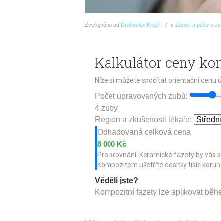
Zveřejněno
od
Drahoslav Krejčí
v
Zdraví a péče o z
Kalkulátor ceny ko
Níže si můžete spočítat orientační cenu
Počet upravovaných zubů:
4 zuby
Region a zkušenosti lékaře:
Odhadovaná celková cena
8 000 Kč
Pro srovnání: Keramické fazety by vás st
Kompozitem ušetříte desítky tisíc korun
Věděli jste?
Kompozitní fazety lze aplikovat běhe