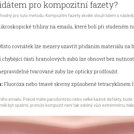
idátem pro kompozitní fazety?
vhodný pro tuto metodu. Kompozitní fazety skvěle slouží lidem s následu
roskopické trhliny na emailu, které bolí při studeném ná
ísto rovnátek lze mezery uzavřít přidáním materiálu na b
chybějící části hranolových zubů lze obnovit bez nutnost
nepravidelně tvarované zuby lze opticky prodloužit.
m:
Fluoróza nebo tmavé skvrny způsobené tetracyklinem lz
ního emailu. Pokud máte parodontózu nebo velké kazivé defekty, bude tř
y měli být opatrní, protože kompozit není tak odolný vůči extrémnímu tlak