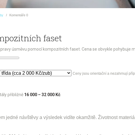
uby
Komentáře
0
mpozitních faset
 úpravy úsměvu pomocí kompozitních faset. Cena se obvykle pohybuje me
Ceny jsou orientační a nezahrnují pří
ály přibližně
16 000 – 32 000 Kč
.
.
m jedné návštěvy a výsledek vidíte okamžitě. Životnost materiálu