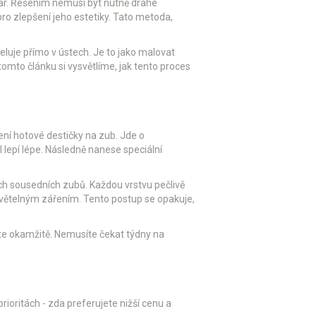
var. Řešením nemusí být nutně drahé
o zlepšení jeho estetiky
. Tato metoda,
eluje přímo v ústech. Je to jako malovat
 tomto článku si vysvětlíme, jak tento proces
ení hotové destičky na zub. Jde o
 lepí lépe. Následně nanese speciální
ch sousedních zubů. Každou vrstvu pečlivě
světelným zářením. Tento postup se opakuje,
íte okamžitě. Nemusíte čekat týdny na
rioritách - zda preferujete nižší cenu a