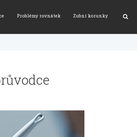
ce
Problémy rovnátek
Zubní korunky
průvodce