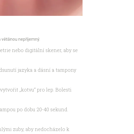
a většinou nepříjemný.
trie nebo digitální skener, aby se
odsunutí jazyka a dásní a tampony
ytvořit „kotvu“ pro lep. Bolesti
 lampou po dobu 20-40 sekund.
ehlými zuby, aby nedocházelo k