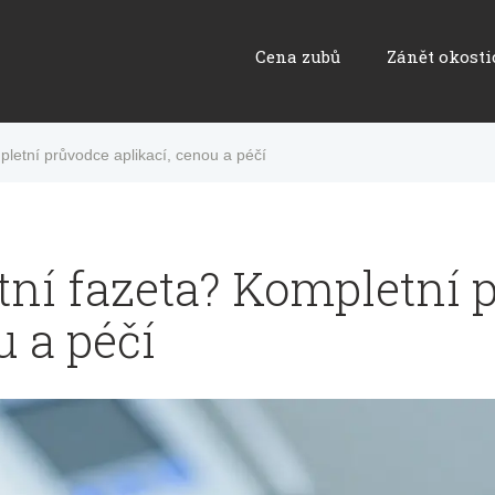
Cena zubů
Zánět okosti
letní průvodce aplikací, cenou a péčí
tní fazeta? Kompletní 
u a péčí