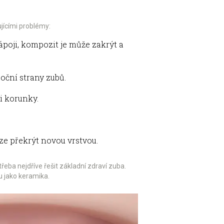
jícími problémy:
poji, kompozit je může zakrýt a
oční strany zubů.
i korunky.
e překrýt novou vrstvou.
eba nejdříve řešit základní zdraví zuba.
u jako keramika.