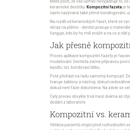
Máte pocit, že váš úsměv nevyjadřuje to, co
keramické destičky.
Kompozitní fazeta
je
t
často nazývaná také přímé bondingování, u
Na rozdíl od keramických faset, které se vyr
obraz na plátno - dentist pracuje s materiále
funguje, kdo by ho měl zvážit a na co si dát 
Jak přesně kompozitn
Proces aplikace kompozitní fazety je fascinu
modelování. Dentista začne přípravou povrch
lepidlo, tzv. bondovací látku.
Poté přichází na řadu samotný kompozit. De
tvaruje šablony a nástroji, dokud nedosáhn
dokud není fáze dokončena. Na závěr se celá 
Celý proces obvykle trvá mezi dvěma až čtyř
dodání z laboratoře.
Kompozitní vs. keram
Většina pacientů stojící před rozhodnutím se 