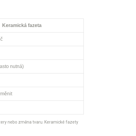
Keramická fazeta
Kč
asto nutná)
yměnit
 mezery nebo změna tvaru. Keramické fazety
.