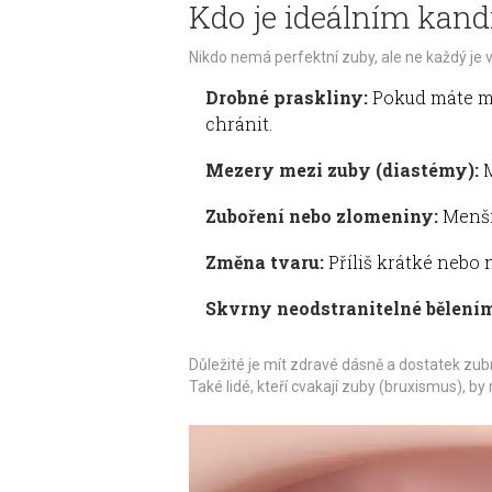
Kdo je ideálním kand
Nikdo nemá perfektní zuby, ale ne každý je 
Drobné praskliny:
Pokud máte mik
chránit.
Mezery mezi zuby (diastémy):
M
Zuboření nebo zlomeniny:
Menší 
Změna tvaru:
Příliš krátké nebo 
Skvrny neodstranitelné bělení
Důležité je mít zdravé dásně a dostatek zub
Také lidé, kteří cvakají zuby (bruxismus), b